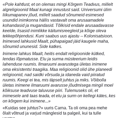
«Pole kahtlust, et on olemas mingi Kõrgem Teadvus, millelt
algreligioonid Maal kunagi innustust said. Universumi ülim
liikumapanev jõud, millelt saadud sõnumeid esimesed
usundid inimkonna hällis vastavalt oma arusaamadele
kohandasid ja mugandasid. Tõlkisid endale arusaadavasse
keelde, lisasid inimlikke käitumisreegleid ja kõige oleva
tekkepõhjendusi. Kuni saabus uus ajastu -- Kolonisatsioon.
Inimesed lahkusid Maalt, pühapaigad jäid kaugele maha,
sõnumid ununesid. Side katkes.
Inimene lahkus Maalt, heitis endalt religioonide kütked,
lendas lõpmatusse. Elu ja surma müsteerium leidis
lahenduse ruumis. Ilmaruumi avarustega ületas inimene
oma eksistentsi traagika. Maa religioonid olid ühe planeedi
religioonid, nad saidki võrsuda ja idaneda vaid piiratud
ruumis. Keegi ei tea, mis täpselt juhtus ja miks. Võibolla
ületas inimene ilmaruumi avarusse jõudmisega mingil moel
kõiksuse teadvuse taluvuse piiri. Tulemuseks oli, et
inimesele anti taas teada, et elu ja surm on kellegi kätes, kes
on kõrgem kui inimene...»
«Kuidas see juhtus?» uuris Carna. Ta oli oma pea mehe
õlalt võtnud ja varjud mänglesid ta palgeil, kui ta tulle