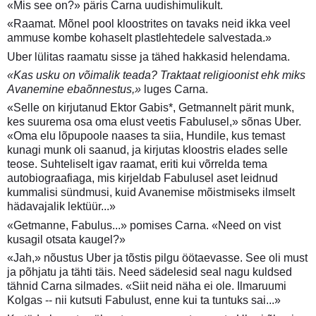
«Mis see on?» päris Carna uudishimulikult.
«Raamat. Mõnel pool kloostrites on tavaks neid ikka veel
ammuse kombe kohaselt plastlehtedele salvestada.»
Uber lülitas raamatu sisse ja tähed hakkasid helendama.
«Kas usku on võimalik teada? Traktaat religioonist ehk miks
Avanemine ebaõnnestus,»
luges Carna.
«Selle on kirjutanud Ektor Gabis*, Getmannelt pärit munk,
kes suurema osa oma elust veetis Fabulusel,» sõnas Uber.
«Oma elu lõpupoole naases ta siia, Hundile, kus temast
kunagi munk oli saanud, ja kirjutas kloostris elades selle
teose. Suhteliselt igav raamat, eriti kui võrrelda tema
autobiograafiaga, mis kirjeldab Fabulusel aset leidnud
kummalisi sündmusi, kuid Avanemise mõistmiseks ilmselt
hädavajalik lektüür...»
«Getmanne, Fabulus...» pomises Carna. «Need on vist
kusagil otsata kaugel?»
«Jah,» nõustus Uber ja tõstis pilgu öötaevasse. See oli must
ja põhjatu ja tähti täis. Need sädelesid seal nagu kuldsed
tähnid Carna silmades. «Siit neid näha ei ole. Ilmaruumi
Kolgas -- nii kutsuti Fabulust, enne kui ta tuntuks sai...»