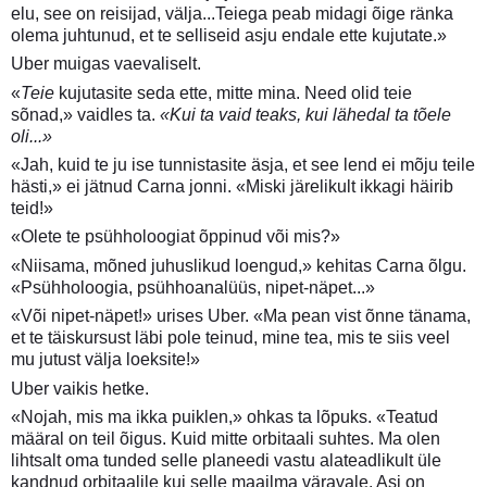
elu, see on reisijad, välja...Teiega peab midagi õige ränka
olema juhtunud, et te selliseid asju endale ette kujutate.»
Uber muigas vaevaliselt.
«
Teie
kujutasite seda ette, mitte mina. Need olid teie
sõnad,» vaidles ta.
«Kui ta vaid teaks, kui lähedal ta tõele
oli...»
«Jah, kuid te ju ise tunnistasite äsja, et see lend ei mõju teile
hästi,» ei jätnud Carna jonni. «Miski järelikult ikkagi häirib
teid!»
«Olete te psühholoogiat õppinud või mis?»
«Niisama, mõned juhuslikud loengud,» kehitas Carna õlgu.
«Psühholoogia, psühhoanalüüs, nipet-näpet...»
«Või nipet-näpet!» urises Uber. «Ma pean vist õnne tänama,
et te täiskursust läbi pole teinud, mine tea, mis te siis veel
mu jutust välja loeksite!»
Uber vaikis hetke.
«Nojah, mis ma ikka puiklen,» ohkas ta lõpuks. «Teatud
määral on teil õigus. Kuid mitte orbitaali suhtes. Ma olen
lihtsalt oma tunded selle planeedi vastu alateadlikult üle
kandnud orbitaalile kui selle maailma väravale. Asi on