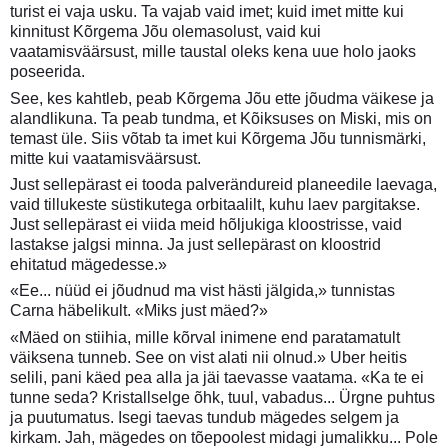
turist ei vaja usku. Ta vajab vaid imet; kuid imet mitte kui
kinnitust Kõrgema Jõu olemasolust, vaid kui
vaatamisväärsust, mille taustal oleks kena uue holo jaoks
poseerida.
See, kes kahtleb, peab Kõrgema Jõu ette jõudma väikese ja
alandlikuna. Ta peab tundma, et Kõiksuses on Miski, mis on
temast üle. Siis võtab ta imet kui Kõrgema Jõu tunnismärki,
mitte kui vaatamisväärsust.
Just sellepärast ei tooda palverändureid planeedile laevaga,
vaid tillukeste süstikutega orbitaalilt, kuhu laev pargitakse.
Just sellepärast ei viida meid hõljukiga kloostrisse, vaid
lastakse jalgsi minna. Ja just sellepärast on kloostrid
ehitatud mägedesse.»
«Ee... nüüd ei jõudnud ma vist hästi jälgida,» tunnistas
Carna häbelikult. «Miks just mäed?»
«Mäed on stiihia, mille kõrval inimene end paratamatult
väiksena tunneb. See on vist alati nii olnud.» Uber heitis
selili, pani käed pea alla ja jäi taevasse vaatama. «Ka te ei
tunne seda? Kristallselge õhk, tuul, vabadus... Ürgne puhtus
ja puutumatus. Isegi taevas tundub mägedes selgem ja
kirkam. Jah, mägedes on tõepoolest midagi jumalikku... Pole