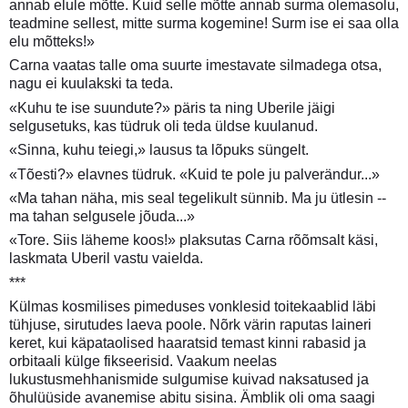
annab elule mõtte. Kuid selle mõtte annab surma olemasolu,
teadmine sellest, mitte surma kogemine! Surm ise ei saa olla
elu mõtteks!»
Carna vaatas talle oma suurte imestavate silmadega otsa,
nagu ei kuulakski ta teda.
«Kuhu te ise suundute?» päris ta ning Uberile jäigi
selgusetuks, kas tüdruk oli teda üldse kuulanud.
«Sinna, kuhu teiegi,» lausus ta lõpuks süngelt.
«Tõesti?» elavnes tüdruk. «Kuid te pole ju palverändur...»
«Ma tahan näha, mis seal tegelikult sünnib. Ma ju ütlesin --
ma tahan selgusele jõuda...»
«Tore. Siis läheme koos!» plaksutas Carna rõõmsalt käsi,
laskmata Uberil vastu vaielda.
***
Külmas kosmilises pimeduses vonklesid toitekaablid läbi
tühjuse, sirutudes laeva poole. Nõrk värin raputas laineri
keret, kui käpataolised haaratsid temast kinni rabasid ja
orbitaali külge fikseerisid. Vaakum neelas
lukustusmehhanismide sulgumise kuivad naksatused ja
õhulüüside avanemise abitu sisina. Ämblik oli oma saagi