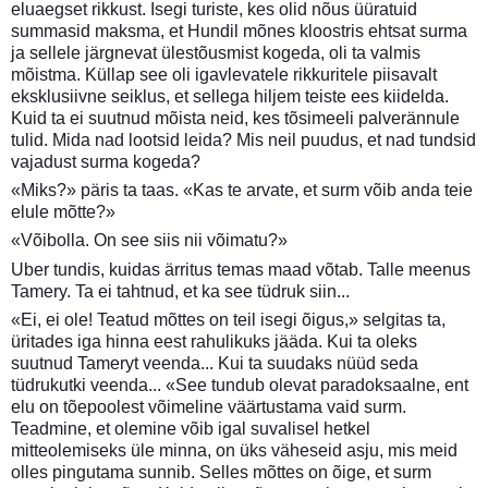
eluaegset rikkust. Isegi turiste, kes olid nõus üüratuid
summasid maksma, et Hundil mõnes kloostris ehtsat surma
ja sellele järgnevat ülestõusmist kogeda, oli ta valmis
mõistma. Küllap see oli igavlevatele rikkuritele piisavalt
eksklusiivne seiklus, et sellega hiljem teiste ees kiidelda.
Kuid ta ei suutnud mõista neid, kes tõsimeeli palverännule
tulid. Mida nad lootsid leida? Mis neil puudus, et nad tundsid
vajadust surma kogeda?
«Miks?» päris ta taas. «Kas te arvate, et surm võib anda teie
elule mõtte?»
«Võibolla. On see siis nii võimatu?»
Uber tundis, kuidas ärritus temas maad võtab. Talle meenus
Tamery. Ta ei tahtnud, et ka see tüdruk siin...
«Ei, ei ole! Teatud mõttes on teil isegi õigus,» selgitas ta,
üritades iga hinna eest rahulikuks jääda. Kui ta oleks
suutnud Tameryt veenda... Kui ta suudaks nüüd seda
tüdrukutki veenda... «See tundub olevat paradoksaalne, ent
elu on tõepoolest võimeline väärtustama vaid surm.
Teadmine, et olemine võib igal suvalisel hetkel
mitteolemiseks üle minna, on üks väheseid asju, mis meid
olles pingutama sunnib. Selles mõttes on õige, et surm