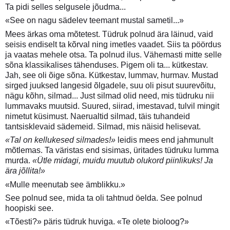
Ta pidi selles selgusele jõudma...
«See on nagu sädelev teemant mustal sametil...»
Mees ärkas oma mõtetest. Tüdruk polnud ära läinud, vaid
seisis endiselt ta kõrval ning imetles vaadet. Siis ta pöördus
ja vaatas mehele otsa. Ta polnud ilus. Vähemasti mitte selle
sõna klassikalises tähenduses. Pigem oli ta... kütkestav.
Jah, see oli õige sõna. Kütkestav, lummav, hurmav. Mustad
sirged juuksed langesid õlgadele, suu oli pisut suurevõitu,
nägu kõhn, silmad... Just silmad olid need, mis tüdruku nii
lummavaks muutsid. Suured, siirad, imestavad, tulvil mingit
nimetut küsimust. Naerualtid silmad, täis tuhandeid
tantsisklevaid sädemeid. Silmad, mis näisid helisevat.
«Tal on kellukesed silmades!»
leidis mees end jahmunult
mõtlemas. Ta väristas end sisimas, üritades tüdruku lumma
murda.
«Ütle midagi, muidu muutub olukord piinlikuks! Ja
ära jõllita!»
«Mulle meenutab see ämblikku.»
See polnud see, mida ta oli tahtnud öelda. See polnud
hoopiski see.
«Tõesti?» päris tüdruk huviga. «Te olete bioloog?»