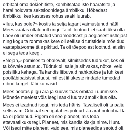
orbitaal oma dokiehitiste, kombitsataoliste haaratsite ja
haralihoidvate sektsioonidega ämblikku. Hõbedast
ämblikku, kes kasteses rohus saaki luurab.
«Ilus, kas pole?» kostis ta selja tagant vaimustunud hääl.
Mees vaatas üllatunult ringi. Ta oli lootnud, et saab üksi olla.
Laev oli ümber ehitatud vanamoodsast ja aeglasest ristlejast
ning kogu ta rohmakas kere oli selliseid turistidele mõeldud
vaateplatvorme täis pikitud. Ta oli tõepoolest lootnud, et siin
ei sega teda keegi.
«Nojah,» pomises ta ebalevalt, silmitsedes tüdrukut, kes oli
ta kõrvale astunud. Tüdruk oli sale ja sihvakas, nõtke, veidi
poisiliku kehaga. Ta kandis liibuvaid nahkpükse ja lühikest
poolläbipaistvat pluusi, millest tillukeste rindade tumedad
nibud kergelt läbi kumasid.
Mees pööras pilgu ära ja süüvis taas orbitaali uurimisse.
Mõnede meelest võis isegi saaki luurav ämblik ilus olla.
Mees ei teadnud isegi, mis teda häiris. Tavaliselt oli ta palju
seltsivam. Orbitaal see igatahes polnud. Ja arahnofoobiat ta
ka ei põdenud. Pigem oli see planeet, mis teda
ettevaatlikuks tegi. Planeet, mis kandis kiskja nime. Hunt.
Või isegi mitte planeet, vaid see, mis planeediga seotud oli.