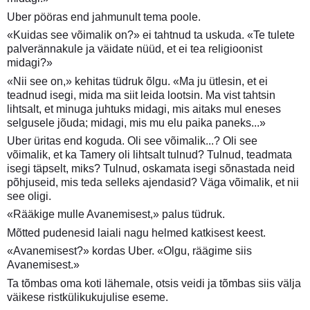
Uber pööras end jahmunult tema poole.
«Kuidas see võimalik on?» ei tahtnud ta uskuda. «Te tulete
palverännakule ja väidate nüüd, et ei tea religioonist
midagi?»
«Nii see on,» kehitas tüdruk õlgu. «Ma ju ütlesin, et ei
teadnud isegi, mida ma siit leida lootsin. Ma vist tahtsin
lihtsalt, et minuga juhtuks midagi, mis aitaks mul eneses
selgusele jõuda; midagi, mis mu elu paika paneks...»
Uber üritas end koguda. Oli see võimalik...? Oli see
võimalik, et ka Tamery oli lihtsalt tulnud? Tulnud, teadmata
isegi täpselt, miks? Tulnud, oskamata isegi sõnastada neid
põhjuseid, mis teda selleks ajendasid? Väga võimalik, et nii
see oligi.
«Rääkige mulle Avanemisest,» palus tüdruk.
Mõtted pudenesid laiali nagu helmed katkisest keest.
«Avanemisest?» kordas Uber. «Olgu, räägime siis
Avanemisest.»
Ta tõmbas oma koti lähemale, otsis veidi ja tõmbas siis välja
väikese ristkülikukujulise eseme.