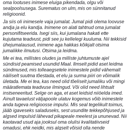
oma lootuses inimese eluiga pikendada, olgu või
sealpoolsusega. Surematus on ulm, mis on sünnitanud
religioonid.
Ja siis oli inimesele vaja jumalat. Jumal pidi olema loovuse
andja ja elu kandja. Inimene on alati tahtnud oma jumalat
personifitseerida. Isegi siis, kui jumalana hakati ette
kujutama teadvust, pidi see ju kellelegi kuuluma. Nii tekkisid
ühejumalausud, inimene aga hakkas kõikjalt otsima
jumalikke ilmutusi. Otsima ja leidma.
Me ei tea, millistes oludes ja milliste juhtumuste ajel
sündisid peamised usundid Maal. Ilmselt pidid aset leidma
sündmused, mis tolleaegsetele inimestele pidid vähemalt
näiliselt suutma tõestada, et elu ja surma piiri on võimalik
ületada. Me ei tea, kas need olid tõeliselt jumaliku või mingi
määratlemata teadvuse ilmingud. Või olid need lihtsalt
instseneeritud. Selge on aga, et aset leidsid niiöelda imed.
Ainult tavaelust väljapoole ulatuv kogemus võib inimestele
anda tugeva religioosse impulsi. Mis seal tegelikult toimus,
jääb igaveseks saladuseks, sest usundite tekkepõhjused ja
algsed impulsid lähevad pikapeale meelest ja ununevad. Nii
kaotavad usud aja jooksul oma olulisi kvalitatiivseid
omadusi, ehk neidki, mis algselt võisid olla nende