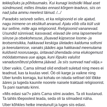
tekkejõuks ja põhituumaks. Kui kunagi leidsidki Maal aset
sündmused, milles ilmutas ennast kõrgem teadvus, siis on
nad juba ammu meelest läinud. /.../
Paradoks seisneb selles, et ka religioonid ei ole ajatud,
nagu inimene on ekslikult arvanud. Ajatu võib olla küll usk
kui selline, mitte aga religioonid. Religioonid vananevad.
Usundid sünnivad, kasvavad, elavad üle oma lapsemeelse
siiruse ja otsekohesuse, jõuavad küpsesse loome- ja
teotsemisikka, hakkavad keskiga ületades kalduma sofismi
ja keerutamisse, vanaks jäädes aga hakkavad meenutama
kuldseid noorusaegu, üritavad ühendada oma elukogemust
möödatormava uue ajaga, kuni lõpuks valulist
vanadusnõtrust põdema jäävad. Ja siis surevad nad välja.»
Uber vaikis. Carna silmad olid endiselt suletud ning mees ei
teadnud, kas ta kuulas veel. Öö oli karge ja vaikne ning
Uber tundis korraga, kui kohatu on istuda sellisel ööl lõkke
ääres ja lugeda kaunile noorele naisele traktaati religioonist.
Ta pani raamatu kinni.
«Mis edasi sai?» päris Carna silmi avades. Ta oli kuulanud.
Ta tahtis tõepoolest teada, seda oli ta silmadest näha.
Uber kõhkles hetke imestunult ja luges siis edasi.