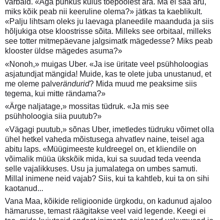
varbaid. «Aga puhkus kulus tõepoolest ära. Ma ei saa aru,
miks kõik peab nii keeruline olema?» jätkas ta kaeblikult.
«Palju lihtsam oleks ju laevaga planeedile maanduda ja siis
hõljukiga otse kloostrisse sõita. Milleks see orbitaal, milleks
see totter mitmepäevane jalgsimatk mägedesse? Miks peab
klooster üldse mägedes asuma?»
«Nonoh,» muigas Uber. «Ja ise üritate veel psühholoogias
asjatundjat mängida! Muide, kas te olete juba unustanud, et
me oleme palve
rändurid
? Mida muud me peaksime siis
tegema, kui mitte rändama?»
«Ärge naljatage,» mossitas tüdruk. «Ja mis see
psühholoogia siia puutub?»
«Vägagi puutub,» sõnas Uber, imetledes tüdruku võimet olla
ühel hetkel vaheda mõistusega ahvatlev naine, teisel aga
abitu laps. «Müügimeeste kuldreegel on, et kliendile on
võimalik müüa ükskõik mida, kui sa suudad teda veenda
selle vajalikkuses. Usu ja jumalatega on umbes samuti.
Millal inimene neid vajab? Siis, kui ta kahtleb, kui ta on sihi
kaotanud...
Vana Maa, kõikide religioonide ürgkodu, on kadunud ajaloo
hämarusse, temast räägitakse veel vaid legende. Keegi ei