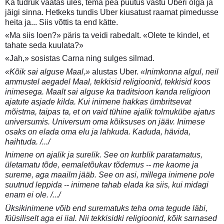
Ka tüdruk vaatas üles, tema pea puutus vastu Uberi õlga ja
jäigi sinna. Hetkeks tundis Uber kiusatust raamat pimedusse
heita ja... Siis võttis ta end kätte.
«Ma siis loen?» päris ta veidi rabedalt. «Olete te kindel, et
tahate seda kuulata?»
«Jah,» sosistas Carna ning sulges silmad.
«Kõik sai alguse Maal,»
alustas Uber.
«Inimkonna algul, neil
ammustel aegadel Maal, tekkisid religioonid, tekkisid koos
inimesega. Maalt sai alguse ka traditsioon kanda religioon
ajatute asjade kilda. Kui inimene hakkas ümbritsevat
mõistma, taipas ta, et on vaid tühine ajalik tolmukübe ajatus
universumis. Universum oma kõiksuses on jääv. Inimese
osaks on elada oma elu ja lahkuda. Kaduda, hävida,
haihtuda. /.../
Inimene on ajalik ja surelik. See on kurblik paratamatus,
ületamatu tõde, eemaletõukav tõdemus -- me kaome ja
sureme, aga maailm jääb. See on asi, millega inimene pole
suutnud leppida -- inimene tahab elada ka siis, kui midagi
enam ei ole. /.../
Üksikinimene võib end surematuks teha oma tegude läbi,
füüsiliselt aga ei iial. Nii tekkisidki religioonid, kõik sarnased