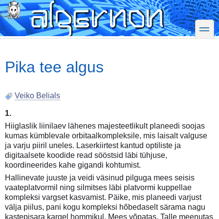
Skip
to
main
toggle
content
Pika tee algus
Veiko Belials
1.
Hiiglaslik liinilaev lähenes majesteetlikult planeedi soojas
kumas kümblevale orbitaalkompleksile, mis laisalt valguse
ja varju piiril uneles. Laserkiirtest kantud optiliste ja
digitaalsete koodide read sööstsid läbi tühjuse,
koordineerides kahe gigandi kohtumist.
Hallinevate juuste ja veidi väsinud pilguga mees seisis
vaateplatvormil ning silmitses läbi platvormi kuppellae
kompleksi vargset kasvamist. Päike, mis planeedi varjust
välja piilus, pani kogu kompleksi hõbedaselt särama nagu
kastepisara kargel hommikul. Mees võpatas. Talle meenutas