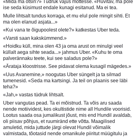
«Mida ma otsin?» Tüdruk vajus mõttesse. «Huvitav, ma pole
ise seda küsimust endale kunagi esitanud. Ma ei tea.
Mulle lihtsalt tundus korraga, et mu elul pole mingit sihti. Et
ma olen elanud asjata...»
«Kui vana te õigupoolest olete?» katkestas Uber teda.
«Varsti saan kakskümmend.»
«Hoidku küll, mina olen 43 ja oma arust on minulgi veel
küllalt aega sihte seada...» jahmus Uber. «Kuhu te oma
palverännaku teete, kui see saladus pole?»
«Ärataja kloostrisse. See pidavat olema kusagil mägedes.»
«Uus Avanemine,» noogutas Uber süngelt ja ta silmad
tumenesid. «Seda ma kartsingi. Ja teil on plaanis see läbi
teha?»
«Jah,» vastas tüdruk lihtsalt.
Uber vangutas pead. Ta ei mõistnud. Ta võis aru saada
nende motiividest, kes okultistide nime all Hundile voorisid.
Lootus saada osa jumalikust jõust, mis end Hundil avaldab,
oli piisav põhjus, et ruumiränd ette võtta. Maagilised
amuletid, mida juttude järgi olevat Hundil võimalik
valmistada, tõotasid nende omanikule piiritut müügitulu ja