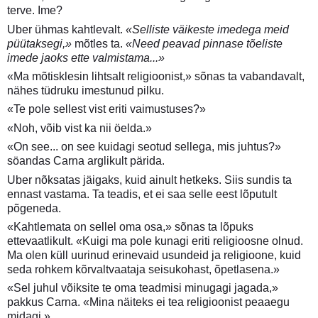
terve. Ime?
Uber ühmas kahtlevalt.
«Selliste väikeste imedega meid
püütaksegi,»
mõtles ta.
«Need peavad pinnase tõeliste
imede jaoks ette valmistama...»
«Ma mõtisklesin lihtsalt religioonist,» sõnas ta vabandavalt,
nähes tüdruku imestunud pilku.
«Te pole sellest vist eriti vaimustuses?»
«Noh, võib vist ka nii öelda.»
«On see... on see kuidagi seotud sellega, mis juhtus?»
söandas Carna arglikult pärida.
Uber nõksatas jäigaks, kuid ainult hetkeks. Siis sundis ta
ennast vastama. Ta teadis, et ei saa selle eest lõputult
põgeneda.
«Kahtlemata on sellel oma osa,» sõnas ta lõpuks
ettevaatlikult. «Kuigi ma pole kunagi eriti religioosne olnud.
Ma olen küll uurinud erinevaid usundeid ja religioone, kuid
seda rohkem kõrvaltvaataja seisukohast, õpetlasena.»
«Sel juhul võiksite te oma teadmisi minugagi jagada,»
pakkus Carna. «Mina näiteks ei tea religioonist peaaegu
midagi.»