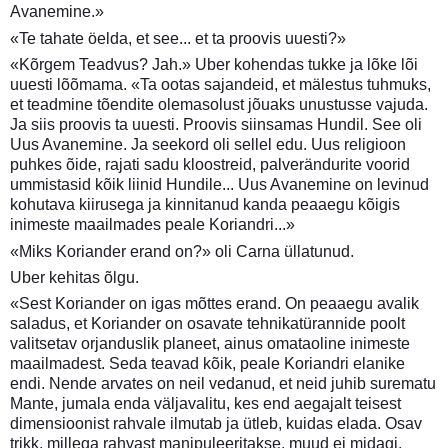
Avanemine.»
«Te tahate öelda, et see... et ta proovis uuesti?»
«Kõrgem Teadvus? Jah.» Uber kohendas tukke ja lõke lõi
uuesti lõõmama. «Ta ootas sajandeid, et mälestus tuhmuks,
et teadmine tõendite olemasolust jõuaks unustusse vajuda.
Ja siis proovis ta uuesti. Proovis siinsamas Hundil. See oli
Uus Avanemine. Ja seekord oli sellel edu. Uus religioon
puhkes õide, rajati sadu kloostreid, palverändurite voorid
ummistasid kõik liinid Hundile... Uus Avanemine on levinud
kohutava kiirusega ja kinnitanud kanda peaaegu kõigis
inimeste maailmades peale Koriandri...»
«Miks Koriander erand on?» oli Carna üllatunud.
Uber kehitas õlgu.
«Sest Koriander on igas mõttes erand. On peaaegu avalik
saladus, et Koriander on osavate tehnikatürannide poolt
valitsetav orjanduslik planeet, ainus omataoline inimeste
maailmadest. Seda teavad kõik, peale Koriandri elanike
endi. Nende arvates on neil vedanud, et neid juhib surematu
Mante, jumala enda väljavalitu, kes end aegajalt teisest
dimensioonist rahvale ilmutab ja ütleb, kuidas elada. Osav
trikk, millega rahvast manipuleeritakse, muud ei midagi.