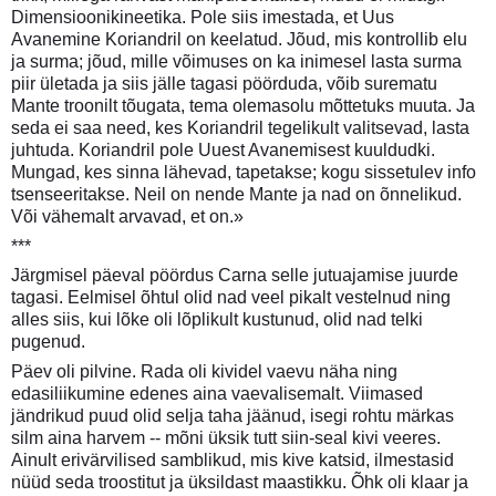
Dimensioonikineetika. Pole siis imestada, et Uus
Avanemine Koriandril on keelatud. Jõud, mis kontrollib elu
ja surma; jõud, mille võimuses on ka inimesel lasta surma
piir ületada ja siis jälle tagasi pöörduda, võib surematu
Mante troonilt tõugata, tema olemasolu mõttetuks muuta. Ja
seda ei saa need, kes Koriandril tegelikult valitsevad, lasta
juhtuda. Koriandril pole Uuest Avanemisest kuuldudki.
Mungad, kes sinna lähevad, tapetakse; kogu sissetulev info
tsenseeritakse. Neil on nende Mante ja nad on õnnelikud.
Või vähemalt arvavad, et on.»
***
Järgmisel päeval pöördus Carna selle jutuajamise juurde
tagasi. Eelmisel õhtul olid nad veel pikalt vestelnud ning
alles siis, kui lõke oli lõplikult kustunud, olid nad telki
pugenud.
Päev oli pilvine. Rada oli kividel vaevu näha ning
edasiliikumine edenes aina vaevalisemalt. Viimased
jändrikud puud olid selja taha jäänud, isegi rohtu märkas
silm aina harvem -- mõni üksik tutt siin-seal kivi veeres.
Ainult erivärvilised samblikud, mis kive katsid, ilmestasid
nüüd seda troostitut ja üksildast maastikku. Õhk oli klaar ja