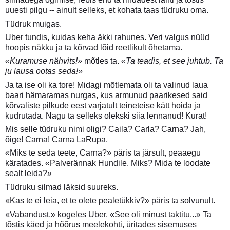
uuesti pilgu -- ainult selleks, et kohata taas tüdruku oma.
Tüdruk muigas.
Uber tundis, kuidas keha äkki rahunes. Veri valgus nüüd
hoopis näkku ja ta kõrvad lõid reetlikult õhetama.
«Kuramuse nähvits!»
mõtles ta.
«Ta teadis, et see juhtub. Ta
ju lausa ootas seda!»
Ja ta ise oli ka tore! Midagi mõtlemata oli ta valinud laua
baari hämaramas nurgas, kus armunud paarikesed said
kõrvaliste pilkude eest varjatult teineteise kätt hoida ja
kudrutada. Nagu ta selleks olekski siia lennanud! Kurat!
Mis selle tüdruku nimi oligi? Caila? Carla? Carna? Jah,
õige! Carna! Carna LaRupa.
«Miks te seda teete, Carna?» päris ta järsult, peaaegu
käratades. «Palverännak Hundile. Miks? Mida te loodate
sealt leida?»
Tüdruku silmad läksid suureks.
«Kas te ei leia, et te olete pealetükkiv?» päris ta solvunult.
«Vabandust,» kogeles Uber. «See oli minust taktitu...» Ta
tõstis käed ja hõõrus meelekohti, üritades sisemuses