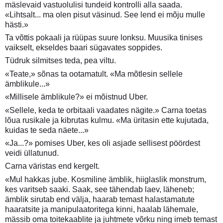
mäslevaid vastuolulisi tundeid kontrolli alla saada.
«Lihtsalt... ma olen pisut väsinud. See lend ei mõju mulle
hästi.»
Ta võttis pokaali ja rüüpas suure lonksu. Muusika tinises
vaikselt, ekseldes baari sügavates soppides.
Tüdruk silmitses teda, pea viltu.
«Teate,» sõnas ta ootamatult. «Ma mõtlesin sellele
ämblikule...»
«Millisele ämblikule?» ei mõistnud Uber.
«Sellele, keda te orbitaali vaadates nägite.» Carna toetas
lõua rusikale ja kibrutas kulmu. «Ma üritasin ette kujutada,
kuidas te seda näete...»
«Ja...?» pomises Uber, kes oli asjade sellisest pöördest
veidi üllatunud.
Carna väristas end kergelt.
«Mul hakkas jube. Kosmiline ämblik, hiiglaslik monstrum,
kes varitseb saaki. Saak, see tähendab laev, läheneb;
ämblik sirutab end välja, haarab temast halastamatute
haaratsite ja manipulaatoritega kinni, haalab lähemale,
mässib oma toitekaablite ja juhtmete võrku ning imeb temast