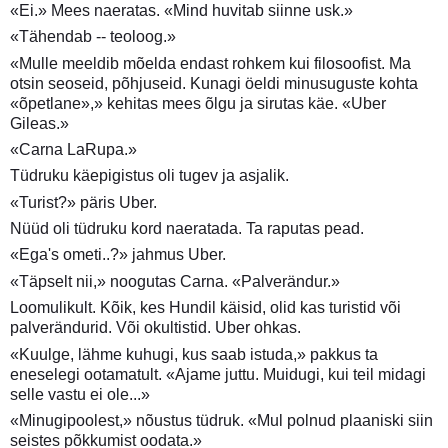
«Ei.» Mees naeratas. «Mind huvitab siinne usk.»
«Tähendab -- teoloog.»
«Mulle meeldib mõelda endast rohkem kui filosoofist. Ma
otsin seoseid, põhjuseid. Kunagi öeldi minusuguste kohta
«õpetlane»,» kehitas mees õlgu ja sirutas käe. «Uber
Gileas.»
«Carna LaRupa.»
Tüdruku käepigistus oli tugev ja asjalik.
«Turist?» päris Uber.
Nüüd oli tüdruku kord naeratada. Ta raputas pead.
«Ega's ometi..?» jahmus Uber.
«Täpselt nii,» noogutas Carna. «Palverändur.»
Loomulikult. Kõik, kes Hundil käisid, olid kas turistid või
palverändurid. Või okultistid. Uber ohkas.
«Kuulge, lähme kuhugi, kus saab istuda,» pakkus ta
eneselegi ootamatult. «Ajame juttu. Muidugi, kui teil midagi
selle vastu ei ole...»
«Minugipoolest,» nõustus tüdruk. «Mul polnud plaaniski siin
seistes põkkumist oodata.»