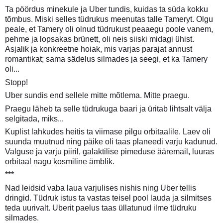
Ta pöördus minekule ja Uber tundis, kuidas ta süda kokku
tõmbus. Miski selles tüdrukus meenutas talle Tameryt. Olgu
peale, et Tamery oli olnud tüdrukust peaaegu poole vanem,
pehme ja lopsakas brünett, oli neis siiski midagi ühist.
Asjalik ja konkreetne hoiak, mis varjas parajat annust
romantikat; sama sädelus silmades ja seegi, et ka Tamery
oli...
Stopp!
Uber sundis end sellele mitte mõtlema. Mitte praegu.
Praegu läheb ta selle tüdrukuga baari ja üritab lihtsalt välja
selgitada, miks...
Kuplist lahkudes heitis ta viimase pilgu orbitaalile. Laev oli
suunda muutnud ning päike oli taas planeedi varju kadunud.
Valguse ja varju piiril, galaktilise pimeduse ääremail, luuras
orbitaal nagu kosmiline ämblik.
***
Nad leidsid vaba laua varjulises nishis ning Uber tellis
dringid. Tüdruk istus ta vastas teisel pool lauda ja silmitses
teda uurivalt. Uberit paelus taas üllatunud ilme tüdruku
silmades.