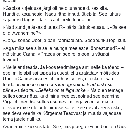
vaatas.
«Gabise kirjelduse järgi oli neid tuhandeid, kes siia,
Hundile, kogunesid. Nagu rändlinnud, ütleb ta. See juhtus
sajandeid tagasi. Ja siis anti neile teada...»
«Nad surid ja ärkasid uuesti?» päris tüdruk erutatult. «Ja see
oligi Avanemine?»
«Jah,» sõnas Uber ja pani raamatu ära. Sedapuhku lõplikult.
«Aga miks see siis selle munga meelest ei õnnestunud?» ei
mõistnud Carna. «Praegu on see religioon ju vägagi
levinud...»
«Neile anti teada. Ja koos teadmisega anti neile ka tõend --
ese, mille abil sai tappa ja uuesti ellu äratada,» mõtiskles
Uber. «Gabise arvates oli põhjus selles, et usku ei saa
teada.
«Inimene pole nõus kunagi võtma teadmist usu
pähe,»
ütleb ta.
«Selleks on ta liiga uhke.»
Ma olen temaga
selles osas nõus, kuid minu meelest polnud see peamine.
Viga oli tõendis, selles esemes, millega võim surma ja
ülestõusmise üle anti inimese kätte. See devalveeris usku,
see devalveeris ka Kõrgemat Teadvust ja muutis vajaduse
tema järele nulliks.
Avanemine kukkus läbi. See, mis praegu levinud on, on Uus