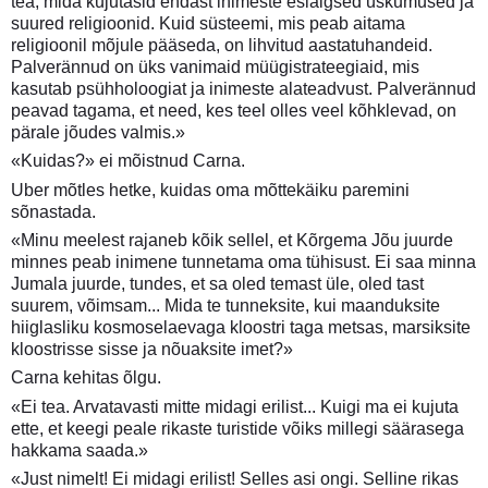
tea, mida kujutasid endast inimeste esialgsed uskumused ja
suured religioonid. Kuid süsteemi, mis peab aitama
religioonil mõjule pääseda, on lihvitud aastatuhandeid.
Palverännud on üks vanimaid müügistrateegiaid, mis
kasutab psühholoogiat ja inimeste alateadvust. Palverännud
peavad tagama, et need, kes teel olles veel kõhklevad, on
pärale jõudes valmis.»
«Kuidas?» ei mõistnud Carna.
Uber mõtles hetke, kuidas oma mõttekäiku paremini
sõnastada.
«Minu meelest rajaneb kõik sellel, et Kõrgema Jõu juurde
minnes peab inimene tunnetama oma tühisust. Ei saa minna
Jumala juurde, tundes, et sa oled temast üle, oled tast
suurem, võimsam... Mida te tunneksite, kui maanduksite
hiiglasliku kosmoselaevaga kloostri taga metsas, marsiksite
kloostrisse sisse ja nõuaksite imet?»
Carna kehitas õlgu.
«Ei tea. Arvatavasti mitte midagi erilist... Kuigi ma ei kujuta
ette, et keegi peale rikaste turistide võiks millegi säärasega
hakkama saada.»
«Just nimelt! Ei midagi erilist! Selles asi ongi. Selline rikas