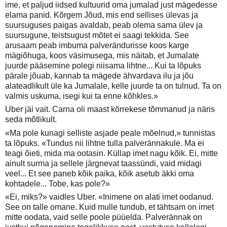
ime, et paljud iidsed kultuurid oma jumalad just mägedesse
elama panid. Kõrgem Jõud, mis end sellises ülevas ja
suursuguses paigas avaldab, peab olema sama ülev ja
suursugune, teistsugust mõtet ei saagi tekkida. See
arusaam peab imbuma palverändurisse koos karge
mägiõhuga, koos väsimusega, mis näitab, et Jumalate
juurde pääsemine polegi niisama lihtne... Kui ta lõpuks
pärale jõuab, kannab ta mägede ähvardava ilu ja jõu
alateadlikult üle ka Jumalale, kelle juurde ta on tulnud. Ta on
valmis uskuma, isegi kui ta enne kõhkles.»
Uber jäi vait. Carna oli maast kõrrekese tõmmanud ja näris
seda mõtlikult.
«Ma pole kunagi selliste asjade peale mõelnud,» tunnistas
ta lõpuks. «Tundus nii lihtne tulla palverännakule. Ma ei
teagi õieti, mida ma ootasin. Küllap imet nagu kõik. Ei, mitte
ainult surma ja sellele järgnevat taassündi, vaid midagi
veel... Et see paneb kõik paika, kõik asetub äkki oma
kohtadele... Tobe, kas pole?»
«Ei, miks?» vaidles Uber. «Inimene on alati imet oodanud.
See on talle omane. Kuid mulle tundub, et tähtsam on imet
mitte oodata, vaid selle poole püüelda. Palverännak on