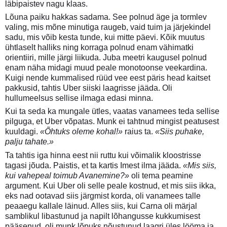
läbipaistev nagu klaas.
Lõuna paiku hakkas sadama. See polnud äge ja tormlev
valing, mis mõne minutiga raugeb, vaid tuim ja järjekindel
sadu, mis võib kesta tunde, kui mitte päevi. Kõik muutus
ühtlaselt halliks ning korraga polnud enam vähimatki
orientiiri, mille järgi liikuda. Juba meetri kaugusel polnud
enam näha midagi muud peale monotoonse veekardina.
Kuigi nende kummalised rüüd vee eest päris head kaitset
pakkusid, tahtis Uber siiski laagrisse jääda. Oli
hullumeelsus sellise ilmaga edasi minna.
Kui ta seda ka mungale ütles, vaatas vanamees teda sellise
pilguga, et Uber võpatas. Munk ei tahtnud mingist peatusest
kuuldagi.
«Õhtuks oleme kohal!»
raius ta.
«Siis puhake,
palju tahate.»
Ta tahtis iga hinna eest nii ruttu kui võimalik kloostrisse
tagasi jõuda. Paistis, et ta kartis Imest ilma jääda.
«Mis siis,
kui vahepeal toimub Avanemine?»
oli tema peamine
argument. Kui Uber oli selle peale kostnud, et mis siis ikka,
eks nad ootavad siis järgmist korda, oli vanamees talle
peaaegu kallale läinud. Alles siis, kui Carna oli märjal
samblikul libastunud ja napilt lõhangusse kukkumisest
pääsenud, oli munk lõpuks nõustunud laagri üles lööma ja