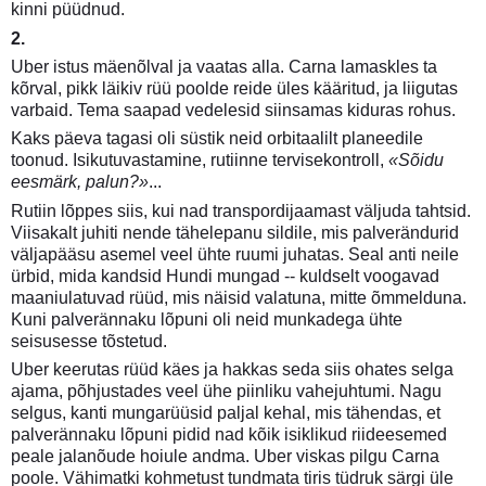
kinni püüdnud.
2.
Uber istus mäenõlval ja vaatas alla. Carna lamaskles ta
kõrval, pikk läikiv rüü poolde reide üles kääritud, ja liigutas
varbaid. Tema saapad vedelesid siinsamas kiduras rohus.
Kaks päeva tagasi oli süstik neid orbitaalilt planeedile
toonud. Isikutuvastamine, rutiinne tervisekontroll,
«Sõidu
eesmärk, palun?»
...
Rutiin lõppes siis, kui nad transpordijaamast väljuda tahtsid.
Viisakalt juhiti nende tähelepanu sildile, mis palverändurid
väljapääsu asemel veel ühte ruumi juhatas. Seal anti neile
ürbid, mida kandsid Hundi mungad -- kuldselt voogavad
maaniulatuvad rüüd, mis näisid valatuna, mitte õmmelduna.
Kuni palverännaku lõpuni oli neid munkadega ühte
seisusesse tõstetud.
Uber keerutas rüüd käes ja hakkas seda siis ohates selga
ajama, põhjustades veel ühe piinliku vahejuhtumi. Nagu
selgus, kanti mungarüüsid paljal kehal, mis tähendas, et
palverännaku lõpuni pidid nad kõik isiklikud riideesemed
peale jalanõude hoiule andma. Uber viskas pilgu Carna
poole. Vähimatki kohmetust tundmata tiris tüdruk särgi üle