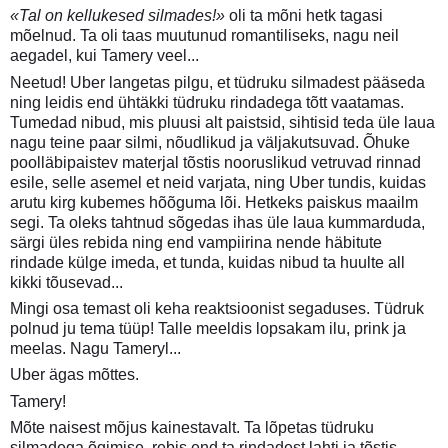
«Tal on kellukesed silmades!»
oli ta mõni hetk tagasi
mõelnud. Ta oli taas muutunud romantiliseks, nagu neil
aegadel, kui Tamery veel...
Neetud! Uber langetas pilgu, et tüdruku silmadest pääseda
ning leidis end ühtäkki tüdruku rindadega tõtt vaatamas.
Tumedad nibud, mis pluusi alt paistsid, sihtisid teda üle laua
nagu teine paar silmi, nõudlikud ja väljakutsuvad. Õhuke
poolläbipaistev materjal tõstis nooruslikud vetruvad rinnad
esile, selle asemel et neid varjata, ning Uber tundis, kuidas
arutu kirg kubemes hõõguma lõi. Hetkeks paiskus maailm
segi. Ta oleks tahtnud sõgedas ihas üle laua kummarduda,
särgi üles rebida ning end vampiirina nende häbitute
rindade külge imeda, et tunda, kuidas nibud ta huulte all
kikki tõusevad...
Mingi osa temast oli keha reaktsioonist segaduses. Tüdruk
polnud ju tema tüüp! Talle meeldis lopsakam ilu, prink ja
meelas. Nagu Tameryl...
Uber ägas mõttes.
Tamery!
Mõte naisest mõjus kainestavalt. Ta lõpetas tüdruku
silmadega õgimise, rebis end ta rindadest lahti ja tõstis