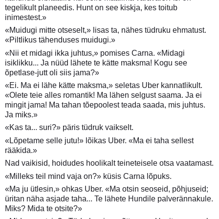
tegelikult planeedis. Hunt on see kiskja, kes toitub
inimestest.»
«Muidugi mitte otseselt,» lisas ta, nähes tüdruku ehmatust.
«Piltlikus tähenduses muidugi.»
«Nii et midagi ikka juhtus,» pomises Carna. «Midagi
isiklikku... Ja nüüd lähete te kätte maksma! Kogu see
õpetlase-jutt oli siis jama?»
«Ei. Ma ei lähe kätte maksma,» seletas Uber kannatlikult.
«Olete teie alles romantik! Ma lähen selgust saama. Ja ei
mingit jama! Ma tahan tõepoolest teada saada, mis juhtus.
Ja miks.»
«Kas ta... suri?» päris tüdruk vaikselt.
«Lõpetame selle jutu!» lõikas Uber. «Ma ei taha sellest
rääkida.»
Nad vaikisid, hoidudes hoolikalt teineteisele otsa vaatamast.
«Milleks teil mind vaja on?» küsis Carna lõpuks.
«Ma ju ütlesin,» ohkas Uber. «Ma otsin seoseid, põhjuseid;
üritan näha asjade taha... Te lähete Hundile palverännakule.
Miks? Mida te otsite?»