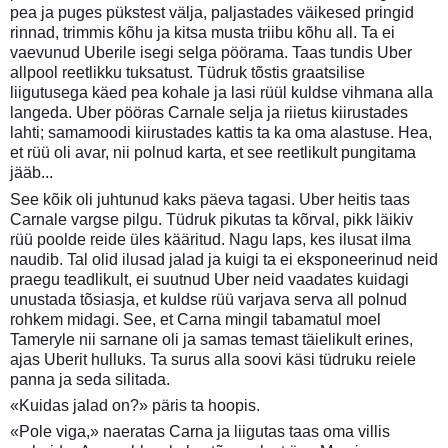
pea ja puges pükstest välja, paljastades väikesed pringid
rinnad, trimmis kõhu ja kitsa musta triibu kõhu all. Ta ei
vaevunud Uberile isegi selga pöörama. Taas tundis Uber
allpool reetlikku tuksatust. Tüdruk tõstis graatsilise
liigutusega käed pea kohale ja lasi rüül kuldse vihmana alla
langeda. Uber pööras Carnale selja ja riietus kiirustades
lahti; samamoodi kiirustades kattis ta ka oma alastuse. Hea,
et rüü oli avar, nii polnud karta, et see reetlikult pungitama
jääb...
See kõik oli juhtunud kaks päeva tagasi. Uber heitis taas
Carnale vargse pilgu. Tüdruk pikutas ta kõrval, pikk läikiv
rüü poolde reide üles kääritud. Nagu laps, kes ilusat ilma
naudib. Tal olid ilusad jalad ja kuigi ta ei eksponeerinud neid
praegu teadlikult, ei suutnud Uber neid vaadates kuidagi
unustada tõsiasja, et kuldse rüü varjava serva all polnud
rohkem midagi. See, et Carna mingil tabamatul moel
Tameryle nii sarnane oli ja samas temast täielikult erines,
ajas Uberit hulluks. Ta surus alla soovi käsi tüdruku reiele
panna ja seda silitada.
«Kuidas jalad on?» päris ta hoopis.
«Pole viga,» naeratas Carna ja liigutas taas oma villis