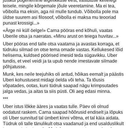
justkui põgenemine tegelikkuse eest, vastutuse kellelegi
teisele, mingile kõrgemale jõule veeretamine. Ma ei tea,
võibolla ma eksin, aga nii mulle tundub. Võibolla pole ma
üldse suurem asi filosoof, võibolla ei maksa mu teooriad
punast krossigi...»
«Ärge nii küll öelge!» Carna pööras end kõhuli, vaatas
Uberile otsa ja naeratas. «Minu arust on teiega huvitav...»
Uber pööras end talle otsa vaatama ja avastas korraga, et
tüdruku silmad on otse tema omade vastas. Kellukesed lõid
helisema, kuldsed pöörised imesid teda sügavikku. Uber
tundis, et veel veidi ja ta upub nende imestavate silmade
põhjatusse.
Munk, kes neile teejuhiks oli antud, hõikas eemalt ja päästis
Uberi kohustusest midagi öelda või teha. Ta tõusis
võpatades, ootas, kuni tüdruk saapad nägu krimpsutades
jalga vedas, ja aitas ta siis püsti. Oli aeg edasi minna.
***
Uber istus lõkke ääres ja vaatas tulle. Päev oli olnud
oodatust raskem. Carna saapad hõõrusid endiselt ja lõpuks
oli Uber sunnitud tal ümbert kinni võtma, et tal käia aidata.
Tüdruk oli talle tänulikult otsa vaadanud ja end usalduslikult