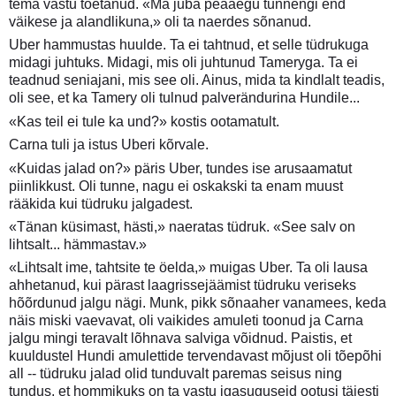
tema vastu toetanud. «Ma juba peaaegu tunnengi end
väikese ja alandlikuna,» oli ta naerdes sõnanud.
Uber hammustas huulde. Ta ei tahtnud, et selle tüdrukuga
midagi juhtuks. Midagi, mis oli juhtunud Tameryga. Ta ei
teadnud seniajani, mis see oli. Ainus, mida ta kindlalt teadis,
oli see, et ka Tamery oli tulnud palverändurina Hundile...
«Kas teil ei tule ka und?» kostis ootamatult.
Carna tuli ja istus Uberi kõrvale.
«Kuidas jalad on?» päris Uber, tundes ise arusaamatut
piinlikkust. Oli tunne, nagu ei oskakski ta enam muust
rääkida kui tüdruku jalgadest.
«Tänan küsimast, hästi,» naeratas tüdruk. «See salv on
lihtsalt... hämmastav.»
«Lihtsalt ime, tahtsite te öelda,» muigas Uber. Ta oli lausa
ahhetanud, kui pärast laagrissejäämist tüdruku veriseks
hõõrdunud jalgu nägi. Munk, pikk sõnaaher vanamees, keda
näis miski vaevavat, oli vaikides amuleti toonud ja Carna
jalgu mingi teravalt lõhnava salviga võidnud. Paistis, et
kuuldustel Hundi amulettide tervendavast mõjust oli tõepõhi
all -- tüdruku jalad olid tunduvalt paremas seisus ning
tundus, et hommikuks on ta vastu igasuguseid ootusi täiesti