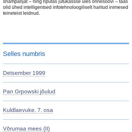
shampanjat -- ning riputas jutukassse üles õnnesoovi -- taas
olid ühed intelligentsed infotehnoloogiliselt haritud inimesed
teineteist leidnud.
Selles numbris
Detsember 1999
Pan Grpowski jõulud
Kuldlaevuke. 7. osa
Võrumaa mees (II)