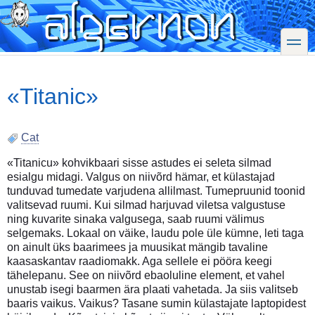
Skip
to
main
toggle
content
«Titanic»
Cat
«Titanicu» kohvikbaari sisse astudes ei seleta silmad
esialgu midagi. Valgus on niivõrd hämar, et külastajad
tunduvad tumedate varjudena allilmast. Tumepruunid toonid
valitsevad ruumi. Kui silmad harjuvad viletsa valgustuse
ning kuvarite sinaka valgusega, saab ruumi välimus
selgemaks. Lokaal on väike, laudu pole üle kümne, leti taga
on ainult üks baarimees ja muusikat mängib tavaline
kaasaskantav raadiomakk. Aga sellele ei pööra keegi
tähelepanu. See on niivõrd ebaoluline element, et vahel
unustab isegi baarmen ära plaati vahetada. Ja siis valitseb
baaris vaikus. Vaikus? Tasane sumin külastajate laptopidest