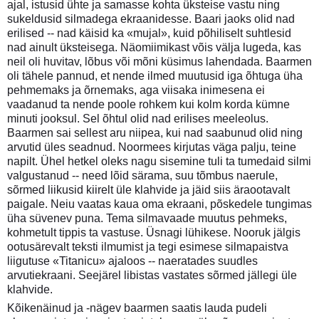
ajal, istusid ühte ja samasse kohta üksteise vastu ning
sukeldusid silmadega ekraanidesse. Baari jaoks olid nad
erilised -- nad käisid ka «mujal», kuid põhiliselt suhtlesid
nad ainult üksteisega. Näomiimikast võis välja lugeda, kas
neil oli huvitav, lõbus või mõni küsimus lahendada. Baarmen
oli tähele pannud, et nende ilmed muutusid iga õhtuga üha
pehmemaks ja õrnemaks, aga viisaka inimesena ei
vaadanud ta nende poole rohkem kui kolm korda kümne
minuti jooksul. Sel õhtul olid nad erilises meeleolus.
Baarmen sai sellest aru niipea, kui nad saabunud olid ning
arvutid üles seadnud. Noormees kirjutas väga palju, teine
napilt. Ühel hetkel oleks nagu sisemine tuli ta tumedaid silmi
valgustanud -- need lõid särama, suu tõmbus naerule,
sõrmed liikusid kiirelt üle klahvide ja jäid siis äraootavalt
paigale. Neiu vaatas kaua oma ekraani, põskedele tungimas
üha süvenev puna. Tema silmavaade muutus pehmeks,
kohmetult tippis ta vastuse. Üsnagi lühikese. Nooruk jälgis
ootusärevalt teksti ilmumist ja tegi esimese silmapaistva
liigutuse «Titanicu» ajaloos -- naeratades suudles
arvutiekraani. Seejärel libistas vastates sõrmed jällegi üle
klahvide.
Kõikenäinud ja -nägev baarmen saatis lauda pudeli