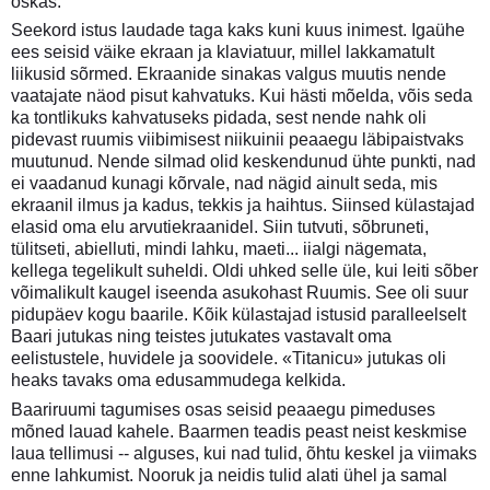
oskas.
Seekord istus laudade taga kaks kuni kuus inimest. Igaühe
ees seisid väike ekraan ja klaviatuur, millel lakkamatult
liikusid sõrmed. Ekraanide sinakas valgus muutis nende
vaatajate näod pisut kahvatuks. Kui hästi mõelda, võis seda
ka tontlikuks kahvatuseks pidada, sest nende nahk oli
pidevast ruumis viibimisest niikuinii peaaegu läbipaistvaks
muutunud. Nende silmad olid keskendunud ühte punkti, nad
ei vaadanud kunagi kõrvale, nad nägid ainult seda, mis
ekraanil ilmus ja kadus, tekkis ja haihtus. Siinsed külastajad
elasid oma elu arvutiekraanidel. Siin tutvuti, sõbruneti,
tülitseti, abielluti, mindi lahku, maeti... iialgi nägemata,
kellega tegelikult suheldi. Oldi uhked selle üle, kui leiti sõber
võimalikult kaugel iseenda asukohast Ruumis. See oli suur
pidupäev kogu baarile. Kõik külastajad istusid paralleelselt
Baari jutukas ning teistes jutukates vastavalt oma
eelistustele, huvidele ja soovidele. «Titanicu» jutukas oli
heaks tavaks oma edusammudega kelkida.
Baariruumi tagumises osas seisid peaaegu pimeduses
mõned lauad kahele. Baarmen teadis peast neist keskmise
laua tellimusi -- alguses, kui nad tulid, õhtu keskel ja viimaks
enne lahkumist. Nooruk ja neidis tulid alati ühel ja samal