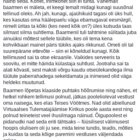
häirib seda. Kõnet, inimkõnet siin ei tunta. Vähemalt
baarmen ei mäleta, et keegi temalt midagi kunagi suusõnal
tellinud oleks. Ah jah, kunagi, ajaühikuid tagasi oli üks hull,
kes kasutas oma häälepaelu väga ebamugaval eesmärgil,
nimelt üritas ta kõiki (kes need kõik on?) üles kutsuda taas
silmast silma suhtlema. Baarmenil tuli tahtmine sülitada juba
ainuüksi mõttest sellele tüübile, kes oli tema kena
kohvikbaari mainet päris tükiks ajaks rikkunud. Ometi oli tal
suurepärane ettevõte -- siin ei kõneldud kunagi. Kõik
tellimused sai ta otse ekraanile. Vaikides serveeris ta
soovitu, et mitte häirida külastaja suhtlust. Jootraha sai ta
alati kõvasti, sest maksti võrgu kaudu otseülekandega ilma
tüütute paberrahadega sekeldamata ja inimesed olid väga
heldeks muutunud.
Baarmen lõpetas klaaside puhtaks hõõrumise ning nähes, et
hetkel rohkem tellimusi polnud, jätkas pooleliolevat vestlust
oma naisega, kes elas Teises Vöötmes. Nad olid abiellunud
Virtuaalses Tulematajäämise Kirikus poole aasta eest ning
polnud teineteist veel ihusilmaga näinud. Õigupoolest ei
pidanudki nad seda eriti tähtsaks -- füüsilisest välimusest
hoopis olulisem oli ju see, mida teine tundis, teadis, mõtles
ja kuidas ta seda kõige paremini vestluses väljendada