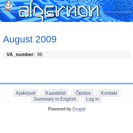
Skip
to
main
content
August 2009
VA_number
96
Ajakirjast
Kaastööd
Õpetus
Kontakt
Summary in English
Log in
Powered by
Drupal