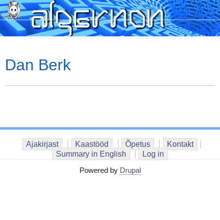
Skip
to
main
content
Dan Berk
Ajakirjast
Kaastööd
Õpetus
Kontakt
Summary in English
Log in
Powered by
Drupal