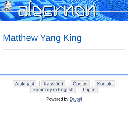
Skip
to
main
content
Matthew Yang King
Ajakirjast
Kaastööd
Õpetus
Kontakt
Summary in English
Log in
Powered by
Drupal