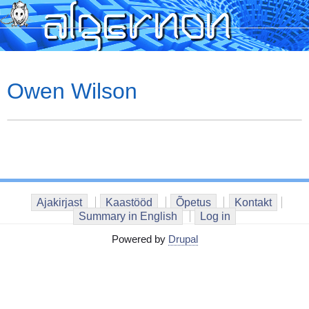
Skip
to
main
content
Owen Wilson
Ajakirjast
Kaastööd
Õpetus
Kontakt
Summary in English
Log in
Powered by
Drupal