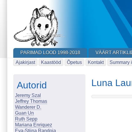
Skip
to
main
content
PARIMAD LOOD 1998-2018
VÄÄRT ARTIKLI
Ajakirjast
Kaastööd
Õpetus
Kontakt
Summary i
Luna Lau
Autorid
Jeremy Szal
Jeffrey Thomas
Wanderer D.
Guan Un
Ruth Sepp
Mariana Enriquez
Eva-Stiina Randoja