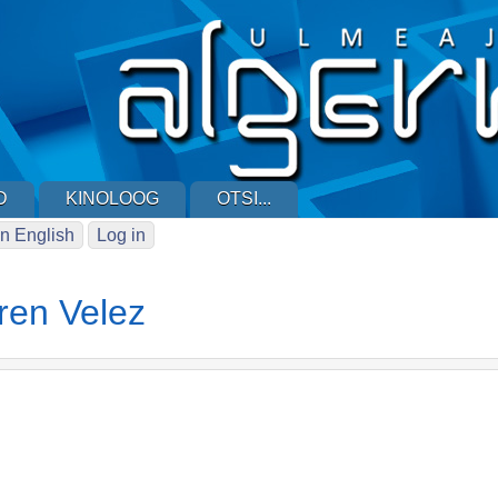
D
KINOLOOG
OTSI...
n English
Log in
ren Velez