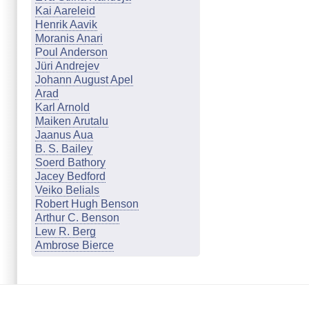
Kai Aareleid
Henrik Aavik
Moranis Anari
Poul Anderson
Jüri Andrejev
Johann August Apel
Arad
Karl Arnold
Maiken Arutalu
Jaanus Aua
B. S. Bailey
Soerd Bathory
Jacey Bedford
Veiko Belials
Robert Hugh Benson
Arthur C. Benson
Lew R. Berg
Ambrose Bierce
Marion Zimmer Bradley
Johanna & Günther Braun
Cathleen Q. Brookland
Mari Budasen