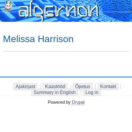
Skip
to
main
content
Melissa Harrison
Ajakirjast
Kaastööd
Õpetus
Kontakt
Summary in English
Log in
Powered by
Drupal