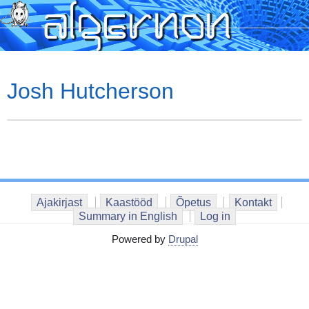
Skip
to
main
content
Josh Hutcherson
Ajakirjast
Kaastööd
Õpetus
Kontakt
Summary in English
Log in
Powered by
Drupal