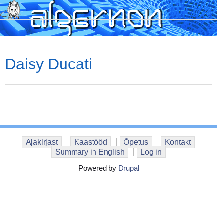
Skip
to
main
content
Daisy Ducati
Ajakirjast
Kaastööd
Õpetus
Kontakt
Summary in English
Log in
Powered by
Drupal