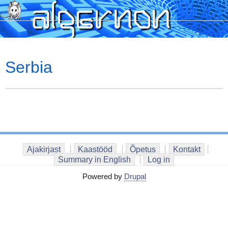
Skip
to
main
content
Serbia
Ajakirjast
Kaastööd
Õpetus
Kontakt
Summary in English
Log in
Powered by
Drupal