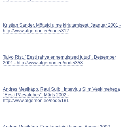
Kristjan Sander. Mõtteid ulme kirjutamisest. Jaanuar 2001 -
http://www.algernon.ee/node/312
Taivo Rist. "Eesti rahva ennemuistsed jutud". Detsember
2001 - http://www.algernon.ee/node/358
Andres Mesikäpp, Raul Sulbi. Intervjuu Siim Veskimehega
"Eesti Päevalehes". Märts 2002 -
http://www.algernon.ee/node/181
Andres Mesikäpp. Frankensteini lapsed. August 2002 -