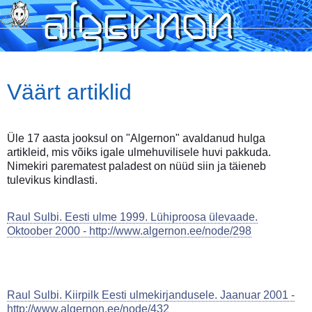
Skip
to
main
content
Väärt artiklid
Üle 17 aasta jooksul on "Algernon" avaldanud hulga
artikleid, mis võiks igale ulmehuvilisele huvi pakkuda.
Nimekiri parematest paladest on nüüd siin ja täieneb
tulevikus kindlasti.
Raul Sulbi. Eesti ulme 1999. Lühiproosa ülevaade.
Oktoober 2000 - http://www.algernon.ee/node/298
Raul Sulbi. Kiirpilk Eesti ulmekirjandusele. Jaanuar 2001 -
http://www.algernon.ee/node/432