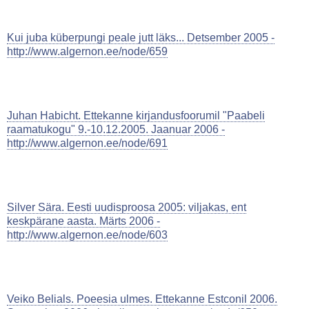
Kui juba küberpungi peale jutt läks... Detsember 2005 -
http://www.algernon.ee/node/659
Juhan Habicht. Ettekanne kirjandusfoorumil "Paabeli
raamatukogu" 9.-10.12.2005. Jaanuar 2006 -
http://www.algernon.ee/node/691
Silver Sära. Eesti uudisproosa 2005: viljakas, ent
keskpärane aasta. Märts 2006 -
http://www.algernon.ee/node/603
Veiko Belials. Poeesia ulmes. Ettekanne Estconil 2006.