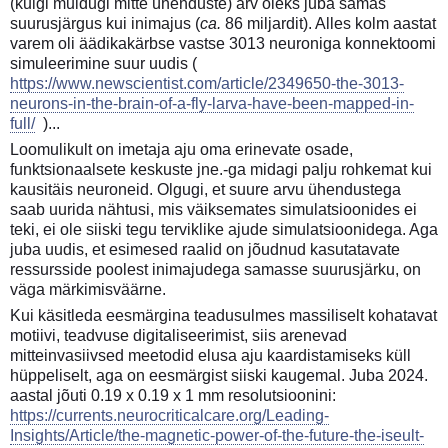
(kuigi muidugi mitte ühenduste) arv oleks juba samas
suurusjärgus kui inimajus (
ca.
86 miljardit). Alles kolm aastat
varem oli äädikakärbse vastse 3013 neuroniga konnektoomi
simuleerimine suur uudis (
https://www.newscientist.com/article/2349650-the-3013-
neurons-in-the-brain-of-a-fly-larva-have-been-mapped-in-
full/
)...
Loomulikult on imetaja aju oma erinevate osade,
funktsionaalsete keskuste jne.-ga midagi palju rohkemat kui
kausitäis neuroneid. Olgugi, et suure arvu ühendustega
saab uurida nähtusi, mis väiksemates simulatsioonides ei
teki, ei ole siiski tegu terviklike ajude simulatsioonidega. Aga
juba uudis, et esimesed raalid on jõudnud kasutatavate
ressursside poolest inimajudega samasse suurusjärku, on
väga märkimisväärne.
Kui käsitleda eesmärgina teadusulmes massiliselt kohatavat
motiivi, teadvuse digitaliseerimist, siis arenevad
mitteinvasiivsed meetodid elusa aju kaardistamiseks küll
hüppeliselt, aga on eesmärgist siiski kaugemal. Juba 2024.
aastal jõuti 0.19 x 0.19 x 1 mm resolutsioonini:
https://currents.neurocriticalcare.org/Leading-
Insights/Article/the-magnetic-power-of-the-future-the-iseult-