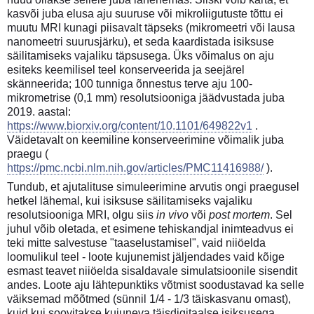
kasvõi juba elusa aju suuruse või mikroliigutuste tõttu ei
muutu MRI kunagi piisavalt täpseks (mikromeetri või lausa
nanomeetri suurusjärku), et seda kaardistada isiksuse
säilitamiseks vajaliku täpsusega. Üks võimalus on aju
esiteks keemilisel teel konserveerida ja seejärel
skänneerida; 100 tunniga õnnestus terve aju 100-
mikrometrise (0,1 mm) resolutsiooniga jäädvustada juba
2019. aastal:
https://www.biorxiv.org/content/10.1101/649822v1
.
Väidetavalt on keemiline konserveerimine võimalik juba
praegu (
https://pmc.ncbi.nlm.nih.gov/articles/PMC11416988/
).
Tundub, et ajutalituse simuleerimine arvutis ongi praegusel
hetkel lähemal, kui isiksuse säilitamiseks vajaliku
resolutsiooniga MRI, olgu siis
in vivo
või
post mortem
. Sel
juhul võib oletada, et esimene tehiskandjal inimteadvus ei
teki mitte salvestuse "taaselustamisel", vaid niiöelda
loomulikul teel - loote kujunemist jäljendades vaid kõige
esmast teavet niiöelda sisaldavale simulatsioonile sisendit
andes. Loote aju lähtepunktiks võtmist soodustavad ka selle
väiksemad mõõtmed (sünnil 1/4 - 1/3 täiskasvanu omast),
kuid kui soovitakse kujuneva täisdigitaalse isiksusega