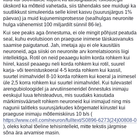
ükskord ka mõtteid vahetada, siis tähendaks see muidugi ka
suutlikkust simuleerida selle kiiret kasvu (suurusjärgus 1%
päevas) ja muid kujunemisprotsesse (sealhulgas neuronite
hulga vähenemist 100 miljardilt sünnil 86-le).
Kui see peaks aga õnnestuma, ei ole mingit põhjust peatuda
seal, kuhu evolutsioon on praeguse inimese täiskasvanuks
saamise paigutanud. Jah, imetaja aju ei ole kausitäis
neuroneid, aga siiski on neuronite arv korrelatsioonis liigi
intellektiga. Rotil on neid peaaegu kolm korda rohkem kui
hiirel, kassil peaaegu neli korda rohkem kui rotil, suurel
karja- või teenistuskoeral 4-5 korda rohkem kui kassil,
suurtel inimahvidel 8-10 korda rohkem kui koeral ja inimesel
üle 2,5 korra rohkem kui suurtel inimahvidel. Kui tulevastel
arengubioloogidel ja arvutiinseneridel õnnestuks inimaju
eeskujul luua tehisteadvus, mis suudaks kasutada
märkimisväärselt rohkem neuroneid kui inimajud ning mis
nagunii talitleks suurusjärkudes kõrgematel kiirustel kui
praeguse inimaju mõtlemiskiirus 10 b/s (
https://www.cell.com/neuron/fulltext/S0896-6273(24)00808-0
), oleks kohal tõeline tehisintellekt, mitte tekstis järgmise
sõna ära arvamise masin.