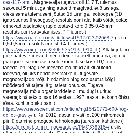
cea-117-t-mri
. Magnetvälja tugevus oli 11.7 T, tulemus
saavutati 5 minutiga ning autorid märgivad, et 3 teslaga
oleks sama tulemuseni jõutud 15 tunniga. Isotroopse (3D
igas suunas ühesuguse) resolutsiooni alal käib võidujooks;
erinevad teadlaste grupid teatavd kord 0,35-0,45 mm
resolutsiooni saavutamisest 7 T juures (
https://www.nature.com/articles/s41592-023-02068-7
), kord
0,6-0,8 mm resolutsioonist 9,4 T juures (
https://www.mdpi.com/2306-5354/12/10/1014
). Allakirjutanu
pole pädev erinevaid meetodeid sisuliselt hindama, aga ju
praegune isotroopse resolutsiooni tase kuskil 0,5 mm
lähedal on. Nagu esimesena mainitud artikli autorid
tõdevad, oli üks nende eesmärke nii tugevate
magnetväljade mõju hindamine ning see osutus kõigi
mõõdetud näitajate järgi täiesti ohutuks. Tugeva
magnetvälja mõju organismidele oli muidugi uuritud
varemgi; näiteks piisas 16 teslast 1997. aastal, et konn õhku
tõsta, kuni ta putku pani (
https://www.newscientist.com/article/mg15420771-600-frog-
defies-gravity/
). Kui 2012. aastal arvati, et 200 mikromeetri
piiri ületamine praeguse tehnoloogia juures on kahtlane (
https://pmc.ncbi.nlm.nih.gov/articles/PMC3389184/
), siis
nüüd ollakse sellele juba lähenemas. Siiski võib karta, et