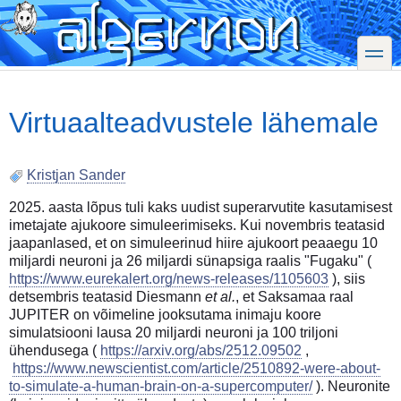
Skip
to
main
toggle
content
Virtuaalteadvustele lähemale
Kristjan Sander
2025. aasta lõpus tuli kaks uudist superarvutite kasutamisest
imetajate ajukoore simuleerimiseks. Kui novembris teatasid
jaapanlased, et on simuleerinud hiire ajukoort peaaegu 10
miljardi neuroni ja 26 miljardi sünapsiga raalis "Fugaku" (
https://www.eurekalert.org/news-releases/1105603
), siis
detsembris teatasid Diesmann
et al.
, et Saksamaa raal
JUPITER on võimeline jooksutama inimaju koore
simulatsiooni lausa 20 miljardi neuroni ja 100 triljoni
ühendusega (
https://arxiv.org/abs/2512.09502
,
https://www.newscientist.com/article/2510892-were-about-
to-simulate-a-human-brain-on-a-supercomputer/
). Neuronite