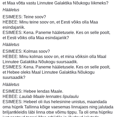
et Maa võtta vastu Linnutee Galaktika Nõukogu liikmeks?
Hääletus
ESIMEES: Teine soov?
HEBEE: Minu teine soov on, et Eesti võiks olla Maa
esindajariik.
ESIMEES: Kena. Paneme hääletusele. Kes on selle poolt,
et Eesti võiks olla Maa esindajariik?
Hääletus
ESIMEES: Kolmas soov?
HEBEE: Minu kolmas soov on, et mina võiksin olla Maal
Linnutee Galaktika Nõukogu suursaadik.
ESIMEES: Kena. Paneme hääletusele. Kes on selle poolt,
et Hebee oleks Maal Linnutee Galaktika Nõukogu
suursaadik?
Hääletus
ESIMEES: Hebee lendas Maale.
HEBEE:
Laulab Maale lennates lipulaulu
ESIMEES: Hebeel oli ilus helesinine unistus, maandada
oma hüprik Tallinna kõige vaesemas linnajaos ning jalutada
briljantkleidis läbi linna otse võimu tippu. Ta oli oma hüpriku