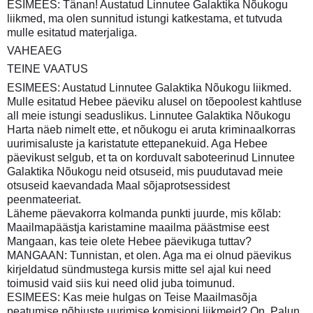
ESIMEES: Tänan! Austatud Linnutee Galaktika Nõukogu
liikmed, ma olen sunnitud istungi katkestama, et tutvuda
mulle esitatud materjaliga.
VAHEAEG
TEINE VAATUS
ESIMEES: Austatud Linnutee Galaktika Nõukogu liikmed.
Mulle esitatud Hebee päeviku alusel on tõepoolest kahtluse
all meie istungi seaduslikus. Linnutee Galaktika Nõukogu
Harta näeb nimelt ette, et nõukogu ei aruta kriminaalkorras
uurimisaluste ja karistatute ettepanekuid. Aga Hebee
päevikust selgub, et ta on korduvalt saboteerinud Linnutee
Galaktika Nõukogu neid otsuseid, mis puudutavad meie
otsuseid kaevandada Maal sõjaprotsessidest
peenmateeriat.
Läheme päevakorra kolmanda punkti juurde, mis kõlab:
Maailmapäästja karistamine maailma päästmise eest
Mangaan, kas teie olete Hebee päevikuga tuttav?
MANGAAN: Tunnistan, et olen. Aga ma ei olnud päevikus
kirjeldatud sündmustega kursis mitte sel ajal kui need
toimusid vaid siis kui need olid juba toimunud.
ESIMEES: Kas meie hulgas on Teise Maailmasõja
peatumise põhjuste uurimise komisjoni liikmeid? On. Palun