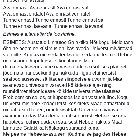
Ava ennast! Ava ennast! Ava ennast sa!
Ava ennast endale! Ava ennast vennale!
Tunne ennast! Tunne ennast! Tunne ennast sa!
Tunne ennast laevana! Tunne ennast taevana!
Esimeste alternatiivide loosimine.
ESIMEES: Austatud Linnutee Galaktika Nõukogu. Meie täna
õhtune peamine küsimus on  kas avada Universumiväravad
või mitte. Kuidas me seda teeksime, seda me teame. Hebee
on esitanud hüpoteesi, et kui planeet Maa
dematerialiseerida ühe nanosekundi jooksul, siis planeet
jõudmata nanosekundiga hukkuda liigub eluinertsist
sealpoolsusesse, säilitades siinpoolse eluvormi ja Maal
avanevad universumiväravad kõikidesse aja- ning
ruumidimensioonidesse kõikide universumite ulatuses.
Probleem on selles, et hüpotees ise on vastuoluline. Kogu
universumis pole kedagi teist, kes oleks Maad armastanud
nii palju kui Hebee, ometi sisaldab Universumiväravate
avamine endas Maa dematerialiseerimist. Hebee ise oma
hüpoteesi põhjendada ei saa, sest Hebee hukkus Maal
Linnutee Galaktika Nõukogu suursaadikuna.
Me peame Hebee avastuseni jõudma ise järgides Hebee