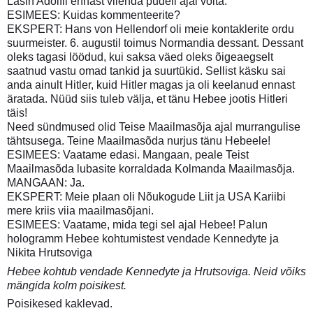
Lasin Adolfil ennast viienda pudeli ajal võita.
ESIMEES: Kuidas kommenteerite?
EKSPERT: Hans von Hellendorf oli meie kontaklerite ordu
suurmeister. 6. augustil toimus Normandia dessant. Dessant
oleks tagasi löödud, kui saksa väed oleks õigeaegselt
saatnud vastu omad tankid ja suurtükid. Sellist käsku sai
anda ainult Hitler, kuid Hitler magas ja oli keelanud ennast
äratada. Nüüd siis tuleb välja, et tänu Hebee jootis Hitleri
täis!
Need sündmused olid Teise Maailmasõja ajal murrangulise
tähtsusega. Teine Maailmasõda nurjus tänu Hebeele!
ESIMEES: Vaatame edasi. Mangaan, peale Teist
Maailmasõda lubasite korraldada Kolmanda Maailmasõja.
MANGAAN: Ja.
EKSPERT: Meie plaan oli Nõukogude Liit ja USA Kariibi
mere kriis viia maailmasõjani.
ESIMEES: Vaatame, mida tegi sel ajal Hebee! Palun
hologramm Hebee kohtumistest vendade Kennedyte ja
Nikita Hrutsoviga
Hebee kohtub vendade Kennedyte ja Hrutsoviga. Neid võiks
mängida kolm poisikest.
Poisikesed kaklevad.