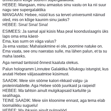
HEBEE: Mangaan, minu armastus sinu vastu on ka nii suur
nagu see supergalaktika
MANGAAN: Hebee, nüüd kus sa tervet universumit näinud
oled, mis on kõige kaunim sinu jaoks?
HEBEE: Sina! Sina! Sina!
ESIMEES: Ja samal ajal küsis Maa peal koonduslaagris üks
laps oma ema käest-
Ema, kas surm on väga valus?
Ja ema vastas: Mahalaskmine ei ole, poomine natuke on.
Ema vaata, see onu naeratas sulle, ma lähen palun, et ta su
maha laseks.
Aga nemad tantsisid õnnest kaaluta olekus.
Palun hologramm Linnutee Galaktika Nõukogu istungist, kus
arutati Hebee väljasaatmise küsimust.
SAADIK: Meie siin sööme kalori-rikkaid valgu- ja
proteiinitablette. Aga Hebee sööb juurikaid ja raipeid!
HEBEE: Ma tahtsin ainult mulgikapsaid kartulite ja
sealihaga.
TEINE SAADIK: Meie siin kloonime ennast, aga tema elab
loomalikku suguelu!
HEBEE: Ma ihkasin ainult pulmaööd.