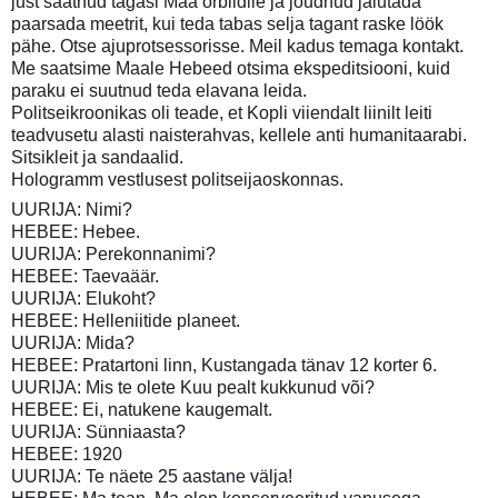
just saatnud tagasi Maa orbiidile ja jõudnud jalutada
paarsada meetrit, kui teda tabas selja tagant raske löök
pähe. Otse ajuprotsessorisse. Meil kadus temaga kontakt.
Me saatsime Maale Hebeed otsima ekspeditsiooni, kuid
paraku ei suutnud teda elavana leida.
Politseikroonikas oli teade, et Kopli viiendalt liinilt leiti
teadvusetu alasti naisterahvas, kellele anti humanitaarabi.
Sitsikleit ja sandaalid.
Hologramm vestlusest politseijaoskonnas.
UURIJA: Nimi?
HEBEE: Hebee.
UURIJA: Perekonnanimi?
HEBEE: Taevaäär.
UURIJA: Elukoht?
HEBEE: Helleniitide planeet.
UURIJA: Mida?
HEBEE: Pratartoni linn, Kustangada tänav 12 korter 6.
UURIJA: Mis te olete Kuu pealt kukkunud või?
HEBEE: Ei, natukene kaugemalt.
UURIJA: Sünniaasta?
HEBEE: 1920
UURIJA: Te näete 25 aastane välja!