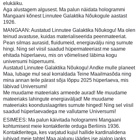
elukäiku.
Aga alustagem algusest. Ma palun näidata hologrammi
Mangaani kõnest Linnutee Galaktika Nõukogule aastast
1926.
MANGAAN: Austatud Linnutee Galaktika Nõukogu! Ma olen
teinud avastuse, kuidas materialiseerida peenmateeriat.
Pean silmas aurasid, fluidumeid, energiavälju ning surnute
hingi. Ning sel viisil saadud hüpermateeriast me saame
ehitada hüperlaevu, mis on võimelised läbima kogu
universumi hüperruumi.
Austatud Linnutee Galaktika Nõukogu! Andke mulle planeet
Maa, lubage mul seal korraldada Teine Maailmasõda ning
mina annan teile pärast sõja lõppu 2025 hüperlaeva, mis
läbivad Universumi!
Me muudame mateeriaks armeede aurad! Me muudame
mateeriaks lahingute energiaväljad! Me muudame
mateeriaks koonduslaagrites surnute hinged! Ning sel viisil
saadud hüperlaevadega me vallutame Universumi!
ESIMEES: Ma palun käivitada hologrammi Mangaani
kohtumisest meie kontaktlerite orduga Berliinis 1936.
Kontaktleritega, kes varjatud kujul hallide kardinalidena
juhivad meie tahtel Maa ajalugu jäädes ise ajaloo jaoks