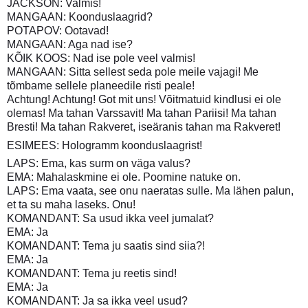
JACKSON: Valmis!
MANGAAN: Koonduslaagrid?
POTAPOV: Ootavad!
MANGAAN: Aga nad ise?
KÕIK KOOS: Nad ise pole veel valmis!
MANGAAN: Sitta sellest seda pole meile vajagi! Me
tõmbame sellele planeedile risti peale!
Achtung! Achtung! Got mit uns! Võitmatuid kindlusi ei ole
olemas! Ma tahan Varssavit! Ma tahan Pariisi! Ma tahan
Bresti! Ma tahan Rakveret, iseäranis tahan ma Rakveret!
ESIMEES: Hologramm koonduslaagrist!
LAPS: Ema, kas surm on väga valus?
EMA: Mahalaskmine ei ole. Poomine natuke on.
LAPS: Ema vaata, see onu naeratas sulle. Ma lähen palun,
et ta su maha laseks. Onu!
KOMANDANT: Sa usud ikka veel jumalat?
EMA: Ja
KOMANDANT: Tema ju saatis sind siia?!
EMA: Ja
KOMANDANT: Tema ju reetis sind!
EMA: Ja
KOMANDANT: Ja sa ikka veel usud?