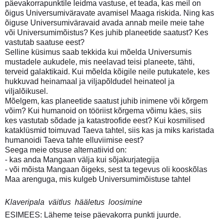
päevakorrapunktile leidma vastuse, et teada, kas meil on
õigus Universumiväravate avamisel Maaga riskida. Ning kas
õiguse Universumiväravaid avada annab meile meie tahe
või Universumimõistus? Kes juhib planeetide saatust? Kes
vastutab saatuse eest?
Selline küsimus saab tekkida kui mõelda Universumis
mustadele aukudele, mis neelavad teisi planeete, tähti,
terveid galaktikaid. Kui mõelda kõigile neile putukatele, kes
hukkuvad heinamaal ja viljapõldudel heinateol ja
viljalõikusel.
Mõelgem, kas planeetide saatust juhib inimene või kõrgem
võim? Kui humanoid on tööriist kõrgema võimu käes, siis
kes vastutab sõdade ja katastroofide eest? Kui kosmilised
kataklüsmid toimuvad Taeva tahtel, siis kas ja miks karistada
humanoidi Taeva tahte elluviimise eest?
Seega meie otsuse alternatiivid on:
- kas anda Mangaan välja kui sõjakurjategija
- või mõista Mangaan õigeks, sest ta tegevus oli kooskõlas
Maa arenguga, mis kulgeb Universumimõistuse tahtel
Klaveripala  väitlus  hääletus  loosimine
ESIMEES: Läheme teise päevakorra punkti juurde.