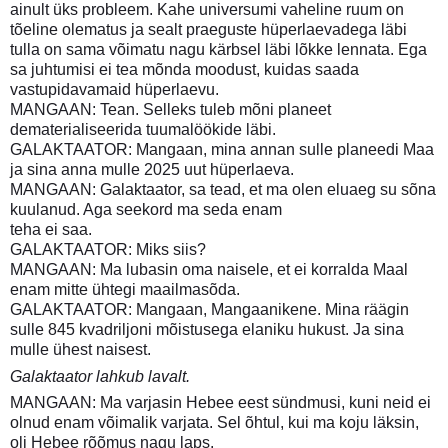
ainult üks probleem. Kahe universumi vaheline ruum on
tõeline olematus ja sealt praeguste hüperlaevadega läbi
tulla on sama võimatu nagu kärbsel läbi lõkke lennata. Ega
sa juhtumisi ei tea mõnda moodust, kuidas saada
vastupidavamaid hüperlaevu.
MANGAAN: Tean. Selleks tuleb mõni planeet
dematerialiseerida tuumalöökide läbi.
GALAKTAATOR: Mangaan, mina annan sulle planeedi Maa
ja sina anna mulle 2025 uut hüperlaeva.
MANGAAN: Galaktaator, sa tead, et ma olen eluaeg su sõna
kuulanud. Aga seekord ma seda enam
teha ei saa.
GALAKTAATOR: Miks siis?
MANGAAN: Ma lubasin oma naisele, et ei korralda Maal
enam mitte ühtegi maailmasõda.
GALAKTAATOR: Mangaan, Mangaanikene. Mina räägin
sulle 845 kvadriljoni mõistusega elaniku hukust. Ja sina
mulle ühest naisest.
Galaktaator lahkub lavalt.
MANGAAN: Ma varjasin Hebee eest sündmusi, kuni neid ei
olnud enam võimalik varjata. Sel õhtul, kui ma koju läksin,
oli Hebee rõõmus nagu laps.