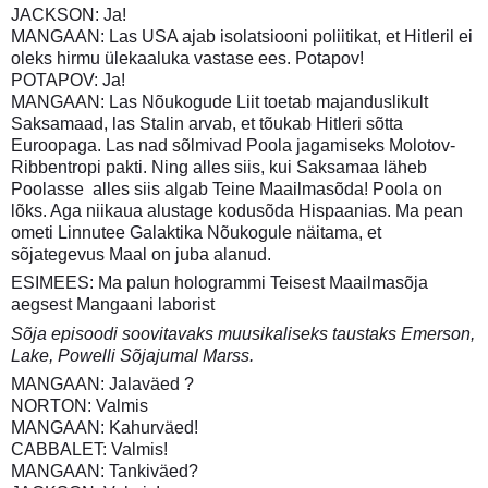
JACKSON: Ja!
MANGAAN: Las USA ajab isolatsiooni poliitikat, et Hitleril ei
oleks hirmu ülekaaluka vastase ees. Potapov!
POTAPOV: Ja!
MANGAAN: Las Nõukogude Liit toetab majanduslikult
Saksamaad, las Stalin arvab, et tõukab Hitleri sõtta
Euroopaga. Las nad sõlmivad Poola jagamiseks Molotov-
Ribbentropi pakti. Ning alles siis, kui Saksamaa läheb
Poolasse  alles siis algab Teine Maailmasõda! Poola on
lõks. Aga niikaua alustage kodusõda Hispaanias. Ma pean
ometi Linnutee Galaktika Nõukogule näitama, et
sõjategevus Maal on juba alanud.
ESIMEES: Ma palun hologrammi Teisest Maailmasõja
aegsest Mangaani laborist
Sõja episoodi soovitavaks muusikaliseks taustaks Emerson,
Lake, Powelli Sõjajumal Marss.
MANGAAN: Jalaväed ?
NORTON: Valmis
MANGAAN: Kahurväed!
CABBALET: Valmis!
MANGAAN: Tankiväed?