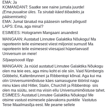
EMA: Ja
KOMANDANT: Saatke see naine jumala juurde!
(Ema puuakse üles. Ta sirutab käed tiibadeks ja
pääsemiseks)
EMA: Jumal tänatud ma pääsesin sellest põrgust!
LAPS: Ema, aga mina!?
ESIMEES: Hologramm Mangaani aruandest
MANGAAN: Austatud Linnutee Galaktika Nõukogu! Ma
raporteerin teile esimesest viiest miljonist surnust! Ma
raporteerin teile esimesest viiesajast hüperlaevast!
Universum on meie!
Sõjaepisoodi lõpp
MANGAAN: Ja nüüd austatud Linnutee Galaktika Nõukogu
olen ma teie ees, aga minu koht ei ole siin. Vaid Nürnbergis
Göbbelsi, Kaltenbrunneri ja Ribbentopi kõrval. Aga kui ma
olin Universumimõistuse käes samasugune tööriist nagu
minu käes olid Hitler, Stalin, Churchill ja Ribbentrop  siis
olen ma süütu, sest ma viisin ellu Universumimõistuse tahet.
ESIMEES: Austatud Linnutee Galaktika Nõukogu! Me
otsime vastust esimesele päevakorra punktile  Vastutus
Teise Maailmasõja eest. Me peame sellele