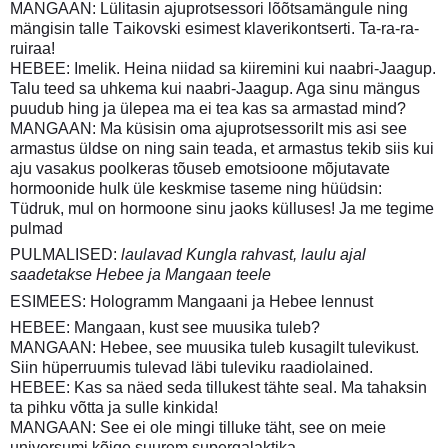
MANGAAN: Lülitasin ajuprotsessori lõõtsamängule ning
mängisin talle Taikovski esimest klaverikontserti. Ta-ra-ra-
ruiraa!
HEBEE: Imelik. Heina niidad sa kiiremini kui naabri-Jaagup.
Talu teed sa uhkema kui naabri-Jaagup. Aga sinu mängus
puudub hing ja ülepea ma ei tea kas sa armastad mind?
MANGAAN: Ma küsisin oma ajuprotsessorilt mis asi see
armastus üldse on ning sain teada, et armastus tekib siis kui
aju vasakus poolkeras tõuseb emotsioone mõjutavate
hormoonide hulk üle keskmise taseme ning hüüdsin:
Tüdruk, mul on hormoone sinu jaoks külluses! Ja me tegime
pulmad
PULMALISED:
laulavad Kungla rahvast, laulu ajal
saadetakse Hebee ja Mangaan teele
ESIMEES: Hologramm Mangaani ja Hebee lennust
HEBEE: Mangaan, kust see muusika tuleb?
MANGAAN: Hebee, see muusika tuleb kusagilt tulevikust.
Siin hüperruumis tulevad läbi tuleviku raadiolained.
HEBEE: Kas sa näed seda tillukest tähte seal. Ma tahaksin
ta pihku võtta ja sulle kinkida!
MANGAAN: See ei ole mingi tilluke täht, see on meie
universumi kõige suurem supergalaktika.