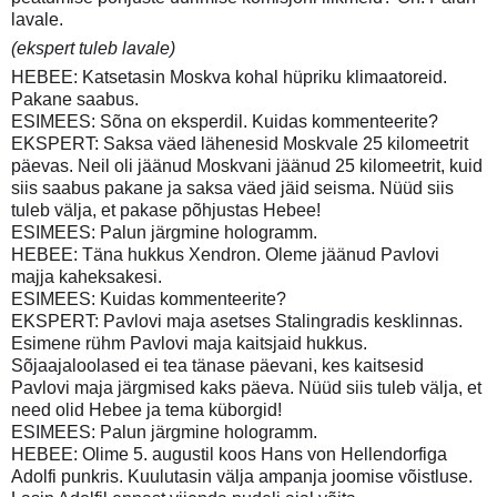
lavale.
(ekspert tuleb lavale)
HEBEE: Katsetasin Moskva kohal hüpriku klimaatoreid.
Pakane saabus.
ESIMEES: Sõna on eksperdil. Kuidas kommenteerite?
EKSPERT: Saksa väed lähenesid Moskvale 25 kilomeetrit
päevas. Neil oli jäänud Moskvani jäänud 25 kilomeetrit, kuid
siis saabus pakane ja saksa väed jäid seisma. Nüüd siis
tuleb välja, et pakase põhjustas Hebee!
ESIMEES: Palun järgmine hologramm.
HEBEE: Täna hukkus Xendron. Oleme jäänud Pavlovi
majja kaheksakesi.
ESIMEES: Kuidas kommenteerite?
EKSPERT: Pavlovi maja asetses Stalingradis kesklinnas.
Esimene rühm Pavlovi maja kaitsjaid hukkus.
Sõjaajaloolased ei tea tänase päevani, kes kaitsesid
Pavlovi maja järgmised kaks päeva. Nüüd siis tuleb välja, et
need olid Hebee ja tema küborgid!
ESIMEES: Palun järgmine hologramm.
HEBEE: Olime 5. augustil koos Hans von Hellendorfiga
Adolfi punkris. Kuulutasin välja ampanja joomise võistluse.