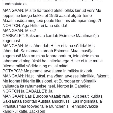
tundmatuteks.
MANGAAN: Mis te härrased olete lolliks läinud või? Me
leppisime teiega kokku et 1936 aastal algab Teine
Maailmasõda ning teie peate Berliinis olümpiamänge?!
NORTON: Aga Hitler ei taha sõdida!
MANGAAN: Miks?
CABBALET: Saksamaa kardab Esimese Maailmasõja
kogemust
MANGAAN: Mis tähendab Hitler ei taha sõdida! Mis
tähendab Saksamaa kardab Esimese Maailmasõja
kogemust! Maa on minu laboratoorium, teie olete minu
laborandid ning ükski hall hiireke ega Hitler ei tule mulle
ütlema millal sõdida ning millal mitte!
POTAPOV: Me peame arvestama inimlikku faktorit.
MANGAAN: Hästi, hästi, ma võtan arvesse inimlikku faktorit.
Me loome Hitlerile illusiooni, et Euroopat on võimalik
vallutada ka rahumeelsel teel. Norton ja Caballet!
NORTON ja CABALLET: Ja!
MANGAAN: Las Euroopa vaatab rahulikult pealt, kuidas
Saksamaa sooritab Austria anschlussi. Las Inglismaa ja
Prantsusmaa toovad talle Münchenis Tehhoslovakkia
kandikul kätte. Jackson!