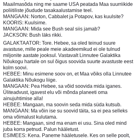
Maailmasõda ning me saame USA peatada Maa suurriikide
poliitiliste jõudude tasakaalustamise teel.
MANGAAN: Norton, Cabbalet ja Potapov, kas kuulsite?
KOORIS: Kuulsime.
MANGAAN: Mida see Bush seal siis jamab?
JACKSON: Bush läks rikki.
GALAKTAATOR: Tore. Hebee, sa oled teinud suure
avastuse, mille peale meie akadeemikud ei ole tulnud
miljonite aastate jooksul. Vastavalt Linnutee Galaktika
Nõukogu hartale on sul õigus soovida suurte avastuste eest
kolm soovi.
HEBEE: Minu esimene soov on, et Maa võiks olla Linnutee
Galaktika Nõukogu liige.
MANGAAN: Pea Hebee, sa võid soovida mida iganes.
Üliteadvust, igavest elu või mõnda planeeti oma
ainujuhtimise alla!
HEBEE: Mangaan, ma soovin seda mida süda kutsub.
MANGAAN: Ma võin ise su soovid täita, sa ei pea selleks
oma võimalust kulutama.
HEBEE: Mangaan, sind ma enam ei usu. Sina oled mind
juba korra petnud. Palun hääletust.
ESIMEES: Kena. Paneme hääletusele. Kes on selle poolt,