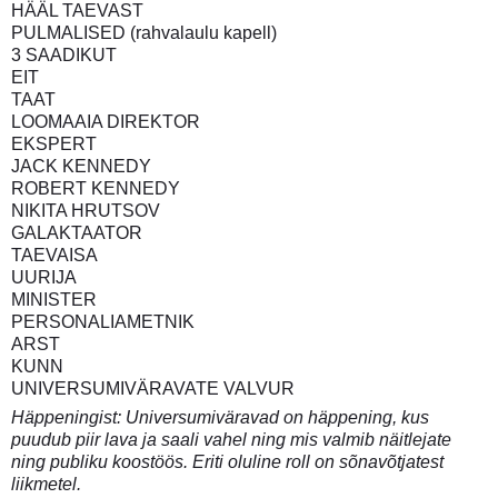
HÄÄL TAEVAST
PULMALISED (rahvalaulu kapell)
3 SAADIKUT
EIT
TAAT
LOOMAAIA DIREKTOR
EKSPERT
JACK KENNEDY
ROBERT KENNEDY
NIKITA HRUTSOV
GALAKTAATOR
TAEVAISA
UURIJA
MINISTER
PERSONALIAMETNIK
ARST
KUNN
UNIVERSUMIVÄRAVATE VALVUR
Häppeningist: Universumiväravad on häppening, kus
puudub piir lava ja saali vahel ning mis valmib näitlejate
ning publiku koostöös. Eriti oluline roll on sõnavõtjatest
liikmetel.