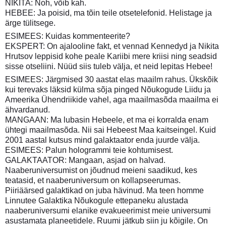
NIKITA: Noh, võib kah.
HEBEE: Ja poisid, ma tõin teile otsetelefonid. Helistage ja
ärge tülitsege.
ESIMEES: Kuidas kommenteerite?
EKSPERT: On ajalooline fakt, et vennad Kennedyd ja Nikita
Hrutsov leppisid kohe peale Kariibi mere kriisi ning seadsid
sisse otseliini. Nüüd siis tuleb välja, et neid lepitas Hebee!
ESIMEES: Järgmised 30 aastat elas maailm rahus. Ükskõik
kui terevaks läksid külma sõja pinged Nõukogude Liidu ja
Ameerika Ühendriikide vahel, aga maailmasõda maailma ei
ähvardanud.
MANGAAN: Ma lubasin Hebeele, et ma ei korralda enam
ühtegi maailmasõda. Nii sai Hebeest Maa kaitseingel. Kuid
2001 aastal kutsus mind galaktaator enda juurde välja.
ESIMEES: Palun hologrammi teie kohtumisest.
GALAKTAATOR: Mangaan, asjad on halvad.
Naaberuniversumist on jõudnud meieni saadikud, kes
teatasid, et naaberuniversum on kollapseerumas.
Piiriäärsed galaktikad on juba hävinud. Ma teen homme
Linnutee Galaktika Nõukogule ettepaneku alustada
naaberuniversumi elanike evakueerimist meie universumi
asustamata planeetidele. Ruumi jätkub siin ju kõigile. On