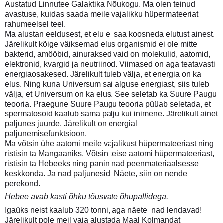
Austatud Linnutee Galaktika Nõukogu. Ma olen teinud
avastuse, kuidas saada meile vajalikku hüpermateeriat
rahumeelsel teel.
Ma alustan eeldusest, et elu ei saa koosneda elutust ainest.
Järelikult kõige väiksemad elus organismid ei ole mitte
bakterid, amööbid, ainuraksed vaid on molekulid, aatomid,
elektronid, kvargid ja neutriinod. Viimased on aga teatavasti
energiaosakesed. Järelikult tuleb välja, et energia on ka
elus. Ning kuna Universum sai alguse energiast, siis tuleb
välja, et Universum on ka elus. See seletab ka Suure Paugu
teooria. Praegune Suure Paugu teooria püüab seletada, et
spermatosoid kaalub sama palju kui inimene. Järelikult ainet
paljunes juurde. Järelikult on energial
paljunemisefunktsioon.
Ma võtsin ühe aatomi meile vajalikust hüpermateeriast ning
ristisin ta Mangaaniks. Võtsin teise aatomi hüpermateeriast,
ristisin ta Hebeeks ning panin nad peenmateriaalsesse
keskkonda. Ja nad paljunesid. Näete, siin on nende
perekond.
Hebee avab kasti õhku tõusvate õhupallidega.
Igaüks neist kaalub 320 tonni, aga näete  nad lendavad!
Järelikult pole meil vaja alustada Maal Kolmandat