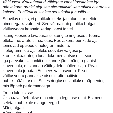
Väitlusest: Kokkulepitud väitlejate vahel loositakse iga
päevakorra punkti alguses alternatiivid, kes millist alternatiivi
kaitseb. Publikult küsitakse seisukohti juhuslikult.
Soovitav oleks, et publikule oleks jaotatud planeetide
nimedega kavalehed. See võimaldab publiku hulgast
väitlusvooru kaasata kedagi loosi tahtel.
Istung koosneb tavapäraste istungite ringlusest. Teema,
ettekanne, arutelu, hääletus. Päevakorra punktide ajal
toimuvad episoodid hologrammidena.
Hologrammide ajal oleks soovitav valguse ja
kroonikakaadritega luua dokumentaalsuse illusioon.
Iga päevakorra punkti ettekande järel mängib pianist
klaveripala, mis annab väitlejatele mõtlemisaja. Peale
klaveripala juhatab Esimees väitlusvooru. Peale
väitlusvooru pannakse otsuste alternatiivid
publikuhääletusele. Selles ringluses läbitakse häppening,
mis lõppeb performancega.
Trupp tuleb sisse.
Ükshaaval öeldakse oma nimi ja tegelase nimi. Esimees
seletab publikule mängureeglid.
Mäng algab.
Häppeningi avalaul