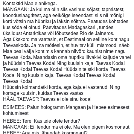
Kontaktid Maa elanikega.
MANGAAN: Ja kui ma olin siis väsinud sõjast, tapmistest,
koonduslaagritest, aga eelkõige iseendast, siis nii mõnigi
kord võtsin ma hüpriku ja läksin sõitma. Peatudes kohtades
kus sõda ei olnud. Päevitades Madagaskaril, tundes
üksildust Antarktikas või lõbutsedes Rio de Jaineros.
Aga ükskord ma vaatasin, et Eestimaal on selline koht nagu
Taevaskoda. Ja ma mõtlesin, et huvitav küll  mismoodi näeb
Maa peal välja koht mis kannab niivõrd kaunist nime nagu
Taevas Koda. Maandasin oma hüpriku liivakivi kaljude vahel
ja hüüdsin Taevas Koda! Ning kuulsin kaja  Taevas Koda!
Taevas Koda! Taevas Koda! Hüüdsin teistki korda  Taevas
Koda! Ning kuulsin kaja  Taevas Koda! Taevas Koda!
Taevas Koda!
Hüüdsin kolmandatki korda, aga kaja ei vastanud. Ning
korraga kuulsin, kuidas Taevas vastas:
HÄÄL TAEVAST: Taevas ei ole sinu koda!
ESIMEES: Palun hologramm Mangaan ja Hebee esimesest
kohtumisest.
HEBEE: Tere! Kas teie olete lendur?
MANGAAN: Ei, lendur ma ei ole. Ma olen pigem kosmonaut.
HEBEE: Aga mis tähendab kosmonaut?