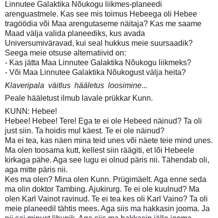
Linnutee Galaktika Nõukogu liikmes-planeedi
arenguastmele. Kas see mis toimus Hebeega oli Hebee
tragöödia või Maa arengutaseme näitaja? Kas me saame
Maad välja valida planeediks, kus avada
Universumiväravad, kui seal hukkus meie suursaadik?
Seega meie otsuse alternatiivid on:
- Kas jätta Maa Linnutee Galaktika Nõukogu liikmeks?
- Või Maa Linnutee Galaktika Nõukogust välja heita?
Klaveripala  väitlus  hääletus  loosimine...
Peale hääletust ilmub lavale prükkar Kunn.
KUNN: Hebee!
Hebee! Hebee! Tere! Ega te ei ole Hebeed näinud? Ta oli
just siin. Ta hoidis mul käest. Te ei ole näinud?
Ma ei tea, kas näen mina teid unes või näete teie mind unes.
Ma olen toosama kutt, kellest siin räägiti, et lõi Hebeele
kirkaga pähe. Aga see lugu ei olnud päris nii. Tähendab oli,
aga mitte päris nii.
Kes ma olen? Mina olen Kunn. Prügimäelt. Aga enne seda
ma olin doktor Tambing. Ajukirurg. Te ei ole kuulnud? Ma
olen Karl Vainot ravinud. Te ei tea kes oli Karl Vaino? Ta oli
meie planeedil tähtis mees. Aga siis ma hakkasin jooma. Ja