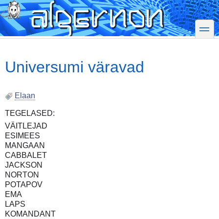
Skip
to
main
toggle
content
Universumi väravad
Elaan
TEGELASED:
VÄITLEJAD
ESIMEES
MANGAAN
CABBALET
JACKSON
NORTON
POTAPOV
EMA
LAPS
KOMANDANT