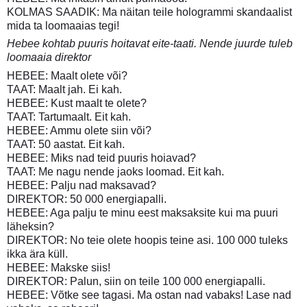
KOLMAS SAADIK: Ma näitan teile hologrammi skandaalist
mida ta loomaaias tegi!
Hebee kohtab puuris hoitavat eite-taati. Nende juurde tuleb
loomaaia direktor
HEBEE: Maalt olete või?
TAAT: Maalt jah. Ei kah.
HEBEE: Kust maalt te olete?
TAAT: Tartumaalt. Eit kah.
HEBEE: Ammu olete siin või?
TAAT: 50 aastat. Eit kah.
HEBEE: Miks nad teid puuris hoiavad?
TAAT: Me nagu nende jaoks loomad. Eit kah.
HEBEE: Palju nad maksavad?
DIREKTOR: 50 000 energiapalli.
HEBEE: Aga palju te minu eest maksaksite kui ma puuri
läheksin?
DIREKTOR: No teie olete hoopis teine asi. 100 000 tuleks
ikka ära küll.
HEBEE: Makske siis!
DIREKTOR: Palun, siin on teile 100 000 energiapalli.
HEBEE: Võtke see tagasi. Ma ostan nad vabaks! Lase nad