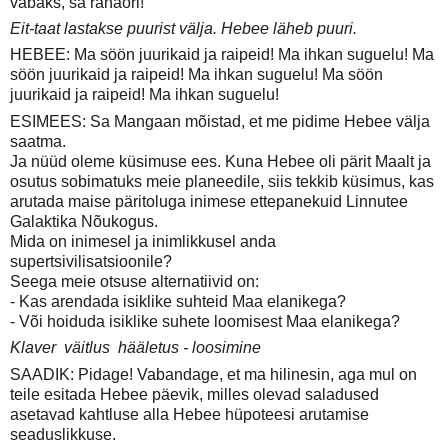
vabaks, sa rahaori!
Eit-taat lastakse puurist välja. Hebee läheb puuri.
HEBEE: Ma söön juurikaid ja raipeid! Ma ihkan suguelu! Ma
söön juurikaid ja raipeid! Ma ihkan suguelu! Ma söön
juurikaid ja raipeid! Ma ihkan suguelu!
ESIMEES: Sa Mangaan mõistad, et me pidime Hebee välja
saatma.
Ja nüüd oleme küsimuse ees. Kuna Hebee oli pärit Maalt ja
osutus sobimatuks meie planeedile, siis tekkib küsimus, kas
arutada maise päritoluga inimese ettepanekuid Linnutee
Galaktika Nõukogus.
Mida on inimesel ja inimlikkusel anda
supertsivilisatsioonile?
Seega meie otsuse alternatiivid on:
- Kas arendada isiklike suhteid Maa elanikega?
- Või hoiduda isiklike suhete loomisest Maa elanikega?
Klaver  väitlus  hääletus - loosimine
SAADIK: Pidage! Vabandage, et ma hilinesin, aga mul on
teile esitada Hebee päevik, milles olevad saladused
asetavad kahtluse alla Hebee hüpoteesi arutamise
seaduslikkuse.