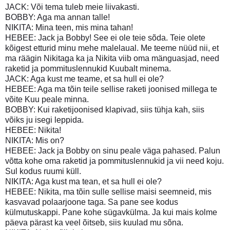
JACK: Või tema tuleb meie liivakasti.
BOBBY: Aga ma annan talle!
NIKITA: Mina teen, mis mina tahan!
HEBEE: Jack ja Bobby! See ei ole teie sõda. Teie olete
kõigest etturid minu mehe malelaual. Me teeme nüüd nii, et
ma räägin Nikitaga ka ja Nikita viib oma mänguasjad, need
raketid ja pommituslennukid Kuubalt minema.
JACK: Aga kust me teame, et sa hull ei ole?
HEBEE: Aga ma tõin teile sellise raketi joonised millega te
võite Kuu peale minna.
BOBBY: Kui raketijoonised klapivad, siis tühja kah, siis
võiks ju isegi leppida.
HEBEE: Nikita!
NIKITA: Mis on?
HEBEE: Jack ja Bobby on sinu peale väga pahased. Palun
võtta kohe oma raketid ja pommituslennukid ja vii need koju.
Sul kodus ruumi küll.
NIKITA: Aga kust ma tean, et sa hull ei ole?
HEBEE: Nikita, ma tõin sulle sellise maisi seemneid, mis
kasvavad polaarjoone taga. Sa pane see kodus
külmutuskappi. Pane kohe sügavkülma. Ja kui mais kolme
päeva pärast ka veel õitseb, siis kuulad mu sõna.