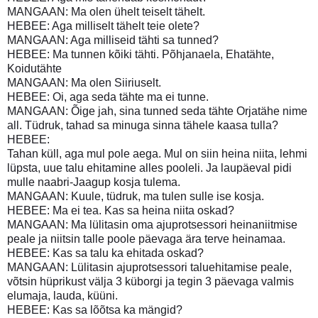
MANGAAN: Ma olen ühelt teiselt tähelt.
HEBEE: Aga milliselt tähelt teie olete?
MANGAAN: Aga milliseid tähti sa tunned?
HEBEE: Ma tunnen kõiki tähti. Põhjanaela, Ehatähte,
Koidutähte
MANGAAN: Ma olen Siiriuselt.
HEBEE: Oi, aga seda tähte ma ei tunne.
MANGAAN: Õige jah, sina tunned seda tähte Orjatähe nime
all. Tüdruk, tahad sa minuga sinna tähele kaasa tulla?
HEBEE:
Tahan küll, aga mul pole aega. Mul on siin heina niita, lehmi
lüpsta, uue talu ehitamine alles pooleli. Ja laupäeval pidi
mulle naabri-Jaagup kosja tulema.
MANGAAN: Kuule, tüdruk, ma tulen sulle ise kosja.
HEBEE: Ma ei tea. Kas sa heina niita oskad?
MANGAAN: Ma lülitasin oma ajuprotsessori heinaniitmise
peale ja niitsin talle poole päevaga ära terve heinamaa.
HEBEE: Kas sa talu ka ehitada oskad?
MANGAAN: Lülitasin ajuprotsessori taluehitamise peale,
võtsin hüprikust välja 3 küborgi ja tegin 3 päevaga valmis
elumaja, lauda, küüni.
HEBEE: Kas sa lõõtsa ka mängid?