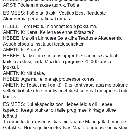
ARST: Tööle minnakse tüdruk. Tööle!
ESIMEES: Tööle ta läkski. Vestlus Eesti Teaduste
Akadeemia personaliosakonnas.
HEBEE: Tere! Ma tulin ennast tööle pakkuma.
AMETNIK: Kena. Kellena te enne töötasite?
HEBEE: Ma olin Linnutee Galaktika Teaduste Akadeemia
Astrobioloogia Instituudi teadusdirektor.
AMETNIK: So-oh?
HEBEE: Ja. Mul on siin ajus ajuprotsessor, mis sisaldab
kõiki avastusi, mida Maa teeb järgmise 20 000 aasta
jooksul.
AMETNIK: Näidake.
HEBEE: Aga mul ei ole ajuprotsessor korras.
AMETNIK: Teate, meil on küll üks koht vaba, aga me ootame
sellele kohale ühte rohelist mehikest ja temal on ajudes kõik
korras.
ESIMEES: Kui ekspeditsioon Hebee leidis oli Hebee
tapetud. Keegi prükkar oli talle prügimäel kirkaga pähe
löönud.
Ja nüüd tekkib küsimus  kas me saame Maad jätta Linnutee
Galaktika Nõukogu liikmeks. Kas Maa arengutase on vastav