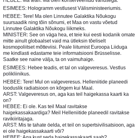
HEBEE: Ma tean. Ma olen konserveeritud vanusega.
ESIMEES: Hologramm vestlusest Välisministeeriumis.
HEBEE: Tere! Ma olen Linnutee Galaktika Nõukogu
suursaadik ning tõin sõnumi, et Maa on vastu võetud
Linnutee Galaktika Nõukogu liikmeks.
MINISTER: See on väga hea, et teie kui eesti kodanik omate
mitte ainult globaalset vaid ma ütleksin tõeliselt
kosmopoliitset mõtteviisi. Peale liitumist Euroopa Liiduga
me kindlasti edastame teie informatsiooni Brüsselisse.
Saatke see naine välja, ta on vaimuhaige.
ESIMEES: Hebee teadis, et tal on valgeveresus. Vestlus
polikliinikus.
HEBEE: Tere! Mul on valgeveresus. Helleniitide planeedi
looduslik radiatsioon on kõrgem kui Maal.
ARST: Valgeveresus on, aga kas teil haigekassa kaarti ka
on?
HEBEE: Ei ole. Kas teil Maal ravitakse
haigekassakaardiga? Meil Helleniitide planeedil ravitakse
ravikiiritajaga.
ARST: Mis te tahate öelda, et teil on supertsivilisatsioon, aga
ei ole haigekassakaarti või?
HEBEE: Aga kust seda haigekassakaarti saab?