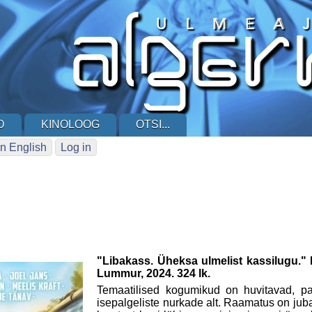
D
KINOLOOG
OTSI...
n English
Log in
"Libakass. Üheksa ulmelist kassilugu."
Lummur, 2024. 324 lk.
Temaatilised kogumikud on huvitavad, pa
isepalgeliste nurkade alt. Raamatus on jub