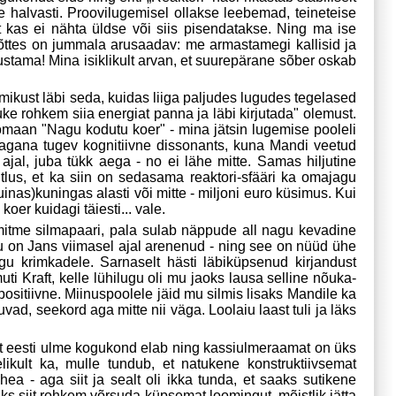
e halvasti. Proovilugemisel ollakse leebemad, teineteise
lt kas ei nähta üldse või siis pisendatakse. Ning ma ise
us mõttes on jummala arusaadav: me armastamegi kallisid ja
ustama! Mina isiklikult arvan, et suurepärane sõber oskab
mikust läbi seda, kuidas liiga paljudes lugudes tegelased
tuke rohkem siia energiat panna ja läbi kirjutada" olemust.
omaan "Nagu kodutu koer" - mina jätsin lugemise pooleli
pagana tugev kognitiivne dissonants, kuna Mandi veetud
 ajal, juba tükk aega - no ei lähe mitte. Samas hiljutine
htlus, et ka siin on sedasama reaktori-sfääri ka omajagu
inas)kuningas alasti või mitte - miljoni euro küsimus. Kui
koer kuidagi täiesti... vale.
mitme silmapaari, pala sulab näppude all nagu kevadine
ju on Jans viimasel ajal arenenud - ning see on nüüd ühe
gu krimkadele. Sarnaselt hästi läbiküpsenud kirjandust
 Kraft, kelle lühilugu oli mu jaoks lausa selline nõuka-
sitiivne. Miinuspoolele jäid mu silmis lisaks Mandile ka
d, seekord aga mitte nii väga. Loolaiu laast tuli ja läks
et eesti ulme kogukond elab ning kassiulmeraamat on üks
ikult ka, mulle tundub, et natukene konstruktiivsemat
hea - aga siit ja sealt oli ikka tunda, et saaks sutikene
ks siit rohkem võrsuda küpsemat loomingut, mõistlik jätta