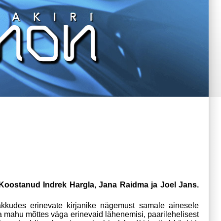
 Koostanud Indrek Hargla, Jana Raidma ja Joel Jans.
kkudes erinevate kirjanike nägemust samale ainesele
a mahu mõttes väga erinevaid lähenemisi, paarilehelisest