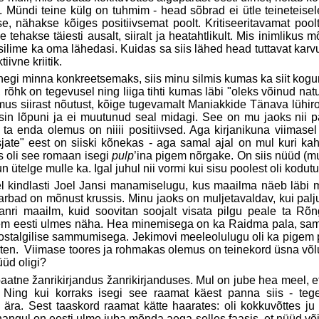
i.
Mündi teine külg on tuhmim - head sõbrad ei ütle teineteisel
se, nähakse kõiges positiivsemat poolt. Kritiseeritavamat poo
e tehakse täiesti ausalt, siiralt ja heatahtlikult. Mis inimlik
ilime ka oma lähedasi. Kuidas sa siis lähed head tuttavat karv
iivne kriitik.
negi minna konkreetsemaks, siis minu silmis kumas ka siit kogu
d, rõhk on tegevusel ning liiga tihti kumas läbi "oleks võinud na
mus siirast nõutust, kõige tugevamalt Maniakkide Tänava lühir
isin lõpuni ja ei muutunud seal midagi. See on mu jaoks nii 
 ta enda olemus on niiii positiivsed. Aga kirjanikuna viimasel
sjate" eest on siiski kõnekas - aga samal ajal on mul kuri ka
 oli see romaan isegi
pulp
’ina pigem nõrgake. On siis nüüd (mu
n ütelge mulle ka. Igal juhul nii vormi kui sisu poolest oli kodutu 
l kindlasti Joel Jansi manamiselugu, kus maailma näeb läbi 
arbad on mõnust krussis. Minu jaoks on muljetavaldav, kui pal
anri maailm, kuid soovitan soojalt visata pilgu peale ta Rõn
em eesti ulmes näha.
Hea minemisega on ka Raidma pala, samuti
ostalgilise sammumisega. Jekimovi meeleolulugu oli ka pigem po
ten.
Viimase toores ja rohmakas olemus on teinekord üsna võluva
üüd oligi?
aatne žanrikirjandus žanrikirjanduses. Mul on jube hea meel, 
 Ning kui korraks isegi see raamat käest panna siis - tegel
s ära. Sest taaskord raamat kätte haarates: oli kokkuvõttes ju 
angul on eesti ulme juba mõnda aega selles faasis, et nüüd või