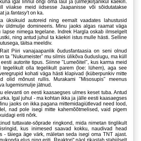
una igal linnul ongi oma laul ja (ulme)kirjanikul käekiri.
t, küll viiakse meid iidsesse Jaapanisse või sõidutatakse
at ja
fantasy
't on ka.
a üksikuid autoreid ning eemalt vaadates lahustusid
iv üldmulje domineeris.
Minu jaoks algas raamat väga
 lapse nimega tegelane. Indrek Hargla oskab ilmselgelt
ustki, ning antud juhul ta käekiri istus mulle hästi. Selline
utusega, täitsa meeldiv.
Rait Piiri vanajaapanlik õudusfantaasia on seni olnud
on ta "Nukumeister" mu silmis ülikõva õuduslugu, ma küll
eesti autorite tipus. Siinne "Lumeõitel", kus karma meid
tegelikult olla tegelikult parem (loe: lühem), aga see
 veregrupid kohati väga hästi klapivad (küberpunkiv mitte
ad olid mõnust rullis. Murakami "Misosupis" meenus
a lugemismulje jätnud.
u elevanti on eesti kaasaegses ulmes keset tuba. Antud
urka. Igal juhul - ma kohtan ikka ja jälle eesti kaasaegses
Minu jaoks on ikka pagana mittemidagiütlevad need lood,
del, nad pole isegi mitte kahemõõtmelised, vaid pigem
kuidagi eriti nõrk.
inud tuttavate-sõprade ringkond, mida nimetan tinglikult
tamisringid, kus inimesed saavad kokku, naudivad head
eks - täiega äge värk, mäletan seda isegi oma TNT ajast.
konda elus ning eriti „Reaktori“ näol rikastab stabiilselt