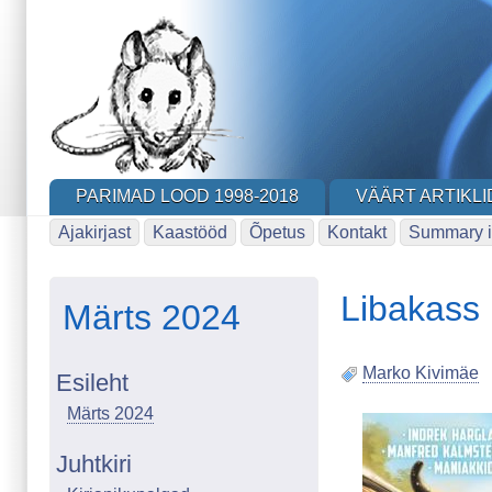
Skip
to
main
content
PARIMAD LOOD 1998-2018
VÄÄRT ARTIKLI
Ajakirjast
Kaastööd
Õpetus
Kontakt
Summary i
Libakass
Märts 2024
Marko Kivimäe
Esileht
Image
Märts 2024
Juhtkiri