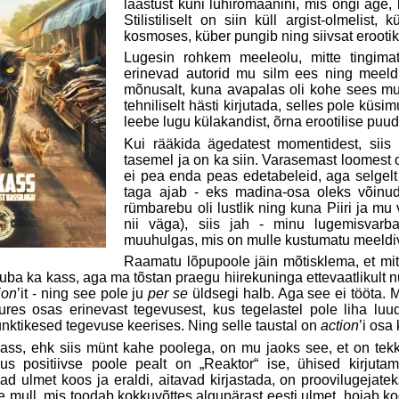
laastust kuni lühiromaanini, mis ongi äge, k
Stilistiliselt on siin küll argist-olmelis
kosmoses, küber pungib ning siivsat erootik
Lugesin rohkem meeleolu, mitte tingimat
erinevad autorid mu silm ees ning meeld
mõnusalt, kuna avapalas oli kohe sees mu
tehniliselt hästi kirjutada, selles pole küsim
leebe lugu külakandist, õrna erootilise puud
Kui rääkida ägedatest momentidest, siis 
tasemel ja on ka siin. Varasemast loomest 
ei pea enda peas edetabeleid, aga selgelt 
taga ajab - eks madina-osa oleks võinud 
rümbarebu oli lustlik ning kuna Piiri ja mu
nii väga), siis jah - minu lugemisvarb
muuhulgas, mis on mulle kustumatu meeldiv
Raamatu lõpupoole jäin mõtisklema, et mit
 tuba ka kass, aga ma tõstan praegu hiirekuninga ettevaatlikult n
ion
’it - ning see pole ju
per se
üldsegi halb. Aga see ei tööta. 
res osas erinevast tegevusest, kus tegelastel pole liha luu
ktikesed tegevuse keerises. Ning selle taustal on
action
’i osa 
kass, ehk siis münt kahe poolega, on mu jaoks see, et on tekk
. Kus positiivse poole pealt on „Reaktor“ ise, ühised kirju
vad ulmet koos ja eraldi, aitavad kirjastada, on proovilugejat
e mull, mis toodab kokkuvõttes algupärast eesti ulmet, hoiab kogu