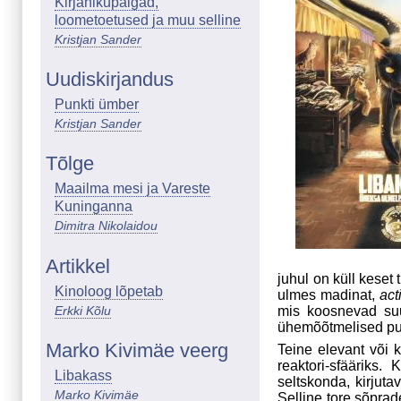
Kirjanikupalgad,
loometoetused ja muu selline
Kristjan Sander
Uudiskirjandus
Punkti ümber
Kristjan Sander
Tõlge
Maailma mesi ja Vareste
Kuninganna
Dimitra Nikolaidou
Artikkel
juhul on küll keset
Kinoloog lõpetab
ulmes madinat,
act
Erkki Kõlu
mis koosnevad suu
ühemõõtmelised pun
Marko Kivimäe veerg
Teine elevant või 
reaktori-sfääriks
Libakass
seltskonda, kirjuta
Marko Kivimäe
Selline tore sõprad