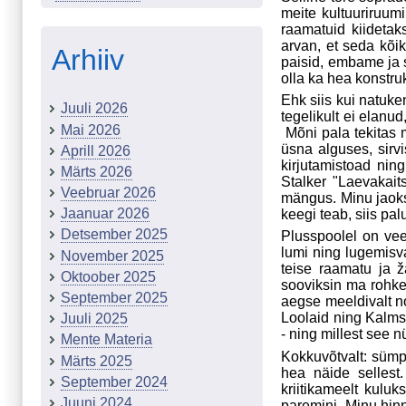
meite kultuuriruum
raamatuid kiidetak
arvan, et seda kõik
Arhiiv
paisid, embame ja s
olla ka hea konstrukt
Ehk siis kui natuke
Juuli 2026
tegelikult ei elanu
Mai 2026
Mõni pala tekitas 
üsna alguses, sirv
Aprill 2026
kirjutamistoad ning
Märts 2026
Stalker "Laevakait
Veebruar 2026
mängus. Minu jaoks
Jaanuar 2026
keegi teab, siis palu
Detsember 2025
Plusspoolel on vee
lumi ning lugemisv
November 2025
teise raamatu ja ž
Oktoober 2025
sooviksin ma rohk
September 2025
aegse meeldivalt n
Loolaid ning Kalms
Juuli 2025
- ning millest see n
Mente Materia
Kokkuvõtvalt: sümp
Märts 2025
hea näide sellest.
September 2024
kriitikameelt kuluk
Juuni 2024
paremini. Minu hinn