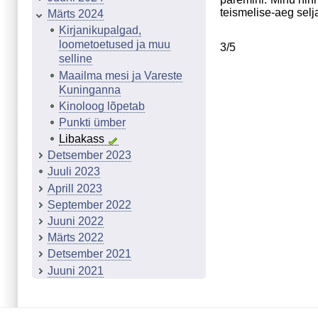
teismelise-aeg selj
Märts 2024
Kirjanikupalgad,
loometoetused ja muu
3/5
selline
Maailma mesi ja Vareste
Kuninganna
Kinoloog lõpetab
Punkti ümber
Libakass
Detsember 2023
Juuli 2023
Aprill 2023
September 2022
Juuni 2022
Märts 2022
Detsember 2021
Juuni 2021
Märts 2021
Detsember 2020