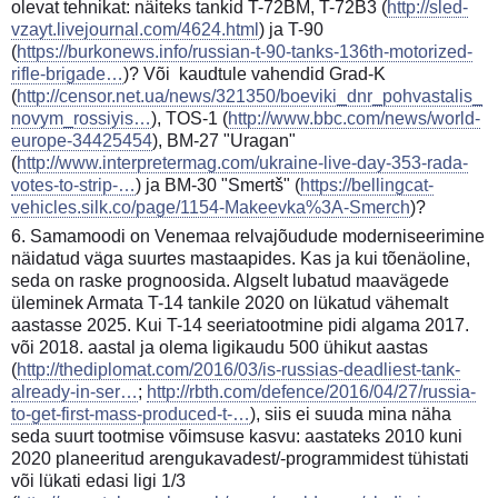
olevat tehnikat: näiteks tankid T-72BM, T-72B3 (
http://sled-
vzayt.livejournal.com/4624.html
) ja T-90
(
https://burkonews.info/russian-t-90-tanks-136th-motorized-
rifle-brigade…
)? Või kaudtule vahendid Grad-K
(
http://censor.net.ua/news/321350/boeviki_dnr_pohvastalis_
novym_rossiyis…
), TOS-1 (
http://www.bbc.com/news/world-
europe-34425454
), BM-27 "Uragan"
(
http://www.interpretermag.com/ukraine-live-day-353-rada-
votes-to-strip-…
) ja BM-30 "Smertš" (
https://bellingcat-
vehicles.silk.co/page/1154-Makeevka%3A-Smerch
)?
6. Samamoodi on Venemaa relvajõudude moderniseerimine
näidatud väga suurtes mastaapides. Kas ja kui tõenäoline,
seda on raske prognoosida. Algselt lubatud maavägede
üleminek Armata T-14 tankile 2020 on lükatud vähemalt
aastasse 2025. Kui T-14 seeriatootmine pidi algama 2017.
või 2018. aastal ja olema ligikaudu 500 ühikut aastas
(
http://thediplomat.com/2016/03/is-russias-deadliest-tank-
already-in-ser…
;
http://rbth.com/defence/2016/04/27/russia-
to-get-first-mass-produced-t-…
), siis ei suuda mina näha
seda suurt tootmise võimsuse kasvu: aastateks 2010 kuni
2020 planeeritud arengukavadest/-programmidest tühistati
või lükati edasi ligi 1/3