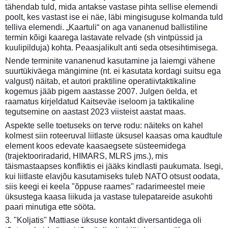
tähendab tuld, mida antakse vastase pihta sellise elemendi
poolt, kes vastast ise ei näe, läbi mingisuguse kolmanda tuld
telliva elemendi. „Kaartuli“ on aga vananenud ballistiline
termin kõigi kaarega lastavate relvade (sh vintpüssid ja
kuulipilduja) kohta. Peaasjalikult anti seda otsesihtimisega.
Nende terminite vananenud kasutamine ja laiemgi vähene
suurtükiväega mängimine (nt. ei kasutata kordagi suitsu ega
valgust) näitab, et autori praktiline operatiivtaktikaline
kogemus jääb pigem aastasse 2007. Julgen öelda, et
raamatus kirjeldatud Kaitseväe iseloom ja taktikaline
tegutsemine on aastast 2023 viisteist aastat maas.
Aspekte selle toetuseks on terve rodu: näiteks on kahel
kolmest siin roteeruval liitlaste üksusel kaasas oma kaudtule
element koos edevate kaasaegsete süsteemidega
(trajektooriradarid, HIMARS, MLRS jms.), mis
täismastaapses konfliktis ei jääks kindlasti paukumata. Isegi,
kui liitlaste elavjõu kasutamiseks tuleb NATO otsust oodata,
siis keegi ei keela "õppuse raames" radarimeestel meie
üksustega kaasa liikuda ja vastase tulepatareide asukohti
paari minutiga ette sööta.
3. "Koljatis" Mattiase üksuse kontakt diversantidega oli