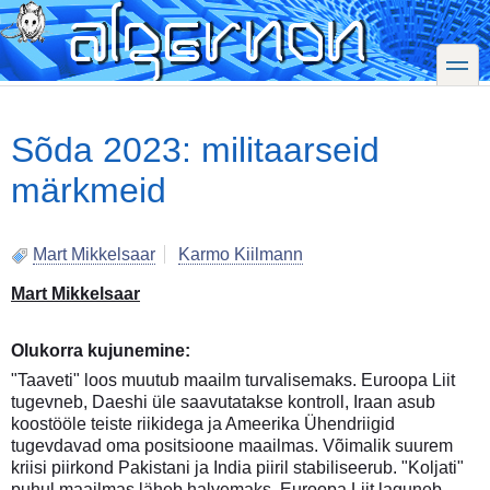
Skip
to
main
toggle
content
Sõda 2023: militaarseid
märkmeid
Mart Mikkelsaar
Karmo Kiilmann
Mart Mikkelsaar
Olukorra kujunemine:
"Taaveti" loos muutub maailm turvalisemaks. Euroopa Liit
tugevneb, Daeshi üle saavutatakse kontroll, Iraan asub
koostööle teiste riikidega ja Ameerika Ühendriigid
tugevdavad oma positsioone maailmas. Võimalik suurem
kriisi piirkond Pakistani ja India piiril stabiliseerub. "Koljati"
puhul maailmas läheb halvemaks. Euroopa Liit laguneb.