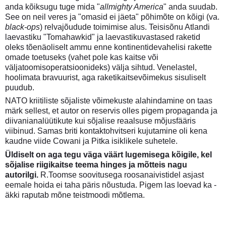
anda kõiksugu tuge mida "
allmighty America
" anda suudab.
See on neil veres ja "omasid ei jäeta" põhimõte on kõigi (va.
black-ops
) relvajõudude toimimise alus. Teisisõnu Atlandi
laevastiku "Tomahawkid" ja laevastikuvastased raketid
oleks tõenäoliselt ammu enne kontinentidevahelisi rakette
omade toetuseks (vahet pole kas kaitse või
väljatoomisoperatsioonideks) välja sihtud. Venelastel,
hoolimata bravuurist, aga raketikaitsevõimekus sisuliselt
puudub.
NATO kriitiliste sõjaliste võimekuste alahindamine on taas
märk sellest, et autor on reservis olles pigem propaganda ja
diivanianalüütikute kui sõjalise reaalsuse mõjusfääris
viibinud. Samas briti kontaktohvitseri kujutamine oli kena
kaudne viide Cowani ja Pitka isiklikele suhetele.
Üldiselt on aga tegu väga väärt lugemisega kõigile, kel
sõjalise riigikaitse teema hinges ja mõtteis nagu
autorilgi.
R.Toomse soovitusega roosanaivistidel asjast
eemale hoida ei taha päris nõustuda. Pigem las loevad ka -
äkki raputab mõne teistmoodi mõtlema.