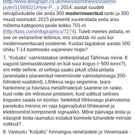
(
http://www.telegraph.co.uk/news/worldnews/vladimir-
putin/11586021/How-P…
). 2014. aastal suudeti
relvajõududele üle anda 300
moderniseeritud
tanki ja 300
muud soomukit; 2015 planeeriti suurendada seda arvu
mõlema kategooria peale kokku 701-ni
(
http://tass.com/infographics/7274
). Tuleb meeles pidada, et
see on eelarveline tellimus, mis sisaldab nii uusi kui
moderniseeritavaid süsteeme. Kuidas tagatakse aastas 500
ühiku T-14 tootmiseks vajaminev hüpe?
7. "Koljatis" valmistatakse ümberpiiratud Tallinnas miine. 8
vagunit lämmastikväetist on küll suur kogus (~500 tonni?),
ent mitte selline, et sellega saaks pikalt sõda pidada
(arvestades planeeritud meremiinide valmistamisega 200-
liitristest vaatidest). Lõhkeva segu segamine, taara
hankimine ja hävitava metallmaterjali saamine on raske,
kuid mitte üle mõistuse probleem, kuid sütikud sellises
koguses saada on küsitav. Isetehtud lõhkesegu plahvatama
panekuks miinina on vaja tugevajõulist lõhkeainet ja
elektroonilist komponenti signaaliks. Mõne päevaga leida ja
edaspidi toota raamatus esitatud kümnete tuhandete miinide
sütikud?
8. Vastuolu "Koljatis" hinnangus venelastele ja Venemaale -