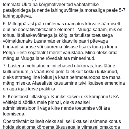
tõmmata Ukraina kõrgmotiveeritud vabatahtlike
pataljonidega ja nende lahinguvõime ja moraaliga peale 5-7
lahingupäeva.
6. Millegipärast jääb mõlemas raamatus kõrvale äärmiselt
oluline operatiivtaktikaline element - Muuga sadam, mis on
tohutu läbilaskevõimega ja kõigi taristuliste toetustega
võimaldamaks Lasnamäe enklaavile paari päevaga
brigaadisuuruse või suurema üksuse lisaks tuua ja kogu
Põhja-Eesti sõjateatrit merelt varustada. Mina oleks oma
mängus Muuga lahe rõvedalt ära mineerinud.
7. Lastega mehitatud miinitehased olukorras, kus lääne
kultuuriruum ja väärtused pole täielikult kokku kukkunud,
oleks strateegiline lollus ja kaart pehmoeuroopa toe maha
mängimiseks. Alaealiste kasutamine tsiviilkaitseelemendina
on aga igati terve praktika.
8. Koostööst liitlastega. Kuniks kasvõi üks kompanii USA
võitlejaid sõdiks meie pinnal, oleks sealsel
administratsioonil väga kiire nende toetamise või ära
toomisega.
Operatiivtaktikaliselt oleks sellisel üksusel esimene kohus
hoida sidet oma kõrgema üksusega ja viimasel omakorda