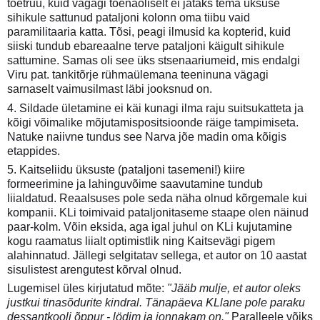
tõetruu, kuid vägagi tõenäoliselt ei jätaks tema üksuse
sihikule sattunud pataljoni kolonn oma tiibu vaid
paramilitaaria katta. Tõsi, peagi ilmusid ka kopterid, kuid
siiski tundub ebareaalne terve pataljoni käigult sihikule
sattumine. Samas oli see üks stsenaariumeid, mis endalgi
Viru pat. tankitõrje rühmaülemana teeninuna vägagi
sarnaselt vaimusilmast läbi jooksnud on.
4. Sildade ületamine ei käi kunagi ilma raju suitsukatteta ja
kõigi võimalike mõjutamispositsioonde räige tampimiseta.
Natuke naiivne tundus see Narva jõe madin oma kõigis
etappides.
5. Kaitseliidu üksuste (pataljoni tasemeni!) kiire
formeerimine ja lahinguvõime saavutamine tundub
liialdatud. Reaalsuses pole seda näha olnud kõrgemale kui
kompanii. KLi toimivaid pataljonitaseme staape olen näinud
paar-kolm. Võin eksida, aga igal juhul on KLi kujutamine
kogu raamatus liialt optimistlik ning Kaitsevägi pigem
alahinnatud. Jällegi selgitatav sellega, et autor on 10 aastat
sisulistest arengutest kõrval olnud.
Lugemisel üles kirjutatud mõte:
"Jääb mulje, et autor oleks
justkui tinasõdurite kindral. Tänapäeva KLlane pole paraku
dessantkooli õppur - lödim ja jonnakam on."
Paralleele võiks