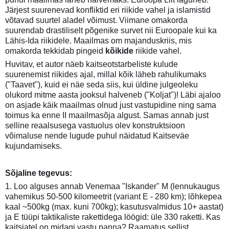
Järjest suurenevad konfliktid eri riikide vahel ja islamistid
võtavad suurtel aladel võimust. Viimane omakorda
suurendab drastiliselt põgenike survet nii Euroopale kui ka
Lähis-Ida riikidele. Maailmas om majanduskriis, mis
omakorda tekkidab pingeid
kõikide
riikide vahel.
Huvitav, et autor näeb kaitseotstarbeliste kulude
suurenemist riikides ajal, millal kõik läheb rahulikumaks
("Taavet"), kuid ei näe seda siis, kui üldine julgeoleku
olukord mitme aasta jooksul halveneb ("Koljat")! Läbi ajaloo
on asjade käik maailmas olnud just vastupidine ning sama
toimus ka enne II maailmasõja algust. Samas annab just
selline reaalsusega vastuolus olev konstruktsioon
võimaluse nende lugude puhul näidatud Kaitseväe
kujundamiseks.
Sõjaline tegevus:
1. Loo alguses annab Venemaa "Iskander" M (lennukaugus
vahemikus 50-500 kilomeetrit (variant E - 280 km); lõhkepea
kaal ~500kg (max. kuni 700kg); kasutusvalmidus 10+ aastat)
ja E tüüpi taktikaliste rakettidega löögid: üle 330 raketti. Kas
kaitsjatel on midagi vastu panna? Raamatus sellist