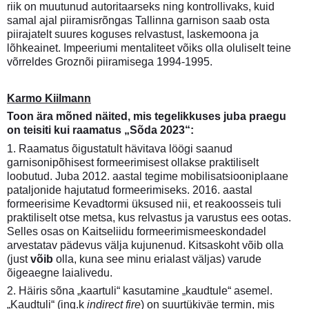
riik on muutunud autoritaarseks ning kontrollivaks, kuid
samal ajal piiramisrõngas Tallinna garnison saab osta
piirajatelt suures koguses relvastust, laskemoona ja
lõhkeainet. Impeeriumi mentaliteet võiks olla oluliselt teine
võrreldes Groznõi piiramisega 1994-1995.
Karmo Kiilmann
Toon ära mõned näited, mis tegelikkuses juba praegu
on teisiti kui raamatus „Sõda 2023“:
1. Raamatus õigustatult hävitava löögi saanud
garnisonipõhisest formeerimisest ollakse praktiliselt
loobutud. Juba 2012. aastal tegime mobilisatsiooniplaane
pataljonide hajutatud formeerimiseks. 2016. aastal
formeerisime Kevadtormi üksused nii, et reakoosseis tuli
praktiliselt otse metsa, kus relvastus ja varustus ees ootas.
Selles osas on Kaitseliidu formeerimismeeskondadel
arvestatav pädevus välja kujunenud. Kitsaskoht võib olla
(just
võib
olla, kuna see minu erialast väljas) varude
õigeaegne laialivedu.
2. Häiris sõna „kaartuli“ kasutamine „kaudtule“ asemel.
„Kaudtuli“ (ing.k
indirect fire
) on suurtükiväe termin, mis