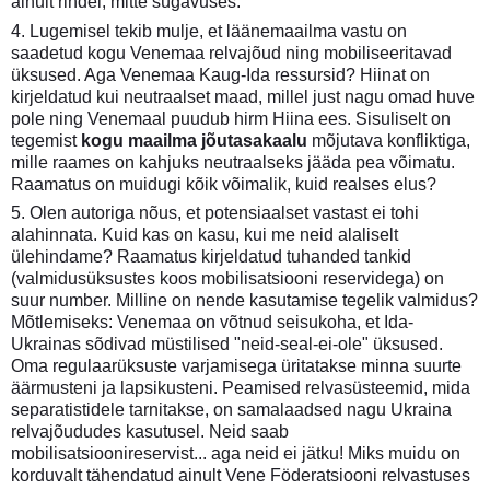
ainult rindel, mitte sügavuses.
4. Lugemisel tekib mulje, et läänemaailma vastu on
saadetud kogu Venemaa relvajõud ning mobiliseeritavad
üksused. Aga Venemaa Kaug-Ida ressursid? Hiinat on
kirjeldatud kui neutraalset maad, millel just nagu omad huve
pole ning Venemaal puudub hirm Hiina ees. Sisuliselt on
tegemist
kogu maailma jõutasakaalu
mõjutava konfliktiga,
mille raames on kahjuks neutraalseks jääda pea võimatu.
Raamatus on muidugi kõik võimalik, kuid realses elus?
5. Olen autoriga nõus, et potensiaalset vastast ei tohi
alahinnata. Kuid kas on kasu, kui me neid alaliselt
ülehindame? Raamatus kirjeldatud tuhanded tankid
(valmidusüksustes koos mobilisatsiooni reservidega) on
suur number. Milline on nende kasutamise tegelik valmidus?
Mõtlemiseks: Venemaa on võtnud seisukoha, et Ida-
Ukrainas sõdivad müstilised "neid-seal-ei-ole" üksused.
Oma regulaarüksuste varjamisega üritatakse minna suurte
äärmusteni ja lapsikusteni. Peamised relvasüsteemid, mida
separatistidele tarnitakse, on samalaadsed nagu Ukraina
relvajõududes kasutusel. Neid saab
mobilisatsioonireservist... aga neid ei jätku! Miks muidu on
korduvalt tähendatud ainult Vene Föderatsiooni relvastuses