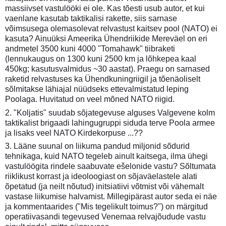
massiivset vastulööki ei ole. Kas tõesti usub autor, et kui
vaenlane kasutab taktikalisi rakette, siis sarnase
võimsusega olemasolevat relvastust kaitsev pool (NATO) ei
kasuta? Ainuüksi Ameerika Ühendriikide Mereväel on eri
andmetel 3500 kuni 4000 "Tomahawk" tiibraketi
(lennukaugus on 1300 kuni 2500 km ja lõhkepea kaal
450kg; kasutusvalmidus ~30 aastat). Praegu on sarnased
raketid relvastuses ka Ühendkuningriigil ja tõenäoliselt
sõlmitakse lähiajal nüüdseks ettevalmistatud leping
Poolaga. Huvitatud on veel mõned NATO riigid.
2. "Koljatis" suudab sõjategevuse alguses Valgevene kolm
taktikalist brigaadi lahingugruppi siduda terve Poola armee
ja lisaks veel NATO Kirdekorpuse ...??
3. Lääne suunal on liikuma pandud miljonid sõdurid
tehnikaga, kuid NATO tegeleb ainult kaitsega, ilma ühegi
vastulöögita rindele saabuvate ešelonide vastu? Sõltumata
riiklikust korrast ja ideoloogiast on sõjaväelastele alati
õpetatud (ja neilt nõutud) initsiatiivi võtmist või vähemalt
vastase liikumise halvamist. Millegipärast autor seda ei näe
ja kommentaarides ("Mis tegelikult toimus?") on märgitud
operatiivasandi tegevused Venemaa relvajõudude vastu