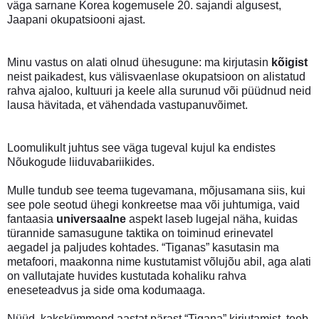
väga sarnane Korea kogemusele 20. sajandi algusest,
Jaapani okupatsiooni ajast.
Minu vastus on alati olnud ühesugune: ma kirjutasin
kõigist
neist paikadest, kus välisvaenlase okupatsioon on alistatud
rahva ajaloo, kultuuri ja keele alla surunud või püüdnud neid
lausa hävitada, et vähendada vastupanuvõimet.
Loomulikult juhtus see väga tugeval kujul ka endistes
Nõukogude liiduvabariikides.
Mulle tundub see teema tugevamana, mõjusamana siis, kui
see pole seotud ühegi konkreetse maa või juhtumiga, vaid
fantaasia
universaalne
aspekt laseb lugejal näha, kuidas
türannide samasugune taktika on toiminud erinevatel
aegadel ja paljudes kohtades. “Tiganas” kasutasin ma
metafoori, maakonna nime kustutamist võlujõu abil, aga alati
on vallutajate huvides kustutada kohaliku rahva
eneseteadvus ja side oma kodumaaga.
Nüüd, kakskümmend aastat pärast “Tigana” kirjutamist, teeb