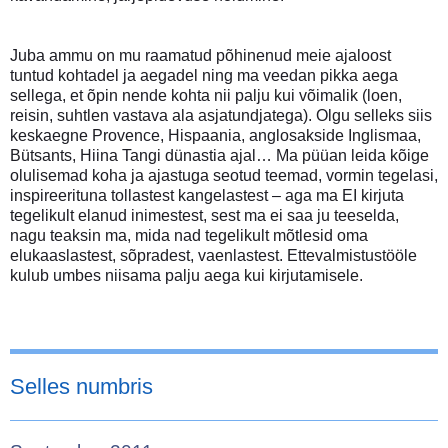
Juba ammu on mu raamatud põhinenud meie ajaloost
tuntud kohtadel ja aegadel ning ma veedan pikka aega
sellega, et õpin nende kohta nii palju kui võimalik (loen,
reisin, suhtlen vastava ala asjatundjatega). Olgu selleks siis
keskaegne Provence, Hispaania, anglosakside Inglismaa,
Bütsants, Hiina Tangi dünastia ajal… Ma püüan leida kõige
olulisemad koha ja ajastuga seotud teemad, vormin tegelasi,
inspireerituna tollastest kangelastest – aga ma EI kirjuta
tegelikult elanud inimestest, sest ma ei saa ju teeselda,
nagu teaksin ma, mida nad tegelikult mõtlesid oma
elukaaslastest, sõpradest, vaenlastest. Ettevalmistustööle
kulub umbes niisama palju aega kui kirjutamisele.
Selles numbris