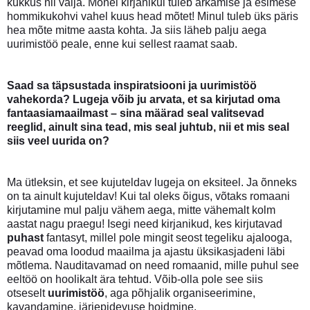
kukkus nii välja. Mõnel kirjanikul tuleb ärkamise ja esimese
hommikukohvi vahel kuus head mõtet! Minul tuleb üks päris
hea mõte mitme aasta kohta. Ja siis läheb palju aega
uurimistöö peale, enne kui sellest raamat saab.
Saad sa täpsustada inspiratsiooni ja uurimistöö
vahekorda? Lugeja võib ju arvata, et sa kirjutad oma
fantaasiamaailmast – sina määrad seal valitsevad
reeglid, ainult sina tead, mis seal juhtub, nii et mis seal
siis veel uurida on?
Ma ütleksin, et see kujuteldav lugeja on eksiteel. Ja õnneks
on ta ainult kujuteldav! Kui tal oleks õigus, võtaks romaani
kirjutamine mul palju vähem aega, mitte vähemalt kolm
aastat nagu praegu! Isegi need kirjanikud, kes kirjutavad
puhast
fantasyt, millel pole mingit seost tegeliku ajalooga,
peavad oma loodud maailma ja ajastu üksikasjadeni läbi
mõtlema. Nauditavamad on need romaanid, mille puhul see
eeltöö on hoolikalt ära tehtud. Võib-olla pole see siis
otseselt
uurimistöö
, aga põhjalik organiseerimine,
kavandamine, järjepidevuse hoidmine.