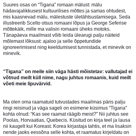
Suures osas on “Tigana” romaan mälust: mälu
hädavajalikkusest kultuurilises mõttes ja samas ohtudest,
mis kaasnevad mälu, mälestuste ületähtsustamisega. Seda
illustreerib Scelto otsus romaani lõpus ja George Seferise
mõttekäik, mille ma valisin romaani üheks motoks.
Tänapäeva maailmast võib leida ülearugi palju näiteid
mõlemast lõksust: ajaloo ja selle õppetundide
ignoreerimisest ning keeldumisest tunnistada, et minevik on
minevik.
“Tigana” on meile siin väga hästi mõistetav: vallutajad ei
võtnud meilt küll nime, nagu juhtus romaanis, kuid meilt
võeti meie lipuvärvid.
Ma olen oma raamatuid tutvustades maailmas päris palju
ringi reisinud ja väga sageli on esimene küsimus “Tigana”
kohta olnud: “Kas see raamat räägib meist?” Nii juhtus see
Poolas, Horvaatias, Quebecis. Küsitud on kirja teel ja lausa
nii kaugelt kui Koreast. Korea kirjastaja tahtis, et ma lisaksin
nende jaoks eessõna selle kohta, et raamatus kirjeldatu on