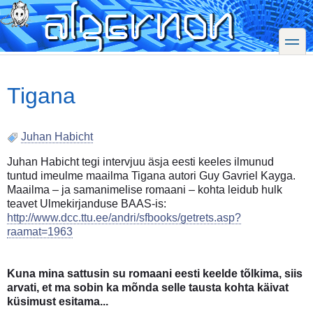
Skip
to
main
toggle
content
Tigana
Juhan Habicht
Juhan Habicht tegi intervjuu äsja eesti keeles ilmunud
tuntud imeulme maailma Tigana autori Guy Gavriel Kayga.
Maailma – ja samanimelise romaani – kohta leidub hulk
teavet Ulmekirjanduse BAAS-is:
http://www.dcc.ttu.ee/andri/sfbooks/getrets.asp?
raamat=1963
Kuna mina sattusin su romaani eesti keelde tõlkima, siis
arvati, et ma sobin ka mõnda selle tausta kohta käivat
küsimust esitama...