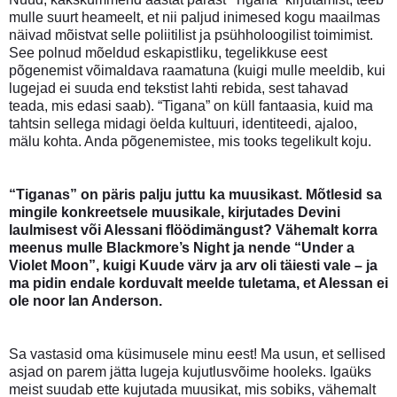
mulle suurt heameelt, et nii paljud inimesed kogu maailmas
näivad mõistvat selle poliitilist ja psühholoogilist toimimist.
See polnud mõeldud eskapistliku, tegelikkuse eest
põgenemist võimaldava raamatuna (kuigi mulle meeldib, kui
lugejad ei suuda end tekstist lahti rebida, sest tahavad
teada, mis edasi saab). “Tigana” on küll fantaasia, kuid ma
tahtsin sellega midagi öelda kultuuri, identiteedi, ajaloo,
mälu kohta. Anda põgenemistee, mis tooks tegelikult koju.
“Tiganas” on päris palju juttu ka muusikast. Mõtlesid sa
mingile konkreetsele muusikale, kirjutades Devini
laulmisest või Alessani flöödimängust? Vähemalt korra
meenus mulle Blackmore’s Night ja nende “Under a
Violet Moon”, kuigi Kuude värv ja arv oli täiesti vale – ja
ma pidin endale korduvalt meelde tuletama, et Alessan ei
ole noor Ian Anderson.
Sa vastasid oma küsimusele minu eest! Ma usun, et sellised
asjad on parem jätta lugeja kujutlusvõime hooleks. Igaüks
meist suudab ette kujutada muusikat, mis sobiks, vähemalt