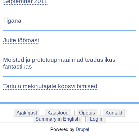
September 2011
Tigana
Jutte töötoast
Mõisted ja prototüüpmaailmad teaduslikus
fantastikas
Tartu ulmekirjutajate koosviibimised
Ajakirjast
Kaastööd
Õpetus
Kontakt
Summary in English
Log in
Powered by
Drupal