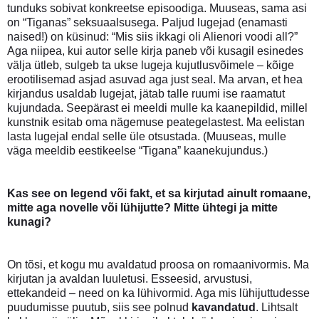
tunduks sobivat konkreetse episoodiga. Muuseas, sama asi
on “Tiganas” seksuaalsusega. Paljud lugejad (enamasti
naised!) on küsinud: “Mis siis ikkagi oli Alienori voodi all?”
Aga niipea, kui autor selle kirja paneb või kusagil esinedes
välja ütleb, sulgeb ta ukse lugeja kujutlusvõimele – kõige
erootilisemad asjad asuvad aga just seal. Ma arvan, et hea
kirjandus usaldab lugejat, jätab talle ruumi ise raamatut
kujundada. Seepärast ei meeldi mulle ka kaanepildid, millel
kunstnik esitab oma nägemuse peategelastest. Ma eelistan
lasta lugejal endal selle üle otsustada. (Muuseas, mulle
väga meeldib eestikeelse “Tigana” kaanekujundus.)
Kas see on legend või fakt, et sa kirjutad ainult romaane,
mitte aga novelle või lühijutte? Mitte ühtegi ja mitte
kunagi?
On tõsi, et kogu mu avaldatud proosa on romaanivormis. Ma
kirjutan ja avaldan luuletusi. Esseesid, arvustusi,
ettekandeid – need on ka lühivormid. Aga mis lühijuttudesse
puudumisse puutub, siis see polnud
kavandatud
. Lihtsalt