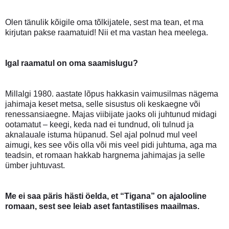
Olen tänulik kõigile oma tõlkijatele, sest ma tean, et ma
kirjutan pakse raamatuid! Nii et ma vastan hea meelega.
Igal raamatul on oma saamislugu?
Millalgi 1980. aastate lõpus hakkasin vaimusilmas nägema
jahimaja keset metsa, selle sisustus oli keskaegne või
renessansiaegne. Majas viibijate jaoks oli juhtunud midagi
ootamatut – keegi, keda nad ei tundnud, oli tulnud ja
aknalauale istuma hüpanud. Sel ajal polnud mul veel
aimugi, kes see võis olla või mis veel pidi juhtuma, aga ma
teadsin, et romaan hakkab hargnema jahimajas ja selle
ümber juhtuvast.
Me ei saa päris hästi öelda, et “Tigana” on ajalooline
romaan, sest see leiab aset fantastilises maailmas.