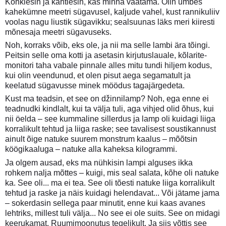
Kõhklesin ja kahtlesin, kas minna vaatama. Olin umbes
kahekümne meetri sügavusel, kaljude vahel, kust rannikuliiv
voolas nagu liustik sügavikku; sealsuunas läks meri kiiresti
mõnesaja meetri sügavuseks.
Noh, korraks võib, eks ole, ja nii ma selle lambi ära tõingi.
Peitsin selle oma kotti ja asetasin kirjutuslauale, kõlarite-
monitori taha vabale pinnale alles mitu tundi hiljem kodus,
kui olin veendunud, et olen pisut aega segamatult ja
keelatud sügavusse minek möödus tagajärgedeta.
Kust ma teadsin, et see on džinnilamp? Noh, ega enne ei
teadnudki kindlalt, kui ta välja tuli, aga vihjed olid õhus, kui
nii öelda – see kummaline sillerdus ja lamp oli kuidagi liiga
korralikult tehtud ja liiga raske; see tavalisest soustikannust
ainult õige natuke suurem monstrum kaalus – mõõtsin
köögikaaluga – natuke alla kaheksa kilogrammi.
Ja olgem ausad, eks ma nühkisin lampi alguses ikka
rohkem nalja mõttes – kuigi, mis seal salata, kõhe oli natuke
ka. See oli... ma ei tea. See oli tõesti natuke liiga korralikult
tehtud ja raske ja näis kuidagi helendavat... Või jätame jama
– sokerdasin sellega paar minutit, enne kui kaas avanes
lehtriks, millest tuli välja... No see ei ole suits. See on midagi
keerukamat. Ruumimoonutus tegelikult. Ja siis võttis see