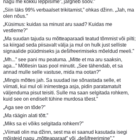
nagu me kokku leppisime”, järgneb soov.”
„Siin läks 99% verbaalset trikitamist,” ohkas džinn. „Jah, ma
olen nõus.”
„Küsimus: kuidas sa minust aru saad? Kuidas me
vestleme?”
„Ma suudan tajuda su mõtteaparaadi teatud tõmmist või pilti;
sa kiirgad seda piisavalt välja ja mul on hulk just selliste
signaalide püüdmiseks ja dešifreerimiseks mõeldud meeli.”
„Mh...” see pani mu peatuma. „Mitte et ma aru saaksin,
aga...” Mõtlesin taas pool minutit. „See tähendab, et sa
annad mulle selle vastuse, mida ma ootan?”
„Mingis mõttes jah. Sa suudad ise sõnastada selle, et
viimati, kui mul oli inimestega asja, pidin paratamatult
väljenduma pisut teisiti. Sulle ma saan selgitada rohkem,
kuid see on endiselt tühine murdosa tõest.”
„Aga see on tõde?”
„Ma räägin alati tõtt.”
„Miks sa ei võiks selgitada rohkem?”
„Viimati olin ma džinn, sest ma ei saanud kasutada isegi
mõisteid nagu „mõtteaparaat” või „dešifreerimine”.”