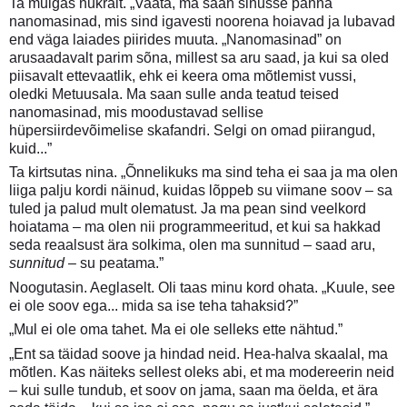
Ta muigas nukralt. „Vaata, ma saan sinusse panna
nanomasinad, mis sind igavesti noorena hoiavad ja lubavad
end väga laiades piirides muuta. „Nanomasinad” on
arusaadavalt parim sõna, millest sa aru saad, ja kui sa oled
piisavalt ettevaatlik, ehk ei keera oma mõtlemist vussi,
oledki Metuusala. Ma saan sulle anda teatud teised
nanomasinad, mis moodustavad sellise
hüpersiirdevõimelise skafandri. Selgi on omad piirangud,
kuid...”
Ta kirtsutas nina. „Õnnelikuks ma sind teha ei saa ja ma olen
liiga palju kordi näinud, kuidas lõppeb su viimane soov – sa
tuled ja palud mult olematust. Ja ma pean sind veelkord
hoiatama – ma olen nii programmeeritud, et kui sa hakkad
seda reaalsust ära solkima, olen ma sunnitud – saad aru,
sunnitud
– su peatama.”
Noogutasin. Aeglaselt. Oli taas minu kord ohata. „Kuule, see
ei ole soov ega... mida sa ise teha tahaksid?”
„Mul ei ole oma tahet. Ma ei ole selleks ette nähtud.”
„Ent sa täidad soove ja hindad neid. Hea-halva skaalal, ma
mõtlen. Kas näiteks sellest oleks abi, et ma modereerin neid
– kui sulle tundub, et soov on jama, saan ma öelda, et ära