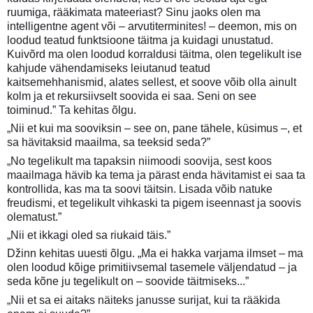
ruumiga, rääkimata mateeriast? Sinu jaoks olen ma
intelligentne agent või – arvutiterminites! – deemon, mis on
loodud teatud funktsioone täitma ja kuidagi unustatud.
Kuivõrd ma olen loodud korraldusi täitma, olen tegelikult ise
kahjude vähendamiseks leiutanud teatud
kaitsemehhanismid, alates sellest, et soove võib olla ainult
kolm ja et rekursiivselt soovida ei saa. Seni on see
toiminud.” Ta kehitas õlgu.
„Nii et kui ma sooviksin – see on, pane tähele, küsimus –, et
sa hävitaksid maailma, sa teeksid seda?”
„No tegelikult ma tapaksin niimoodi soovija, sest koos
maailmaga hävib ka tema ja pärast enda hävitamist ei saa ta
kontrollida, kas ma ta soovi täitsin. Lisada võib natuke
freudismi, et tegelikult vihkaski ta pigem iseennast ja soovis
olematust.”
„Nii et ikkagi oled sa riukaid täis.”
Džinn kehitas uuesti õlgu. „Ma ei hakka varjama ilmset – ma
olen loodud kõige primitiivsemal tasemele väljendatud – ja
seda kõne ju tegelikult on – soovide täitmiseks...”
„Nii et sa ei aitaks näiteks janusse surijat, kui ta rääkida