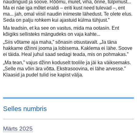
naudinguid ja soove. Rõõmu, muret, viha, õnne, tülpimust...
Ma ei näe iga mõtet eraldi – eriti kust need tulevad –, ent
ma... jah, omal viisil naudin inimeste lähedust. Te olete elus.
Seda on palju rohkem kui ajastuid külma tühjust.”
Ma teadsin, et ka see on vastus, mida ma ootasin. Ent
kõigiks sellisteks mängudeks on vaja kahte...
„Siis võtame aja maha,” sõnasin otsustavalt. „Ja täna
hakkame džinni jooma ja lobisema. Kaklema ei lähe. Soove
ei täida. Heal juhul saad sedagi teada, mis on pohmakas.”
„Ma tean,” vajus džinn koduselt toolile ja jäi ka väiksemaks.
„Selle ma võin ära võtta. Ekstrasoovina, ei lähe arvesse.”
Klaasid ja pudel tulid ise kapist välja.
Selles numbris
Märts 2025