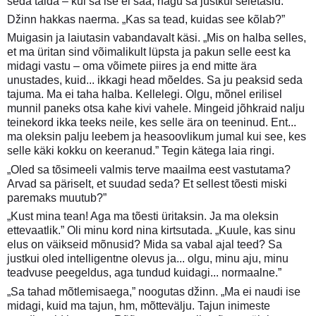
seda täida – kui sa ise ei saa, nagu sa justkui seletasid.”
Džinn hakkas naerma. „Kas sa tead, kuidas see kõlab?”
Muigasin ja laiutasin vabandavalt käsi. „Mis on halba selles,
et ma üritan sind võimalikult lüpsta ja pakun selle eest ka
midagi vastu – oma võimete piires ja end mitte ära
unustades, kuid... ikkagi head mõeldes. Sa ju peaksid seda
tajuma. Ma ei taha halba. Kellelegi. Olgu, mõnel erilisel
munnil paneks otsa kahe kivi vahele. Mingeid jõhkraid nalju
teinekord ikka teeks neile, kes selle ära on teeninud. Ent...
ma oleksin palju leebem ja heasoovlikum jumal kui see, kes
selle käki kokku on keeranud.” Tegin kätega laia ringi.
„Oled sa tõsimeeli valmis terve maailma eest vastutama?
Arvad sa päriselt, et suudad seda? Et sellest tõesti miski
paremaks muutub?”
„Kust mina tean! Aga ma tõesti üritaksin. Ja ma oleksin
ettevaatlik.” Oli minu kord nina kirtsutada. „Kuule, kas sinu
elus on väikseid mõnusid? Mida sa vabal ajal teed? Sa
justkui oled intelligentne olevus ja... olgu, minu aju, minu
teadvuse peegeldus, aga tundud kuidagi... normaalne.”
„Sa tahad mõtlemisaega,” noogutas džinn. „Ma ei naudi ise
midagi, kuid ma tajun, hm, mõttevälju. Tajun inimeste