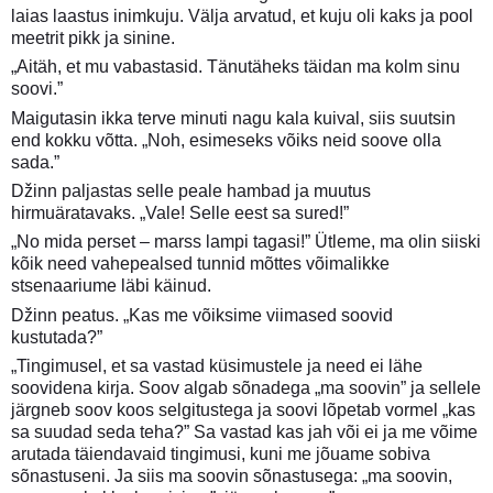
laias laastus inimkuju. Välja arvatud, et kuju oli kaks ja pool
meetrit pikk ja sinine.
„Aitäh, et mu vabastasid. Tänutäheks täidan ma kolm sinu
soovi.”
Maigutasin ikka terve minuti nagu kala kuival, siis suutsin
end kokku võtta. „Noh, esimeseks võiks neid soove olla
sada.”
Džinn paljastas selle peale hambad ja muutus
hirmuäratavaks. „Vale! Selle eest sa sured!”
„No mida perset – marss lampi tagasi!” Ütleme, ma olin siiski
kõik need vahepealsed tunnid mõttes võimalikke
stsenaariume läbi käinud.
Džinn peatus. „Kas me võiksime viimased soovid
kustutada?”
„Tingimusel, et sa vastad küsimustele ja need ei lähe
soovidena kirja. Soov algab sõnadega „ma soovin” ja sellele
järgneb soov koos selgitustega ja soovi lõpetab vormel „kas
sa suudad seda teha?” Sa vastad kas jah või ei ja me võime
arutada täiendavaid tingimusi, kuni me jõuame sobiva
sõnastuseni. Ja siis ma soovin sõnastusega: „ma soovin,