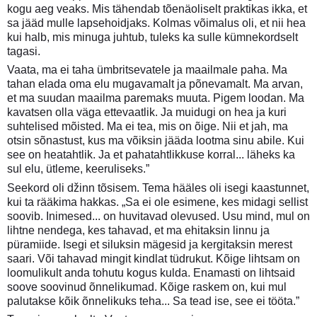
kogu aeg veaks. Mis tähendab tõenäoliselt praktikas ikka, et
sa jääd mulle lapsehoidjaks. Kolmas võimalus oli, et nii hea
kui halb, mis minuga juhtub, tuleks ka sulle kümnekordselt
tagasi.
Vaata, ma ei taha ümbritsevatele ja maailmale paha. Ma
tahan elada oma elu mugavamalt ja põnevamalt. Ma arvan,
et ma suudan maailma paremaks muuta. Pigem loodan. Ma
kavatsen olla väga ettevaatlik. Ja muidugi on hea ja kuri
suhtelised mõisted. Ma ei tea, mis on õige. Nii et jah, ma
otsin sõnastust, kus ma võiksin jääda lootma sinu abile. Kui
see on heatahtlik. Ja et pahatahtlikkuse korral... läheks ka
sul elu, ütleme, keeruliseks.”
Seekord oli džinn tõsisem. Tema hääles oli isegi kaastunnet,
kui ta rääkima hakkas. „Sa ei ole esimene, kes midagi sellist
soovib. Inimesed... on huvitavad olevused. Usu mind, mul on
lihtne nendega, kes tahavad, et ma ehitaksin linnu ja
püramiide. Isegi et siluksin mägesid ja kergitaksin merest
saari. Või tahavad mingit kindlat tüdrukut. Kõige lihtsam on
loomulikult anda tohutu kogus kulda. Enamasti on lihtsaid
soove soovinud õnnelikumad. Kõige raskem on, kui mul
palutakse kõik õnnelikuks teha... Sa tead ise, see ei tööta.”