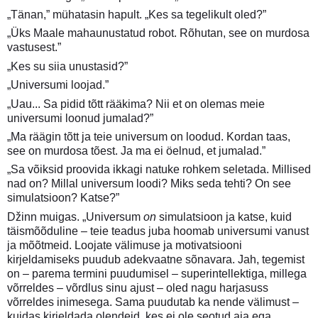
„Tänan,” mühatasin hapult. „Kes sa tegelikult oled?”
„Üks Maale mahaunustatud robot. Rõhutan, see on murdosa
vastusest.”
„Kes su siia unustasid?”
„Universumi loojad.”
„Uau... Sa pidid tõtt rääkima? Nii et on olemas meie
universumi loonud jumalad?”
„Ma räägin tõtt ja teie universum on loodud. Kordan taas,
see on murdosa tõest. Ja ma ei öelnud, et jumalad.”
„Sa võiksid proovida ikkagi natuke rohkem seletada. Millised
nad on? Millal universum loodi? Miks seda tehti? On see
simulatsioon? Katse?”
Džinn muigas. „Universum
on
simulatsioon ja katse, kuid
täismõõduline – teie teadus juba hoomab universumi vanust
ja mõõtmeid. Loojate välimuse ja motivatsiooni
kirjeldamiseks puudub adekvaatne sõnavara. Jah, tegemist
on – parema termini puudumisel – superintellektiga, millega
võrreldes – võrdlus sinu ajust – oled nagu harjasuss
võrreldes inimesega. Sama puudutab ka nende välimust –
kuidas kirjeldada olendeid, kes ei ole seotud aja ega