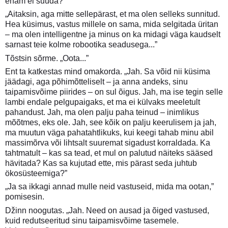
enam ei suuda?”
„Aitaksin, aga mitte sellepärast, et ma olen selleks sunnitud.
Hea küsimus, vastus millele on sama, mida selgitada üritan
– ma olen intelligentne ja minus on ka midagi väga kaudselt
sarnast teie kolme robootika seadusega...”
Tõstsin sõrme. „Oota...”
Ent ta katkestas mind omakorda. „Jah. Sa võid nii küsima
jäädagi, aga põhimõtteliselt – ja anna andeks, sinu
taipamisvõime piirides – on sul õigus. Jah, ma ise tegin selle
lambi endale pelgupaigaks, et ma ei külvaks meeletult
pahandust. Jah, ma olen palju paha teinud – inimlikus
mõõtmes, eks ole. Jah, see kõik on palju keerulisem ja jah,
ma muutun väga pahatahtlikuks, kui keegi tahab minu abil
massimõrva või lihtsalt suuremat sigadust korraldada. Ka
tahtmatult – kas sa tead, et mul on palutud näiteks sääsed
hävitada? Kas sa kujutad ette, mis pärast seda juhtub
ökosüsteemiga?”
„Ja sa ikkagi annad mulle neid vastuseid, mida ma ootan,”
pomisesin.
Džinn noogutas. „Jah. Need on ausad ja õiged vastused,
kuid redutseeritud sinu taipamisvõime tasemele.