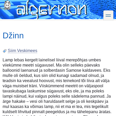
Skip
to
main
toggle
content
Džinn
Siim Veskimees
Lamp lebas kergelt lainelisel liival merepõhjas umbes
viiekümne meetri sügavusel. Ma olin selleks päevaks
balloonid laenanud ja solberdasin Samose kaldavees. Eks
mulle oli öeldud, kus siin olid kunagi sadamad olnud, ja
teadsin ka veealust hoovust, mis teinekord tõi liiva alt välja
väga muistset träni. Viiskümmend meetrit on väljaspool
tavaskubaga laskumise sügavust, eks ole, ja ma poleks
lampi näinud, kui valgus poleks selle sädelema pannud. Ja
ärge hakake – vesi oli haruldaselt selge ja oli keskpäev ja
mul kaasas ka võimas lamp, nii et ma ei tea, mis tegelikult
kuldselt lihvitud pinnalt peegeldus ja mu tähelepanu äratas.