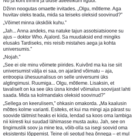
No ja kõht trimmi ja üldse atleetlikum figuur.”
Džinn noogutas omaette irvitades. „Olgu, mõtleme. Aga
huvitav oleks teada, mida sa teiseks oleksid soovinud?”
„Võimet minna ükskõik kuhu.”
„Jah... Anna andeks, ma natuke tajun assotsiatsioone su
ajus – doktor Who. Ajalord. Sa muudaksid end mingiks
elusaks Tardiseks, mis reisib mistahes aega ja kohta
universumis.”
„Nojah.”
„See ei ole minu võimete piirides. Kuivõrd ma ka ise siit
universumist välja ei saa, on ajaränd võimatu – aja,
entroopia ühesuunalisus on selle universumi üks
algtingimusi. Ruumiga... Olgu, mõtleme. Lisaksin, et
tavaliselt on ka see üks üsna kindel võimalus soovijast lahti
saada. Mida sa kolmandaks oleksid soovinud?”
„Sellega on keerulisem,” ohkasin omakorda. „Ma kaalusin
mõttes kolme varianti. Esiteks, et kui ma mingi aja pärast su
soovide täitmist heaks ei kiida, lendad sa koos oma lambiga
nii kiiresti kui suudad lähimasse musta auku. Jah, see on
tingimuslik soov ja mine tea, võib-olla sa isegi soovid oma
eksistentsi lõppemist. Teine oli seotud hea õnnega – et mul