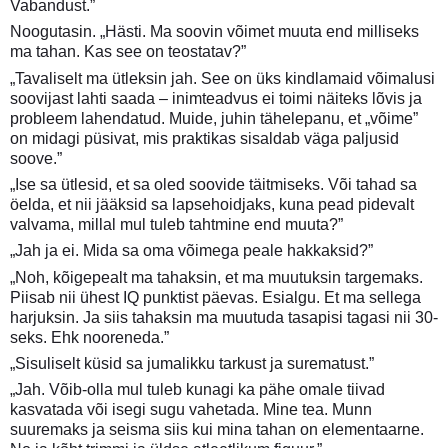
Vabandust.”
Noogutasin. „Hästi. Ma soovin võimet muuta end milliseks
ma tahan. Kas see on teostatav?”
„Tavaliselt ma ütleksin jah. See on üks kindlamaid võimalusi
soovijast lahti saada – inimteadvus ei toimi näiteks lõvis ja
probleem lahendatud. Muide, juhin tähelepanu, et „võime”
on midagi püsivat, mis praktikas sisaldab väga paljusid
soove.”
„Ise sa ütlesid, et sa oled soovide täitmiseks. Või tahad sa
öelda, et nii jääksid sa lapsehoidjaks, kuna pead pidevalt
valvama, millal mul tuleb tahtmine end muuta?”
„Jah ja ei. Mida sa oma võimega peale hakkaksid?”
„Noh, kõigepealt ma tahaksin, et ma muutuksin targemaks.
Piisab nii ühest IQ punktist päevas. Esialgu. Et ma sellega
harjuksin. Ja siis tahaksin ma muutuda tasapisi tagasi nii 30-
seks. Ehk nooreneda.”
„Sisuliselt küsid sa jumalikku tarkust ja surematust.”
„Jah. Võib-olla mul tuleb kunagi ka pähe omale tiivad
kasvatada või isegi sugu vahetada. Mine tea. Munn
suuremaks ja seisma siis kui mina tahan on elementaarne.