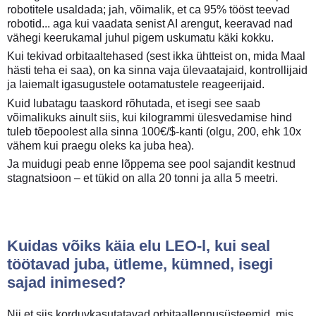
robotitele usaldada; jah, võimalik, et ca 95% tööst teevad
robotid... aga kui vaadata senist AI arengut, keeravad nad
vähegi keerukamal juhul pigem uskumatu käki kokku.
Kui tekivad orbitaaltehased (sest ikka ühtteist on, mida Maal
hästi teha ei saa), on ka sinna vaja ülevaatajaid, kontrollijaid
ja laiemalt igasugustele ootamatustele reageerijaid.
Kuid lubatagu taaskord rõhutada, et isegi see saab
võimalikuks ainult siis, kui kilogrammi ülesvedamise hind
tuleb tõepoolest alla sinna 100€/$-kanti (olgu, 200, ehk 10x
vähem kui praegu oleks ka juba hea).
Ja muidugi peab enne lõppema see pool sajandit kestnud
stagnatsioon – et tükid on alla 20 tonni ja alla 5 meetri.
Kuidas võiks käia elu LEO-l, kui seal
töötavad juba, ütleme, kümned, isegi
sajad inimesed?
Nii et siis korduvkasutatavad orbitaallennusüsteemid, mis