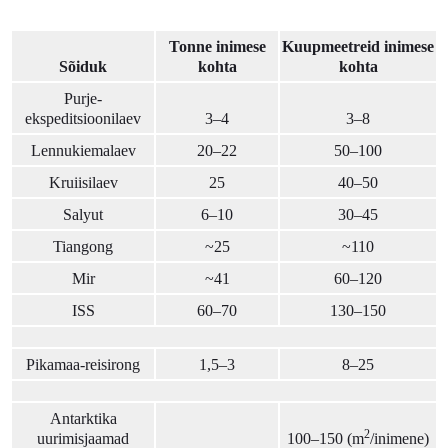
Tonne inimese
Kuupmeetreid inimese
Sõiduk
kohta
kohta
Purje-
ekspeditsioonilaev
3–4
3–8
Lennukiemalaev
20–22
50–100
Kruiisilaev
25
40–50
Salyut
6–10
30–45
Tiangong
~25
~110
Mir
~41
60–120
ISS
60–70
130–150
Pikamaa-reisirong
1,5–3
8–25
Antarktika
2
uurimisjaamad
100–150 (m
/inimene)