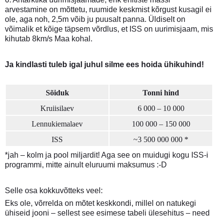
arvestamine on mõttetu, ruumide keskmist kõrgust kusagil ei
ole, aga noh, 2,5m võib ju puusalt panna. Üldiselt on
võimalik et kõige täpsem võrdlus, et ISS on uurimisjaam, mis
kihutab 8km/s Maa kohal.
Ja kindlasti tuleb igal juhul silme ees hoida ühikuhind!
Sõiduk
Tonni hind
Kruiisilaev
6 000 – 10 000
Lennukiemalaev
100 000 – 150 000
ISS
~3 500 000 000 *
*jah – kolm ja pool miljardit! Aga see on muidugi kogu ISS-i
programmi, mitte ainult eluruumi maksumus :-D
Selle osa kokkuvõtteks veel:
Eks ole, võrrelda on mõtet keskkondi, millel on natukegi
ühiseid jooni – sellest see esimese tabeli ülesehitus – need