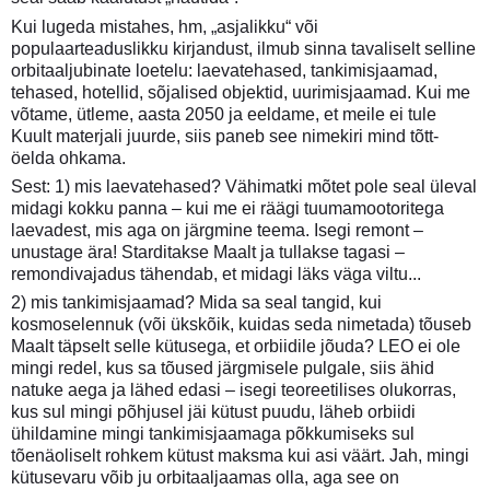
Kui lugeda mistahes, hm, „asjalikku“ või
populaarteaduslikku kirjandust, ilmub sinna tavaliselt selline
orbitaaljubinate loetelu: laevatehased, tankimisjaamad,
tehased, hotellid, sõjalised objektid, uurimisjaamad. Kui me
võtame, ütleme, aasta 2050 ja eeldame, et meile ei tule
Kuult materjali juurde, siis paneb see nimekiri mind tõtt-
öelda ohkama.
Sest: 1) mis laevatehased? Vähimatki mõtet pole seal üleval
midagi kokku panna – kui me ei räägi tuumamootoritega
laevadest, mis aga on järgmine teema. Isegi remont –
unustage ära! Starditakse Maalt ja tullakse tagasi –
remondivajadus tähendab, et midagi läks väga viltu...
2) mis tankimisjaamad? Mida sa seal tangid, kui
kosmoselennuk (või ükskõik, kuidas seda nimetada) tõuseb
Maalt täpselt selle kütusega, et orbiidile jõuda? LEO ei ole
mingi redel, kus sa tõused järgmisele pulgale, siis ähid
natuke aega ja lähed edasi – isegi teoreetilises olukorras,
kus sul mingi põhjusel jäi kütust puudu, läheb orbiidi
ühildamine mingi tankimisjaamaga põkkumiseks sul
tõenäoliselt rohkem kütust maksma kui asi väärt. Jah, mingi
kütusevaru võib ju orbitaaljaamas olla, aga see on