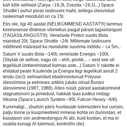
kah kõik sellised (Zarya ~19,3t, Zvezda ~19,1t...) Space
Shuttle’i puhul piiras lastiruumi maht, sellega ülesviidud
raskeimad moodulid on ca 15t.
Eks ole, ligi 40 aastat (NELIKÜMMEND AASTAT!!!) tammus
kosmosesse tõstmise võimekus paigal pärast tagasilangust
(TAGASILANGUST!!!). Venelaste Proton suutis tõsta
mainitud 20t, Space Shuttle ~24t. Mõlemate lastiruumi
mõõtmed määrasid ka moodulite suurima mõõdu – ca 5m...
Saturn V suutis tõsta ~140t, venelaste Energia ~100t.
(Skylab oli selline, nagu oli – ehh, piinlik... – sest see oli
tegelikult ümberehitatud kolmas aste...) Saturn V rakette ei
ehitatud peale Kuulende ja Energia tegi tegelikult ainult 2
lendu (sic!): eelmainitud ebaõnnestunud Polyuse
ülesviimine ja eelmises artiklis jutuks olnud Burani
ülesviimine (1987, 1988). Alles nüüd, pärast aastakümneid
stagnatsiooni ja pimedust, hakkab taas justkui midagi
liikuma (Space Launch System ~95t, Falcon Heavy ~64t).
Kummatigi... jõudsin päris huvitavate tulemusteni kui uurisin,
palju tonne ja kuupmeetreid inimese kohta on (tunnistan, et
kasutasin siin andmeotsingus AI abi, kuid kordan, et ma ei
usalda kunagi AI tulemusi, kontrollin üle).