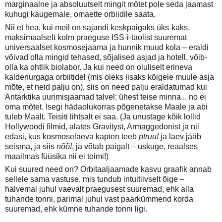
marginaalne ja absoluutselt mingit mõtet pole seda jaamast
kuhugi kaugemale, omaette orbiidile saata.
Nii et hea, kui meil on sajandi keskpaigaks üks-kaks,
maksimaalselt kolm praeguse ISS-i-taolist suuremat
universaalset kosmosejaama ja hunnik muud kola – eraldi
võivad olla mingid tehased, sõjalised asjad ja hotell, võib-
olla ka ohtlik biolabor. Ja kui need on oluliselt erineva
kaldenurgaga orbiitidel (mis oleks lisaks kõigele muule asja
mõte, et neid palju on), siis on need palju eraldatumad kui
Antarktika uurimisjaamad talvel; ühest teise minna... no ei
oma mõtet. Isegi hädaolukorras põgenetakse Maale ja abi
tuleb Maalt. Teisiti lihtsalt ei saa. (Ja unustage kõik lollid
Hollywoodi filmid, alates Gravityst, Armaggedonist ja nii
edasi, kus kosmoselaeva kapten teeb
ptruu!
ja laev jääb
seisma, ja siis
nõõ!
, ja võtab paigalt – uskuge, reaalses
maailmas füüsika nii ei toimi!)
Kui suured need on? Orbitaaljaamade kasvu graafik annab
sellele sama vastuse, mis tundub intuitiivselt õige –
halvemal juhul vaevalt praegusest suuremad, ehk alla
tuhande tonni, parimal juhul vast paarkümmend korda
suuremad, ehk kümne tuhande tonni ligi.