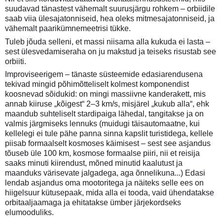
suudavad tänastest vähemalt suurusjärgu rohkem – orbiidile
saab viia ülesajatonniseid, hea oleks mitmesajatonniseid, ja
vähemalt paarikümnemeetrisi tükke.
Tuleb jõuda selleni, et massi niisama alla kukuda ei lasta –
sest ülesvedamiseraha on ju makstud ja teiseks risustab see
orbiiti.
Improviseerigem – tänaste süsteemide edasiarendusena
tekivad mingid põhimõtteliselt kolmest komponendist
koosnevad sõidukid: on mingi massiivne kanderakett, mis
annab kiiruse „kõigest“ 2–3 km/s, misjärel „kukub alla“, ehk
maandub suhteliselt stardipaiga lähedal, tangitakse ja on
valmis järgmiseks lennuks (muidugi täisautomaatne, kui
kellelegi ei tule pähe panna sinna kapslit turistidega, kellele
piisab formaalselt kosmoses käimisest – sest see asjandus
tõuseb üle 100 km, kosmose formaalse piiri, nii et reisija
saaks minuti kiirendust, mõned minutid kaalutust ja
maanduks värisevate jalgadega, aga õnnelikuna...) Edasi
lendab asjandus oma mootoritega ja näiteks selle ees on
hiigelsuur kütusepaak, mida alla ei tooda, vaid ühendatakse
orbitaaljaamaga ja ehitatakse ümber järjekordseks
elumooduliks.