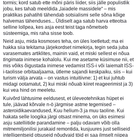
tormis; kord satub ette mõni päris liider, siis jälle populistlik
jobu, kes tahab meeldida „laiadele massidele“ – mis
praktikas pahatihti tähendab sotsialismi selle sõna kõige
halvemas tähenduses... Üldiselt aga satub harva etteotsa
selline lollpea, kes asja eest teist taga nõmetseb
süsteemiga, mis raha sisse toob.
Neid asju, mida kosmoses teha, on üles loetletud; ma ei
hakka siia tekitama järjekordset nimekirja, tegin seda juba
varasemates artiklites, mainin vaid, et miski sellest ei nõua
tingimata
inimese kohalolu. Kui me asetame küsimuse nii, et
mis võiks õigustada inimese vedamist ISS-i või laiemalt ISS-
i-taolisse orbitaaljaama, ütleme sajandi keskpaiku, siis – kui
turism välja arvata – on vastus intuitiivne: 1) et kui juhtub
midagi ootamatut, 2) kui miski nõuab kiiret reageerimist ja 3)
kui vea hind on meeletu.
Kuivõrd lähtusime eeldusest, et üleveotehnikas hüpet ei
tule, jäävad kõrvale n-ö järgmise astme tegemised –
asteroidikaevandused, Kuu helium-3 ja muu taoline. Kui
hakata selle loogika järgi otsast minema, on üks esimesi
asju satelliitide parandamine – palju odavam võib olla
mitmemiljonilisi jurakaid remontida, kusjuures just selliseid
intelligentseid otsuseid nõudvaid töid ei saa ilmselt niipea