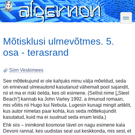
Skip
to
main
toggle
content
Mõtisklusi ulmevõtmes. 5.
osa - terasrand
Siim Veskimees
See mõttekujund ei ole kahjuks minu välja mõeldud, seda
on erinevad ulmeautorid kasutanud vähemalt pool sajandit,
nii et ma ei riski öelda, kes oli esimene. (Sellist nime [„Steel
Beach“] kannab ka John Varley 1992. a ilmunud romaan,
mis võitis nii Hugo kui Nebula. Lugesin kunagi mingit artiklit,
kus autor nimetas paar kohta, kus seda mõttekujundit
kasutatud, kuid ma ei suutnud seda enam leida.)
Ehk siis – inimkond kosmose lävel on nagu esimene kala
Devoni rannal, kes uudistas seal uut keskkonda, mis sest, et