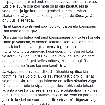
nii palju täiendavaid probleeme, et vaevalt see ära tasub.
Eks ole, suure osa koli mõte on ju olla kaalutuses ja
vaakumis, ja iga kord töötegemiseks ühest jurakast
skafandris välja minna, kuidagi teise juurde jõuda ja läbi
õhulüüsi siseneda...
Nii et kardetavasti veel paar põlvkonda on elu kosmoses
ikka üsna ebamugav.
Üks suur või hulga väikseid kosmosejaamu? Jättes kõrvale
Hiina ja võimalik, et mõned selletaolised (kes teab, mis
tulevik toob), on vähegi suurema tegutsemise puhul ette
näha ikka hulga erinevaid kosmosejaamu. Siin on kaks
vektorit – ISS on üks suur kulude kokkuhoiuks. Jah, tore,
aga riskid on kõrged selles mõttes, et kui midagi tõsist
juhtub, oleme (meie kui inimkond) ilma.
Ja vajadused on vastandlikud – ülipuhta optilise kiu
tootmine (mis võib olla üks asi, mida tasub orbiidil teha)
vajab täielikku rahu, aga inimene on selles skaalas väga
lärmakas, rahutu ja räpane asjandus – ehk seda tehast
külastatakse harva, see ei saa suure orbitaaljaama küljes
olla. Turistihotell aga näiteks, miks mitte, võib ka pöörelda –
ja selle keskel on suur hall, mille seinad küll liiguvad, aga
seal saab kaalutust „nautida“.