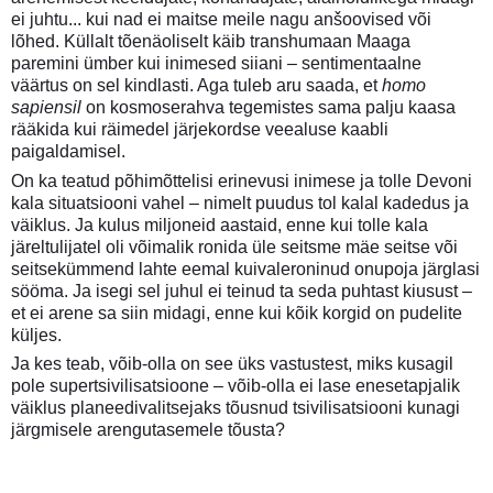
ei juhtu... kui nad ei maitse meile nagu anšoovised või
lõhed. Küllalt tõenäoliselt käib transhumaan Maaga
paremini ümber kui inimesed siiani – sentimentaalne
väärtus on sel kindlasti. Aga tuleb aru saada, et
homo
sapiensil
on kosmoserahva tegemistes sama palju kaasa
rääkida kui räimedel järjekordse veealuse kaabli
paigaldamisel.
On ka teatud põhimõttelisi erinevusi inimese ja tolle Devoni
kala situatsiooni vahel – nimelt puudus tol kalal kadedus ja
väiklus. Ja kulus miljoneid aastaid, enne kui tolle kala
järeltulijatel oli võimalik ronida üle seitsme mäe seitse või
seitsekümmend lahte eemal kuivaleroninud onupoja järglasi
sööma. Ja isegi sel juhul ei teinud ta seda puhtast kiusust –
et ei arene sa siin midagi, enne kui kõik korgid on pudelite
küljes.
Ja kes teab, võib-olla on see üks vastustest, miks kusagil
pole supertsivilisatsioone – võib-olla ei lase enesetapjalik
väiklus planeedivalitsejaks tõusnud tsivilisatsiooni kunagi
järgmisele arengutasemele tõusta?