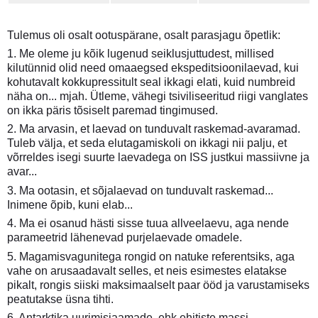
Tulemus oli osalt ootuspärane, osalt parasjagu õpetlik:
1. Me oleme ju kõik lugenud seiklusjuttudest, millised
kilutünnid olid need omaaegsed ekspeditsioonilaevad, kui
kohutavalt kokkupressitult seal ikkagi elati, kuid numbreid
näha on... mjah. Ütleme, vähegi tsiviliseeritud riigi vanglates
on ikka päris tõsiselt paremad tingimused.
2. Ma arvasin, et laevad on tunduvalt raskemad-avaramad.
Tuleb välja, et seda elutagamiskoli on ikkagi nii palju, et
võrreldes isegi suurte laevadega on ISS justkui massiivne ja
avar...
3. Ma ootasin, et sõjalaevad on tunduvalt raskemad...
Inimene õpib, kuni elab...
4. Ma ei osanud hästi sisse tuua allveelaevu, aga nende
parameetrid lähenevad purjelaevade omadele.
5. Magamisvagunitega rongid on natuke referentsiks, aga
vahe on arusaadavalt selles, et neis esimestes elatakse
pikalt, rongis siiski maksimaalselt paar ööd ja varustamiseks
peatutakse üsna tihti.
6. Antarktika uurimisjaamade, ehk ehitiste massi