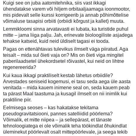
Kuigi see on juba aatomitehnika, siis vast ikkagi
ühendatakse varem või hiljem orbitaaljaamaga ioonmootor,
mis pidevalt selle kurssi korrigeerib ja annab põhimõttelise
võimaluse tasapisi orbiiti (orbiidi kõrgust ja kallet) muuta.
Lemmikloomi sinna arvatavasti ei lubata, ka turistide puhul
mitte – jama liiga palju. Jah, erinevate bioloogiliste asjadega
tehakse katseid, kuid neid üldiselt tagasi ei tooda.
Pagas on ettenähtavas tulevikus ilmselt väga piiratud. Aga
teisalt – mida sul õieti vaja on? Mis on õieti viga mingitel
paberilaadsetel ühekordsetel rõivastel, kui neid on lihtne
regenereerida?
Kui kaua ikkagi praktiliselt kestab lähetus orbiidile?
Arvestades seniseid kogemusi, ei tasu seda aega üle aasta
venitada – mida kauem inimene seal on, seda kauem peab
ta pärast Maal taastuma ja kusagil ilmselt on nii inimlik kui
praktiline piir.
Eelmisega seoses – kas hakatakse tekitama
pseudogravitatsiooni, pannes satelliidid pöörlema?
Võimalik, et mitte niipea – ja sellepärast, et tänaste
tehnoloogiatega ei ole võimalik teha töökindlat õhukindlat
üleminekut pöörlevalt osalt mittepöörlevale, ja seega tekib