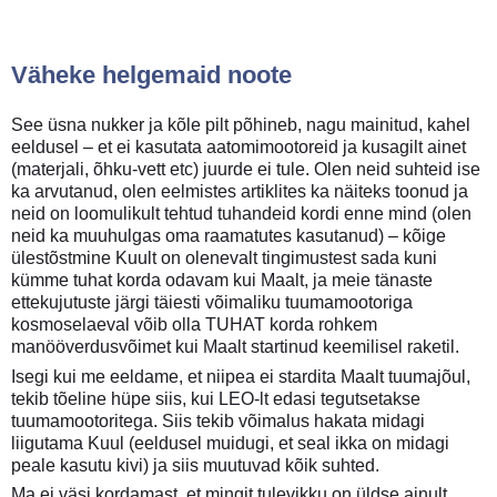
Väheke helgemaid noote
See üsna nukker ja kõle pilt põhineb, nagu mainitud, kahel
eeldusel – et ei kasutata aatomimootoreid ja kusagilt ainet
(materjali, õhku-vett etc) juurde ei tule. Olen neid suhteid ise
ka arvutanud, olen eelmistes artiklites ka näiteks toonud ja
neid on loomulikult tehtud tuhandeid kordi enne mind (olen
neid ka muuhulgas oma raamatutes kasutanud) – kõige
ülestõstmine Kuult on olenevalt tingimustest sada kuni
kümme tuhat korda odavam kui Maalt, ja meie tänaste
ettekujutuste järgi täiesti võimaliku tuumamootoriga
kosmoselaeval võib olla TUHAT korda rohkem
manööverdusvõimet kui Maalt startinud keemilisel raketil.
Isegi kui me eeldame, et niipea ei stardita Maalt tuumajõul,
tekib tõeline hüpe siis, kui LEO-lt edasi tegutsetakse
tuumamootoritega. Siis tekib võimalus hakata midagi
liigutama Kuul (eeldusel muidugi, et seal ikka on midagi
peale kasutu kivi) ja siis muutuvad kõik suhted.
Ma ei väsi kordamast, et mingit tulevikku on üldse ainult