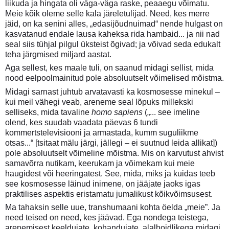
liikuda ja hingata oli väga-väga raske, peaaegu võimatu.
Meie kõik oleme selle kala järeletulijad. Need, kes merre
jäid, on ka senini alles, „edasijõudnuimad“ nende hulgast on
kasvatanud endale lausa kaheksa rida hambaid... ja nii nad
seal siis tühjal pilgul üksteist õgivad; ja võivad seda edukalt
teha järgmised miljard aastat.
Aga sellest, kes maale tuli, on saanud midagi sellist, mida
nood eelpoolmainitud pole absoluutselt võimelised mõistma.
Midagi sarnast juhtub arvatavasti ka kosmosesse minekul –
kui meil vähegi veab, areneme seal lõpuks millekski
selliseks, mida tavaline
homo sapiens
(„... see imeline
olend, kes suudab vaadata päevas 6 tundi
kommertstelevisiooni ja armastada, kumm suguliikme
otsas...“ [tsitaat mälu järgi, jällegi – ei suutnud leida allikat])
pole absoluutselt võimeline mõistma. Mis on karvutust ahvist
samavõrra nutikam, keerukam ja võimekam kui meie
haugidest või heeringatest. See, mida, miks ja kuidas teeb
see kosmosesse läinud inimene, on jääjate jaoks igas
praktilises aspektis eristamatu jumalikust kõikvõimsusest.
Ma tahaksin selle uue, transhumaani kohta öelda „meie”. Ja
need teised on need, kes jäävad. Ega nondega teistega,
arenemisest keeldujate, kohandujate, alalhoidlikega midagi