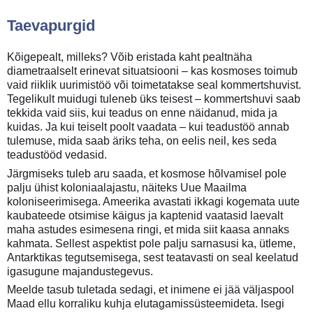
Taevapurgid
Kõigepealt, milleks? Võib eristada kaht pealtnäha
diametraalselt erinevat situatsiooni – kas kosmoses toimub
vaid riiklik uurimistöö või toimetatakse seal kommertshuvist.
Tegelikult muidugi tuleneb üks teisest – kommertshuvi saab
tekkida vaid siis, kui teadus on enne näidanud, mida ja
kuidas. Ja kui teiselt poolt vaadata – kui teadustöö annab
tulemuse, mida saab äriks teha, on eelis neil, kes seda
teadustööd vedasid.
Järgmiseks tuleb aru saada, et kosmose hõlvamisel pole
palju ühist koloniaalajastu, näiteks Uue Maailma
koloniseerimisega. Ameerika avastati ikkagi kogemata uute
kaubateede otsimise käigus ja kaptenid vaatasid laevalt
maha astudes esimesena ringi, et mida siit kaasa annaks
kahmata. Sellest aspektist pole palju sarnasusi ka, ütleme,
Antarktikas tegutsemisega, sest teatavasti on seal keelatud
igasugune majandustegevus.
Meelde tasub tuletada sedagi, et inimene ei jää väljaspool
Maad ellu korraliku kuhja elutagamissüsteemideta. Isegi