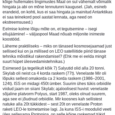
kõige hullemates tingimustes Maal on sul vähemalt võimalik
hingata ja abi on mõne lennutunni kaugusel. (Jah, esineb
erandeid, on kohti, kus ei saa hingata ja mainitud Antarktikas
ei saa teinekord pool aastat lennata, aga need on
ekstreemsused.)
Eelmise kolme lõigu mõte on, et tegutsemine – isegi
ellujäämine! – väljaspool Maad nõuab miljonite inimeste
koostööd.
Läheme praktiliseks – miks on tänased kosmosejaamad just
sellised kui on ja millised on LEO satelliitide piirid tänase
tehnika mõistlikul rakendamisel? (Ehk me ei eelda mingit
suurt hüpet ülesvedamistehnikas.)
Esimesed (ja tegelikult kõik 7) Salyutid olid alla 20 tonni.
Skylab oli neist ca 4 korda raskem (77t). Venelaste Mir oli
lõpuks sellest omakorda ca 2 korda raskem (1986–2001,
124t). ISS on midagi 450t ümber. Suurim ühes tükis orbiidile
viidud jaam on siiani Skylab; ajaloolisest huvist: venelaste
sõjaline platvorm Polyus, start 1987, oleks olnud suurem,
aga see ei jõudnud orbiidile. Mir koosnes kah sellistest
natuke alla 20t tükkidest – sest 20t on venelaste Proton
raketi LEO-le toimetamise lagi. Ja kuna ISS-i moodulid veeti
üles sellesama Protoniga, on selle kõige raskemad tükid