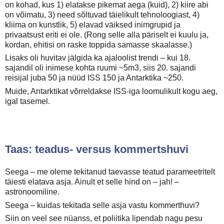
on kohad, kus 1) elatakse pikemat aega (kuid), 2) kiire abi
on võimatu, 3) need sõltuvad täielikult tehnoloogiast, 4)
kliima on kunstlik, 5) elavad väiksed inimgrupid ja
privaatsust eriti ei ole. (Rong selle alla päriselt ei kuulu ja,
kordan, ehitisi on raske toppida samasse skaalasse.)
Lisaks oli huvitav jälgida ka ajaloolist trendi – kui 18.
sajandil oli inimese kohta ruumi ~5m3, siis 20. sajandi
reisijal juba 50 ja nüüd ISS 150 ja Antarktika ~250.
Muide, Antarktikat võrreldakse ISS-iga loomulikult kogu aeg,
igal tasemel.
Taas: teadus- versus kommertshuvi
Seega – me oleme tekitanud taevasse teatud parameetritelt
täiesti elatava asja. Ainult et selle hind on – jah! –
astronoomiline.
Seega – kuidas tekitada selle asja vastu kommerthuvi?
Siin on veel see nüanss, et poliitika lipendab nagu pesu