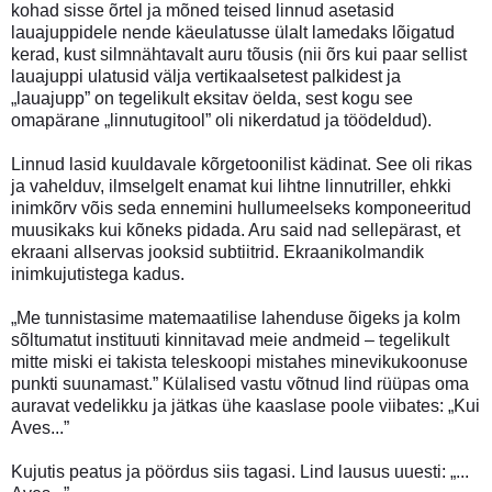
kohad sisse õrtel ja mõned teised linnud asetasid
lauajuppidele nende käeulatusse ülalt lamedaks lõigatud
kerad, kust silmnähtavalt auru tõusis (nii õrs kui paar sellist
lauajuppi ulatusid välja vertikaalsetest palkidest ja
„lauajupp” on tegelikult eksitav öelda, sest kogu see
omapärane „linnutugitool” oli nikerdatud ja töödeldud).
Linnud lasid kuuldavale kõrgetoonilist kädinat. See oli rikas
ja vahelduv, ilmselgelt enamat kui lihtne linnutriller, ehkki
inimkõrv võis seda ennemini hullumeelseks komponeeritud
muusikaks kui kõneks pidada. Aru said nad sellepärast, et
ekraani allservas jooksid subtiitrid. Ekraanikolmandik
inimkujutistega kadus.
„Me tunnistasime matemaatilise lahenduse õigeks ja kolm
sõltumatut instituuti kinnitavad meie andmeid – tegelikult
mitte miski ei takista teleskoopi mistahes minevikukoonuse
punkti suunamast.” Külalised vastu võtnud lind rüüpas oma
auravat vedelikku ja jätkas ühe kaaslase poole viibates: „Kui
Aves...”
Kujutis peatus ja pöördus siis tagasi. Lind lausus uuesti: „...