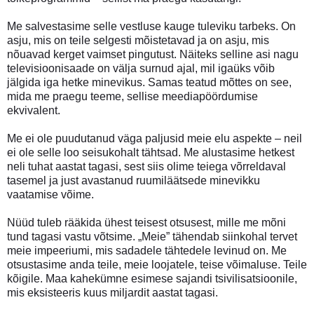
Me salvestasime selle vestluse kauge tuleviku tarbeks. On
asju, mis on teile selgesti mõistetavad ja on asju, mis
nõuavad kerget vaimset pingutust. Näiteks selline asi nagu
televisioonisaade on välja surnud ajal, mil igaüks võib
jälgida iga hetke minevikus. Samas teatud mõttes on see,
mida me praegu teeme, sellise meediapöördumise
ekvivalent.
Me ei ole puudutanud väga paljusid meie elu aspekte – neil
ei ole selle loo seisukohalt tähtsad. Me alustasime hetkest
neli tuhat aastat tagasi, sest siis olime teiega võrreldaval
tasemel ja just avastanud ruumiläätsede minevikku
vaatamise võime.
Nüüd tuleb rääkida ühest teisest otsusest, mille me mõni
tund tagasi vastu võtsime. „Meie” tähendab siinkohal tervet
meie impeeriumi, mis sadadele tähtedele levinud on. Me
otsustasime anda teile, meie loojatele, teise võimaluse. Teile
kõigile. Maa kahekümne esimese sajandi tsivilisatsioonile,
mis eksisteeris kuus miljardit aastat tagasi.