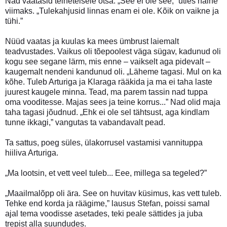
Nad vaatasid teineteisele otsa. „See ei ole see,” ütles naine
viimaks. „Tulekahjusid linnas enam ei ole. Kõik on vaikne ja
tühi.”
Nüüd vaatas ja kuulas ka mees ümbrust laiemalt
teadvustades. Vaikus oli tõepoolest väga sügav, kadunud oli
kogu see segane lärm, mis enne – vaikselt aga pidevalt –
kaugemalt nendeni kandunud oli. „Läheme tagasi. Mul on ka
kõhe. Tuleb Arturiga ja Klaraga rääkida ja ma ei taha laste
juurest kaugele minna. Tead, ma parem tassin nad tuppa
oma vooditesse. Majas sees ja teine korrus...” Nad olid maja
taha tagasi jõudnud. „Ehk ei ole sel tähtsust, aga kindlam
tunne ikkagi,” vangutas ta vabandavalt pead.
Ta sattus, poeg süles, ülakorrusel vastamisi vannituppa
hiiliva Arturiga.
„Ma lootsin, et vett veel tuleb... Eee, millega sa tegeled?”
„Maailmalõpp oli ära. See on huvitav küsimus, kas vett tuleb.
Tehke end korda ja räägime,” lausus Stefan, poissi samal
ajal tema voodisse asetades, teki peale sättides ja juba
trepist alla suundudes.