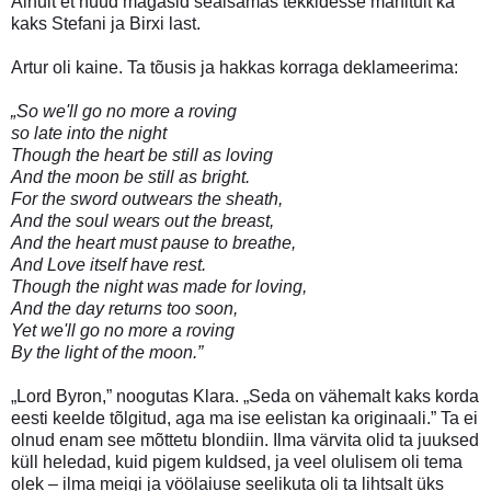
Ainult et nüüd magasid sealsamas tekkidesse mähitult ka
kaks Stefani ja Birxi last.
Artur oli kaine. Ta tõusis ja hakkas korraga deklameerima:
„So we'll go no more a roving
so late into the night
Though the heart be still as loving
And the moon be still as bright.
For the sword outwears the sheath,
And the soul wears out the breast,
And the heart must pause to breathe,
And Love itself have rest.
Though the night was made for loving,
And the day returns too soon,
Yet we'll go no more a roving
By the light of the moon.”
„Lord Byron,” noogutas Klara. „Seda on vähemalt kaks korda
eesti keelde tõlgitud, aga ma ise eelistan ka originaali.” Ta ei
olnud enam see mõttetu blondiin. Ilma värvita olid ta juuksed
küll heledad, kuid pigem kuldsed, ja veel olulisem oli tema
olek – ilma meigi ja vöölaiuse seelikuta oli ta lihtsalt üks