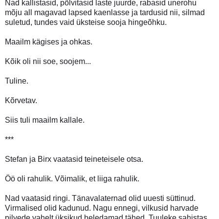
Nad kallistasid, põlvitasid laste juurde, rabasid unerohu
mõju all magavad lapsed kaenlasse ja tardusid nii, silmad
suletud, tundes vaid üksteise sooja hingeõhku.
Maailm kägises ja ohkas.
Kõik oli nii soe, soojem...
Tuline.
Kõrvetav.
Siis tuli maailm kallale.
***
Stefan ja Birx vaatasid teineteisele otsa.
Öö oli rahulik. Võimalik, et liiga rahulik.
Nad vaatasid ringi. Tänavalaternad olid uuesti süttinud.
Virmalised olid kadunud. Nagu ennegi, vilkusid harvade
pilvede vahelt üksikud heledamad tähed. Tuuleke sahistas