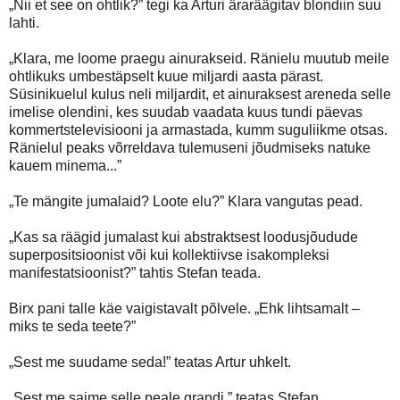
„Nii et see on ohtlik?” tegi ka Arturi äraräägitav blondiin suu
lahti.
„Klara, me loome praegu ainurakseid. Ränielu muutub meile
ohtlikuks umbestäpselt kuue miljardi aasta pärast.
Süsinikuelul kulus neli miljardit, et ainuraksest areneda selle
imelise olendini, kes suudab vaadata kuus tundi päevas
kommertstelevisiooni ja armastada, kumm suguliikme otsas.
Ränielul peaks võrreldava tulemuseni jõudmiseks natuke
kauem minema...”
„Te mängite jumalaid? Loote elu?” Klara vangutas pead.
„Kas sa räägid jumalast kui abstraktsest loodusjõudude
superpositsioonist või kui kollektiivse isakompleksi
manifestatsioonist?” tahtis Stefan teada.
Birx pani talle käe vaigistavalt põlvele. „Ehk lihtsamalt –
miks te seda teete?”
„Sest me suudame seda!” teatas Artur uhkelt.
„Sest me saime selle peale grandi,” teatas Stefan