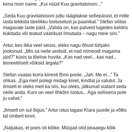
kena noor naine. „Kui nüüd Kuu gravitatsioon...”
„Seda Kuu gravitatsiooni juttu räägitakse sellepärast, et mitte
lasta tekkida täielikku lootusetust ja paanikat.” Stefan silitas
magavate laste päid. „Valida on, kas palveid lugedes keldris
kükitada või teatud väärikust ilmutada – nagu meie siin.”
Artur, kes ikka veel seisis, oleks nagu õhust tühjaks
jooksnud. „Mis sa neile andsid, et nad niimoodi magama
jäid?” küsis ta tõelise huvita. „Kas nad veel... kas nad...
teoreetiliselt võiksid ärgata?”
Stefan vaatas korra kiiresti Birxi poole. „Jah. Me ei...” Ta
ohkas. „Ega meil polegi midagi kiiret, kindlat ja valutut. Ja
ilmselt ei oleks meil ka siis, kui oleks, jätkunud südant seda
neile anda. Kuni on veel õhkõrn lootus... Aga sellisena pole
ju vahet.”
„Ilmselt on sul õigus.” Artur istus tagasi Klara juurde ja võttis
tal ümbert kinni.
„Naljakas, et poes oli kõike. Müüjad olid peaaegu kõik