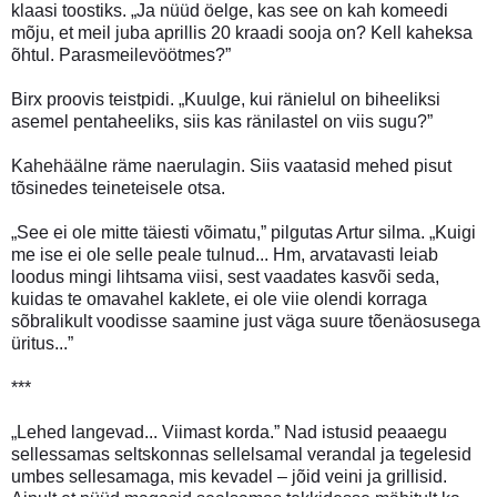
klaasi toostiks. „Ja nüüd öelge, kas see on kah komeedi
mõju, et meil juba aprillis 20 kraadi sooja on? Kell kaheksa
õhtul. Parasmeilevöötmes?”
Birx proovis teistpidi. „Kuulge, kui ränielul on biheeliksi
asemel pentaheeliks, siis kas ränilastel on viis sugu?”
Kahehäälne räme naerulagin. Siis vaatasid mehed pisut
tõsinedes teineteisele otsa.
„See ei ole mitte täiesti võimatu,” pilgutas Artur silma. „Kuigi
me ise ei ole selle peale tulnud... Hm, arvatavasti leiab
loodus mingi lihtsama viisi, sest vaadates kasvõi seda,
kuidas te omavahel kaklete, ei ole viie olendi korraga
sõbralikult voodisse saamine just väga suure tõenäosusega
üritus...”
***
„Lehed langevad... Viimast korda.” Nad istusid peaaegu
sellessamas seltskonnas sellelsamal verandal ja tegelesid
umbes sellesamaga, mis kevadel – jõid veini ja grillisid.