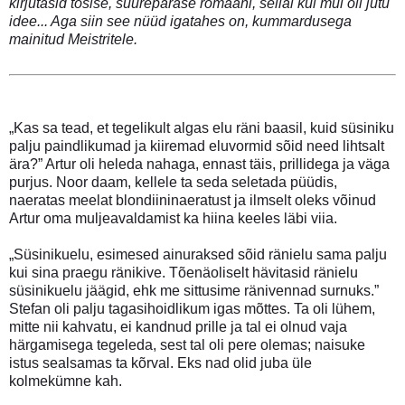
kirjutasid tõsise, suurepärase romaani, sellal kui mul oli jutu
idee... Aga siin see nüüd igatahes on, kummardusega
mainitud Meistritele.
„Kas sa tead, et tegelikult algas elu räni baasil, kuid süsiniku
palju paindlikumad ja kiiremad eluvormid sõid need lihtsalt
ära?” Artur oli heleda nahaga, ennast täis, prillidega ja väga
purjus. Noor daam, kellele ta seda seletada püüdis,
naeratas meelat blondiininaeratust ja ilmselt oleks võinud
Artur oma muljeavaldamist ka hiina keeles läbi viia.
„Süsinikuelu, esimesed ainuraksed sõid ränielu sama palju
kui sina praegu ränikive. Tõenäoliselt hävitasid ränielu
süsinikuelu jäägid, ehk me sittusime ränivennad surnuks.”
Stefan oli palju tagasihoidlikum igas mõttes. Ta oli lühem,
mitte nii kahvatu, ei kandnud prille ja tal ei olnud vaja
härgamisega tegeleda, sest tal oli pere olemas; naisuke
istus sealsamas ta kõrval. Eks nad olid juba üle
kolmekümne kah.