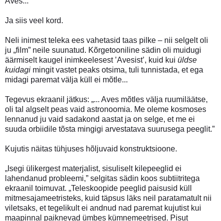
Aves...”
Ja siis veel kord.
Neli inimest teleka ees vahetasid taas pilke – nii selgelt oli
ju „film” neile suunatud. Kõrgetooniline sädin oli muidugi
äärmiselt kaugel inimkeelesest ’Avesist’, kuid kui
üldse
kuidagi
mingit vastet peaks otsima, tuli tunnistada, et ega
midagi paremat välja küll ei mõtle...
Tegevus ekraanil jätkus: „... Aves mõtles välja ruumiläätse,
oli tal algselt peas vaid astronoomia. Me oleme kosmoses
lennanud ju vaid sadakond aastat ja on selge, et me ei
suuda orbiidile tõsta mingigi arvestatava suurusega peeglit.”
Kujutis näitas tühjuses hõljuvaid konstruktsioone.
„Isegi ülikergest materjalist, sisuliselt kilepeeglid ei
lahendanud probleemi,” selgitas sädin koos subtiitritega
ekraanil toimuvat. „Teleskoopide peeglid paisusid küll
mitmesajameetristeks, kuid täpsus läks neil paratamatult nii
viletsaks, et tegelikult ei andnud nad paremat kujutist kui
maapinnal paiknevad ümbes kümnemeetrised. Pisut