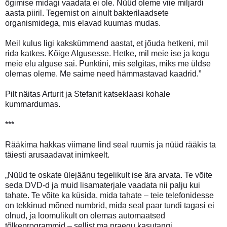
õgimise midagi vaadata ei ole. Nüüd oleme viie miljardi
aasta piiril. Tegemist on ainult bakterilaadsete
organismidega, mis elavad kuumas mudas.
Meil kulus ligi kakskümmend aastat, et jõuda hetkeni, mil
rida katkes. Kõige Algusesse. Hetke, mil meie ise ja kogu
meie elu alguse sai. Punktini, mis selgitas, miks me üldse
olemas oleme. Me saime need hämmastavad kaadrid.”
Pilt näitas Arturit ja Stefanit katseklaasi kohale
kummardumas.
***
Rääkima hakkas viimane lind seal ruumis ja nüüd rääkis ta
täiesti arusaadavat inimkeelt.
„Nüüd te oskate ülejäänu tegelikult ise ära arvata. Te võite
seda DVD-d ja muid lisamaterjale vaadata nii palju kui
tahate. Te võite ka küsida, mida tahate – teie telefonidesse
on tekkinud mõned numbrid, mida seal paar tundi tagasi ei
olnud, ja loomulikult on olemas automaatsed
tõlkeprogrammid – sellist ma praegu kasutangi.