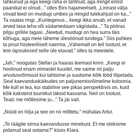
lahkunud ja ega keegi raha ei tahtnud, aga mingit erilist
paanikat ei olnud...” ütles Birx hajameelselt. „Linnast välja
viivad teed on muidugi umbes ja mingid tulekahjud on ka...”
Ta vaatas ringi. „Kuritegevus... keegi ikka arvab, et vanad
arved tasa teha või südamedaam vägistada...” Ta pööras
pilgu grillile tagasi. „Neetud, muidugi on hea surra täis
kõhuga, aga meie läheme ülesöönud tundega.” Siis puhkes
ta pisut hüsteeriliselt naerma. „Vähemalt on teil lootust, et
teie lapsukesed
selle üle elavad,” ütles ta meestele.
„Jah,” noogutas Stefan ja haaras teemast kinni. „Keegi ei
hoolinud enam viimastel kuudel, me saime nii palju
arvutusvõimsust kui tahtsime ja suutsime kõik tööd lõpetada.
Seal kaevanduskäikudes on paljunemisvõimeline koloonia.
Me küll ei tea, kui stabiilne see pikas perspektiivis on, kuid
kõik kaksteist tuumikut läksid kasvama. Neil on lootust.
Tead, me mõtlesime ju...” Ta jäi vait.
„Nüüd on hilja ja see on nii mõttetu,” mühatas Artur.
„Te räägite sinna kaevandusse minekust. Et me oleksime
pidanud seal ootama?” küsis Klara.