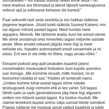
surmahetkel – või valitud sobival hetkel enne seda – on
meie teadvus ära tõmmatud ja
täiesti täpselt samasugusena
sobival ajal ja sobivasse kehasse üle kantud.”
Paar sekundit lasti seda seedida ja siis hakkas rääkima
järgmine tegelane. „Nüüd tuleb rääkida Suurest Katsest, mis
sai alguse mõned aastad tagasi. Meid huvitas meie
algupära. Minevik. Me tahtsime teada, kust me tulnud oleme.
Me olime arvutanud oma minevikku tagasi miljonite aastate
peale. Meie arvutid oskasid jälgida meie liigi ja meie
eellaste elu, hüpates automaatselt emalt vanaemale ja nii
edasi. Ent see ei ole mitte nii lihtne, nagu arvata võiks.”
Ekraanil jooksid aeg-ajalt peatudes kaadrid järjest
nooremateks muutuvatest lindudest, kuni kujutis asendus
uue linnuga. „Me sünnime elusalt, mitte munast, nii et
koorumist näidata ei saa.” Hääles oli tuntavalt naeru.
„Umbes kümme tuhat aastat tagasi olime natuke
teistsugused, kuigi inimsilm ehk ei tee vahet. Siit tagasi
läheb sadu ja sadu generatsioone jälg meie liigi alguseni
umbes viis miljonit aastat tagasi. Ka loodus muutub. Me
näeme teinekord taustal ammu välja surnud liikide isendeid.
Praegu näitame me muidugi ainult valitud kaadreid ja tuleb