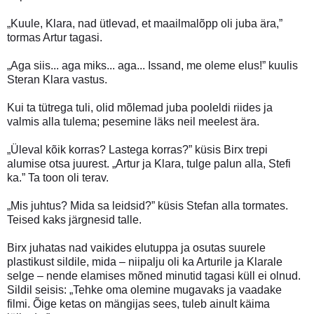
„Kuule, Klara, nad ütlevad, et maailmalõpp oli juba ära,”
tormas Artur tagasi.
„Aga siis... aga miks... aga... Issand, me oleme elus!” kuulis
Steran Klara vastus.
Kui ta tütrega tuli, olid mõlemad juba pooleldi riides ja
valmis alla tulema; pesemine läks neil meelest ära.
„Üleval kõik korras? Lastega korras?” küsis Birx trepi
alumise otsa juurest. „Artur ja Klara, tulge palun alla, Stefi
ka.” Ta toon oli terav.
„Mis juhtus? Mida sa leidsid?” küsis Stefan alla tormates.
Teised kaks järgnesid talle.
Birx juhatas nad vaikides elutuppa ja osutas suurele
plastikust sildile, mida – niipalju oli ka Arturile ja Klarale
selge – nende elamises mõned minutid tagasi küll ei olnud.
Sildil seisis: „Tehke oma olemine mugavaks ja vaadake
filmi. Õige ketas on mängijas sees, tuleb ainult käima