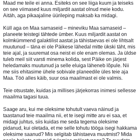
Maad me teile ei anna. Esiteks on see liiga kuum ja teiseks
on see viimased kuus miljardit aastat olnud meie kodu.
Aitäh, aga pikaajaline üürileping maksab ka midagi.
Küll aga on Maa sarnaseid – mineviku Maa sarnaseid –
planeete teistegi tähtede ümber. Kuus miljardit aastat on
kolmkümmend galaktilist aastat ja tähistaevas ei ole lihtsalt
muutunud – täna ei ole Päikese lähedal mitte ükski täht, mis
teie ajal, ja suuremat osa neist ei ole enam olemas. Ja üldse
tuleb meil siit varsti minema kolida, sest Päike on järjest
heledamaks muutunud ja selle eluiga läheneb lõpule. Nii
me siis ehitasime ühele sobivale planeedile üles teie aja
Maa. Töö alles käib, suur osa maailmast ei ole valmis.
Teie otsustate, kuidas ja millises järjekorras inimesi sellesse
maailma tagasi tuua.
Saage aru, kui me oleksime tohutult vaeva näinud ja
taastanud teie maailma nii, et te isegi mitte aru ei saa, et
midagi juhtus, siis kuidas me seda tegema oleksime
pidanud, kui oletada, et me selle tohutu tööga isegi hakkama
oleksime saanud? Mis selgitab tähistaeva muutmist? Mida