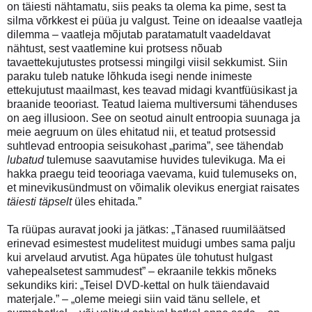
on täiesti nähtamatu, siis peaks ta olema ka pime, sest ta
silma võrkkest ei püüa ju valgust. Teine on ideaalse vaatleja
dilemma – vaatleja mõjutab paratamatult vaadeldavat
nähtust, sest vaatlemine kui protsess nõuab
tavaettekujutustes protsessi mingilgi viisil sekkumist. Siin
paraku tuleb natuke lõhkuda isegi nende inimeste
ettekujutust maailmast, kes teavad midagi kvantfüüsikast ja
braanide teooriast. Teatud laiema multiversumi tähenduses
on aeg illusioon. See on seotud ainult entroopia suunaga ja
meie aegruum on üles ehitatud nii, et teatud protsessid
suhtlevad entroopia seisukohast „parima”, see tähendab
lubatud
tulemuse saavutamise huvides tulevikuga. Ma ei
hakka praegu teid teooriaga vaevama, kuid tulemuseks on,
et minevikusündmust on võimalik olevikus energiat raisates
täiesti täpselt
üles ehitada.”
Ta rüüpas auravat jooki ja jätkas: „Tänased ruumiläätsed
erinevad esimestest mudelitest muidugi umbes sama palju
kui arvelaud arvutist. Aga hüpates üle tohutust hulgast
vahepealsetest sammudest” – ekraanile tekkis mõneks
sekundiks kiri: „Teisel DVD-kettal on hulk täiendavaid
materjale.” – „oleme meiegi siin vaid tänu sellele, et