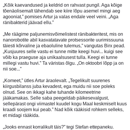
„Kõik kaevandused ja keldrid on rahvast pungil. Aga kõige
tõenäolisemalt tähendab see kiire lõpu asemel mingi aeg
agooniat,” pomises Artur ja valas endale veel veini. „Aga
ränibakterid jäävad ellu.”
„Me räägime paljunemisvõimelistest ränibakteritest, mis on
nanorobotite abil kasvatatavate protsessorite uurimissuuna
täiesti kõrvaline ja ebaoluline tulemus,” vangutas Birx pead.
„Kusjuures selle vastu ei tunne mitte keegi huvi... kuigi see
võib ka praeguse aja unikaalsusest tulla. Keegi ei tunne
millegi vastu huvi.” Ta väristas õlgu. „On oktoobri lõpp ja on
nii soe...”
„Komeet,” ütles Artur äraolevalt. „Tegelikult suurenes
kiirgusbilanss juba kevadest, ega muidu nii soe poleks
olnud. See on ikkagi kahe tuhande kilomeetrine
jääkamakas. Selle saba peegeldab päikesevalgust,
sellepärast ongi viimastel kuudel kogu Maal keskmiselt kuus
kraadi soojem kui peab.” Nad kõik rääkisid rohkem selleks,
et midagi rääkida.
„Jooks ennast korralikult täis?” tegi Stefan ettepaneku.