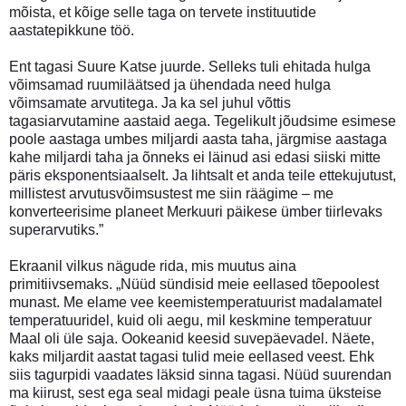
mõista, et kõige selle taga on tervete instituutide
aastatepikkune töö.
Ent tagasi Suure Katse juurde. Selleks tuli ehitada hulga
võimsamad ruumiläätsed ja ühendada need hulga
võimsamate arvutitega. Ja ka sel juhul võttis
tagasiarvutamine aastaid aega. Tegelikult jõudsime esimese
poole aastaga umbes miljardi aasta taha, järgmise aastaga
kahe miljardi taha ja õnneks ei läinud asi edasi siiski mitte
päris eksponentsiaalselt. Ja lihtsalt et anda teile ettekujutust,
millistest arvutusvõimsustest me siin räägime – me
konverteerisime planeet Merkuuri päikese ümber tiirlevaks
superarvutiks.”
Ekraanil vilkus nägude rida, mis muutus aina
primitiivsemaks. „Nüüd sündisid meie eellased tõepoolest
munast. Me elame vee keemistemperatuurist madalamatel
temperatuuridel, kuid oli aegu, mil keskmine temperatuur
Maal oli üle saja. Ookeanid keesid suvepäevadel. Näete,
kaks miljardit aastat tagasi tulid meie eellased veest. Ehk
siis tagurpidi vaadates läksid sinna tagasi. Nüüd suurendan
ma kiirust, sest ega seal midagi peale üsna tuima üksteise