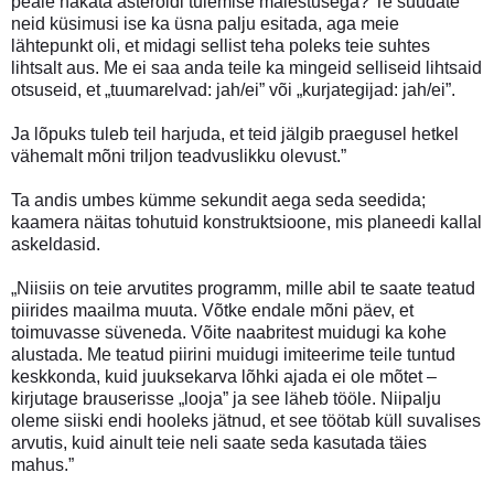
peale hakata asteroidi tulemise mälestusega? Te suudate
neid küsimusi ise ka üsna palju esitada, aga meie
lähtepunkt oli, et midagi sellist teha poleks teie suhtes
lihtsalt aus. Me ei saa anda teile ka mingeid selliseid lihtsaid
otsuseid, et „tuumarelvad: jah/ei” või „kurjategijad: jah/ei”.
Ja lõpuks tuleb teil harjuda, et teid jälgib praegusel hetkel
vähemalt mõni triljon teadvuslikku olevust.”
Ta andis umbes kümme sekundit aega seda seedida;
kaamera näitas tohutuid konstruktsioone, mis planeedi kallal
askeldasid.
„Niisiis on teie arvutites programm, mille abil te saate teatud
piirides maailma muuta. Võtke endale mõni päev, et
toimuvasse süveneda. Võite naabritest muidugi ka kohe
alustada. Me teatud piirini muidugi imiteerime teile tuntud
keskkonda, kuid juuksekarva lõhki ajada ei ole mõtet –
kirjutage brauserisse „looja” ja see läheb tööle. Niipalju
oleme siiski endi hooleks jätnud, et see töötab küll suvalises
arvutis, kuid ainult teie neli saate seda kasutada täies
mahus.”