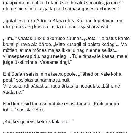
maapinna põhjalikult elamikskõlbmatuks muutis, ja ometi
oleme me siin, elus ja täpselt samasuguses ümbruses.”
„Igatahes on ka Artur ja Klara elus. Kui nad lõpetavad, on
ehk paras aeg küsida, mida nemad asjast arvavad.”
„Hm...” vaatas Birx ülakorruse suunas. „Oota!” Ta astus kahte
krunti piirava aia äärde. „Mitte kusagil ei paista kedagi... Ma
mõtlen, et ma mõnes majas ikka ju nägin enne sellist...
viimsepäevapidu, nagu meiegi... Tule tänavale kaasa, ma ei
julge üksi minna. Vaatame ringi.”
Ent Stefan seisis, nina taeva poole. „Tähed on vale koha
peal,” sosistas ta hämmastunult.
Viie sekundi pärast ta nagu ärkas ja noogutas. „Läheme
vaatame.”
Nad kõndisid tänaval natuke edasi-tagasi. „Kõik tundub
tühi...” sosistas Birx.
„Kui keegi neist keldris kükitab...”