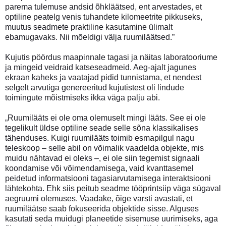
parema tulemuse andsid õhkläätsed, ent arvestades, et
optiline peatelg venis tuhandete kilomeetrite pikkuseks,
muutus seadmete praktiline kasutamine ülimalt
ebamugavaks. Nii mõeldigi välja ruumiläätsed.”
Kujutis pöördus maapinnale tagasi ja näitas laboratooriume
ja mingeid veidraid katseseadmeid. Aeg-ajalt jagunes
ekraan kaheks ja vaatajad pidid tunnistama, et nendest
selgelt arvutiga genereeritud kujutistest oli lindude
toimingute mõistmiseks ikka väga palju abi.
„Ruumilääts ei ole oma olemuselt mingi lääts. See ei ole
tegelikult üldse optiline seade selle sõna klassikalises
tähenduses. Kuigi ruumilääts toimib esmapilgul nagu
teleskoop – selle abil on võimalik vaadelda objekte, mis
muidu nähtavad ei oleks –, ei ole siin tegemist signaali
koondamise või võimendamisega, vaid kvanttasemel
peidetud informatsiooni tagasiarvutamisega interaktsiooni
lähtekohta. Ehk siis peitub seadme tööprintsiip väga sügaval
aegruumi olemuses. Vaadake, õige varsti avastati, et
ruumiläätse saab fokuseerida objektide sisse. Alguses
kasutati seda muidugi planeetide sisemuse uurimiseks, aga