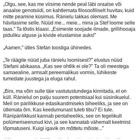
„Olgu, see, kas me viisime nende peal läbi oraalse või
anaalse genotsiidi, on kahtlemata filosoofiliselt huvitav, kuid
mitte peamine küsimus. Ränielu lakkas olemast. Me
hävitasime selle. Nüüd me... meie... mina ja Stef loome selle
taas.” Ta tõstis klaasi. „Esimeste soojade ilmade, grillihooaja
piduliku alguse ja kivide elustamise auks!”
„Aamen,” ütles Stefan toostiga ühinedes.
„Te räägite nüüd juba ränielu loomisest?” elustus nüüd
Stefani abikaasa. „Kas see ohtlik ei ole?” Ta oli meestega
samaealine, armsalt pereemalikus vormis, lühikeste
tumedate juustega ja eluga rahul.
„Birx, ma võin sulle täie vastutustundega kinnitada, et on
küll. Ränielul on palju suurem potentsiaal kui süsinikuelul.
Meil on pärilikkuse edasikandmiseks biheeliks, ja see on
ütlemata õrn. Kas keedumunast tuleb tibu? Ei tule.
Ränipärilikkust kannab pentaheeliks, see on tegelikult
polümeriseerunud kivi, ja see kannatab vähemalt keetmist
lõpmatuseni. Kuigi igavik on mõttetu mõiste...”