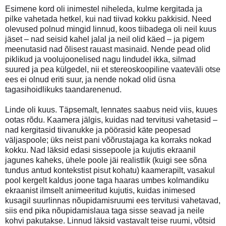
Esimene kord oli inimestel niheleda, kulme kergitada ja
pilke vahetada hetkel, kui nad tiivad kokku pakkisid. Need
olevused polnud mingid linnud, koos tiibadega oli neil kuus
jäset – nad seisid kahel jalal ja neil olid käed – ja pigem
meenutasid nad õlisest rauast masinaid. Nende pead olid
piklikud ja voolujoonelised nagu lindudel ikka, silmad
suured ja pea külgedel, nii et stereoskoopiline vaateväli otse
ees ei olnud eriti suur, ja nende nokad olid üsna
tagasihoidlikuks taandarenenud.
Linde oli kuus. Täpsemalt, lennates saabus neid viis, kuues
ootas rõdu. Kaamera jälgis, kuidas nad tervitusi vahetasid –
nad kergitasid tiivanukke ja pöörasid käte peopesad
väljaspoole; üks neist pani võõrustajaga ka korraks nokad
kokku. Nad läksid edasi sissepoole ja kujutis ekraanil
jagunes kaheks, ühele poole jäi realistlik (kuigi see sõna
tundus antud kontekstist pisut kohatu) kaamerapilt, vasakul
pool kergelt kaldus joone taga haaras umbes kolmandiku
ekraanist ilmselt animeeritud kujutis, kuidas inimesed
kusagil suurlinnas nõupidamisruumi ees tervitusi vahetavad,
siis end pika nõupidamislaua taga sisse seavad ja neile
kohvi pakutakse. Linnud läksid vastavalt teise ruumi, võtsid