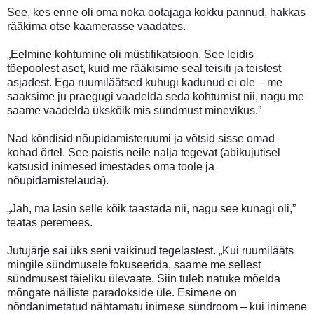
See, kes enne oli oma noka ootajaga kokku pannud, hakkas
rääkima otse kaamerasse vaadates.
„Eelmine kohtumine oli müstifikatsioon. See leidis
tõepoolest aset, kuid me rääkisime seal teisiti ja teistest
asjadest. Ega ruumiläätsed kuhugi kadunud ei ole – me
saaksime ju praegugi vaadelda seda kohtumist nii, nagu me
saame vaadelda ükskõik mis sündmust minevikus.”
Nad kõndisid nõupidamisteruumi ja võtsid sisse omad
kohad õrtel. See paistis neile nalja tegevat (abikujutisel
katsusid inimesed imestades oma toole ja
nõupidamistelauda).
„Jah, ma lasin selle kõik taastada nii, nagu see kunagi oli,”
teatas peremees.
Jutujärje sai üks seni vaikinud tegelastest. „Kui ruumilääts
mingile sündmusele fokuseerida, saame me sellest
sündmusest täieliku ülevaate. Siin tuleb natuke mõelda
mõngate näiliste paradokside üle. Esimene on
nõndanimetatud nähtamatu inimese sündroom – kui inimene