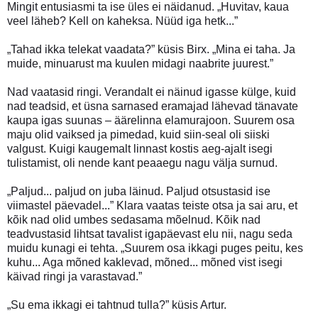
Mingit entusiasmi ta ise üles ei näidanud. „Huvitav, kaua
veel läheb? Kell on kaheksa. Nüüd iga hetk...”
„Tahad ikka telekat vaadata?” küsis Birx. „Mina ei taha. Ja
muide, minuarust ma kuulen midagi naabrite juurest.”
Nad vaatasid ringi. Verandalt ei näinud igasse külge, kuid
nad teadsid, et üsna sarnased eramajad lähevad tänavate
kaupa igas suunas – äärelinna elamurajoon. Suurem osa
maju olid vaiksed ja pimedad, kuid siin-seal oli siiski
valgust. Kuigi kaugemalt linnast kostis aeg-ajalt isegi
tulistamist, oli nende kant peaaegu nagu välja surnud.
„Paljud... paljud on juba läinud. Paljud otsustasid ise
viimastel päevadel...” Klara vaatas teiste otsa ja sai aru, et
kõik nad olid umbes sedasama mõelnud. Kõik nad
teadvustasid lihtsat tavalist igapäevast elu nii, nagu seda
muidu kunagi ei tehta. „Suurem osa ikkagi puges peitu, kes
kuhu... Aga mõned kaklevad, mõned... mõned vist isegi
käivad ringi ja varastavad.”
„Su ema ikkagi ei tahtnud tulla?” küsis Artur.