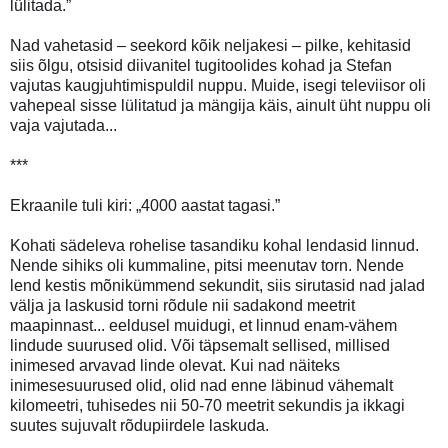
lülitada.”
Nad vahetasid – seekord kõik neljakesi – pilke, kehitasid
siis õlgu, otsisid diivanitel tugitoolides kohad ja Stefan
vajutas kaugjuhtimispuldil nuppu. Muide, isegi televiisor oli
vahepeal sisse lülitatud ja mängija käis, ainult üht nuppu oli
vaja vajutada...
***
Ekraanile tuli kiri: „4000 aastat tagasi.”
Kohati sädeleva rohelise tasandiku kohal lendasid linnud.
Nende sihiks oli kummaline, pitsi meenutav torn. Nende
lend kestis mõnikümmend sekundit, siis sirutasid nad jalad
välja ja laskusid torni rõdule nii sadakond meetrit
maapinnast... eeldusel muidugi, et linnud enam-vähem
lindude suurused olid. Või täpsemalt sellised, millised
inimesed arvavad linde olevat. Kui nad näiteks
inimesesuurused olid, olid nad enne läbinud vähemalt
kilomeetri, tuhisedes nii 50-70 meetrit sekundis ja ikkagi
suutes sujuvalt rõdupiirdele laskuda.