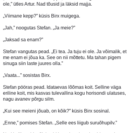
ole,” ütles Artur. Nad tõusid ja läksid majja.
„Viimane kepp?” küsis Birx muigega.
„Jah,” noogutas Stefan. „Ja meie?”
„Jaksad sa enam?”
Stefan vangutas pead. „Ei tea. Ja tuju ei ole. Ja võimalik, et
me enam ei jõua ka. See on nii mõttetu. Ma tahan pigem
sinuga siin laste juures olla.”
„Vaata...” sosistas Birx.
Stefan pööras pead. Idataevas lõõmas koit. Selline väga
eriline koit, mis kasvas tulevallina kogu horisondi ulatuses,
nagu avanev põrgu silm.
„Kui see meieni jõuab, on kõik?” küsis Birx sosinal.
„Enne,” pomises Stefan. „Selle ees liigub suruõhupilv.”