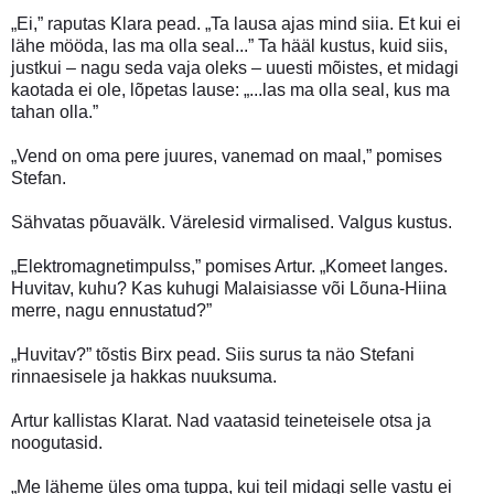
„Ei,” raputas Klara pead. „Ta lausa ajas mind siia. Et kui ei
lähe mööda, las ma olla seal...” Ta hääl kustus, kuid siis,
justkui – nagu seda vaja oleks – uuesti mõistes, et midagi
kaotada ei ole, lõpetas lause: „...las ma olla seal, kus ma
tahan olla.”
„Vend on oma pere juures, vanemad on maal,” pomises
Stefan.
Sähvatas põuavälk. Värelesid virmalised. Valgus kustus.
„Elektromagnetimpulss,” pomises Artur. „Komeet langes.
Huvitav, kuhu? Kas kuhugi Malaisiasse või Lõuna-Hiina
merre, nagu ennustatud?”
„Huvitav?” tõstis Birx pead. Siis surus ta näo Stefani
rinnaesisele ja hakkas nuuksuma.
Artur kallistas Klarat. Nad vaatasid teineteisele otsa ja
noogutasid.
„Me läheme üles oma tuppa, kui teil midagi selle vastu ei