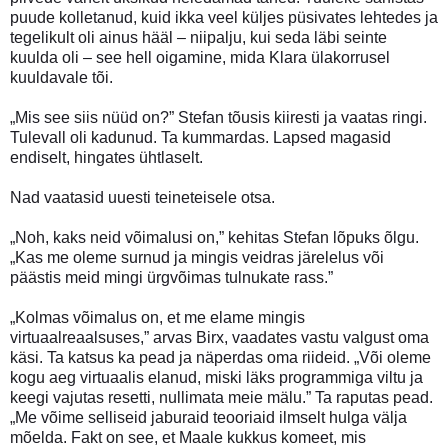
puude kolletanud, kuid ikka veel küljes püsivates lehtedes ja
tegelikult oli ainus hääl – niipalju, kui seda läbi seinte
kuulda oli – see hell oigamine, mida Klara ülakorrusel
kuuldavale tõi.
„Mis see siis nüüd on?” Stefan tõusis kiiresti ja vaatas ringi.
Tulevall oli kadunud. Ta kummardas. Lapsed magasid
endiselt, hingates ühtlaselt.
Nad vaatasid uuesti teineteisele otsa.
„Noh, kaks neid võimalusi on,” kehitas Stefan lõpuks õlgu.
„Kas me oleme surnud ja mingis veidras järelelus või
päästis meid mingi ürgvõimas tulnukate rass.”
„Kolmas võimalus on, et me elame mingis
virtuaalreaalsuses,” arvas Birx, vaadates vastu valgust oma
käsi. Ta katsus ka pead ja näperdas oma riideid. „Või oleme
kogu aeg virtuaalis elanud, miski läks programmiga viltu ja
keegi vajutas resetti, nullimata meie mälu.” Ta raputas pead.
„Me võime selliseid jaburaid teooriaid ilmselt hulga välja
mõelda. Fakt on see, et Maale kukkus komeet, mis