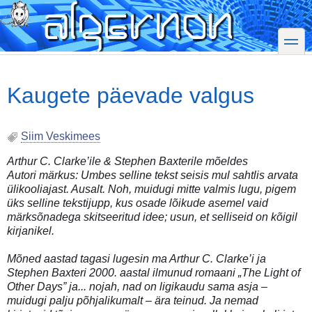
Skip
to
main
toggle
content
Kaugete päevade valgus
Siim Veskimees
Arthur C. Clarke’ile & Stephen Baxterile mõeldes
Autori märkus: Umbes selline tekst seisis mul sahtlis arvata
ülikooliajast. Ausalt. Noh, muidugi mitte valmis lugu, pigem
üks selline tekstijupp, kus osade lõikude asemel vaid
märksõnadega skitseeritud idee; usun, et selliseid on kõigil
kirjanikel.
Mõned aastad tagasi lugesin ma Arthur C. Clarke’i ja
Stephen Baxteri 2000. aastal ilmunud romaani „The Light of
Other Days” ja... nojah, nad on ligikaudu sama asja –
muidugi palju põhjalikumalt – ära teinud. Ja nemad