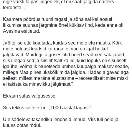
õige varsti taipas julgeolek, et nii saab jälgida näiteks
terroriste...”
Kaamera pöördus ruumi tagasi ja sõna sai kellaosuti
liikumise suunas järgmine õrrel kükitav lind, keda enne oli
Avesina esitletud.
„Võite ise ette kujutada, kuidas see meie elu muutis. Kõik
meie hulgast teadsid korraga, et nad on igal hetkel
jälgitavad. Muidugi, alguses olid need seadmed salajased,
siis illegaalsed ja siis lihtsalt kallid, kuid lõpuks oli sisuliselt
igaühel võimalik muretseda umbes kuupalga maksev seade,
millega Maa piires ükskõik mida jälgida. Hädad algavad aga
sellest, millest me täna alustasime – teoreetiliselt mitte miski
ei takista ka minevikku jälgimast.”
Ekraan sulas valgusesse.
Siis tekkis sellele kiri: „1000 aastat tagasi.”
Üle sädeleva tasandiku lendasid linnud. Viis tuli neid ja
kuues ootas rõdul.