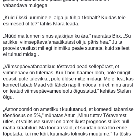
vabandava muigega.
„Kuid ükski uurimine ei alga ju tühjalt kohalt? Kuidas teie
esimesed olite?” tahtis Klara teada.
„Nüüd ma tunnen sinus ajakirjaniku ära,” naeratas Birx. „Su
artikkel viimsepäevafanaatikutest oli ju päris hea.” Ju ta
proovis vestlust millegi inimliku peale suunata, kuid sellest
ei tulnud midagi.
„Viimsepäevafanaatikud tõstavad pead sellepärast, et
viimnepäev on tulemas. Kui Thori haamer lööb, pole mingit
edasit, pole tulevikku, pole üldse mitte midagi. Me ei tea, kas
komeet tabab Maad või läheb napilt mööda, nii et minu arust
on teatud viimsepäevameeleolu õigustatud,” kehitas Stefan
õlgu.
„Astronoomid on ametlikult kuulutanud, et komeedi tabamise
tõenäosus on 5%,” mühatas Artur. „Minu tuttav Tõraverest
ütles, et valitsuse survel on ametlikust prognoosist üks null
maha kraabitud. Ma loodan vaid, et suudan oma töö enne
lõpetada, kui me kõik kuumaks tolmuks muutume.” Ta tõstis