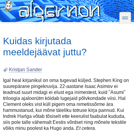
Skip
to
main
toggle
content
Kuidas kirjutada
meeldejäävat juttu?
Kristjan Sander
Igal heal kirjanikul on oma tugevad küljed. Stephen King on
suurepärane pingekruvija. 22-aastane Isaac Asimov ei
teadnud suurt midagi ei elust ega inimestest, kuid "Asumi"
triloogia ajaloorütm köidab lugejaid põlvkondade viisi. Hal
Clement oleks vist küll pigem oma nimetissõrme ära
hammustanud, kui mõne täieliku totruse kirja pannud. Kui
Indrek Harlga võtab tõsiselt ette keerulist faabulat kududa,
siis pole talle vähemalt Eestis võrdset ning mõnele tekstile
võiks minu poolest ka Hugo anda.
Et cetera
.