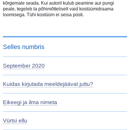
kõrgemale seada. Kui autoril kulub peamine aur pungi
peale, tegeleb ta põhimõtteliselt vaid kostüümidraama
loomisega. Tühi kostüüm ei seisa püsti.
Selles numbris
September 2020
Kuidas kirjutada meeldejäävat juttu?
Eikeegi ja ilma nimeta
Vürtsi ellu