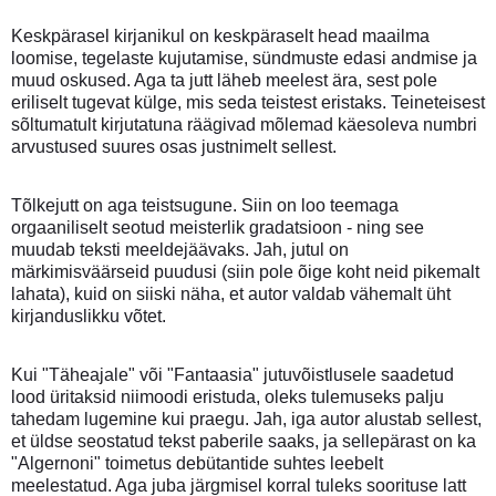
Keskpärasel kirjanikul on keskpäraselt head maailma
loomise, tegelaste kujutamise, sündmuste edasi andmise ja
muud oskused. Aga ta jutt läheb meelest ära, sest pole
eriliselt tugevat külge, mis seda teistest eristaks. Teineteisest
sõltumatult kirjutatuna räägivad mõlemad käesoleva numbri
arvustused suures osas justnimelt sellest.
Tõlkejutt on aga teistsugune. Siin on loo teemaga
orgaaniliselt seotud meisterlik gradatsioon - ning see
muudab teksti meeldejäävaks. Jah, jutul on
märkimisväärseid puudusi (siin pole õige koht neid pikemalt
lahata), kuid on siiski näha, et autor valdab vähemalt üht
kirjanduslikku võtet.
Kui "Täheajale" või "Fantaasia" jutuvõistlusele saadetud
lood üritaksid niimoodi eristuda, oleks tulemuseks palju
tahedam lugemine kui praegu. Jah, iga autor alustab sellest,
et üldse seostatud tekst paberile saaks, ja sellepärast on ka
"Algernoni" toimetus debütantide suhtes leebelt
meelestatud. Aga juba järgmisel korral tuleks soorituse latt