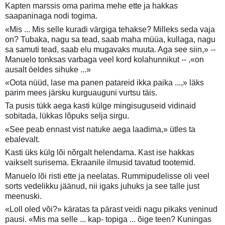
Kapten marssis oma parima mehe ette ja hakkas
saapaninaga nodi togima.
«Mis ... Mis selle kuradi värgiga tehakse? Milleks seda vaja
on? Tubaka, nagu sa tead, saab maha müüa, kullaga, nagu
sa samuti tead, saab elu mugavaks muuta. Aga see siin,» --
Manuelo tonksas varbaga veel kord kolahunnikut -- ,«on
ausalt öeldes sihuke ...»
«Oota nüüd, lase ma panen patareid ikka paika ...,» läks
parim mees järsku kurguauguni vurtsu täis.
Ta pusis tükk aega kasti külge mingisuguseid vidinaid
sobitada, lükkas lõpuks selja sirgu.
«See peab ennast vist natuke aega laadima,» ütles ta
ebalevalt.
Kasti üks külg lõi nõrgalt helendama. Kast ise hakkas
vaikselt surisema. Ekraanile ilmusid tavatud tootemid.
Manuelo lõi risti ette ja neelatas. Rummipudelisse oli veel
sorts vedelikku jäänud, nii igaks juhuks ja see talle just
meenuski.
«Loll oled või?» käratas ta pärast veidi nagu pikaks veninud
pausi. «Mis ma selle ... kap- topiga ... õige teen? Kuningas