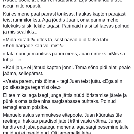
isegi mitte ropusti.
Kui esimene paat parrast tonksas, haukas kapten parajasti
teist rummilonksu. Aga jõudis Juani, oma parima mehe
tulekuks siiski tekile tagasi. Parimaid naisi tal laevas polnud
ja mis seal ikka.
«Mida kuradit!» ütles ta, sest närvid olid täitsa läbi.
«Kohihärgade kari või mis?»
«Jäta nüüd,» manitses parim mees, Juan nimeks. «Mis sa
tühja ...»
«Kari jah,» ei jätnud kapten jonni. Tema sõna pidi alati peale
jääma, sellepärast.
«Vaata parem, mis tõime,» tegi Juan teist juttu. «Ega siin
poisikestega tegemist ole.»
Ei tea miks, aga isegi junga jättis nüüd löristamise järele ja
pühkis oma tatise nina särgisabasse puhtaks. Polnud
temagi enam poisike.
Manuelo astus sammukese ettepoole. Juan küürutas üle
reelingu, hakkas paadisolijatelt träni vastu võtma. Junga
tundis end juba peaaegu mehena, aga särgi pesemine talle
muidugi ei meeldinud. Oli targematki teha.