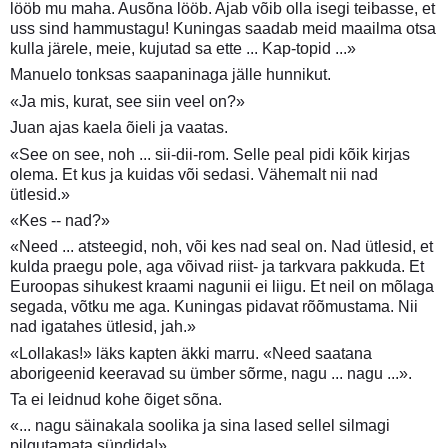
lööb mu maha. Ausõna lööb. Ajab võib olla isegi teibasse, et
uss sind hammustagu! Kuningas saadab meid maailma otsa
kulla järele, meie, kujutad sa ette ... Kap-topid ...»
Manuelo tonksas saapaninaga jälle hunnikut.
«Ja mis, kurat, see siin veel on?»
Juan ajas kaela õieli ja vaatas.
«See on see, noh ... sii-dii-rom. Selle peal pidi kõik kirjas
olema. Et kus ja kuidas või sedasi. Vähemalt nii nad
ütlesid.»
«Kes -- nad?»
«Need ... atsteegid, noh, või kes nad seal on. Nad ütlesid, et
kulda praegu pole, aga võivad riist- ja tarkvara pakkuda. Et
Euroopas sihukest kraami nagunii ei liigu. Et neil on mõlaga
segada, võtku me aga. Kuningas pidavat rõõmustama. Nii
nad igatahes ütlesid, jah.»
«Lollakas!» läks kapten äkki marru. «Need saatana
aborigeenid keeravad su ümber sõrme, nagu ... nagu ...».
Ta ei leidnud kohe õiget sõna.
«... nagu säinakala soolika ja sina lased sellel silmagi
pilgutamata sündida!»