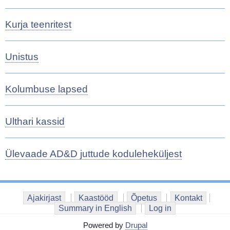
Kurja teenritest
Unistus
Kolumbuse lapsed
Ulthari kassid
Ülevaade AD&D juttude koduleheküljest
Ajakirjast
Kaastööd
Õpetus
Kontakt
Summary in English
Log in
Powered by
Drupal