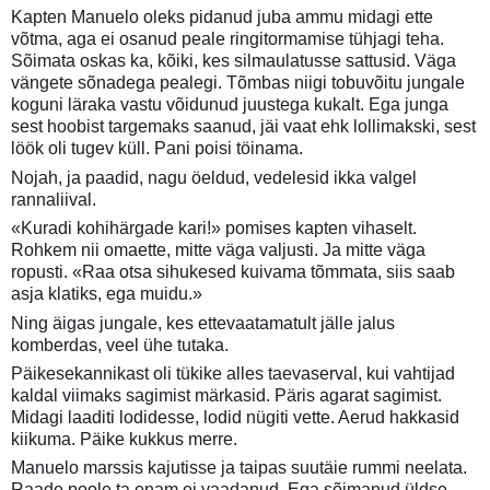
Kapten Manuelo oleks pidanud juba ammu midagi ette
võtma, aga ei osanud peale ringitormamise tühjagi teha.
Sõimata oskas ka, kõiki, kes silmaulatusse sattusid. Väga
vängete sõnadega pealegi. Tõmbas niigi tobuvõitu jungale
koguni läraka vastu võidunud juustega kukalt. Ega junga
sest hoobist targemaks saanud, jäi vaat ehk lollimakski, sest
löök oli tugev küll. Pani poisi töinama.
Nojah, ja paadid, nagu öeldud, vedelesid ikka valgel
rannaliival.
«Kuradi kohihärgade kari!» pomises kapten vihaselt.
Rohkem nii omaette, mitte väga valjusti. Ja mitte väga
ropusti. «Raa otsa sihukesed kuivama tõmmata, siis saab
asja klatiks, ega muidu.»
Ning äigas jungale, kes ettevaatamatult jälle jalus
komberdas, veel ühe tutaka.
Päikesekannikast oli tükike alles taevaserval, kui vahtijad
kaldal viimaks sagimist märkasid. Päris agarat sagimist.
Midagi laaditi lodidesse, lodid nügiti vette. Aerud hakkasid
kiikuma. Päike kukkus merre.
Manuelo marssis kajutisse ja taipas suutäie rummi neelata.
Raade poole ta enam ei vaadanud. Ega sõimanud üldse,