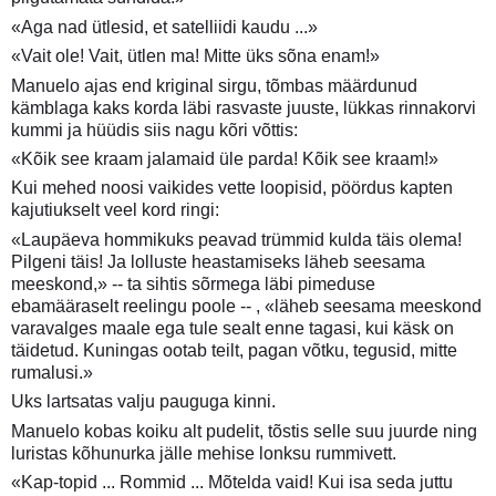
«Aga nad ütlesid, et satelliidi kaudu ...»
«Vait ole! Vait, ütlen ma! Mitte üks sõna enam!»
Manuelo ajas end kriginal sirgu, tõmbas määrdunud
kämblaga kaks korda läbi rasvaste juuste, lükkas rinnakorvi
kummi ja hüüdis siis nagu kõri võttis:
«Kõik see kraam jalamaid üle parda! Kõik see kraam!»
Kui mehed noosi vaikides vette loopisid, pöördus kapten
kajutiukselt veel kord ringi:
«Laupäeva hommikuks peavad trümmid kulda täis olema!
Pilgeni täis! Ja lolluste heastamiseks läheb seesama
meeskond,» -- ta sihtis sõrmega läbi pimeduse
ebamääraselt reelingu poole -- , «läheb seesama meeskond
varavalges maale ega tule sealt enne tagasi, kui käsk on
täidetud. Kuningas ootab teilt, pagan võtku, tegusid, mitte
rumalusi.»
Uks lartsatas valju pauguga kinni.
Manuelo kobas koiku alt pudelit, tõstis selle suu juurde ning
luristas kõhunurka jälle mehise lonksu rummivett.
«Kap-topid ... Rommid ... Mõtelda vaid! Kui isa seda juttu