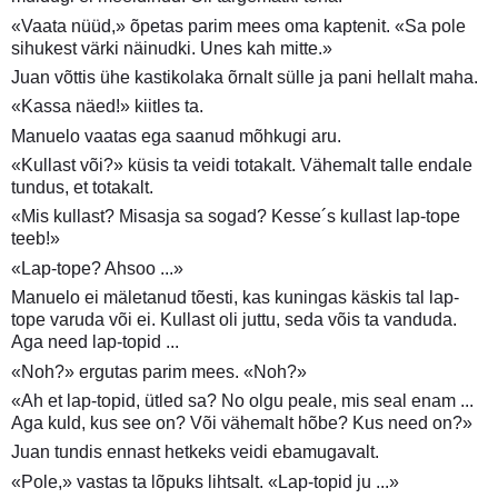
«Vaata nüüd,» õpetas parim mees oma kaptenit. «Sa pole
sihukest värki näinudki. Unes kah mitte.»
Juan võttis ühe kastikolaka õrnalt sülle ja pani hellalt maha.
«Kassa näed!» kiitles ta.
Manuelo vaatas ega saanud mõhkugi aru.
«Kullast või?» küsis ta veidi totakalt. Vähemalt talle endale
tundus, et totakalt.
«Mis kullast? Misasja sa sogad? Kesse´s kullast lap-tope
teeb!»
«Lap-tope? Ahsoo ...»
Manuelo ei mäletanud tõesti, kas kuningas käskis tal lap-
tope varuda või ei. Kullast oli juttu, seda võis ta vanduda.
Aga need lap-topid ...
«Noh?» ergutas parim mees. «Noh?»
«Ah et lap-topid, ütled sa? No olgu peale, mis seal enam ...
Aga kuld, kus see on? Või vähemalt hõbe? Kus need on?»
Juan tundis ennast hetkeks veidi ebamugavalt.
«Pole,» vastas ta lõpuks lihtsalt. «Lap-topid ju ...»