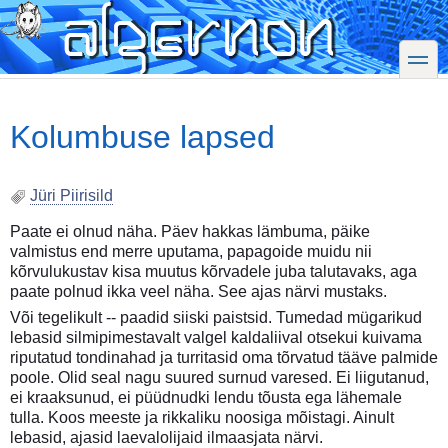
Skip
to
main
toggle
content
Kolumbuse lapsed
Jüri Piirisild
Paate ei olnud näha. Päev hakkas lämbuma, päike
valmistus end merre uputama, papagoide muidu nii
kõrvulukustav kisa muutus kõrvadele juba talutavaks, aga
paate polnud ikka veel näha. See ajas närvi mustaks.
Või tegelikult -- paadid siiski paistsid. Tumedad mügarikud
lebasid silmipimestavalt valgel kaldaliival otsekui kuivama
riputatud tondinahad ja turritasid oma tõrvatud tääve palmide
poole. Olid seal nagu suured surnud varesed. Ei liigutanud,
ei kraaksunud, ei püüdnudki lendu tõusta ega lähemale
tulla. Koos meeste ja rikkaliku noosiga mõistagi. Ainult
lebasid, ajasid laevalolijaid ilmaasjata närvi.