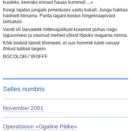
kuuleks, keeraks ennast hauas kummuli ...»
Keegi lajatas jungale pimeduses vastu kukalt. Junga hakkas
hädiselt töinama. Parda tagant kostus hingekraapivaid
lartsatusi.
Varsti oli laevatekk mittevajalikust kraamist puhas nagu
laguunivesi ja väsinud mehed võisid lõpuks magama minna.
Kõik lootsid täiesti tõsimeeli, et uus hommik tuleb vanast
õhtust tublisti targem.
BGCOLOR="#F0FFF
Selles numbris
November 2001
Operatsioon «Ogaline Päike»