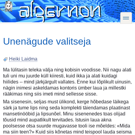
Skip
to
main
toggle
content
Unenägude valitseja
Heiki Laidma
Ma lülitasin teleka välja ning kobisin voodisse. Nii nagu alati
tuli uni mu juurde küll kiiresti, kuid ikka ja alati kuidagi
hiilides -- mind järkjärgult vallates. Enne kui lõplikult uinusin,
nägin inimesi askeldamas kontoris ümber laua ja millestki
rääkimas ning siis imeti mind sellesse sisse.
Ma sisenesin, seljas must ülikond, kerge hõbedase läikega
särk ja tume lips ning seda komplekti täiendamas plaatinast
mansetinööbid ja lipsunõel. Minu sisenenedes toas olijad
tõusid mind aupatlikult tervitades. Istusin laua akna
poolsesse otsa suurde mugavasse tooli ise mõeldes: «Mida
ma siin teen?» Kuid siis kõnetas mind teispool lauda seisma