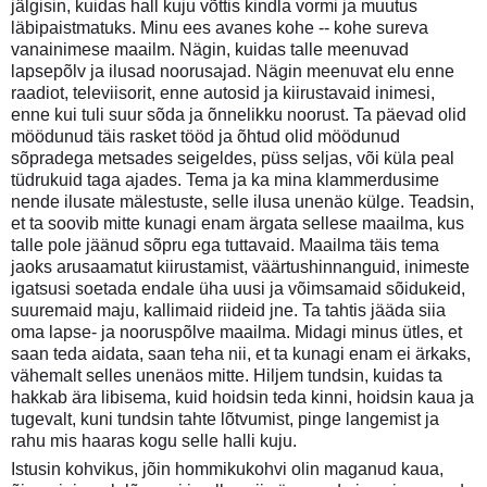
jälgisin, kuidas hall kuju võttis kindla vormi ja muutus
läbipaistmatuks. Minu ees avanes kohe -- kohe sureva
vanainimese maailm. Nägin, kuidas talle meenuvad
lapsepõlv ja ilusad noorusajad. Nägin meenuvat elu enne
raadiot, televiisorit, enne autosid ja kiirustavaid inimesi,
enne kui tuli suur sõda ja õnnelikku noorust. Ta päevad olid
möödunud täis rasket tööd ja õhtud olid möödunud
sõpradega metsades seigeldes, püss seljas, või küla peal
tüdrukuid taga ajades. Tema ja ka mina klammerdusime
nende ilusate mälestuste, selle ilusa unenäo külge. Teadsin,
et ta soovib mitte kunagi enam ärgata sellese maailma, kus
talle pole jäänud sõpru ega tuttavaid. Maailma täis tema
jaoks arusaamatut kiirustamist, väärtushinnanguid, inimeste
igatsusi soetada endale üha uusi ja võimsamaid sõidukeid,
suuremaid maju, kallimaid riideid jne. Ta tahtis jääda siia
oma lapse- ja nooruspõlve maailma. Midagi minus ütles, et
saan teda aidata, saan teha nii, et ta kunagi enam ei ärkaks,
vähemalt selles unenäos mitte. Hiljem tundsin, kuidas ta
hakkab ära libisema, kuid hoidsin teda kinni, hoidsin kaua ja
tugevalt, kuni tundsin tahte lõtvumist, pinge langemist ja
rahu mis haaras kogu selle halli kuju.
Istusin kohvikus, jõin hommikukohvi olin maganud kaua,