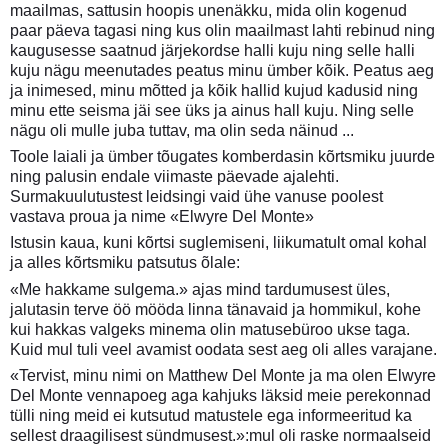
maailmas, sattusin hoopis unenäkku, mida olin kogenud
paar päeva tagasi ning kus olin maailmast lahti rebinud ning
kaugusesse saatnud järjekordse halli kuju ning selle halli
kuju nägu meenutades peatus minu ümber kõik. Peatus aeg
ja inimesed, minu mõtted ja kõik hallid kujud kadusid ning
minu ette seisma jäi see üks ja ainus hall kuju. Ning selle
nägu oli mulle juba tuttav, ma olin seda näinud ...
Toole laiali ja ümber tõugates komberdasin kõrtsmiku juurde
ning palusin endale viimaste päevade ajalehti.
Surmakuulutustest leidsingi vaid ühe vanuse poolest
vastava proua ja nime «Elwyre Del Monte»
Istusin kaua, kuni kõrtsi suglemiseni, liikumatult omal kohal
ja alles kõrtsmiku patsutus õlale:
«Me hakkame sulgema.» ajas mind tardumusest üles,
jalutasin terve öö mööda linna tänavaid ja hommikul, kohe
kui hakkas valgeks minema olin matusebüroo ukse taga.
Kuid mul tuli veel avamist oodata sest aeg oli alles varajane.
«Tervist, minu nimi on Matthew Del Monte ja ma olen Elwyre
Del Monte vennapoeg aga kahjuks läksid meie perekonnad
tülli ning meid ei kutsutud matustele ega informeeritud ka
sellest draagilisest sündmusest.»:mul oli raske normaalseid