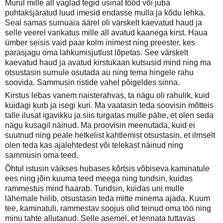
Murul mille all vaglad tegid usinat tööd või juba
puhtaksjäratud luud imesid endasse mulla ja kõdu lehka.
Seal samas surnuaia äärel oli värskelt kaevatud haud ja
selle veerel varikatus mille all avatud kaanega kirst. Haua
ümber seisis vaid paar kolm inimest ning preester, kes
parasjagu oma lahkumisjutlust lõpetas. See värskelt
kaevatud haud ja avatud kirstukaan kutsusid mind ning ma
otsustasin surnule osutada au ning tema hingele rahu
soovida. Sammusin ristide vahel põigeldes sinna.
Kirstus lebas vanem naisterahvas, ta nägu oli rahulik, kuid
kuidagi kurb ja isegi kuri. Ma vaatasin teda soovisin mõtteis
talle ilusat igavikku ja siis turgatas mulle pähe, et olen seda
nägu kusagil näinud. Ma proovisin meenutada, kuid ei
suutnud ning peale hetkelist kahtlemist otsustasin, et ilmselt
olen teda kas ajalehtedest või telekast näinud ning
sammusin oma teed.
Õhtul istusin väikses hubases kõrtsis võbiseva kaminatule
ees ning jõin kuuma teed meega ning tundsin, kuidas
rammestus mind haarab. Tundsin, kuidas uni mulle
lähemale hiilib, otsustasin teda mitte minema ajada. Kuum
tee, kaminatuli, rammestav soojus olid teinud oma töö ning
minu tahte allutanud. Selle asemel, et lennata tuttavas