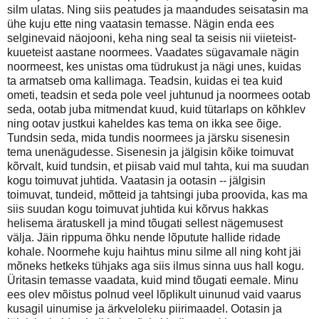
silm ulatas. Ning siis peatudes ja maandudes seisatasin ma
ühe kuju ette ning vaatasin temasse. Nägin enda ees
selginevaid näojooni, keha ning seal ta seisis nii viieteist-
kuueteist aastane noormees. Vaadates sügavamale nägin
noormeest, kes unistas oma tüdrukust ja nägi unes, kuidas
ta armatseb oma kallimaga. Teadsin, kuidas ei tea kuid
ometi, teadsin et seda pole veel juhtunud ja noormees ootab
seda, ootab juba mitmendat kuud, kuid tütarlaps on kõhklev
ning ootav justkui kaheldes kas tema on ikka see õige.
Tundsin seda, mida tundis noormees ja järsku sisenesin
tema unenägudesse. Sisenesin ja jälgisin kõike toimuvat
kõrvalt, kuid tundsin, et piisab vaid mul tahta, kui ma suudan
kogu toimuvat juhtida. Vaatasin ja ootasin -- jälgisin
toimuvat, tundeid, mõtteid ja tahtsingi juba proovida, kas ma
siis suudan kogu toimuvat juhtida kui kõrvus hakkas
helisema äratuskell ja mind tõugati sellest nägemusest
välja. Jäin rippuma õhku nende lõputute hallide ridade
kohale. Noormehe kuju haihtus minu silme all ning koht jäi
mõneks hetkeks tühjaks aga siis ilmus sinna uus hall kogu.
Üritasin temasse vaadata, kuid mind tõugati eemale. Minu
ees olev mõistus polnud veel lõplikult uinunud vaid vaarus
kusagil uinumise ja ärkveloleku piirimaadel. Ootasin ja