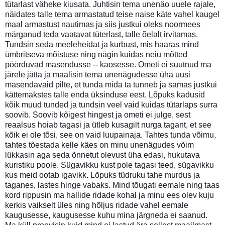
tütarlast väheke kiusata. Juhtisin tema unenäo uuele rajale,
näidates talle tema armastatud teise naise käte vahel kaugel
maal armastust nautimas ja siis justkui oleks noormees
märganud teda vaatavat tüterlast, talle õelalt irvitamas.
Tundsin seda meeleheidat ja kurbust, mis haaras mind
ümbritseva mõistuse ning nägin kuidas neiu mõtted
pöörduvad masendusse -- kaosesse. Ometi ei suutnud ma
järele jätta ja maalisin tema unenägudesse üha uusi
masendavaid pilte, et tunda mida ta tunneb ja samas justkui
kättemakstes talle enda üksinduse eest. Lõpuks kadusid
kõik muud tunded ja tundsin veel vaid kuidas tütarlaps surra
soovib. Soovib kõigest hingest ja ometi ei julge, sest
reaalsus hoiab tagasi ja ütleb kusagilt nurga tagant, et see
kõik ei ole tõsi, see on vaid luupainaja. Tahtes tunda võimu,
tahtes tõestada kelle käes on minu unenägudes võim
lükkasin aga seda õnnetut olevust üha edasi, hukutava
kuristiku poole. Sügavikku kust pole tagasi teed, sügavikku
kus meid ootab igavikk. Lõpuks tüdruku tahe murdus ja
taganes, lastes hinge vabaks. Mind tõugati eemale ning taas
kord rippusin ma hallide ridade kohal ja minu ees olev kuju
kerkis vaikselt üles ning hõljus ridade vahel eemale
kaugusesse, kaugusesse kuhu mina järgneda ei saanud.