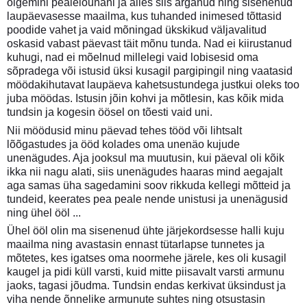
õigemini pealelõunani ja alles siis ärganud ning sisenenud
laupäevasesse maailma, kus tuhanded inimesed tõttasid
poodide vahet ja vaid mõningad ükskikud väljavalitud
oskasid vabast päevast täit mõnu tunda. Nad ei kiirustanud
kuhugi, nad ei mõelnud millelegi vaid lobisesid oma
sõpradega või istusid üksi kusagil pargipingil ning vaatasid
möödakihutavat laupäeva kahetsustundega justkui oleks too
juba möödas. Istusin jõin kohvi ja mõtlesin, kas kõik mida
tundsin ja kogesin öösel on tõesti vaid uni.
Nii möödusid minu päevad tehes tööd või lihtsalt
lõõgastudes ja ööd kolades oma unenäo kujude
unenägudes. Aja jooksul ma muutusin, kui päeval oli kõik
ikka nii nagu alati, siis unenägudes haaras mind aegajalt
aga samas üha sagedamini soov rikkuda kellegi mõtteid ja
tundeid, keerates pea peale nende unistusi ja unenägusid
ning ühel ööl ...
Ühel ööl olin ma sisenenud ühte järjekordsesse halli kuju
maailma ning avastasin ennast tütarlapse tunnetes ja
mõtetes, kes igatses oma noormehe järele, kes oli kusagil
kaugel ja pidi küll varsti, kuid mitte piisavalt varsti armunu
jaoks, tagasi jõudma. Tundsin endas kerkivat üksindust ja
viha nende õnnelike armunute suhtes ning otsustasin