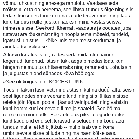
võimu, uhkust ning enesega rahulolu. Vaadates teda
mõistsin, et ta on pereema, see lihtsalt tundus õige ning siis
teda silmitsedes tundsin oma tajude teravnemist ning taas
kord tundus mulle, justkui näeksin minu vastas seisva
inimese sisse. Seekord lähemalt vaadates ja oodates juba
tuttavat ära tõukamist nägin hoopis tema mõtteid, tundeid,
igatsusi, unistusi -- kõike, mis teeb meist kordumatu ja
ainulaadse isiksuse.
Ärkasin karates istuli, kartes seda mida olin näinud,
kogenud, tundnud. Istusin tükk aega pimedas toas, kuni
hingamine muutus ühtlasemaks ning rahunesin. Lohutasin
ja julgustasin end sõnades kõva häälega:
«See oli kõigest uni, KÕIGEST UNI»
Tõusin, läksin lasin vett ning astusin külma duúúi alla, seisin
seal ligunedes oma veerand tundi ning siis lülitasin sisse
teleka jõin lõpuni pooleli jäänud veinipudeli ning vahtisin
kuni hommikuni erinevaid filme ja saateid. See öö ma
rohkem ei uinunudki. Päev oli taas pikk ja tegude rohke,
kuid tajud olid endiselt teravad ja selged ning kogu aeg
tundus mulle, et kõik jätkub -- mul piisab vaid korra
ümbritsevate sisse piiluda ning ma näen kõike taas.