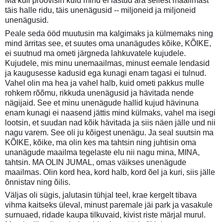
Ma küll proovisin kuid mind ei lastud ära sellest maailmast
täis halle ridu, täis unenägusid -- miljoneid ja miljoneid
unenägusid.
Peale seda ööd muutusin ma kalgimaks ja külmemaks ning
mind ärritas see, et suutes oma unanägudes kõike, KÕIKE,
ei suutnud ma ometi järgneda lahkuvatele kujudele.
Kujudele, mis minu unemaailmas, minust eemale lendasid
ja kaugusesse kadusid ega kunagi enam tagasi ei tulnud.
Vahel olin ma hea ja vahel halb, kuid ometi pakkus mulle
rohkem rõõmu, rikkuda unenägusid ja hävitada nende
nägijaid. See et minu unenägude hallid kujud hävinuna
enam kunagi ei naasend jättis mind külmaks, vahel ma isegi
lootsin, et suudan nad kõik hävitada ja siis näen jälle und nii
nagu varem. See oli ju kõigest unenägu. Ja seal suutsin ma
KÕIKE, kõike, ma olin kes ma tahtsin ning juhtisin oma
unanägude maailma tegelaste elu nii nagu mina, MINA,
tahtsin. MA OLIN JUMAL, omas väikses unenägude
maailmas. Olin kord hea, kord halb, kord õel ja kuri, siis jälle
õnnistav ning õilis.
Väljas oli sügis, jalutasin tühjal teel, krae kergelt tibava
vihma kaitseks üleval, minust paremale jäi park ja vasakule
surnuaed, ridade kaupa tilkuvaid, kivist riste märjal murul.