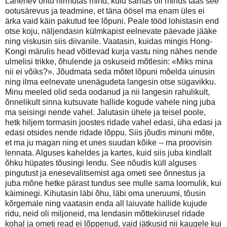
Lähenev õhtu hirmutas mind, kuid samas oli minus taas see
ootusärevus ja teadmine, et täna öösel ma enam üles ei
ärka vaid käin pakutud tee lõpuni. Peale tööd lohistasin end
otse koju, näljendasin külmkapist eelnevate päevade jääke
ning viskusin siis diivanile. Vaatasin, kuidas mingis Hong-
Kongi märulis head võitlevad kurja vastu ning nähes nende
ulmelisi trikke, õhulende ja oskuseid mõtlesin: «Miks mina
nii ei võiks?». Jõudmata seda mõtet lõpuni mõelda uinusin
ning ilma eelnevate unenägudeta langesin otse sügavikku.
Minu meeled olid seda oodanud ja nii langesin rahulikult,
õnnelikult sinna kutsuvate hallide kogude vahele ning juba
ma seisingi nende vahel. Jalutasin ühele ja teisel poole,
hetk hiljem tormasin joostes ridade vahel edasi, üha edasi ja
edasi otsides nende ridade lõppu. Siis jõudis minuni mõte,
et ma ju magan ning et unes suudan kõike -- ma proovisin
lennata. Alguses kaheldes ja kartes, kuid siis juba kindlalt
õhku hüpates tõusingi lendu. See nõudis küll alguses
pingutust ja enesevalitsemist aga ometi see õnnestus ja
juba mõne hetke pärast tundus see mulle sama loomulik, kui
käiminegi. Kihutasin läbi õhu, läbi oma uneruumi, tõusin
kõrgemale ning vaatasin enda all laiuvate hallide kujude
ridu, neid oli miljoneid, ma lendasin mõttekiirusel ridade
kohal ja ometi read ei lõppenud, vaid jätkusid nii kaugele kui