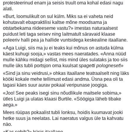
protesteerinud enam ja seisis truult oma kohal edasi nagu
alati.
«Burt, loomulikult on sul külm. Miks sa ei vaheta neid
kohutavalt ebapraktilisi kaltse mõne moodsama ja
otstarbekama riideeseme vastu?» imestas naturaalsest
puidust leti taga seisev ning laitmatult säravaid klaase
poleeriv halli pea ja hallide vuntsidega keskealine itaallane.
«Aga Luigi, siis ma ju ei teaks kui mõnus on astuda külma
käest kuhugi sooja,» vastas mees naeratades. «Anna nüüd
mulle kähku midagi sellist, mis mind üles sulataks ja too siis
mulle üks tubli portsjon oma kuulsat
spagetti pologneset
!»
«Sind ja sinu veidrusi,» ohkas itaallane teatraalselt ning läks
kööki kokale mehe tellimust edasi andma. Üsna pea oli ta
tagasi käes suur aurav pokaal veripunase joogiga.
«Joo! See peaks isegi sinu nõudlikule maitsele sobima,»
ütles Luigi ja ulatas klaasi Burtile. «Söögiga läheb tibake
aega.»
Mees rüüpas pokaalist tubli lonksu, hoidis kuumavat jooki
hetke suus ja neelatas. Lai naeratus valgus üle ta kahvatu
näo.
«Kas sobib?» küsis itaallane.