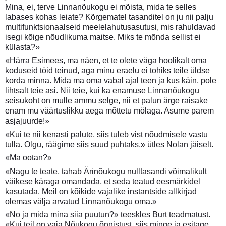
Mina, ei, terve Linnanõukogu ei mõista, mida te selles
labases kohas leiate? Kõrgematel tasanditel on ju nii palju
multifunktsionaalseid meelelahutusasutusi, mis rahuldavad
isegi kõige nõudlikuma maitse. Miks te mõnda sellist ei
külasta?»
«Härra Esimees, ma näen, et te olete väga hoolikalt oma
koduseid töid teinud, aga minu eraelu ei tohiks teile üldse
korda minna. Mida ma oma vabal ajal teen ja kus käin, pole
lihtsalt teie asi. Nii teie, kui ka enamuse Linnanõukogu
seisukoht on mulle ammu selge, nii et palun ärge raisake
enam mu väärtuslikku aega mõttetu mölaga. Asume parem
asjajuurde!»
«Kui te nii kenasti palute, siis tuleb vist nõudmisele vastu
tulla. Olgu, räägime siis suud puhtaks,» ütles Nolan jäiselt.
«Ma ootan?»
«Nagu te teate, tahab Ärinõukogu nulltasandi võimalikult
väikese käraga omandada, et seda teatud eesmärkidel
kasutada. Meil on kõikide vajalike instantside allkirjad
olemas välja arvatud Linnanõukogu oma.»
«No ja mida mina siia puutun?» teeskles Burt teadmatust.
«Kui teil on vaja Nõukogu õnnistust, siis minge ja esitage