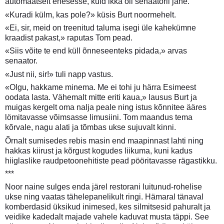
automaatselt enesesse, kuid ikka oli senaatoril jahe.
«Kuradi külm, kas pole?» küsis Burt noormehelt.
«Ei, sir, meid on treenitud taluma isegi üle kahekümne
kraadist pakast,» raputas Tom pead.
«Siis võite te end küll õnneseenteks pidada,» arvas
senaator.
«Just nii, sir!» tuli napp vastus.
«Olgu, hakkame minema. Me ei tohi ju härra Esimeest
oodata lasta. Vähemalt mitte eriti kaua,» lausus Burt ja
muigas kergelt oma nalja peale ning istus kõnnitee ääres
lömitavasse võimsasse limusiini. Tom maandus tema
kõrvale, nagu alati ja tõmbas ukse sujuvalt kinni.
Õrnalt sumisedes rebis masin end maapinnast lahti ning
hakkas kiirust ja kõrgust kogudes liikuma, kuni kadus
hiiglaslike raudpetoonehitiste pead pööritavasse rägastikku.
***
Noor naine sulges enda järel restorani luitunud-rohelise
ukse ning vaatas tähelepanelikult ringi. Hämaral tänaval
komberdasid üksikud inimesed, kes silmitsesid pahuralt ja
veidike kadedalt majade vahele kaduvat musta täppi. See