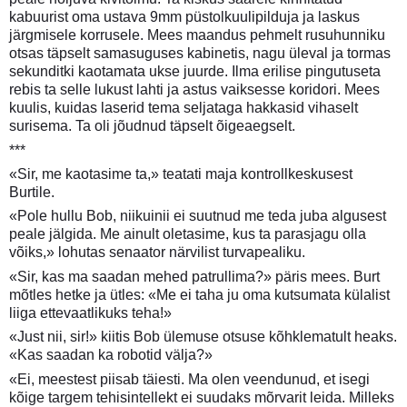
kabuurist oma ustava 9mm püstolkuulipilduja ja laskus
järgmisele korrusele. Mees maandus pehmelt rusuhunniku
otsas täpselt samasuguses kabinetis, nagu üleval ja tormas
sekunditki kaotamata ukse juurde. Ilma erilise pingutuseta
rebis ta selle lukust lahti ja astus vaiksesse koridori. Mees
kuulis, kuidas laserid tema seljataga hakkasid vihaselt
surisema. Ta oli jõudnud täpselt õigeaegselt.
***
«Sir, me kaotasime ta,» teatati maja kontrollkeskusest
Burtile.
«Pole hullu Bob, niikuinii ei suutnud me teda juba algusest
peale jälgida. Me ainult oletasime, kus ta parasjagu olla
võiks,» lohutas senaator närvilist turvapealiku.
«Sir, kas ma saadan mehed patrullima?» päris mees. Burt
mõtles hetke ja ütles: «Me ei taha ju oma kutsumata külalist
liiga ettevaatlikuks teha!»
«Just nii, sir!» kiitis Bob ülemuse otsuse kõhklematult heaks.
«Kas saadan ka robotid välja?»
«Ei, meestest piisab täiesti. Ma olen veendunud, et isegi
kõige targem tehisintellekt ei suudaks mõrvarit leida. Milleks