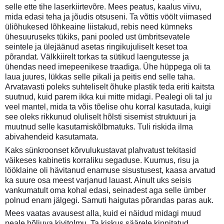
selle ette tihe laserkiirtevõre. Mees peatus, kaalus viivu,
mida edasi teha ja jõudis otsuseni. Ta võttis vöölt viimased
üliõhukesed lõhkeaine liistakud, rebis need kümneks
ühesuuruseks tükiks, pani pooled ust ümbritsevatele
seintele ja ülejäänud asetas ringikujuliselt keset toa
põrandat. Välkkiirelt torkas ta sütikud laengutesse ja
ühendas need imepeenikese traadiga. Ühe hüppega oli ta
laua juures, lükkas selle pikali ja peitis end selle taha.
Arvatavasti poleks suhteliselt õhuke plastik teda eriti kaitsta
suutnud, kuid parem ikka kui mitte midagi. Pealegi oli tal ju
veel mantel, mida ta võis tõelise ohu korral kasutada, kuigi
see oleks rikkunud oluliselt hõlsti sisemist struktuuri ja
muutnud selle kasutamiskõlbmatuks. Tuli riskida ilma
abivahendeid kasutamata.
Kaks sünkroonset kõrvulukustavat plahvatust tekitasid
väikeses kabinetis korraliku segaduse. Kuumus, risu ja
lööklaine oli hävitanud enamuse sisustusest, kaasa arvatud
ka suure osa meest varjanud lauast. Ainult uks seisis
vankumatult oma kohal edasi, seinadest aga selle ümber
polnud enam jälgegi. Samuti haigutas põrandas paras auk.
Mees vaatas avausest alla, kuid ei näidud midagi muud
peale hõljuva kivitolmu. Ta kiskus säärele kinnitatud