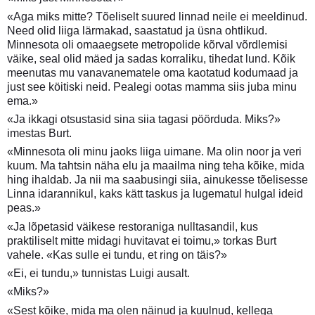
«Aga miks mitte? Tõeliselt suured linnad neile ei meeldinud.
Need olid liiga lärmakad, saastatud ja üsna ohtlikud.
Minnesota oli omaaegsete metropolide kõrval võrdlemisi
väike, seal olid mäed ja sadas korraliku, tihedat lund. Kõik
meenutas mu vanavanematele oma kaotatud kodumaad ja
just see köitiski neid. Pealegi ootas mamma siis juba minu
ema.»
«Ja ikkagi otsustasid sina siia tagasi pöörduda. Miks?»
imestas Burt.
«Minnesota oli minu jaoks liiga uimane. Ma olin noor ja veri
kuum. Ma tahtsin näha elu ja maailma ning teha kõike, mida
hing ihaldab. Ja nii ma saabusingi siia, ainukesse tõelisesse
Linna idarannikul, kaks kätt taskus ja lugematul hulgal ideid
peas.»
«Ja lõpetasid väikese restoraniga nulltasandil, kus
praktiliselt mitte midagi huvitavat ei toimu,» torkas Burt
vahele. «Kas sulle ei tundu, et ring on täis?»
«Ei, ei tundu,» tunnistas Luigi ausalt.
«Miks?»
«Sest kõike, mida ma olen näinud ja kuulnud, kellega