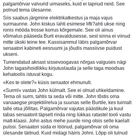
palgamõrvar valvurid uimaseks, kuid ei tapnud neid. See
polnud tema ülesanne.
Siis saabus järgmine elektrikatkestus ja maja vajus
surmaunne. John kiskus lahti esimese lifti?ahti ukse ning
ronis mööda trosse korrus kõrgemale. See oli ainus
võimalus pääseda Burti eravaldusesse, sest sinna ei viinud
mitte ükski teine tee. Kassisammul läbis palgamõrvar
senaatori kabineti eesruumi ja jõudis massiivse puidust
ukseni.
Tumendatud aknast sissevoogavas nõrgas valguses nägi
John tagasihoidlikku kirjutuslauda ja selle taga moodsas
kehatoolis istuvat kogu.
«Kes te olete?» küsis senaator ehmunult.
«Surm!» vastas John külmalt. See ei olnud uhkeldamine.
Tema oli surm, tahtis ta seda või mitte. John tõstis oma
vanaaegse projektiilrelva ja suunas selle Burtile, kes tuimalt
talle otsa jõllitas. Palgamõrvar vajutas päästikule ja kuul
tabas senaatorit täpselt rinda ning lükkas ratastel tooli vastu
matt-klaasi. John astus mehe juurde ning otsis selle kaelalt
pulssi. Senaatori süda ei löönud, palgamõrvar oli oma
ülesande täitnud. Kuid midagi häiris Johni. Lõpp oli tulnud