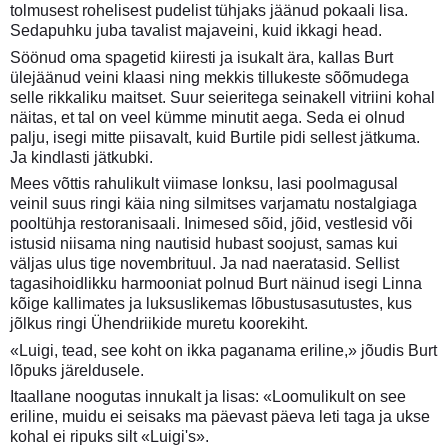
tolmusest rohelisest pudelist tühjaks jäänud pokaali lisa.
Sedapuhku juba tavalist majaveini, kuid ikkagi head.
Söönud oma spagetid kiiresti ja isukalt ära, kallas Burt
ülejäänud veini klaasi ning mekkis tillukeste sõõmudega
selle rikkaliku maitset. Suur seieritega seinakell vitriini kohal
näitas, et tal on veel kümme minutit aega. Seda ei olnud
palju, isegi mitte piisavalt, kuid Burtile pidi sellest jätkuma.
Ja kindlasti jätkubki.
Mees võttis rahulikult viimase lonksu, lasi poolmagusal
veinil suus ringi käia ning silmitses varjamatu nostalgiaga
pooltühja restoranisaali. Inimesed sõid, jõid, vestlesid või
istusid niisama ning nautisid hubast soojust, samas kui
väljas ulus tige novembrituul. Ja nad naeratasid. Sellist
tagasihoidlikku harmooniat polnud Burt näinud isegi Linna
kõige kallimates ja luksuslikemas lõbustusasutustes, kus
jõlkus ringi Ühendriikide muretu koorekiht.
«Luigi, tead, see koht on ikka paganama eriline,» jõudis Burt
lõpuks järeldusele.
Itaallane noogutas innukalt ja lisas: «Loomulikult on see
eriline, muidu ei seisaks ma päevast päeva leti taga ja ukse
kohal ei ripuks silt «Luigi's».