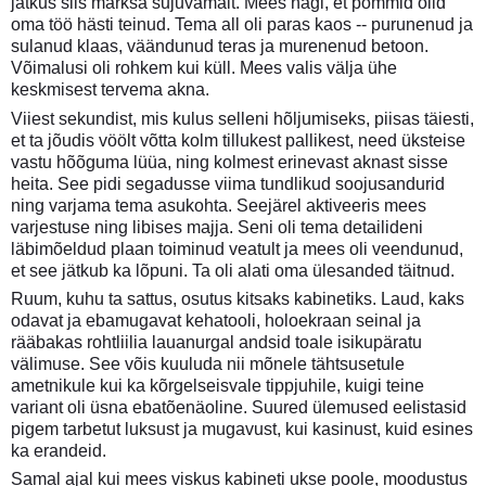
jätkus siis märksa sujuvamalt. Mees nägi, et pommid olid
oma töö hästi teinud. Tema all oli paras kaos -- purunenud ja
sulanud klaas, väändunud teras ja murenenud betoon.
Võimalusi oli rohkem kui küll. Mees valis välja ühe
keskmisest tervema akna.
Viiest sekundist, mis kulus selleni hõljumiseks, piisas täiesti,
et ta jõudis vöölt võtta kolm tillukest pallikest, need üksteise
vastu hõõguma lüüa, ning kolmest erinevast aknast sisse
heita. See pidi segadusse viima tundlikud soojusandurid
ning varjama tema asukohta. Seejärel aktiveeris mees
varjestuse ning libises majja. Seni oli tema detailideni
läbimõeldud plaan toiminud veatult ja mees oli veendunud,
et see jätkub ka lõpuni. Ta oli alati oma ülesanded täitnud.
Ruum, kuhu ta sattus, osutus kitsaks kabinetiks. Laud, kaks
odavat ja ebamugavat kehatooli, holoekraan seinal ja
rääbakas rohtliilia lauanurgal andsid toale isikupäratu
välimuse. See võis kuuluda nii mõnele tähtsusetule
ametnikule kui ka kõrgelseisvale tippjuhile, kuigi teine
variant oli üsna ebatõenäoline. Suured ülemused eelistasid
pigem tarbetut luksust ja mugavust, kui kasinust, kuid esines
ka erandeid.
Samal ajal kui mees viskus kabineti ukse poole, moodustus