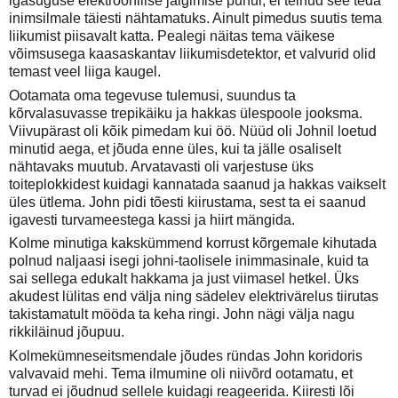
igasuguse elektroonilise jälgimise puhul, ei teinud see teda
inimsilmale täiesti nähtamatuks. Ainult pimedus suutis tema
liikumist piisavalt katta. Pealegi näitas tema väikese
võimsusega kaasaskantav liikumisdetektor, et valvurid olid
temast veel liiga kaugel.
Ootamata oma tegevuse tulemusi, suundus ta
kõrvalasuvasse trepikäiku ja hakkas ülespoole jooksma.
Viivupärast oli kõik pimedam kui öö. Nüüd oli Johnil loetud
minutid aega, et jõuda enne üles, kui ta jälle osaliselt
nähtavaks muutub. Arvatavasti oli varjestuse üks
toiteplokkidest kuidagi kannatada saanud ja hakkas vaikselt
üles ütlema. John pidi tõesti kiirustama, sest ta ei saanud
igavesti turvameestega kassi ja hiirt mängida.
Kolme minutiga kakskümmend korrust kõrgemale kihutada
polnud naljaasi isegi johni-taolisele inimmasinale, kuid ta
sai sellega edukalt hakkama ja just viimasel hetkel. Üks
akudest lülitas end välja ning sädelev elektrivärelus tiirutas
takistamatult mööda ta keha ringi. John nägi välja nagu
rikkiläinud jõupuu.
Kolmekümneseitsmendale jõudes ründas John koridoris
valvavaid mehi. Tema ilmumine oli niivõrd ootamatu, et
turvad ei jõudnud sellele kuidagi reageerida. Kiiresti lõi