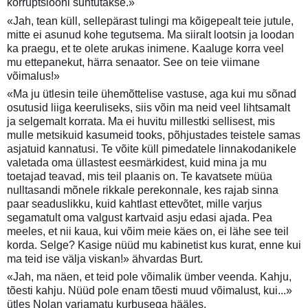
korruptsiooni suhtutakse.»
«Jah, tean küll, sellepärast tulingi ma kõigepealt teie jutule,
mitte ei asunud kohe tegutsema. Ma siiralt lootsin ja loodan
ka praegu, et te olete arukas inimene. Kaaluge korra veel
mu ettepanekut, härra senaator. See on teie viimane
võimalus!»
«Ma ju ütlesin teile ühemõttelise vastuse, aga kui mu sõnad
osutusid liiga keeruliseks, siis võin ma neid veel lihtsamalt
ja selgemalt korrata. Ma ei huvitu millestki sellisest, mis
mulle metsikuid kasumeid tooks, põhjustades teistele samas
asjatuid kannatusi. Te võite küll pimedatele linnakodanikele
valetada oma üllastest eesmärkidest, kuid mina ja mu
toetajad teavad, mis teil plaanis on. Te kavatsete müüa
nulltasandi mõnele rikkale perekonnale, kes rajab sinna
paar seaduslikku, kuid kahtlast ettevõtet, mille varjus
segamatult oma valgust kartvaid asju edasi ajada. Pea
meeles, et nii kaua, kui võim meie käes on, ei lähe see teil
korda. Selge? Kasige nüüd mu kabinetist kus kurat, enne kui
ma teid ise välja viskan!» ähvardas Burt.
«Jah, ma näen, et teid pole võimalik ümber veenda. Kahju,
tõesti kahju. Nüüd pole enam tõesti muud võimalust, kui...»
ütles Nolan varjamatu kurbusega hääles.