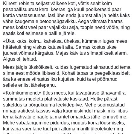
Kiiresti rebis ta seljast väikese koti, võttis sealt kolm
pesapallisuurust kera, keeras iga kuuli poolkerasid paar
korda vastassuunas, lasi ühe enda juurest alla ja heitis kaks
vähe kaugemale betoonsügavikku. Aega viitmata haaras
mees kotist veel paar vajalikku asja, toppis need vööle, ning
saatis koti esimesele pallile järele.
«Üks, kaks, kolm... kaheksa, üheksa, kümme,» luges mees
hääletult ning viskus katuselt alla. Samas kostus ukse
juurest võimas kärgatus. Majas käivitus silmapilkselt alarm.
Algus oli tehtud.
Mees jälgis ükskõikselt, kuidas lugematud aknaruudud tema
silme eest mööda libisesid. Kohati tabas ta peegelklaasidelt
ära ka enese viirastusliku kujutise, kuid ta ei pööranud
sellele erilist tähelepanu.
«Kolmkümmend,» ütles mees, kui tavapärase tänavamüra
summutas meeletu plahvatuste kaskaad. Hetke pärast
sukeldus ta põrgukuuma leekidepilve. Mehe soomustatud
rinnaplaatidest kasvas välja kuumuskindel mask, mis liibus
tema kahvatule näole ja mantel omandas jälle lennuvõime.
Mehe vabalangemine pidurdus, muutus korra tõusmiseks,
kui vana vaenlane tuul pidi alluma mantli üleolekule ning