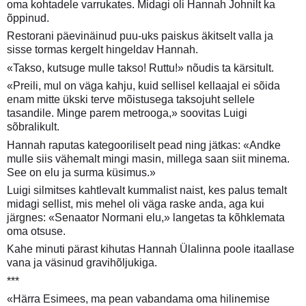
oma kohtadele varrukates. Midagi oli Hannah Johnilt ka
õppinud.
Restorani päevinäinud puu-uks paiskus äkitselt valla ja
sisse tormas kergelt hingeldav Hannah.
«Takso, kutsuge mulle takso! Ruttu!» nõudis ta kärsitult.
«Preili, mul on väga kahju, kuid sellisel kellaajal ei sõida
enam mitte ükski terve mõistusega taksojuht sellele
tasandile. Minge parem metrooga,» soovitas Luigi
sõbralikult.
Hannah raputas kategooriliselt pead ning jätkas: «Andke
mulle siis vähemalt mingi masin, millega saan siit minema.
See on elu ja surma küsimus.»
Luigi silmitses kahtlevalt kummalist naist, kes palus temalt
midagi sellist, mis mehel oli väga raske anda, aga kui
järgnes: «Senaator Normani elu,» langetas ta kõhklemata
oma otsuse.
Kahe minuti pärast kihutas Hannah Ülalinna poole itaallase
vana ja väsinud gravihõljukiga.
***
«Härra Esimees, ma pean vabandama oma hilinemise