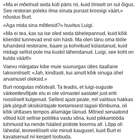
«Ma ei mõelnud seda küll päris nii, kuid ilmselt on sul õigus.
See restoran poleks ilma sinuta punast krossigi väärt,»
nõustus Burt.
«Aga mida sina mõtlesid?» huvitus Luigi.
«Ma ei tea, kas sa ise oled seda tähelepannud, kuid kõik
kliendid tunnevad end siin hästi. Ma olen tänu oma tööle
tuhandeid restorane, baare ja kohvikuid külastanud, kuid
midagi sellist pole ma kuskil tähendanud. Luigi, see koht on
kulda väärt!»
Vaevu märgatav kibe muie suunurgas ütles itaallane
lakooniliselt: «Jah, kindlasti, kui ainult kõik sinuga ühel
arvamusel oleksid.»
Burt noogutas mõistvalt. Ta teadis, et luigi-suguste
väikeettevõtjate elu ei ole viimastel aastatel just eriti
roosiliselt kulgenud. Sellest ajast peale, mil valitsus hakkas
järk-järgult üksiküritajate toetamisest tagasi tõmbuma, oli
kõik ühtlases tempos allamäge läinud. Mõned senaatorid
võtsid küll sellise poliitika vastu sõna, kuid pikkamööda
tuhmusid ka nende hääled pististe koorma all. Lõpp oli
lähedal, teoreetiliselt viie minuti kaugusel, kuid Burt ei
kavatsenud nii kergelt loobuda.