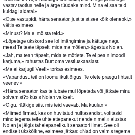
vastav taotlus neile ja ärge tüüdake mind. Mina ei saa teid
kuidagi aidata!»
«Otse vastupidi, härra senaator, just teist see kõik olenebki,»
väitis esimees.
«Minust? Ma ei mõista teid.»
«Lõpetage ükskord see lollimängimine ja käituge nagu
mees! Te teate täpselt, mida ma mõtlen,» ägestus Nolan.
«Jah, ma tean täpselt, mida te mõtlete. Te ei pea niimoodi
karjuma,» rahustas Burt oma vestluskaaslast.
«Ma ei karjugi! Veel!» torkas esimees.
«Vabandust, teil on loomulikult õigus. Te olete praegu lihtsalt
veenev.»
«Härra senaator, kas te lubate mul lõpetada või jätkate minu
solvamist?» küsis Nolan vaikselt.
«Olgu, rääkige siis, mis teid vaevab. Ma kuulan.»
«Mitmed firmad, kes on huvitatud nulltasandist, volitasid
mind tegema teile ühte ettepanekut nende nimel,» alustas
Nolan ja jälgis tähelepanelikult senaatori ilmet. See oli
endiselt ükskõikne, esimees jätkas: «Nad on valmis tegema