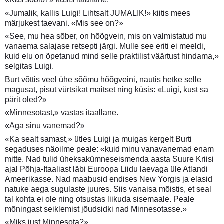
«Jumalik, kallis Luigi! Lihtsalt JUMALIK!» kiitis mees
märjukest taevani. «Mis see on?»
«See, mu hea sõber, on hõõgvein, mis on valmistatud mu
vanaema salajase retsepti järgi. Mulle see eriti ei meeldi,
kuid elu on õpetanud mind selle praktilist väärtust hindama,»
selgitas Luigi.
Burt võttis veel ühe sõõmu hõõgveini, nautis hetke selle
magusat, pisut vürtsikat maitset ning küsis: «Luigi, kust sa
pärit oled?»
«Minnesotast,» vastas itaallane.
«Aga sinu vanemad?»
«Ka sealt samast,» ütles Luigi ja muigas kergelt Burti
segaduses näoilme peale: «kuid minu vanavanemad enam
mitte. Nad tulid üheksakümneseismenda aasta Suure Kriisi
ajal Põhja-Itaaliast läbi Euroopa Liidu laevaga üle Atlandi
Ameerikasse. Nad maabusid endises New Yorgis ja elasid
natuke aega sugulaste juures. Siis vanaisa mõistis, et seal
tal kohta ei ole ning otsustas liikuda sisemaale. Peale
mõningast seiklemist jõudsidki nad Minnesotasse.»
«Miks just Minnesota?»