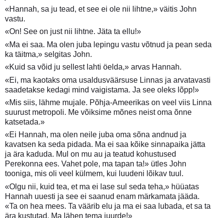
«Hannah, sa ju tead, et see ei ole nii lihtne,» väitis John
vastu.
«On! See on just nii lihtne. Jäta ta ellu!»
«Ma ei saa. Ma olen juba lepingu vastu võtnud ja pean seda
ka täitma,» selgitas John.
«Kuid sa võid ju sellest lahti öelda,» arvas Hannah.
«Ei, ma kaotaks oma usaldusväärsuse Linnas ja arvatavasti
saadetakse kedagi mind vaigistama. Ja see oleks lõpp!»
«Mis siis, lähme mujale. Põhja-Ameerikas on veel viis Linna
suurust metropoli. Me võiksime mõnes neist oma õnne
katsetada.»
«Ei Hannah, ma olen neile juba oma sõna andnud ja
kavatsen ka seda pidada. Ma ei saa kõike sinnapaika jätta
ja ära kaduda. Mul on mu au ja teatud kohustused
Perekonna ees. Vahet pole, ma tapan ta!» ütles John
tooniga, mis oli veel külmem, kui luudeni lõikav tuul.
«Olgu nii, kuid tea, et ma ei lase sul seda teha,» hüüatas
Hannah uuesti ja see ei saanud enam märkamata jääda.
«Ta on hea mees. Ta väärib elu ja ma ei saa lubada, et sa ta
ära kustutad. Ma lähen tema juurde!»