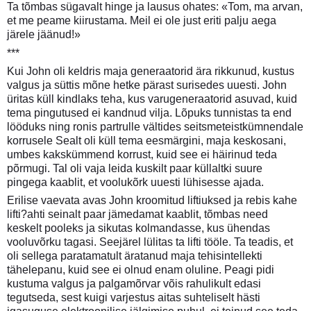
Ta tõmbas sügavalt hinge ja lausus ohates: «Tom, ma arvan,
et me peame kiirustama. Meil ei ole just eriti palju aega
järele jäänud!»
***
Kui John oli keldris maja generaatorid ära rikkunud, kustus
valgus ja süttis mõne hetke pärast surisedes uuesti. John
üritas küll kindlaks teha, kus varugeneraatorid asuvad, kuid
tema pingutused ei kandnud vilja. Lõpuks tunnistas ta end
lööduks ning ronis partrulle vältides seitsmeteistkümnendale
korrusele Sealt oli küll tema eesmärgini, maja keskosani,
umbes kakskümmend korrust, kuid see ei häirinud teda
põrmugi. Tal oli vaja leida kuskilt paar küllaltki suure
pingega kaablit, et voolukõrk uuesti lühisesse ajada.
Erilise vaevata avas John kroomitud liftiuksed ja rebis kahe
lifti?ahti seinalt paar jämedamat kaablit, tõmbas need
keskelt pooleks ja sikutas kolmandasse, kus ühendas
vooluvõrku tagasi. Seejärel lülitas ta lifti tööle. Ta teadis, et
oli sellega paratamatult äratanud maja tehisintellekti
tähelepanu, kuid see ei olnud enam oluline. Peagi pidi
kustuma valgus ja palgamõrvar võis rahulikult edasi
tegutseda, sest kuigi varjestus aitas suhteliselt hästi