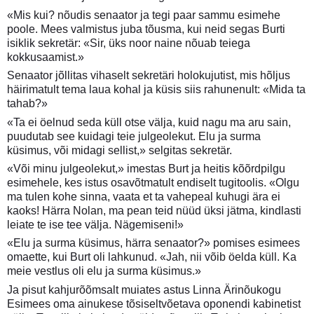
«Mis kui? nõudis senaator ja tegi paar sammu esimehe
poole. Mees valmistus juba tõusma, kui neid segas Burti
isiklik sekretär: «Sir, üks noor naine nõuab teiega
kokkusaamist.»
Senaator jõllitas vihaselt sekretäri holokujutist, mis hõljus
häirimatult tema laua kohal ja küsis siis rahunenult: «Mida ta
tahab?»
«Ta ei öelnud seda küll otse välja, kuid nagu ma aru sain,
puudutab see kuidagi teie julgeolekut. Elu ja surma
küsimus, või midagi sellist,» selgitas sekretär.
«Või minu julgeolekut,» imestas Burt ja heitis kõõrdpilgu
esimehele, kes istus osavõtmatult endiselt tugitoolis. «Olgu
ma tulen kohe sinna, vaata et ta vahepeal kuhugi ära ei
kaoks! Härra Nolan, ma pean teid nüüd üksi jätma, kindlasti
leiate te ise tee välja. Nägemiseni!»
«Elu ja surma küsimus, härra senaator?» pomises esimees
omaette, kui Burt oli lahkunud. «Jah, nii võib öelda küll. Ka
meie vestlus oli elu ja surma küsimus.»
Ja pisut kahjurõõmsalt muiates astus Linna Ärinõukogu
Esimees oma ainukese tõsiseltvõetava oponendi kabinetist