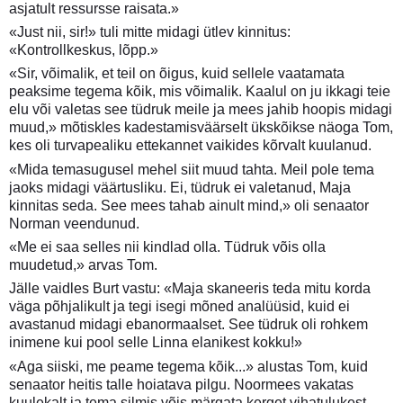
asjatult ressursse raisata.»
«Just nii, sir!» tuli mitte midagi ütlev kinnitus:
«Kontrollkeskus, lõpp.»
«Sir, võimalik, et teil on õigus, kuid sellele vaatamata
peaksime tegema kõik, mis võimalik. Kaalul on ju ikkagi teie
elu või valetas see tüdruk meile ja mees jahib hoopis midagi
muud,» mõtiskles kadestamisväärselt ükskõikse näoga Tom,
kes oli turvapealiku ettekannet vaikides kõrvalt kuulanud.
«Mida temasugusel mehel siit muud tahta. Meil pole tema
jaoks midagi väärtusliku. Ei, tüdruk ei valetanud, Maja
kinnitas seda. See mees tahab ainult mind,» oli senaator
Norman veendunud.
«Me ei saa selles nii kindlad olla. Tüdruk võis olla
muudetud,» arvas Tom.
Jälle vaidles Burt vastu: «Maja skaneeris teda mitu korda
väga põhjalikult ja tegi isegi mõned analüüsid, kuid ei
avastanud midagi ebanormaalset. See tüdruk oli rohkem
inimene kui pool selle Linna elanikest kokku!»
«Aga siiski, me peame tegema kõik...» alustas Tom, kuid
senaator heitis talle hoiatava pilgu. Noormees vakatas
kuulekalt ja tema silmis võis märgata kerget vihatulukest,