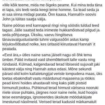
«Me kõik teeme, mida me õigeks peame. Kui mina teda täna
ei tapa, siis teeb seda keegi teine homme. Sa tead seda ja
ei saa sinna midagi parata. Õnn kaasa, Hannah!» soovis
John ja lülitas saatja välja.
Naine pööras end kannapeal ringi ning sööstis tuldud teed
tagasi. Jälle saatsid teda inimeste hukkamõistvad pilgud ja
seda põhjusega. Üksiku, vaevu hingitseva
tänavavalgustuslambi tuhmi valgussõõri astus kamp
kirjuksvõõbatud nolke, kes üritasid kiirustavat Hannah' it
peatada.
«Eest ära,» ütles naine sama jäiselt nagu oli õhk tema
ümber. Pätid irvitasid vaid ühemõtteliselt talle vastu ning
ründasid. Külmad, kalgendavad terad libisesid sujuvalt jaki
käistest välja ning Hannah astus edasi. Mõne sekundi
pärast olid kolm kallaletungijat veriste tompudena maas, üks
toetas ebakindlalt vastu määrdunud majaseina ja röökis
pead kinni hoides ahastavalt ning kaks pätti pistsid
hirmunult jooksu. Pühkinud terad hirmust väriseva nooruki
riiete sisse puhtaks, järgnes noor naine neile, kuid hoopis
teise eesmärgiga, ignoreerides üksikute möödakäijate
imestunud näoilmeid. Verised terad kadusid märkamatult