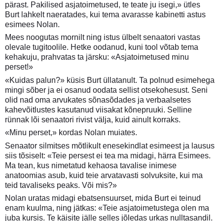
pärast. Pakilised asjatoimetused, te teate ju isegi,» ütles
Burt lahkelt naeratades, kui tema avarasse kabinetti astus
esimees Nolan.
Mees noogutas mornilt ning istus ülbelt senaatori vastas
olevale tugitoolile. Hetke oodanud, kuni tool võtab tema
kehakuju, prahvatas ta järsku: «Asjatoimetused minu
perset!»
«Kuidas palun?» küsis Burt üllatanult. Ta polnud esimehega
mingi sõber ja ei osanud oodata sellist otsekohesust. Seni
olid nad oma arvukates sõnasõdades ja verbaalsetes
kahevõitlustes kasutanud viisakat kõnepruuki. Selline
rünnak lõi senaatori rivist välja, kuid ainult korraks.
«Minu perset,» kordas Nolan muiates.
Senaator silmitses mõtlikult enesekindlat esimeest ja lausus
siis tõsiselt: «Teie persest ei tea ma midagi, härra Esimees.
Ma tean, kus nimetatud kehaosa tavalise inimese
anatoomias asub, kuid teie arvatavasti solvuksite, kui ma
teid tavaliseks peaks. Või mis?»
Nolan uratas midagi ebatsensuurset, mida Burt ei teinud
enam kuulma, ning jätkas: «Teie asjatoimetustega olen ma
juba kursis. Te käisite jälle selles jõledas urkas nulltasandil.