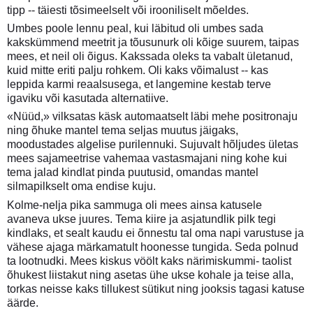
tipp -- täiesti tõsimeelselt või irooniliselt mõeldes.
Umbes poole lennu peal, kui läbitud oli umbes sada
kakskümmend meetrit ja tõusunurk oli kõige suurem, taipas
mees, et neil oli õigus. Kakssada oleks ta vabalt ületanud,
kuid mitte eriti palju rohkem. Oli kaks võimalust -- kas
leppida karmi reaalsusega, et langemine kestab terve
igaviku või kasutada alternatiive.
«Nüüd,» vilksatas käsk automaatselt läbi mehe positronaju
ning õhuke mantel tema seljas muutus jäigaks,
moodustades algelise purilennuki. Sujuvalt hõljudes ületas
mees sajameetrise vahemaa vastasmajani ning kohe kui
tema jalad kindlat pinda puutusid, omandas mantel
silmapilkselt oma endise kuju.
Kolme-nelja pika sammuga oli mees ainsa katusele
avaneva ukse juures. Tema kiire ja asjatundlik pilk tegi
kindlaks, et sealt kaudu ei õnnestu tal oma napi varustuse ja
vähese ajaga märkamatult hoonesse tungida. Seda polnud
ta lootnudki. Mees kiskus vöölt kaks närimiskummi- taolist
õhukest liistakut ning asetas ühe ukse kohale ja teise alla,
torkas neisse kaks tillukest sütikut ning jooksis tagasi katuse
äärde.