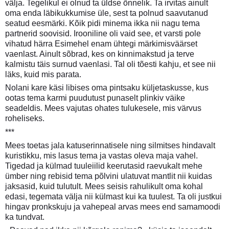
välja. Tegelikul ei olnud ta üldse õnnelik. Ta irvitas ainult
oma enda läbikukkumise üle, sest ta polnud saavutanud
seatud eesmärki. Kõik pidi minema ikka nii nagu tema
partnerid soovisid. Irooniline oli vaid see, et varsti pole
vihatud härra Esimehel enam ühtegi märkimisväärset
vaenlast. Ainult sõbrad, kes on kinnimakstud ja terve
kalmistu täis surnud vaenlasi. Tal oli tõesti kahju, et see nii
läks, kuid mis parata.
Nolani kare käsi libises oma pintsaku küljetaskusse, kus
ootas tema karmi puudutust punaselt plinkiv väike
seadeldis. Mees vajutas ohates tulukesele, mis värvus
roheliseks.
***
Mees toetas jala katuserinnatisele ning silmitses hindavalt
kuristikku, mis lasus tema ja vastas oleva maja vahel.
Tigedad ja külmad tuuleiilid keerutasid raevukalt mehe
ümber ning rebisid tema põlvini ulatuvat mantlit nii kuidas
jaksasid, kuid tulutult. Mees seisis rahulikult oma kohal
edasi, tegemata välja nii külmast kui ka tuulest. Ta oli justkui
hingav pronkskuju ja vahepeal arvas mees end samamoodi
ka tundvat.