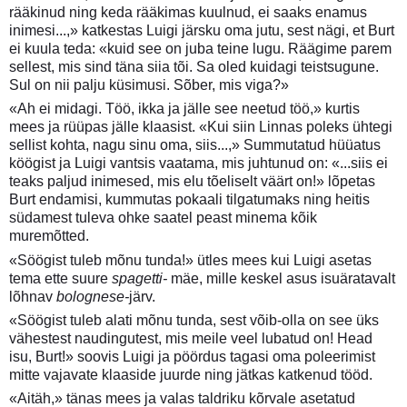
rääkinud ning keda rääkimas kuulnud, ei saaks enamus
inimesi...,» katkestas Luigi järsku oma jutu, sest nägi, et Burt
ei kuula teda: «kuid see on juba teine lugu. Räägime parem
sellest, mis sind täna siia tõi. Sa oled kuidagi teistsugune.
Sul on nii palju küsimusi. Sõber, mis viga?»
«Ah ei midagi. Töö, ikka ja jälle see neetud töö,» kurtis
mees ja rüüpas jälle klaasist. «Kui siin Linnas poleks ühtegi
sellist kohta, nagu sinu oma, siis...,» Summutatud hüüatus
köögist ja Luigi vantsis vaatama, mis juhtunud on: «...siis ei
teaks paljud inimesed, mis elu tõeliselt väärt on!» lõpetas
Burt endamisi, kummutas pokaali tilgatumaks ning heitis
südamest tuleva ohke saatel peast minema kõik
muremõtted.
«Söögist tuleb mõnu tunda!» ütles mees kui Luigi asetas
tema ette suure
spagetti-
mäe, mille keskel asus isuäratavalt
lõhnav
bolognese-
järv.
«Söögist tuleb alati mõnu tunda, sest võib-olla on see üks
vähestest naudingutest, mis meile veel lubatud on! Head
isu, Burt!» soovis Luigi ja pöördus tagasi oma poleerimist
mitte vajavate klaaside juurde ning jätkas katkenud tööd.
«Aitäh,» tänas mees ja valas taldriku kõrvale asetatud