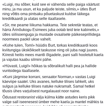
«Luigi, mu sõber, kuid see ei vähenda selle paiga väärtust
minu, ja ma usun, et ka paljude teiste, silmis,» ütles Burt
ning võttis oma pintsaku põuetaskust kuldse läikega
krediitkaardi ja ulatas selle itaallasele.
«Sir, me peame liikuma hakkama. Teie sekretär teatas, et
härra Ärinõukogu Esimees juba ootab teid teie kabinetis,»
ütles siilisoenguga ja mustade ovaalsete päikeseprillidega
noormees paokil ukse vahelt.
«Kohe tulen, Tom!» hüüdis Burt, torkas krediitkaardi koos
kviitungiga ükskõikselt taskusse ning oli juba nagi juures.
Kiiresti heitis mees mantli õlgadele, pani salli hooletult kaela
ja vajutas kaabu silmini pähe.
«Hüvasti, Luigi!» hõikas ta sõbralikult halli pea ja hallide
vuntsidega itaallasele.
«Kuni järgmise korrani, senaator Norman,» vastas Luigi
käeviipe saatel. Uks avanes, kelluke tilises lahkelt, uks
sulgus ja kelluke tilises natuke nukramalt. Samal hetkel
tõusis ühes varjulisest nurgalauast noor naine.
Õdusast restoranist välja külma kätte astudes keris pikk
valge sall iseenesest ümber mehe kaela ja mantel mähkis ta