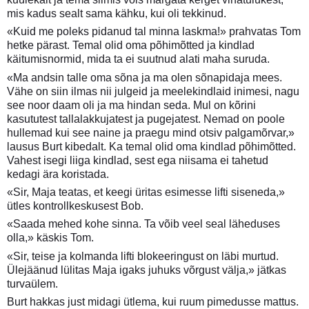
mis kadus sealt sama kähku, kui oli tekkinud.
«Kuid me poleks pidanud tal minna laskma!» prahvatas Tom
hetke pärast. Temal olid oma põhimõtted ja kindlad
käitumisnormid, mida ta ei suutnud alati maha suruda.
«Ma andsin talle oma sõna ja ma olen sõnapidaja mees.
Vähe on siin ilmas nii julgeid ja meelekindlaid inimesi, nagu
see noor daam oli ja ma hindan seda. Mul on kõrini
kasututest tallalakkujatest ja pugejatest. Nemad on poole
hullemad kui see naine ja praegu mind otsiv palgamõrvar,»
lausus Burt kibedalt. Ka temal olid oma kindlad põhimõtted.
Vahest isegi liiga kindlad, sest ega niisama ei tahetud
kedagi ära koristada.
«Sir, Maja teatas, et keegi üritas esimesse lifti siseneda,»
ütles kontrollkeskusest Bob.
«Saada mehed kohe sinna. Ta võib veel seal läheduses
olla,» käskis Tom.
«Sir, teise ja kolmanda lifti blokeeringust on läbi murtud.
Ülejäänud lülitas Maja igaks juhuks võrgust välja,» jätkas
turvaülem.
Burt hakkas just midagi ütlema, kui ruum pimedusse mattus.