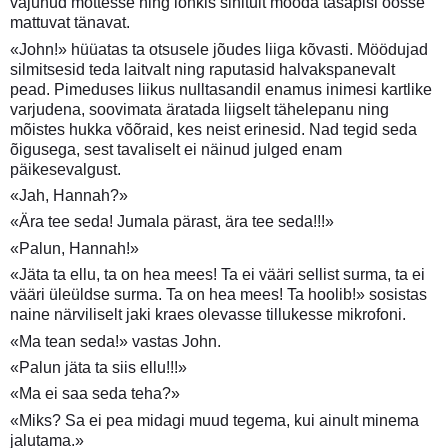
vajunud mõttesse ning lonkis sihitult mööda tasapisi öösse
mattuvat tänavat.
«John!» hüüatas ta otsusele jõudes liiga kõvasti. Möödujad
silmitsesid teda laitvalt ning raputasid halvakspanevalt
pead. Pimeduses liikus nulltasandil enamus inimesi kartlike
varjudena, soovimata äratada liigselt tähelepanu ning
mõistes hukka võõraid, kes neist erinesid. Nad tegid seda
õigusega, sest tavaliselt ei näinud julged enam
päikesevalgust.
«Jah, Hannah?»
«Ära tee seda! Jumala pärast, ära tee seda!!!»
«Palun, Hannah!»
«Jäta ta ellu, ta on hea mees! Ta ei vääri sellist surma, ta ei
vääri üleüldse surma. Ta on hea mees! Ta hoolib!» sosistas
naine närviliselt jaki kraes olevasse tillukesse mikrofoni.
«Ma tean seda!» vastas John.
«Palun jäta ta siis ellu!!!»
«Ma ei saa seda teha?»
«Miks? Sa ei pea midagi muud tegema, kui ainult minema
jalutama.»