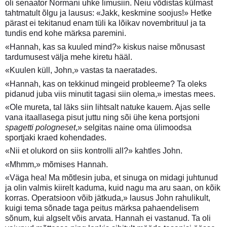
oli senaator Normani uhke limusiin. Neiu võdistas külmast
tahtmatult õlgu ja lausus: «Jakk, keskmine soojus!» Hetke
pärast ei tekitanud enam tüli ka lõikav novembrituul ja ta
tundis end kohe märksa paremini.
«Hannah, kas sa kuuled mind?» kiskus naise mõnusast
tardumusest välja mehe kiretu hääl.
«Kuulen küll, John,» vastas ta naeratades.
«Hannah, kas on tekkinud mingeid probleeme? Ta oleks
pidanud juba viis minutit tagasi siin olema,» imestas mees.
«Ole mureta, tal läks siin lihtsalt natuke kauem. Ajas selle
vana itaallasega pisut juttu ning sõi ühe kena portsjoni
spagetti pologneset
,» selgitas naine oma ülimoodsa
sportjaki kraed kohendades.
«Nii et olukord on siis kontrolli all?» kahtles John.
«Mhmm,» mõmises Hannah.
«Väga hea! Ma mõtlesin juba, et sinuga on midagi juhtunud
ja olin valmis kiirelt kaduma, kuid nagu ma aru saan, on kõik
korras. Operatsioon võib jätkuda,» lausus John rahulikult,
kuigi tema sõnade taga peitus märksa pahaendelisem
sõnum, kui algselt võis arvata. Hannah ei vastanud. Ta oli