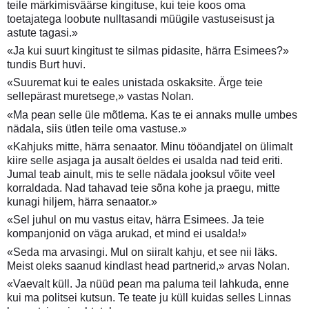
teile märkimisväärse kingituse, kui teie koos oma
toetajatega loobute nulltasandi müügile vastuseisust ja
astute tagasi.»
«Ja kui suurt kingitust te silmas pidasite, härra Esimees?»
tundis Burt huvi.
«Suuremat kui te eales unistada oskaksite. Ärge teie
sellepärast muretsege,» vastas Nolan.
«Ma pean selle üle mõtlema. Kas te ei annaks mulle umbes
nädala, siis ütlen teile oma vastuse.»
«Kahjuks mitte, härra senaator. Minu tööandjatel on ülimalt
kiire selle asjaga ja ausalt öeldes ei usalda nad teid eriti.
Jumal teab ainult, mis te selle nädala jooksul võite veel
korraldada. Nad tahavad teie sõna kohe ja praegu, mitte
kunagi hiljem, härra senaator.»
«Sel juhul on mu vastus eitav, härra Esimees. Ja teie
kompanjonid on väga arukad, et mind ei usalda!»
«Seda ma arvasingi. Mul on siiralt kahju, et see nii läks.
Meist oleks saanud kindlast head partnerid,» arvas Nolan.
«Vaevalt küll. Ja nüüd pean ma paluma teil lahkuda, enne
kui ma politsei kutsun. Te teate ju küll kuidas selles Linnas