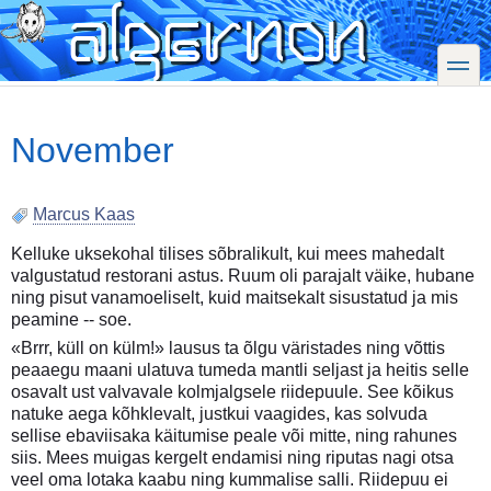
Skip
to
main
toggle
content
November
Marcus Kaas
Kelluke uksekohal tilises sõbralikult, kui mees mahedalt
valgustatud restorani astus. Ruum oli parajalt väike, hubane
ning pisut vanamoeliselt, kuid maitsekalt sisustatud ja mis
peamine -- soe.
«Brrr, küll on külm!» lausus ta õlgu väristades ning võttis
peaaegu maani ulatuva tumeda mantli seljast ja heitis selle
osavalt ust valvavale kolmjalgsele riidepuule. See kõikus
natuke aega kõhklevalt, justkui vaagides, kas solvuda
sellise ebaviisaka käitumise peale või mitte, ning rahunes
siis. Mees muigas kergelt endamisi ning riputas nagi otsa
veel oma lotaka kaabu ning kummalise salli. Riidepuu ei