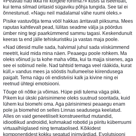
«Peavad nad ikka nii kõrgele ronima?» küsis ta iseendalt,
kui tema silmad üritasid sügaviku põhja tungida. See tal ei
õnnestunud. «Nagu neil madalamal vähe ruumi oleks.»
Pisike vastuvõtja tema vööl hakkas ärritavalt piiksuma. Mees
raputas kahtlevalt pead, lülitas seadme välja ja pöördus
ümber ning tegi paarkümmend sammu tagasi. Keskendunult
keeras ta end jälle tehiskuristiku ja vastas maja poole.
«Nad ütlesid mulle sada, halvimal juhul sada viiskümmend
meetrit, kuid mida mina näen. Peaaegu poole rohkem. Ma
oleks võinud ju ta kohe maha võtta, kui ta majja sisenes, aga
see ei sobinud neile. Nad tahtsid temaga veel rääkida, kurat
küll,» vandus mees ja sööstis hullumeelse kiirendusega
paigalt. Tema nägu oli endistviisi kalk ja kivine ning ei
reetnud ühtegi emotsiooni.
Tõuge oli nõtke ja võimas. Hüpe pidi tulema väga pikk.
Pikem kui ükski pärisinimene oleks suutnud sooritada, kuid
lühem kui biomehi oma. Aga pärisinimesi peaaegu enam
pole ja biomehid on selles Linnas seadusega keelatud.
Alles on vaid geneetiliselt konstrueeritud mutandid,
idiootlikud androidid, kohmakad robotid ja piiritu küberruumi
virtuaalhiiglased ning temataolised. Kõikidest
komponentidest kokku segatud inimvärdjad. Evolutsiooni