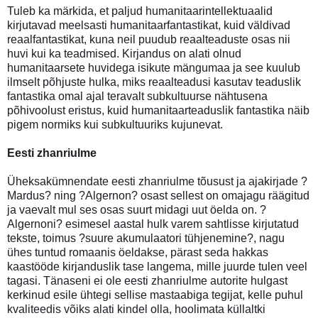
Tuleb ka märkida, et paljud humanitaarintellektuaalid
kirjutavad meelsasti humanitaarfantastikat, kuid väldivad
reaalfantastikat, kuna neil puudub reaalteaduste osas nii
huvi kui ka teadmised. Kirjandus on alati olnud
humanitaarsete huvidega isikute mängumaa ja see kuulub
ilmselt põhjuste hulka, miks reaalteadusi kasutav teaduslik
fantastika omal ajal teravalt subkultuurse nähtusena
põhivoolust eristus, kuid humanitaarteaduslik fantastika näib
pigem normiks kui subkultuuriks kujunevat.
Eesti zhanriulme
Üheksakümnendate eesti zhanriulme tõusust ja ajakirjade ?
Mardus? ning ?Algernon? osast sellest on omajagu räägitud
ja vaevalt mul ses osas suurt midagi uut öelda on. ?
Algernoni? esimesel aastal hulk varem sahtlisse kirjutatud
tekste, toimus ?suure akumulaatori tühjenemine?, nagu
ühes tuntud romaanis öeldakse, pärast seda hakkas
kaastööde kirjanduslik tase langema, mille juurde tulen veel
tagasi. Tänaseni ei ole eesti zhanriulme autorite hulgast
kerkinud esile ühtegi sellise mastaabiga tegijat, kelle puhul
kvaliteedis võiks alati kindel olla, hoolimata küllaltki