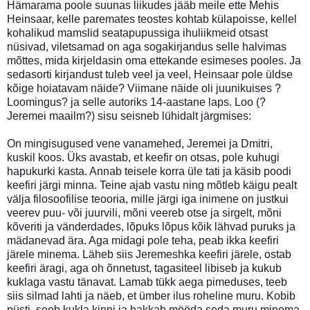
Hämarama poole suunas liikudes jääb meile ette Mehis
Heinsaar, kelle paremates teostes kohtab külapoisse, kellel
kohalikud mamslid seatapupussiga ihuliikmeid otsast
nüsivad, viletsamad on aga sogakirjandus selle halvimas
mõttes, mida kirjeldasin oma ettekande esimeses pooles. Ja
sedasorti kirjandust tuleb veel ja veel, Heinsaar pole üldse
kõige hoiatavam näide? Viimane näide oli juunikuises ?
Loomingus? ja selle autoriks 14-aastane laps. Loo (?
Jeremei maailm?) sisu seisneb lühidalt järgmises:
On mingisugused vene vanamehed, Jeremei ja Dmitri,
kuskil koos. Üks avastab, et keefir on otsas, pole kuhugi
hapukurki kasta. Annab teisele korra üle tati ja käsib poodi
keefiri järgi minna. Teine ajab vastu ning mõtleb käigu pealt
välja filosoofilise teooria, mille järgi iga inimene on justkui
veerev puu- või juurvili, mõni veereb otse ja sirgelt, mõni
kõveriti ja vänderdades, lõpuks lõpus kõik lähvad puruks ja
mädanevad ära. Aga midagi pole teha, peab ikka keefiri
järele minema. Läheb siis Jeremeshka keefiri järele, ostab
keefiri äragi, aga oh õnnetust, tagasiteel libiseb ja kukub
kuklaga vastu tänavat. Lamab tükk aega pimeduses, teeb
siis silmad lahti ja näeb, et ümber ilus roheline muru. Kobib
püsti, seob kukla kinni ja hakkab mööda seda muru minema,