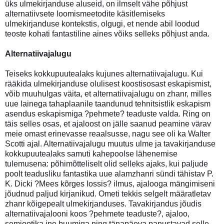
üks ulmekirjanduse aluseid, on ilmselt vähe põhjust
alternatiivsete loomismeetodite käsitlemiseks
ulmekirjanduse kontekstis, olgugi, et nende abil loodud
teoste kohati fantastiline aines võiks selleks põhjust anda.
Alternatiivajalugu
Teiseks kokkupuutealaks kujunes alternatiivajalugu. Kui
rääkida ulmekirjanduse olulisest koostisosast eskapismist,
võib muuhulgas väita, et alternatiivajalugu on zhanr, milles
uue lainega tahaplaanile taandunud tehnitsistlik eskapism
asendus eskapismiga ?pehmete? teaduste valda. Ring on
täis selles osas, et ajaloost on jälle saanud peamine värav
meie omast erinevasse reaalsusse, nagu see oli ka Walter
Scotti ajal. Alternatiivajalugu muutus ulme ja tavakirjanduse
kokkupuutealaks samuti kahepoolse lähenemise
tulemusena: põhimõtteliselt olid selleks ajaks, kui paljude
poolt teadusliku fantastika uue alamzhanri sündi tähistav P.
K. Dicki ?Mees kõrges lossis? ilmus, ajalooga mängimiseni
jõudnud paljud kirjanikud. Ometi tekkis selgelt määratletav
zhanr kõigepealt ulmekirjanduses. Tavakirjandus jõudis
alternatiivajalooni koos ?pehmete teaduste?, ajaloo,
semiootika jne buumiga ning tänapäeva panustavad selle