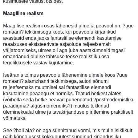
küsimusele vastust otsides.
Maagiline realism
Maagilise realismi osas lähenesid ulme ja peavool nn. ?uue
romaani? tekkimisega koos, kui peavoolu kirjanikud
avastasid enda jaoks fantastilise elemendi kasutamise
reaalsuses eksisteerivate asjaolude reljeefsemalt
väljatoomiseks, ulmes oli aga juba aastakümneid tagasi
omandanud olulise tähtsuse teose realistliku osa
tegelikkusele vastav kujutamine.
Iseäranis toimus peavoolu lähenemine ulmele koos ?uue
romaani? alamzhanri tekkimisega, autori sõnumi
reljeefsemaks muutmisel sai fantastilise elemendi
kasutamine peaaegu et normiks. Teatud hetkest alates
(võibolla seda hetke peavad pühendatud ?postmodernistliku
paradigma? algusmomendiks?) muutus tekkinud
üleminekualal ulme ja tavakirjanduse piiritlemine praktiliselt
võimatuks.
See ?hall ala? on aga sünnitanud vormi, mis mulle isiklikult
näib kõnealusest kokkupuutest sündinud kirjandusliku