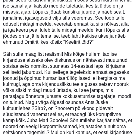
ise samal ajal katsub meelde tuletada, kes ta üldse on ja
misasja ajab. Lõpuks jõuab kuristiku juurde ja näeb sealt,
jumalime, igasuguseid vilju alla veeremas. See toob talle
uduselt midagi meelde, veeretab ennast ka siis nõlvast alla
ja iga keeru peal tuleb talle midagi meelde, kuni lõpuks alla
jõudes on ta jälle tema ise, teeb lahti katkise ukse ja näeb
ehmunud Dmitrit, kes küsib: "Keefirit tõid?"
Säh sulle maagilist realismi! Mis kõige hullem, taolise
kirjanduse aluseks olev diskursus on nähtavasti muutunud
sotsiaalseks normiks, suunates 14-aastasi lapsi kirjutama
selliseid jaburdusi. Kui sellega tegeleksid ennast segaseks
joonud ja õppinud humanitaarüliõpilased, ei kergitaks ma
kulmugi, aga oma kirjanduslikku tee alguses seisev nooruk
võiks siiski midagi muud üritada, kui see jamps, mis
parasjagu õnnetute juhuste kokkusattumise tagajärjel moodi
on tulnud. Nagu väga õigesti osundas Ants Juske
kultuurilehes ?Sirp?, on ?noorem põlvkond pidevalt
süüdistanud vanemat selles, et teadagi üks korruptiivne
kamp kõik. Juba Mari Sobolevi Sõnumilehe karjäär näitas, et
noored on veelgi korporatiivsemad, kajastades ainult oma
seltskonna tegemisi.? Mul on kuri kahtlus, et eesti kirjanduse