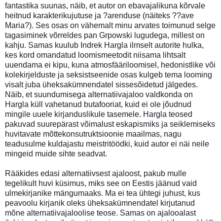
fantastika suunas, näib, et autor on ebavajalikuna kõrvale
heitnud karakterikujutuse ja ?arenduse (näiteks ??ave
Maria?). Ses osas on vähemalt minu arvates toimunud selge
tagasiminek võrreldes pan Grpowski lugudega, millest on
kahju. Samas kuulub Indrek Hargla ilmselt autorite hulka,
kes kord omandatud loomismeetodit niisama lihtsalt
uuendama ei kipu, kuna atmosfääriloomisel, hedonistlike või
kolekirjelduste ja seksistseenide osas kulgeb tema looming
visalt juba üheksakümnendatel sissesõidetud jälgedes.
Näib, et suundumisega alternatiivajaloo valdkonda on
Hargla küll vahetanud butafooriat, kuid ei ole jõudnud
mingile uuele kirjanduslikule tasemele. Hargla teosed
pakuvad suurepärast võimalust eskapismiks ja seiklemiseks
huvitavate mõttekonsutruktsioonie maailmas, nagu
teadusulme kuldajastu meistritöödki, kuid autor ei näi neile
mingeid muide sihte seadvat.
Rääkides edasi alternatiivsest ajaloost, pakub mulle
tegelikult huvi küsimus, miks see on Eestis jäänud vaid
ulmekirjanike mängumaaks. Ma ei tea ühtegi juhust, kus
peavoolu kirjanik oleks üheksakümnendatel kirjutanud
mõne alternatiivajaloolise teose. Samas on ajalooalast