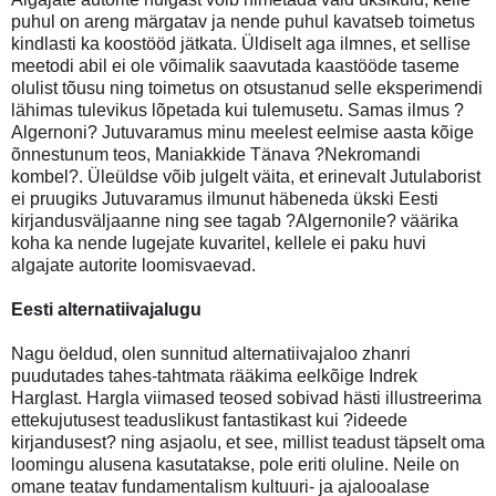
puhul on areng märgatav ja nende puhul kavatseb toimetus
kindlasti ka koostööd jätkata. Üldiselt aga ilmnes, et sellise
meetodi abil ei ole võimalik saavutada kaastööde taseme
olulist tõusu ning toimetus on otsustanud selle eksperimendi
lähimas tulevikus lõpetada kui tulemusetu. Samas ilmus ?
Algernoni? Jutuvaramus minu meelest eelmise aasta kõige
õnnestunum teos, Maniakkide Tänava ?Nekromandi
kombel?. Üleüldse võib julgelt väita, et erinevalt Jutulaborist
ei pruugiks Jutuvaramus ilmunut häbeneda ükski Eesti
kirjandusväljaanne ning see tagab ?Algernonile? väärika
koha ka nende lugejate kuvaritel, kellele ei paku huvi
algajate autorite loomisvaevad.
Eesti alternatiivajalugu
Nagu öeldud, olen sunnitud alternatiivajaloo zhanri
puudutades tahes-tahtmata rääkima eelkõige Indrek
Harglast. Hargla viimased teosed sobivad hästi illustreerima
ettekujutusest teaduslikust fantastikast kui ?ideede
kirjandusest? ning asjaolu, et see, millist teadust täpselt oma
loomingu alusena kasutatakse, pole eriti oluline. Neile on
omane teatav fundamentalism kultuuri- ja ajalooalase