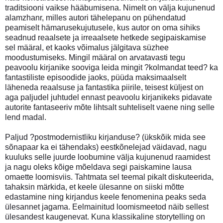
traditsiooni vaikse hääbumisena. Nimelt on välja kujunenud
alamzhanr, milles autori tähelepanu on pühendatud
peamiselt hämarusekujutusele, kus autor on oma sihiks
seadnud reaalsete ja irreaalsete hetkede segipaiskamise
sel määral, et kaoks võimalus jälgitava süzhee
moodustumiseks. Mingil määral on arvatavasti tegu
peavoolu kirjanike sooviga leida mingit ?kolmandat teed? ka
fantastiliste episoodide jaoks, püüda maksimaalselt
läheneda reaalsuse ja fantastika piirile, teisest küljest on
aga paljudel juhtudel ennast peavoolu kirjanikeks pidavate
autorite fantaseeriv mõte lihtsalt suhteliselt vaene ning selle
lend madal.
Paljud ?postmodernistliku kirjanduse? (ükskõik mida see
sõnapaar ka ei tähendaks) eestkõnelejad väidavad, nagu
kuuluks selle juurde loobumine välja kujunenud raamidest
ja nagu oleks kõige mõeldava segi paiskamine lausa
omaette loomisviis. Tahtmata sel teemal pikalt diskuteerida,
tahaksin märkida, et keele ülesanne on siiski mõtte
edastamine ning kirjandus keele fenomenina peaks seda
ülesannet jagama. Eelmainitud loomismeetod näib sellest
ülesandest kaugenevat. Kuna klassikaline storytelling on