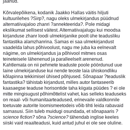
jäänud.
Kõrvalepõikena, kodanik Jaakko Hallas väitis hiljuti
kultuurilehes ?Sirp?, nagu oleks ulmekirjandus püüdnud
alternatiivajaloo zhanri ?annekteerida?. Pole midagi
ekslikumat sellisest väitest. Alternatiivajalugu kui moodsa
kirjanduse zhanr loodi ulmekirjanike poolt ühe teadusliku
fantastika alamzhanrina. Samas ei saa ulmekirjandust
vaadelda lahus põhivoolust, nagu me juba ka eelnevalt
nägime, on ulmekirjandus ja põhivool mitmes osas
teineteisele lähenenud ja paralleelselt arenenud.
Kahtlemata on nii pehmete teaduste poole pöördunud uue
laine ulmekirjanduse kui nende teoste laia ühiskondliku
kõlapinna tekkimisel ühised põhjused. Sõnapaar ?teaduslik
fantastika? tähistab kirjandust, milles autor fantaseerib
kaasaegse teaduse horisontide taha kiigata püüdes ? ei ole
mitte mingisugust põhimõttelist vahet, kas selleks teaduseks
on reaal- või humanitaarteadused, erinevaile valdkonnile
toetuvate autorite loomismeetodeis võib tihti leida rabavaid
sarnasusi. Siin tuleb muidugi osundada, et sõnapaaris
?
science fiction?
sõna
?science?
tähendab inglise keeles
siiski vaid reaalteadusi, kuid antud juhul ei ole see oluline.