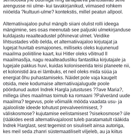
arengusse nii ulme- kui tavakirjanikud, viimased rohkem
niiöelda ?kultuuri-ulme? kontekstis, millel peatun allpool.
Alternatiivajaloo puhul mängib siiani olulist rolli ideega
mängimine, ses osas meenutab see paljuski ulmekirjanduse
kuldajastu reaalteadustel põhinevat ulmet. Veidike
lihtsustades võib öelda, et alternatiivajaloo kirjutajat ja
lugejat huvitab esmajoones, milliseks oleks kujunenud
maailma poliitiline kaart, kui Hitler oleks võitnud II
maailmasõja, nagu reaalteadusliku fantastika kirjutajale ja
lugejale pakkus huvi, kuidas koloniseerida teisi planeete nii,
et kolonistid ära ei lämbuks, et neil oleks mida süüa ja
energiat õhu puhastamiseks. Näidet pole vaja kaugelt
otsida, meie kodumaise alternatiivajalugude poole
pöördunud autori Indrek Hargla jutustuses ??ave Maria?,
millega ühes maailmas toimub ka romaani ?Palveränd uude
maailma? tegevus, pole võimalik mööda vaadata usu- ja
ajalooliste ideede tohutust prevalveerimisest, ?
väliskosmose? kujutamise eelistamisest ?sisekosmose? üle
(rääkides eesti alternatiivajaloost tuleb paratamatult rääkida
Indrek Harglast, sest tegemist on sisuliselt ainsa autoriga,
kes meil seda zhanri süstemaatiliselt viljeleb, au ja kiitus