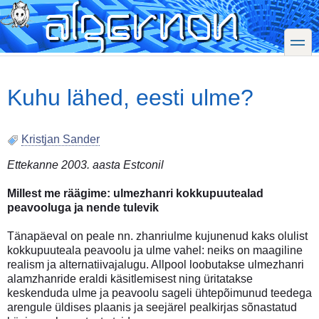
Skip
to
main
toggle
content
Kuhu lähed, eesti ulme?
Kristjan Sander
Ettekanne 2003. aasta Estconil
Millest me räägime: ulmezhanri kokkupuutealad
peavooluga ja nende tulevik
Tänapäeval on peale nn. zhanriulme kujunenud kaks olulist
kokkupuuteala peavoolu ja ulme vahel: neiks on maagiline
realism ja alternatiivajalugu. Allpool loobutakse ulmezhanri
alamzhanride eraldi käsitlemisest ning üritatakse
keskenduda ulme ja peavoolu sageli ühtepõimunud teedega
arengule üldises plaanis ja seejärel pealkirjas sõnastatud