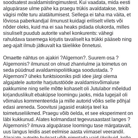
soodsatest avaldamistingimustest. Kui vaadata, mida eesti
algupärase ulme pähe ka praegu trükis avaldatakse, tekib
vägisi mõte turu alatäitumisest. Sellega ei taha ma väita, et
lõviosa paberkandjal ilmunust kuidagi eriliselt vilets või
nõder oleks, kuid ma ei saa heaks pidada olukorda, milles
sisuliselt puudub autorite vahel konkurents: vähegi
rahuldava tasemega kirjutis tavaliselt ka trükki pääseb ning
aeg-ajalt ilmub jätkuvalt ka täielikke õnnetusi.
Omaette nähtus on ajakiri ?Algernon?. Suurem osa ?
Algernonis? ilmunust on olnud zhanriulme ja toimetus on
seda püüdnud avaldamispoliitikaga soodustada. ?
Algernoni? üheks funktsiooniks pidi idee järgi olema
algajatele autorite harjutustööde avaldamisvõimaluse
pakkumine ning selle mõtte kohaselt oli Jutulabor mõeldud
kirjanduslikult ebaküpse loomingu jaoks, mida lugejail oli
võimalus kommenteerida ja mille autorid võiks selle põhjal
edasi areneda. Soovitusi jagasid erakirja teel ka
toimetuseliikmed. Praegu võib öelda, et see eksperiment on
läbi kukkunud. Alates kolmandast tegevusaastast langes ?
Algernonis? ilmuva algupärase loomingu tase märgatavalt,
uus langus leidis aset eelmise aasta viimasel veerandil.
Algajate autorite hulgast võib nimetada vaid üksikuid, kelle