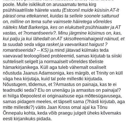
poole. Mulle isiklikult on arusaamatu tema kirg
psühhiaatriliste häirete vastu
(Estconil muide küsisin AT-lt
pärast oma ettekannet, kuidas ta sellele soonele sattunud
on, milline on tema suhe vaimsete häiretega võrreldes
näiteks Matt Barkeriga, kes on elukutselt psühhiaater ja AT
vastas, et ?romantiseeriv?. Minu järgmine küsimus on, kas,
kui palju ja kui lähedalt on AT skisofreeniahaigeid näinud, et
ta suudab seda väga rasket ja vaevarikast haigust ?
romantiseerida? -- KS)
ja mind jätavad külmaks teda
vaevavad teoloogilised probleemid, samas kirjutab ta siiski
suhteliselt selgelt ja normaalselt võrreldes tõeliste
hämarkirjanikega. Küll aga tuleb vähemalt osaliselt
nõustuda Jaanus Adamsoniga, kes märgib, et Trinity on küll
väga hea kirjutaja, kuid tal pole millestki kirjutada.
Nõustugem, tõdemus, et ?Armastus on painaja, kas te ei
teadnudki seda? Elu on unenägu ja armastus on painaja!?
ei hiilga tõepoolest ei originaalsuse ega mõttesügavusega,
samas pidagem meeles, et täpselt sama (?hästi kirjutab, aga
mitte millestki?) väitis Jaan Kross omal ajal ka Tõnu
Õnnepalu kohta, keda võib praegu julgelt üheks kõvemaks
eesti kirjanikuks pidada.