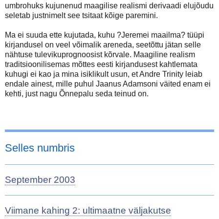
umbrohuks kujunenud maagilise realismi derivaadi elujõudu
seletab justnimelt see tsitaat kõige paremini.
Ma ei suuda ette kujutada, kuhu ?Jeremei maailma? tüüpi
kirjandusel on veel võimalik areneda, seetõttu jätan selle
nähtuse tulevikuprognoosist kõrvale. Maagiline realism
traditsioonilisemas mõttes eesti kirjandusest kahtlemata
kuhugi ei kao ja mina isiklikult usun, et Andre Trinity leiab
endale ainest, mille puhul Jaanus Adamsoni väited enam ei
kehti, just nagu Õnnepalu seda teinud on.
Selles numbris
September 2003
Viimane kahing 2: ultimaatne väljakutse