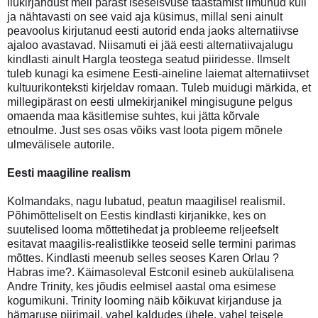
ilukirjandust meil pärast iseseisvuse taastamist ilmunud küll
ja nähtavasti on see vaid aja küsimus, millal seni ainult
peavoolus kirjutanud eesti autorid enda jaoks alternatiivse
ajaloo avastavad. Niisamuti ei jää eesti alternatiivajalugu
kindlasti ainult Hargla teostega seatud piiridesse. Ilmselt
tuleb kunagi ka esimene Eesti-aineline laiemat alternatiivset
kultuurikonteksti kirjeldav romaan. Tuleb muidugi märkida, et
millegipärast on eesti ulmekirjanikel mingisugune pelgus
omaenda maa käsitlemise suhtes, kui jätta kõrvale
etnoulme. Just ses osas võiks vast loota pigem mõnele
ulmevälisele autorile.
Eesti maagiline realism
Kolmandaks, nagu lubatud, peatun maagilisel realismil.
Põhimõtteliselt on Eestis kindlasti kirjanikke, kes on
suutelised looma mõttetihedat ja probleeme reljeefselt
esitavat maagilis-realistlikke teoseid selle termini parimas
mõttes. Kindlasti meenub selles seoses Karen Orlau ?
Habras ime?. Käimasoleval Estconil esineb aukülalisena
Andre Trinity, kes jõudis eelmisel aastal oma esimese
kogumikuni. Trinity looming näib kõikuvat kirjanduse ja
hämaruse piirimail, vahel kaldudes ühele, vahel teisele