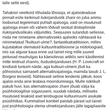
talle selle eest).
Tahaksin veelkord rõhutada tõsiasja, et ajalooteaduse
pinnalt esile kerkinud ilukirjanduslik zhanr on juba ammu
loobunud tegelemast puhtalt ajalooga, vaid on muutunud
ajalooga enam või vähem lõdvalt seotud distsipliinide
ilukirjanduslikuks väljundiks. Seejuures sulandub sellesse,
mida me nimetame alternatiivseks ajalooks nähtavasti ka
niinimetatud ?kultuuri-ulme?, fantastikatraditsioon, milles
kujutatakse olematuid kultuuritraditsioone ja mütoloogiaid,
mis sai alguse kaua enne uut lainet ning mille juured
peituvad muuhulgas ka käesolevas artiklis seni käsitlemist
mitte leidnud zhanris, õuduskirjanduses (H. P. Lovecraft on
kindlasti tuntuim näide, aga kultuuri-ulmeni jõuti ka
põhivoolus sarnaselt alternatiivajalooga, mainida tasub J. L.
Borgesi teoseid). Nähtavasti selline tendents jätkub, koos
ajaloo enda aine teatava moondumisega. Mulle isiklikult
pakub huvi, kas alternatiivajaloo zhanr jõuab välja ka
psühholoogilise sügavuseni, suudab näidata, milliseks
muutused leiaksid aset teistsuguse kultuuriruumi asukate
psüühhikas. Kummalisel kombel paistab pärast uut lainet
just psühholoogia olema ulmekirjanduses jälle tagaplaanile