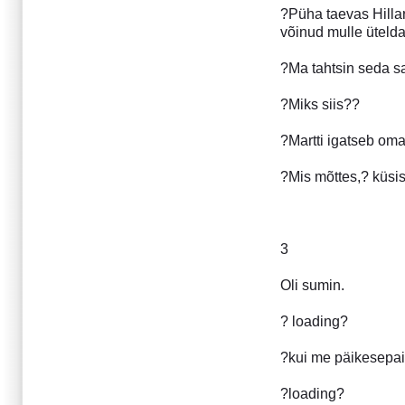
?Püha taevas Hillar
Detsember 2011
võinud mulle ütelda
September 2011
Juuli 2011
?Ma tahtsin seda s
Aprill 2011
Detsember 2010
?Miks siis??
September 2010
Aprill 2010
?Martti igatseb oma
Detsember 2009
?Mis mõttes,? küsis
August 2009
Juuli 2009
Aprill 2009
Detsember 2008
3
Juuli 2008
Oli sumin.
Aprill 2008
Detsember 2007
? loading?
September 2007
Juuli 2007
?kui me päikesepai
Aprill 2007
Detsember 2006
?loading?