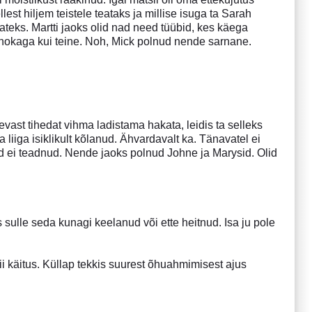
llest hiljem teistele teataks ja millise isuga ta Sarah
teks. Martti jaoks olid nad need tüübid, kes käega
 nokaga kui teine. Noh, Mick polnud nende sarnane.
evast tihedat vihma ladistama hakata, leidis ta selleks
 liiga isiklikult kõlanud. Ähvardavalt ka. Tänavatel ei
id ei teadnud. Nende jaoks polnud Johne ja Marysid. Olid
ulle seda kunagi keelanud või ette heitnud. Isa ju pole
ii käitus. Küllap tekkis suurest õhuahmimisest ajus