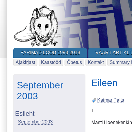
Skip
to
main
content
PARIMAD LOOD 1998-2018
VÄÄRT ARTIKLI
Ajakirjast
Kaastööd
Õpetus
Kontakt
Summary i
Eileen
September
2003
Kaimar Palts
1
Esileht
September 2003
Martti Hoeneker kihu