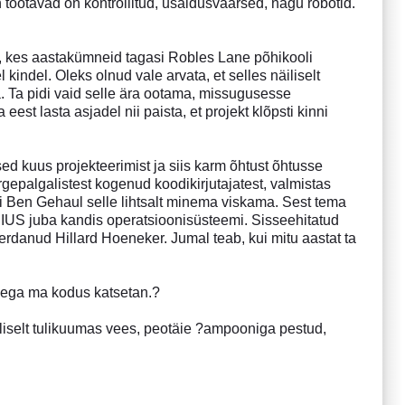
 töötavad on kontrollitud, usaldusväärsed, nagu robotid.
ss, kes aastakümneid tagasi Robles Lane põhikooli
kindel. Oleks olnud vale arvata, et selles näiliselt
a. Ta pidi vaid selle ära ootama, missugusesse
est lasta asjadel nii paista, et projekt klõpsti kinni
ed kuus projekteerimist ja siis karm õhtust õhtusse
palgalistest kogenud koodikirjutajatest, valmistas
en Gehaul selle lihtsalt minema viskama. Sest tema
IUS juba kandis operatsioonisüsteemi. Sisseehitatud
rdanud Hillard Hoeneker. Jumal teab, kui mitu aastat ta
llega ma kodus katsetan.?
liselt tulikuumas vees, peotäie ?ampooniga pestud,