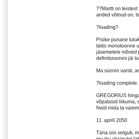
September 2006
??Martti on teistes
Juuni 2006
anded võtnud on. I
Aprill 2006
Märts 2006
?loading?
Jaanuar 2006
Detsember 2005
Pisike punane tuluke
täitis monotoonne 
November 2005
jäsemetele mõned 
Oktoober 2005
definitsioonini jäi 
Juuli 2005
Juuni 2005
Ma sünnin varsti,
Aprill 2005
Märts 2005
?loading complete.
Veebruar 2005
GREGORIUS hingas. 
Jaanuar 2005
võpatasid liikuma,
Detsember 2004
Neid mida ta varem
November 2004
Oktoober 2004
11. aprill 2050
August 2004
Juuli 2004
Täna siis selgub, m
mu ihu üksipulgi lä