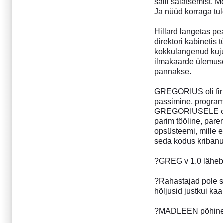
salli salatsemist. 
Detsember 2016
Ja nüüd korraga tul
September 2016
Hillard langetas pe
Juuni 2016
direktori kabinetis
Märts 2016
kokkulangenud kujus
Detsember 2015
ilmakaarde ülemuse j
Oktoober 2015
pannakse.
Märts 2015
GREGORIUS oli firma
Detsember 2014
passimine, program
Oktoober 2014
GREGORIUSELE oper
Buenos Airese gootika
parim tööline, par
Vikerkaar enne vihma
opsüsteemi, mille e
Juuli 2014
seda kodus kribanud
Aprill 2014
?GREG v 1.0 läheb 
Oktoober 2013
August 2013
?Rahastajad pole s
Aprill 2013
hõljusid justkui k
Detsember 2012
September 2012
?MADLEEN põhineb 
Aprill 2012