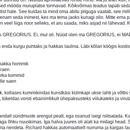
d mööda muruplatse tormavad. Kõikvõimas teadus tapab seda, 
tist hale. See kuidas ta mind oma abitu pilguga vaatab, see mi
 enam seda inimest, kes ma tema jaoks kunagi olin. Mitte ema
n veel liiga noor selleks, et aru saada, miks asjad nii lähevad.
les GREGORIUS. Ei, mul oli. Nüüd olen ma GREGORIUS, ei M
da kurgu puhtaks ja hakkas laulma. Läbi kõlari köögis kosti
 hakka hommik
praen
nurka kommid
lle saen
lik, kollases kummikindas kunstkäsi külmkapi ukse lahti ja võttis s
tus, tükeldas vorsti ebainimlikult ühepaksusteks viilukateks ja v
andalt sündmuste arengut pealt, ega osanud isegi niitsatada. K
aga õhku nuuskimas. Iga halva juures oli alati ka midagi head. 
ma nendeta. Richard hakkas automaatselt nurruma ja kargas laua