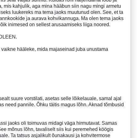
mis kahjulik, aga mina hääbun siin nagu mingi armetu
lliseks luukereks ma tema jaoks muutunud olen. See, et ta
 pannkookide ja aurava kohvikannuga. Ma olen tema jaoks
 Kõik inimesed on sellest arusaamiseks liiga noored.
ADLEEN.
s vaikne hääleke, mida majaseinad juba unustama
ealt suure vorstilati, asetas selle lõikelauale, samal ajal
irutas need pannile. Õhku täitis magus lõhn. Aknad tõmbusid
assi jaoks oli toimuvas midagi väga hirmutavat. Samas
See mõnus lõhn, tavaliselt siis kui peremehed köögis
le. Ta tatsus asjalikult õunakausi ja kohvitermose