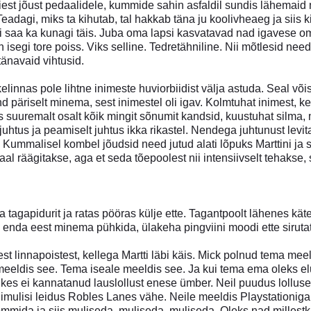
est jõust pedaalidele, kummide sahin asfaldil sundis lähemaid 
Teadagi, miks ta kihutab, tal hakkab täna ju koolivheaeg ja siis k
ei saa ka kunagi täis. Juba oma lapsi kasvatavad nad igavese o
on isegi tore poiss. Viks selline. Tedretähniline. Nii mõtlesid n
änavaid vihtusid.
äikelinnas pole lihtne inimeste huviorbiidist välja astuda. Seal 
d päriselt minema, sest inimestel oli igav. Kolmtuhat inimest, ke
s suuremalt osalt kõik mingit sõnumit kandsid, kuustuhat silma,
uhtus ja peamiselt juhtus ikka rikastel. Nendega juhtunust levita
i. Kummalisel kombel jõudsid need jutud alati lõpuks Marttini ja 
aal räägitakse, aga et seda tõepoolest nii intensiivselt tehakse,
a tagapidurit ja ratas pööras külje ette. Tagantpoolt lähenes kät
 enda eest minema pühkida, ülakeha pingviini moodi ette siruta
st linnapoistest, kellega Martti läbi käis. Mick polnud tema meel
 meeldis see. Tema iseale meeldis see. Ja kui tema ema oleks el
 kes ei kannatanud lauslollust enese ümber. Neil puudus lollus
mulisi leidus Robles Lanes vähe. Neile meeldis Playstationiga 
mmida ja siis muliseda, muliseda, muliseda. Oleks nad millestki 