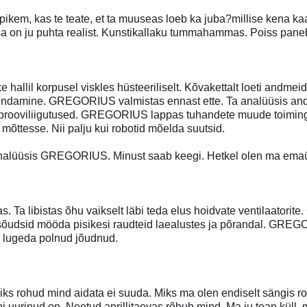
t pikem, kas te teate, et ta muuseas loeb ka juba?millise kena kaa
sa on ju puhta realist. Kunstikallaku tummahammas. Poiss pane
 hallil korpusel viskles hüsteeriliselt. Kõvakettalt loeti andmei
undamine. GREGORIUS valmistas ennast ette. Ta analüüsis andu
prooviliigutused. GREGORIUS lappas tuhandete muude toiming
ta mõttesse. Nii palju kui robotid mõelda suutsid.
 analüüsis GREGORIUS. Minust saab keegi. Hetkel olen ma em
Ta libistas õhu vaikselt läbi teda elus hoidvate ventilaato
 sõudsid mööda pisikesi raudteid laealustes ja põrandal. GRE
 lugeda polnud jõudnud.
iks rohud mind aidata ei suuda. Miks ma olen endiselt sängis r
bi uurinud on. Neetud aprillitaevas rõhub mind. Ma ju tean küll,