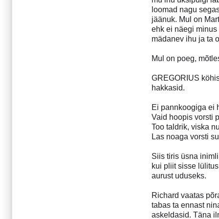
Juuni 2004
loomad nagu segase
Mai 2004
jäänuk. Mul on Mart
Märts 2004
ehk ei näegi minus
Veebruar 2004
mädanev ihu ja ta o
Detsember 2003
November 2003
Mul on poeg, mõt
Oktoober 2003
GREGORIUS köhis en
September 2003
hakkasid.
Kuningas on surnud
Viimane kahing 2:
Ei pannkoogiga ei
ultimaatne väljakutse
Vaid hoopis vorsti 
Teadmata kadunud
Too taldrik, viska 
Eileen
Las noaga vorsti su
Kuhu lähed, eesti ulme?
Siis tiris üsna inim
August 2003
kui pliit sisse lüli
Juuli 2003
aurust uduseks.
Juuni 2003
Mai 2003
Richard vaatas põr
Aprill 2003
tabas ta ennast nin
Märts 2003
askeldasid. Täna il