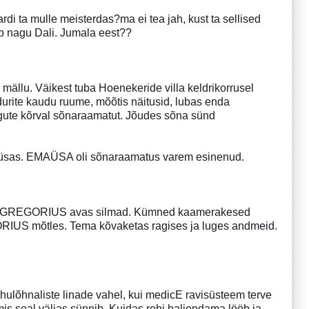
rdi ta mulle meisterdas?ma ei tea jah, kust ta sellised
b nagu Dali. Jumala eest??
d mällu. Väikest tuba Hoenekeride villa keldrikorrusel
rite kaudu ruume, mõõtis näitusid, lubas enda
ute kõrval sõnaraamatut. Jõudes sõna sünd
aüsas. EMAÜSA oli sõnaraamatus varem esinenud.
rite. GREGORIUS avas silmad. Kümned kaamerakesed
GORIUS mõtles. Tema kõvaketas ragises ja luges andmeid.
ohulõhnaliste linade vahel, kui medicE ravisüsteem terve
 mis seal väljas sünnib. Kuidas rohi haljendama lööb ja