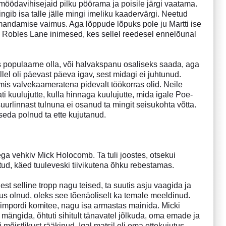
möödavihisejaid pilku pöörama ja poisile järgi vaatama.
ingib isa talle jälle mingi imeliku kaadervärgi. Neetud
mandamise vaimus. Aga lõppude lõpuks pole ju Martti ise
eed Robles Lane inimesed, kes sellel reedesel ennelõunal
võis populaarne olla, või halvakspanu osaliseks saada, aga
llel oli päevast päeva igav, sest midagi ei juhtunud.
 mis valvekaameratena pidevalt töökorras olid. Neile
ti kuulujutte, kulla hinnaga kuulujutte, mida igale Poe-
suurlinnast tulnuna ei osanud ta mingit seisukohta võtta.
 seda polnud ta ette kujutanud.
ega vehkiv Mick Holocomb. Ta tuli joostes, otsekui
tud, käed tuuleveski tiivikutena õhku rebestamas.
est selline tropp nagu teised, ta suutis asju vaagida ja
us olnud, oleks see tõenäoliselt ka temale meeldinud.
eimpordi komitee, nagu isa armastas mainida. Micki
mängida, õhtuti sihitult tänavatel jõlkuda, oma emade ja
mõistlikust rääkinud. Igal matsil oli oma ettekujutus