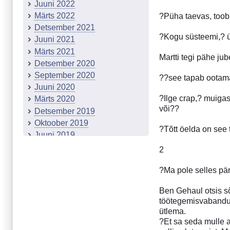
Juuni 2022
Märts 2022
?Püha taevas, toob
Detsember 2021
?Kogu süsteemi,? üt
Juuni 2021
Märts 2021
Martti tegi pähe j
Detsember 2020
September 2020
??see tapab ootamat
Juuni 2020
?Ilge crap,? muigas
Märts 2020
või??
Detsember 2019
Oktoober 2019
?Tõtt öelda on see 
Juuni 2019
Märts 2019
2
Detsember 2018
?Ma pole selles pä
September 2018
Märts 2018
Ben Gehaul otsis sõ
Detsember 2017
töötegemisvabanduse
Projekt "Tähetolm"
ütlema.
Juuni 2017
?Et sa seda mulle a
Märts 2017