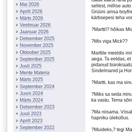
Mai 2026
sellest, millise aut
Aprill 2026
Grüüni ainsa boyfri
kärbsepesi teha vor
Märts 2026
Veebruar 2026
?Martti!? hõikas Mi
Jaanuar 2026
Detsember 2025
?Mis viga Mick??
November 2025
Oktoober 2025
Marttile meeldis in
aega. Ta eeldas, et
September 2025
pidanud bürokraatia
Juuli 2025
Sindelmanid ja Hor
Mente Materia
Märts 2025
?Martti, kas ma sin
September 2024
Juuni 2024
?Miks sa seda minu 
ka vastu. Tema sõnu
Märts 2024
Detsember 2023
?Ma niisama. Viisak
Juuli 2023
hapniku üleküllus.
Aprill 2023
September 2022
?Muideks,? tegi Mar