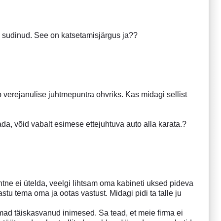
ku sudinud. See on katsetamisjärgus ja??
 verejanulise juhtmepuntra ohvriks. Kas midagi sellist
ada, võid vabalt esimese ettejuhtuva auto alla karata.?
htne ei ütelda, veelgi lihtsam oma kabineti uksed pideva
u tema oma ja ootas vastust. Midagi pidi ta talle ju
mad täiskasvanud inimesed. Sa tead, et meie firma ei