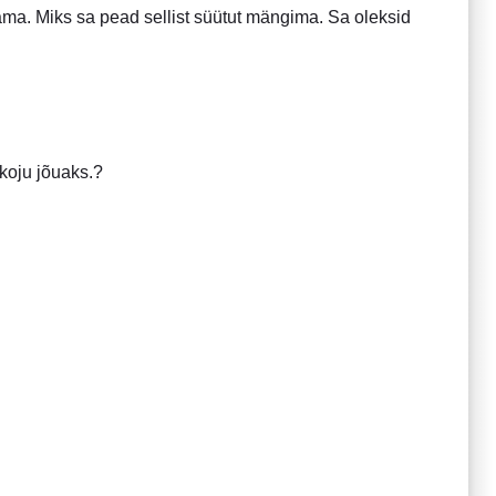
dama. Miks sa pead sellist süütut mängima. Sa oleksid
 koju jõuaks.?