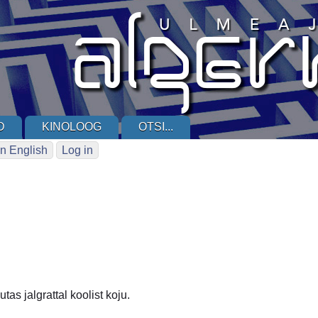
D
KINOLOOG
OTSI...
n English
Log in
tas jalgrattal koolist koju.