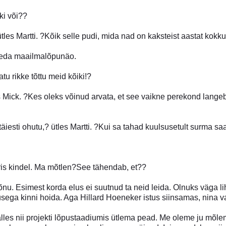
ki või??
les Martti. ?Kõik selle pudi, mida nad on kaksteist aastat kok
ubeda maailmalõpunäo.
u rikke tõttu meid kõiki!?
 Mick. ?Kes oleks võinud arvata, et see vaikne perekond langeb
täiesti ohutu,? ütles Martti. ?Kui sa tahad kuulsusetult surma sa
ris kindel. Ma mõtlen?See tähendab, et??
nu. Esimest korda elus ei suutnud ta neid leida. Olnuks väga li
ga kinni hoida. Aga Hillard Hoeneker istus siinsamas, nina vast
lles nii projekti lõpustaadiumis ütlema pead. Me oleme ju mõle