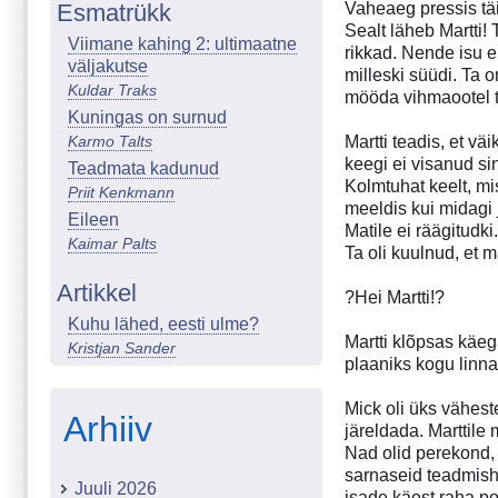
Esmatrükk
Vaheaeg pressis täi
Sealt läheb Martti! 
Viimane kahing 2: ultimaatne
rikkad. Nende isu 
väljakutse
milleski süüdi. Ta 
Kuldar Traks
mööda vihmaootel t
Kuningas on surnud
Karmo Talts
Martti teadis, et v
keegi ei visanud sin
Teadmata kadunud
Kolmtuhat keelt, mi
Priit Kenkmann
meeldis kui midagi j
Eileen
Matile ei räägitudk
Kaimar Palts
Ta oli kuulnud, et m
Artikkel
?Hei Martti!?
Kuhu lähed, eesti ulme?
Martti klõpsas käeg
Kristjan Sander
plaaniks kogu linna
Mick oli üks väheste
Arhiiv
järeldada. Marttile
Nad olid perekond,
sarnaseid teadmishi
Juuli 2026
isade käest raha po