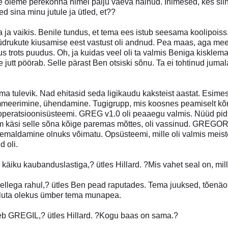
Me oleme perekonna nimel palju vaeva näinud. Inimesed, kes siin
ed sina minu jutule ja ütled, et??
a ja vaikis. Benile tundus, et tema ees istub seesama koolipoi
 tüdrukute kiusamise eest vastust oli andnud. Pea maas, aga meel 
 trots puudus. Oh, ja kuidas veel oli ta valmis Beniga kisklem
utt pöörab. Selle pärast Ben otsiski sõnu. Ta ei tohtinud jumala e
 tulevik. Nad ehitasid seda ligikaudu kaksteist aastat. Esimes
meerimine, ühendamine. Tugigrupp, mis koosnes peamiselt kõrge
atsioonisüsteemi. GREG v1.0 oli peaaegu valmis. Nüüd pidi B
em käsi selle sõna kõige paremas mõttes, oli vassinud. GREGOR
emaldamine olnuks võimatu. Opsüsteemi, mille oli valmis meiste
 oli.
käiku kaubanduslastiga,? ütles Hillard. ?Mis vahet seal on, mi
ellega rahul,? ütles Ben pead raputades. Tema juuksed, tõenäo
aaluta olekus ümber tema munapea.
GREGIL,? ütles Hillard. ?Kogu baas on sama.?