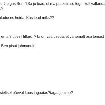
d!? oigas Ben. ?Sa ju tead, et ma peaksin su tegelikult vallan
.?
aladuses hoida. Kas tead miks??
 ema,? ütles Hillard. ?Ta on väärt seda, et vähemalt osa temast
 Ben pisut jahmunult.
stelisel päeval koos tagaaias?tagaajamine?