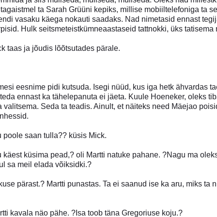
o tagaistmel ta Sarah Grüüni kepiks, millise mobiiltelefoniga ta se
endi vasaku käega nokauti saadaks. Nad nimetasid ennast tegija
pisid. Hulk seitsmeteistkümneaastaseid tattnokki, üks tatisema
ck taas ja jõudis lõõtsutades pärale.
imesi eesnime pidi kutsuda. Isegi nüüd, kus iga hetk ähvardas ta
 teda ennast ka tähelepanuta ei jäeta. Kuule Hoeneker, oleks tiba
 valitsema. Seda ta teadis. Ainult, et näiteks need Mäejao pois
nhessid.
u poole saan tulla?? küsis Mick.
käest küsima pead,? oli Martti natuke pahane. ?Nagu ma oleks s
l sa meil elada võiksidki.?
use pärast.? Martti punastas. Ta ei saanud ise ka aru, miks ta n
tti kavala näo pähe. ?Isa toob täna Gregoriuse koju.?