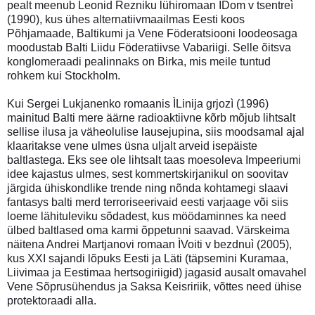
pealt meenub Leonid Rezniku lühiromaan ÌDom v tsentreì
(1990), kus ühes alternatiivmaailmas Eesti koos
Põhjamaade, Baltikumi ja Vene Föderatsiooni loodeosaga
moodustab Balti Liidu Föderatiivse Vabariigi. Selle õitsva
konglomeraadi pealinnaks on Birka, mis meile tuntud
rohkem kui Stockholm.
Kui Sergei Lukjanenko romaanis ÌLinija grjozì (1996)
mainitud Balti mere äärne radioaktiivne kõrb mõjub lihtsalt
sellise ilusa ja väheolulise lausejupina, siis moodsamal ajal
klaaritakse vene ulmes üsna uljalt arveid isepäiste
baltlastega. Eks see ole lihtsalt taas moesoleva Impeeriumi
idee kajastus ulmes, sest kommertskirjanikul on soovitav
järgida ühiskondlike trende ning nõnda kohtamegi slaavi
fantasys balti merd terroriseerivaid eesti varjaage või siis
loeme lähituleviku sõdadest, kus möödaminnes ka need
ülbed baltlased oma karmi õppetunni saavad. Värskeima
näitena Andrei Martjanovi romaan ÌVoiti v bezdnuì (2005),
kus XXI sajandi lõpuks Eesti ja Läti (täpsemini Kuramaa,
Liivimaa ja Eestimaa hertsogiriigid) jagasid ausalt omavahel
Vene Sõprusühendus ja Saksa Keisririik, võttes need ühise
protektoraadi alla.