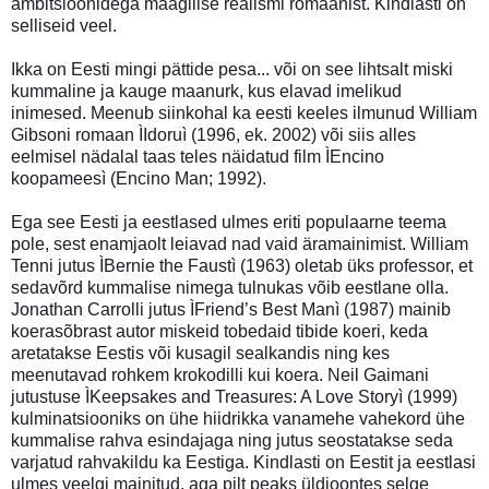
ambitsioonidega maagilise realismi romaanist. Kindlasti on
selliseid veel.
Ikka on Eesti mingi pättide pesa... või on see lihtsalt miski
kummaline ja kauge maanurk, kus elavad imelikud
inimesed. Meenub siinkohal ka eesti keeles ilmunud William
Gibsoni romaan ÌIdoruì (1996, ek. 2002) või siis alles
eelmisel nädalal taas teles näidatud film ÌEncino
koopameesì (Encino Man; 1992).
Ega see Eesti ja eestlased ulmes eriti populaarne teema
pole, sest enamjaolt leiavad nad vaid äramainimist. William
Tenni jutus ÌBernie the Faustì (1963) oletab üks professor, et
sedavõrd kummalise nimega tulnukas võib eestlane olla.
Jonathan Carrolli jutus ÌFriend’s Best Manì (1987) mainib
koerasõbrast autor miskeid tobedaid tibide koeri, keda
aretatakse Eestis või kusagil sealkandis ning kes
meenutavad rohkem krokodilli kui koera. Neil Gaimani
jutustuse ÌKeepsakes and Treasures: A Love Storyì (1999)
kulminatsiooniks on ühe hiidrikka vanamehe vahekord ühe
kummalise rahva esindajaga ning jutus seostatakse seda
varjatud rahvakildu ka Eestiga. Kindlasti on Eestit ja eestlasi
ulmes veelgi mainitud, aga pilt peaks üldjoontes selge