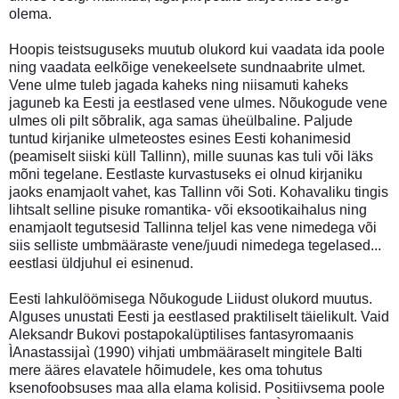
olema.
Hoopis teistsuguseks muutub olukord kui vaadata ida poole
ning vaadata eelkõige venekeelsete sundnaabrite ulmet.
Vene ulme tuleb jagada kaheks ning niisamuti kaheks
jaguneb ka Eesti ja eestlased vene ulmes. Nõukogude vene
ulmes oli pilt sõbralik, aga samas üheülbaline. Paljude
tuntud kirjanike ulmeteostes esines Eesti kohanimesid
(peamiselt siiski küll Tallinn), mille suunas kas tuli või läks
mõni tegelane. Eestlaste kurvastuseks ei olnud kirjaniku
jaoks enamjaolt vahet, kas Tallinn või Soti. Kohavaliku tingis
lihtsalt selline pisuke romantika- või eksootikaihalus ning
enamjaolt tegutsesid Tallinna teljel kas vene nimedega või
siis selliste umbmääraste vene/juudi nimedega tegelased...
eestlasi üldjuhul ei esinenud.
Eesti lahkulöömisega Nõukogude Liidust olukord muutus.
Alguses unustati Eesti ja eestlased praktiliselt täielikult. Vaid
Aleksandr Bukovi postapokalüptilises fantasyromaanis
ÌAnastassijaì (1990) vihjati umbmääraselt mingitele Balti
mere ääres elavatele hõimudele, kes oma tohutus
ksenofoobsuses maa alla elama kolisid. Positiivsema poole