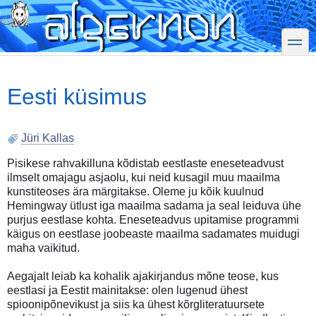
Skip
to
main
toggle
content
Eesti küsimus
Jüri Kallas
Pisikese rahvakilluna kõdistab eestlaste eneseteadvust
ilmselt omajagu asjaolu, kui neid kusagil muu maailma
kunstiteoses ära märgitakse. Oleme ju kõik kuulnud
Hemingway ütlust iga maailma sadama ja seal leiduva ühe
purjus eestlase kohta. Eneseteadvus upitamise programmi
käigus on eestlase joobeaste maailma sadamates muidugi
maha vaikitud.
Aegajalt leiab ka kohalik ajakirjandus mõne teose, kus
eestlasi ja Eestit mainitakse: olen lugenud ühest
spioonipõnevikust ja siis ka ühest kõrgliteratuursete