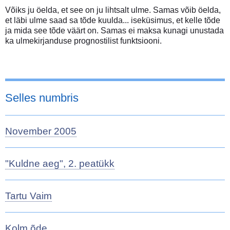
Võiks ju öelda, et see on ju lihtsalt ulme. Samas võib öelda,
et läbi ulme saad sa tõde kuulda... iseküsimus, et kelle tõde
ja mida see tõde väärt on. Samas ei maksa kunagi unustada
ka ulmekirjanduse prognostilist funktsiooni.
Selles numbris
November 2005
"Kuldne aeg", 2. peatükk
Tartu Vaim
Kolm õde