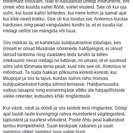
mõlemast võluvam. Nad ei kasutanud ühtegi instrumenti, ent
ometi võis kuulda vahel flööti, vahel viiuleid. See oli kui oja
vulin, kui tuule kahin lehtedes, kui mere kohin ja samal ajal
kui kõik need kokku. See oli kui loodus ise. Antonius kuulas
harduses ning pead vangutades tundis ta, et ei suuda iial
midagi sellist ise mängida või luua.
Siis märkas ta, et kaheksas kuldjuukseline tütarlaps, kes
ilmselt ei olnud Mustmäe nõmmede haldjariigist, ei olnud
läinud tantsima ning vaadates teda tundis ta tolles
imekaunis neius midagi nii tuttavat, nii omast, et ei suutnud
silmi lahti tõmmata tema pealt, kuid mis see oli, Antonius ei
mõistnud. Ta süda hakkas põksuma kiiresti-kiiresti, kui
tibupojal ja siis ta tajus, kuidas sulnis rahu hoovas
kuldjuukselisest haldja silmist temasse. Haldjamuusika
vaibus tasapisi ning esinemisjärje võttis üle härjapõlvlaste
väike orkester, kutsudes kõiki ringtantsule.
Kui väsiti, istuti ja söödi ja siis tantsiti teisi ringtantse. Söögi
ajal lauldi laule kuningriigi rahva muistsetest vägitegudest,
taplustest ja suurtest võitudest. Poole õhtu peal katkestsid
tantsu trompetihelid. Saali keskpaik vabanes ja saali
sammus uhkel sammul suur valge hunt.