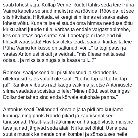
saab lohest jagu. Küllap Verine Rüütel tahtis seda teie Püha
Vaimu kabelis seisnud imelist relva röövida. Röövida, et see
siis hävitada. Hävitada, et keegi siin linnas ei saaks eales
lohest võitu. Kuna ta ise ei suuda oma hirmsa needuse tõttu
kiriku altari juurde tulla, värbas ta endale vargast abimehe,
kes oda otsas aga surma sai. Lohetapja ei lase end nii
lihtsalt varastada! Huvitav oleks teada saada, kuidas ta teie
Püha Vaimu kirikusse on sattunud, või...," ta tegi pausi ja
vaatas Antoniust pikalt ja veidralt, "mis ülesannet ta seal
ootas... ja miks ta sinuga siia kaasa tuli...?"
Ramkori saatjaskond oli püsti tõusnud ja skandeeris
õllekruusid käes valjult üle saali: "Lo-he-tap-ja! Lo-he-tap-
ja!" Ramkor viibutas nad käega vaikima ja otse Antoniusele
silma vaadates sosistas tollele: "Mine nüüd, sest kuningas
Dollander tahab sind enda kõrvale aukohale panna."
Antonius seati Dollanderi kõrvale ja ta pidi ära kuulama
kuninga ning prints Rondo pikad ja kaunisõnalised
tänusõnad. Pikalt-laialt rääkimine on härjapõlvlaste muistne
tava ja nad järgivad seda alati. Nii ka sel õhtul. Üsna pea
suutis muusik ka nende omal kombel ja sõnastuses neile