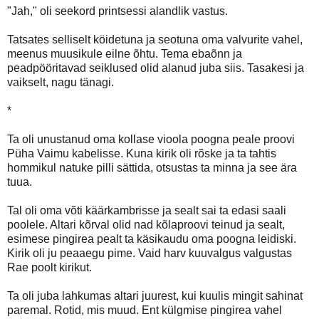
"Jah," oli seekord printsessi alandlik vastus.
Tatsates selliselt köidetuna ja seotuna oma valvurite vahel,
meenus muusikule eilne õhtu. Tema ebaõnn ja
peadpööritavad seiklused olid alanud juba siis. Tasakesi ja
vaikselt, nagu tänagi.
*
Ta oli unustanud oma kollase vioola poogna peale proovi
Püha Vaimu kabelisse. Kuna kirik oli rõske ja ta tahtis
hommikul natuke pilli sättida, otsustas ta minna ja see ära
tuua.
Tal oli oma võti käärkambrisse ja sealt sai ta edasi saali
poolele. Altari kõrval olid nad kõlaproovi teinud ja sealt,
esimese pingirea pealt ta käsikaudu oma poogna leidiski.
Kirik oli ju peaaegu pime. Vaid harv kuuvalgus valgustas
Rae poolt kirikut.
Ta oli juba lahkumas altari juurest, kui kuulis mingit sahinat
paremal. Rotid, mis muud. Ent külgmise pingirea vahel