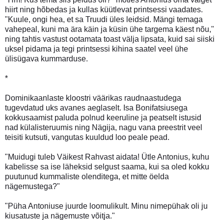
hiirt ning hõbedas ja kullas küütlevat printsessi vaadates.
"Kuule, ongi hea, et sa Truudi üles leidsid. Mängi temaga
vahepeal, kuni ma ära käin ja küsin ühe targema käest nõu,"
ning tahtis vastust ootamata toast välja lipsata, kuid sai siiski
uksel pidama ja tegi printsessi kihina saatel veel ühe
ülisügava kummarduse.
*
Dominikaanlaste kloostri väärikas raudnaastudega
tugevdatud uks avanes aeglaselt. Isa Bonifatsiusega
kokkusaamist paluda polnud keeruline ja peatselt istusid
nad külalisteruumis ning Nägija, nagu vana preestrit veel
teisiti kutsuti, vangutas kuuldud loo peale pead.
"Muidugi tuleb Väikest Rahvast aidata! Ütle Antonius, kuhu
kabelisse sa ise läheksid selgust saama, kui sa oled kokku
puutunud kummaliste olenditega, et mitte öelda
nägemustega?"
"Püha Antoniuse juurde loomulikult. Minu nimepühak oli ju
kiusatuste ja nägemuste võitja."