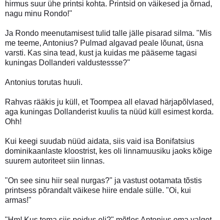
hirmus suur ühe printsi kohta. Printsid on väikesed ja õrnad,
nagu minu Rondo!"
Ja Rondo meenutamisest tulid talle jälle pisarad silma. "Mis
me teeme, Antonius? Pulmad algavad peale lõunat, üsna
varsti. Kas sina tead, kust ja kuidas me pääseme tagasi
kuningas Dollanderi valdustessse?"
Antonius torutas huuli.
Rahvas rääkis ju küll, et Toompea all elavad härjapõlvlased,
aga kuningas Dollanderist kuulis ta nüüd küll esimest korda.
Ohh!
Kui keegi suudab nüüd aidata, siis vaid isa Bonifatsius
dominikaanlaste kloostrist, kes oli linnamuusiku jaoks kõige
suurem autoriteet siin linnas.
"On see sinu hiir seal nurgas?" ja vastust ootamata tõstis
printsess põrandalt väikese hiire endale sülle. "Oi, kui
armas!"
"Hm! Kus tema siis peidus oli?" mõtles Antonius oma valget