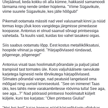
Ülejäänud, keda kokku oli alla kümne, hakkasid samamoodi
lärmama ning nende ümber hüplema. "Viime Sügavikule,
viime suurele Sügavikule, kes jälle hõõgub!"
Pikemalt ootamata mässiti nad veel valusamalt kinni ja nüüd
tormas kogu jõuk koos vangidega järgmisse pimedasse
koopasse. Antonius ei olnud saanud sõnagi printsessiga
vahetada. Ta kuulis vaid, kuidas too vahel tasakesi oigas.
Siis saabus ootamatu lõpp. Eest kostus metallikõlksatusi,
hoopide vihinat ja oigeid. "Härjapõlvlased ründavad,
põgenege, põgenege!"
Antonius visati taas hoolimatult põrandale ja paljud jalad
trampisid tast tormates üle. Koos valjuhäälsete raevukate
karjetega liginesid neile tõrvikutega härjapõlvlased.
Silmates põrandal vange, nad peatusid langetasid oma
mõõgad ning uurisid kinniseotuid. "See on inimene! Taas
üks, kes tahtis meie varakambritesse röövima tulla! See aga,
see aga...?" Nad pöörasid printsessi hoolimatult küljelt
küljele, kuni too karjatas: "Olen printsess Giulia!"
"Hoi-hoi-hoi!" kajas koopas nüüd härjapõlvlaste võidukas