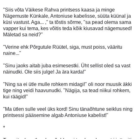
"Siis võta Väikese Rahva printsess kaasa ja minge
Nägemuste Künkale, Antoniuse kabelisse, süüta küünal ja
küsi vastust. Aga... ," ta tõstis sõrme, "sa pead olema sama
vapper kui tema, kes võitis teda kõik kiusavad nägemused!
Mäletad sa neid?"
"Verine ehk Põrgutule Rüütel, siga, must poiss, vääritu
naine..."
"Sinu jaoks aitab juba esimesestki. Üht sellist oled sa vast
näinudki. Ole siis julge! Ja ära karda!"
"Ning sa ei ütle mulle rohkem midagi!" oli noor muusik äkki
tige ning veidi haavunudki. "Nägija, sa tead niikui rohkem,
kui räägid!"
"Ma ütlen sulle veel üks kord! Sinu tänaõhtune seiklus ning
printsessi pääsemine algab Antoniuse kabelist!"
*