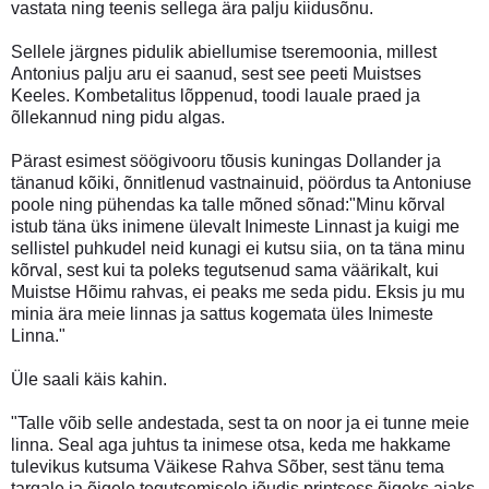
vastata ning teenis sellega ära palju kiidusõnu.
Sellele järgnes pidulik abiellumise tseremoonia, millest
Antonius palju aru ei saanud, sest see peeti Muistses
Keeles. Kombetalitus lõppenud, toodi lauale praed ja
õllekannud ning pidu algas.
Pärast esimest söögivooru tõusis kuningas Dollander ja
tänanud kõiki, õnnitlenud vastnainuid, pöördus ta Antoniuse
poole ning pühendas ka talle mõned sõnad:"Minu kõrval
istub täna üks inimene ülevalt Inimeste Linnast ja kuigi me
sellistel puhkudel neid kunagi ei kutsu siia, on ta täna minu
kõrval, sest kui ta poleks tegutsenud sama väärikalt, kui
Muistse Hõimu rahvas, ei peaks me seda pidu. Eksis ju mu
minia ära meie linnas ja sattus kogemata üles Inimeste
Linna."
Üle saali käis kahin.
"Talle võib selle andestada, sest ta on noor ja ei tunne meie
linna. Seal aga juhtus ta inimese otsa, keda me hakkame
tulevikus kutsuma Väikese Rahva Sõber, sest tänu tema
targale ja õigele tegutsemisele jõudis printsess õigeks ajaks