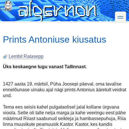
Skip
to
main
toggle
content
Prints Antoniuse kiusatus
Lembit Ratasepp
Üks keskaegne lugu vanast Tallinnast.
1427 aasta 19. märtsil, Püha Joosepi päeval, oma tavalise
ennelõunase uinaku ajal nägi prints Antonius ääretult veidrat
und.
Tema ees seisis kahel pulgataolisel jalal kollane ürgvana
vioola. Selle oli talle nelja marga ja kahe veeringu eest pähe
määrinud Riiast saabunud seikleja ja hambassepuhuja, Riia
linna muusikute peamuusik Kastor. Kastor, kes kandis