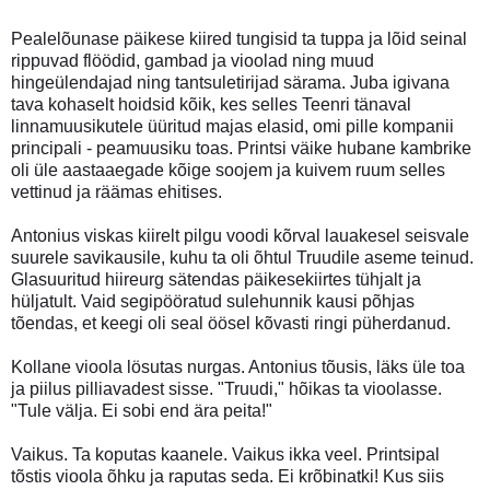
Pealelõunase päikese kiired tungisid ta tuppa ja lõid seinal
rippuvad flöödid, gambad ja vioolad ning muud
hingeülendajad ning tantsuletirijad särama. Juba igivana
tava kohaselt hoidsid kõik, kes selles Teenri tänaval
linnamuusikutele üüritud majas elasid, omi pille kompanii
principali - peamuusiku toas. Printsi väike hubane kambrike
oli üle aastaaegade kõige soojem ja kuivem ruum selles
vettinud ja räämas ehitises.
Antonius viskas kiirelt pilgu voodi kõrval lauakesel seisvale
suurele savikausile, kuhu ta oli õhtul Truudile aseme teinud.
Glasuuritud hiireurg sätendas päikesekiirtes tühjalt ja
hüljatult. Vaid segipööratud sulehunnik kausi põhjas
tõendas, et keegi oli seal öösel kõvasti ringi püherdanud.
Kollane vioola lösutas nurgas. Antonius tõusis, läks üle toa
ja piilus pilliavadest sisse. "Truudi," hõikas ta vioolasse.
"Tule välja. Ei sobi end ära peita!"
Vaikus. Ta koputas kaanele. Vaikus ikka veel. Printsipal
tõstis vioola õhku ja raputas seda. Ei krõbinatki! Kus siis