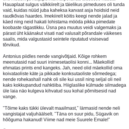
Hauaplaat sulgus välkkiirelt ja täielikus pimeduses oli tunda
vaid, kuidas nüüd juba kaheksa karvast asja hoidsid neid
raudkõvas haardes. Imekiirelt köitis keegi nende jalad ja
käed ning neid hakati lohistama mööda pikka pimedate
koobaste rägastikku. Üsna pea muutus veidi valgemaks ja
pärast üht käänakut visati nad valusalt põrandale väikeses
saalis, mida valgustasid seintele riputatud visisevad
tõrvikud.
Antonius piidles nende vangivõtjaid. Kõige rohkem
meenutasid nad suuri inimesetaolisi konni... Mäekollid!
ehmatas prints end kangeks. Jah, need olid mäekollid oma
koivataoliste käte ja pikkade konksutaoliste sõrmedega;
nende rohekashall nahk oli sile kui ussil ning seljal oli neil
kaks kokkupandud nahktiiba. Hiiglaslike külmade silmadega
üle laia näo kulgeva kihvatud suu kohal põrnitsesid nad
vange.
"Tõime kaks tükki ülevalt maailmast," lärmasid nende neli
vangistajat valjuhäälselt. "Täna on suur pidu, Sügavik on
hõõguma hakanud! Viime nad meie Suurele Emale!"