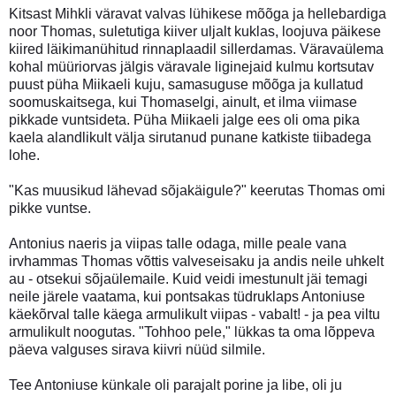
Kitsast Mihkli väravat valvas lühikese mõõga ja hellebardiga
noor Thomas, suletutiga kiiver uljalt kuklas, loojuva päikese
kiired läikimanühitud rinnaplaadil sillerdamas. Väravaülema
kohal müüriorvas jälgis väravale liginejaid kulmu kortsutav
puust püha Miikaeli kuju, samasuguse mõõga ja kullatud
soomuskaitsega, kui Thomaselgi, ainult, et ilma viimase
pikkade vuntsideta. Püha Miikaeli jalge ees oli oma pika
kaela alandlikult välja sirutanud punane katkiste tiibadega
lohe.
"Kas muusikud lähevad sõjakäigule?" keerutas Thomas omi
pikke vuntse.
Antonius naeris ja viipas talle odaga, mille peale vana
irvhammas Thomas võttis valveseisaku ja andis neile uhkelt
au - otsekui sõjaülemaile. Kuid veidi imestunult jäi temagi
neile järele vaatama, kui pontsakas tüdruklaps Antoniuse
käekõrval talle käega armulikult viipas - vabalt! - ja pea viltu
armulikult noogutas. "Tohhoo pele," lükkas ta oma lõppeva
päeva valguses sirava kiivri nüüd silmile.
Tee Antoniuse künkale oli parajalt porine ja libe, oli ju