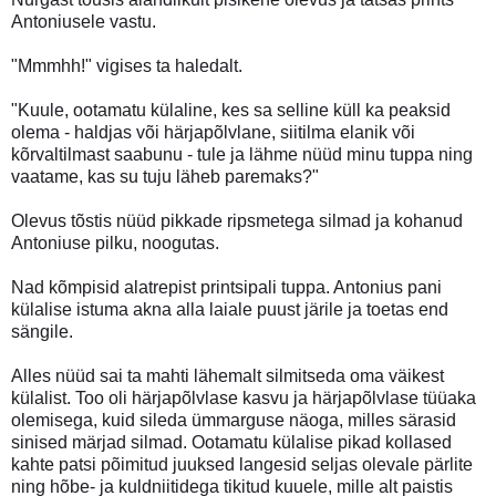
Antoniusele vastu.
"Mmmhh!" vigises ta haledalt.
"Kuule, ootamatu külaline, kes sa selline küll ka peaksid
olema - haldjas või härjapõlvlane, siitilma elanik või
kõrvaltilmast saabunu - tule ja lähme nüüd minu tuppa ning
vaatame, kas su tuju läheb paremaks?"
Olevus tõstis nüüd pikkade ripsmetega silmad ja kohanud
Antoniuse pilku, noogutas.
Nad kõmpisid alatrepist printsipali tuppa. Antonius pani
külalise istuma akna alla laiale puust järile ja toetas end
sängile.
Alles nüüd sai ta mahti lähemalt silmitseda oma väikest
külalist. Too oli härjapõlvlase kasvu ja härjapõlvlase tüüaka
olemisega, kuid sileda ümmarguse näoga, milles särasid
sinised märjad silmad. Ootamatu külalise pikad kollased
kahte patsi põimitud juuksed langesid seljas olevale pärlite
ning hõbe- ja kuldniitidega tikitud kuuele, mille alt paistis