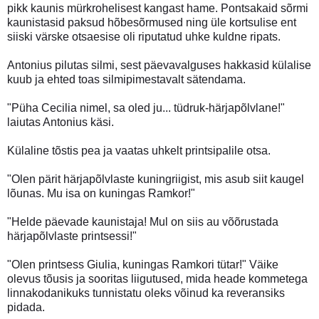
pikk kaunis mürkrohelisest kangast hame. Pontsakaid sõrmi
kaunistasid paksud hõbesõrmused ning üle kortsulise ent
siiski värske otsaesise oli riputatud uhke kuldne ripats.
Antonius pilutas silmi, sest päevavalguses hakkasid külalise
kuub ja ehted toas silmipimestavalt sätendama.
"Püha Cecilia nimel, sa oled ju... tüdruk-härjapõlvlane!"
laiutas Antonius käsi.
Külaline tõstis pea ja vaatas uhkelt printsipalile otsa.
"Olen pärit härjapõlvlaste kuningriigist, mis asub siit kaugel
lõunas. Mu isa on kuningas Ramkor!"
"Helde päevade kaunistaja! Mul on siis au võõrustada
härjapõlvlaste printsessi!"
"Olen printsess Giulia, kuningas Ramkori tütar!" Väike
olevus tõusis ja sooritas liigutused, mida heade kommetega
linnakodanikuks tunnistatu oleks võinud ka reveransiks
pidada.