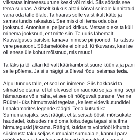
vilksatas inimesesuurune keski või miski. Siis sööstis see
tema suunas. Äkitselt kukkus altari kõrval seinale kinnitatud
vana oda talle õlale. Ta haaras selle vaistlikult kätte ja
samas tundis raksatust. See miski oli tema oda otsa
jooksnud. Antonius ei peljanud kirikus. Metsas oleks ta küll
minema jooksnud, ent mitte siin. Ta uuris lähemalt.
Kuuvalguses paistsid lamava inimese piirjooned. Ta katsus
vere peasoont. Südamelööke ei olnud. Kirikuvaras, kes ise
oli enese üle kohut mõistnud, mis muud!
Ta läks ja tõi altari kõrvalt käärkambrist suure küünla ja pani
selle põlema. Ja siis nägigi ta üleval rõdul seismas
teda
.
Algul tundus talle, et seal on inimene. Siis hakkasid ta
silmad seletama, et tol olevusel on raudrüü seljas ning isegi
hämaruses võis näha, et see oli hõõguvalt punane. Verine
Rüütel - üks hirmutavaid tegelasi, kellest videvikutundidel
linnakambrites legende räägiti. Teda kutsuti ka
Surnumanajaks, sest räägiti, et ta seisab öösiti mõrtsukate
haudadel, kutsudes neid oma loitsudega tagasi siia ilma
hirmutegusid jätkama. Räägiti, kuidas ta volbriööl kihutab
süsimusta täku seljas surnuaialt surnuaiale, kannul parv
mõõkadega ja tapritega vehkivaid vägivaldselt surnuid