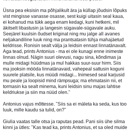
Üsna pea eksisin ma põhjalikult ära ja küllap jõudsin lõpuks
vist mingisse vanasse osasse, sest kuigi uitasin seal kaua,
ei kohanud ma tükk aega enam kedagi, kuni hetkeni, mil
äkitselt libastusin ja langesin sügavale-sügavale auku.
Seejärel kuulsin õudset kriginat ning mu jalge all avanes
neljakandiline luuk ning ma prantsatasin tühja mahajäetud
keldrisse. Ronisin sealt välja ja leidsin ennast linnatänavalt.
Aga tead, prints Antonius - ma ei ole kunagi enne inimeste
linnas olnud. Nägin suuri olevusi, nagu sina, kõndimas ja
mulle midagi hüüdmas ja mul hakkas suur-suur hirm. Siis
ma jooksin mööda linnatänavaid, vahepeal sattusin koguni
suurele platsile, kus müüdi midagi... Inimesed seal karjusid
mu peale ja loopisid mind rämpsuga; ma ehmatasin nii, et
tormasin ka sealt minema, kuni leidsin sinu majas lahtise
keldriukse ja siin ma nüüd olen."
Antonius vajus mõttesse. "Siis sa ei mäleta ka seda, kus too
luuk, mille kaudu sa tulid, on?"
Giulia vaatas talle otsa ja raputas pead. Pani siis ühe silma
kinni ja ütles: "Kas tead ka, prints Antonius, et sa oled muide