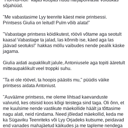
sõjahüüd.
"Me vabastasime Lyy teenrite käest meie printsessi.
Printsess Giulia on leitud! Pulm võib alata!"
"Vabastage printsess köidikutest, röövli võtame aga seotult
kaasa! Vabastage ta jalad, las kõnnib ise, käed aga las
jäävad seotuks!" hakkas möllu vaibudes nende pealik käske
jagama.
Giulia aidati aupaklikult jalule, Antoniusele aga topiti ääretult
mitteaupaklikult veel troppki suhu.
"Ta ei ole röövel, ta hoopis päästis mu," püüdis väike
printsess aidata Antoniust.
"Auväärne printsess, me oleme lihtsad kaevanduste
valvurid, kes otsisid koos kõigi teistega sind taga. Oli õnn, et
me kuulsime nende vastikute mäekollide häält ja tõttasime
nagu alati, neid ründama. Need jõledad mäekollid, keda me
ka Sügaviku Teenriteks või Lyy Orjadeks kutsume, peidavad
end vanades mahajäetud käikudes ja me tapleme nendega