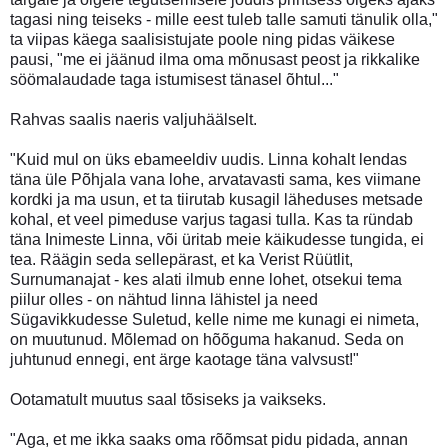
tagasi ning teiseks - mille eest tuleb talle samuti tänulik olla,"
ta viipas käega saalisistujate poole ning pidas väikese
pausi, "me ei jäänud ilma oma mõnusast peost ja rikkalike
söömalaudade taga istumisest tänasel õhtul..."
Rahvas saalis naeris valjuhäälselt.
"Kuid mul on üks ebameeldiv uudis. Linna kohalt lendas
täna üle Põhjala vana lohe, arvatavasti sama, kes viimane
kordki ja ma usun, et ta tiirutab kusagil läheduses metsade
kohal, et veel pimeduse varjus tagasi tulla. Kas ta ründab
täna Inimeste Linna, või üritab meie käikudesse tungida, ei
tea. Räägin seda sellepärast, et ka Verist Rüütlit,
Surnumanajat - kes alati ilmub enne lohet, otsekui tema
piilur olles - on nähtud linna lähistel ja need
Sügavikkudesse Suletud, kelle nime me kunagi ei nimeta,
on muutunud. Mõlemad on hõõguma hakanud. Seda on
juhtunud ennegi, ent ärge kaotage täna valvsust!"
Ootamatult muutus saal tõsiseks ja vaikseks.
"Aga, et me ikka saaks oma rõõmsat pidu pidada, annan