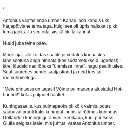
*
Antonius vaatas enda ümber. Kanäe, oda kandis üks
härjapõlvlane tema taga, kuigi see oli üpris naljakalt pikk
tema jaoks. Ju see oda siis käibki ta kannul.
Nüüd juba teine päev.
Mõne aja - või kuidas saabki pimedates koobastes
kinniseotuna aega hinnata (kas südametukseid lugedes!) -
järel jõudsid nad lõpuks "ülemisse linna", nagu pealik ütles.
Seal suurenes nende saatjaskond ja neid tervitati
rõõmuhõisetega.
"Meie printsess on tagasi! Võime pulmadega alustada! Hoi-
hoi-hoi!" kõlas paljudel häältel.
Kuningasaalis, kus pulmapeoks oli kõik valmis, ootas
saabuvat pruuti kaks kuningat, prints ja rõõmus kuningas
Dollanderi kuningriigi rahvas. Senikaua, kuni printsess
Giulia selgitas isale, mis juhtus, vaatas Antonius ümber.