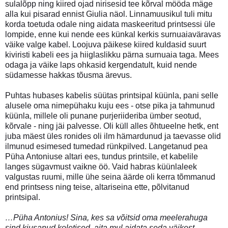
sulalõpp ning kiired ojad nirisesid tee kõrval mööda mäge
alla kui pisarad ennist Giulia näol. Linnamuusikul tuli mitu
korda toetuda odale ning aidata maskeeritud printsessi üle
lompide, enne kui nende ees künkal kerkis surnuaiaväravas
väike valge kabel. Loojuva päikese kiired kuldasid suurt
kiviristi kabeli ees ja hiiglaslikku pärna surnuaia taga. Mees
odaga ja väike laps ohkasid kergendatult, kuid nende
südamesse hakkas tõusma ärevus.
Puhtas hubases kabelis süütas printsipal küünla, pani selle
alusele oma nimepühaku kuju ees - otse pika ja tahmunud
küünla, millele oli punane purjeriideriba ümber seotud,
kõrvale - ning jäi palvesse. Oli küll alles õhtueelne hetk, ent
juba mäest üles ronides oli ilm hämardunud ja taevasse olid
ilmunud esimesed tumedad rünkpilved. Langetanud pea
Püha Antoniuse altari ees, tundus printsile, et kabelile
langes sügavmust vaikne öö. Vaid habras küünlaleek
valgustas ruumi, mille ühe seina äärde oli kerra tõmmanud
end printsess ning teise, altariseina ette, põlvitanud
printsipal.
…Püha Antonius! Sina, kes sa võitsid oma meelerahuga
sind kiusanud koletised, aita mul aidata seda väikest