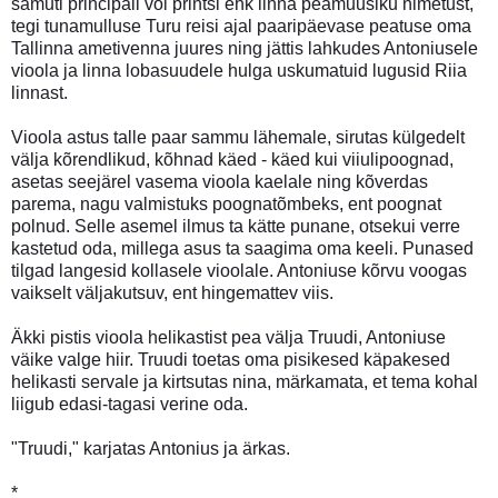
samuti principali või printsi ehk linna peamuusiku nimetust,
tegi tunamulluse Turu reisi ajal paaripäevase peatuse oma
Tallinna ametivenna juures ning jättis lahkudes Antoniusele
vioola ja linna lobasuudele hulga uskumatuid lugusid Riia
linnast.
Vioola astus talle paar sammu lähemale, sirutas külgedelt
välja kõrendlikud, kõhnad käed - käed kui viiulipoognad,
asetas seejärel vasema vioola kaelale ning kõverdas
parema, nagu valmistuks poognatõmbeks, ent poognat
polnud. Selle asemel ilmus ta kätte punane, otsekui verre
kastetud oda, millega asus ta saagima oma keeli. Punased
tilgad langesid kollasele vioolale. Antoniuse kõrvu voogas
vaikselt väljakutsuv, ent hingemattev viis.
Äkki pistis vioola helikastist pea välja Truudi, Antoniuse
väike valge hiir. Truudi toetas oma pisikesed käpakesed
helikasti servale ja kirtsutas nina, märkamata, et tema kohal
liigub edasi-tagasi verine oda.
"Truudi," karjatas Antonius ja ärkas.
*