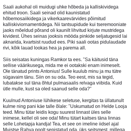
Saali aukohal oli muidugi uhke hõbeda ja kalliskividega
ehitud troon. Saali seinad olid kaunistatud
hõbemosaiikidega ja vikerkaarevärvides põimitud
kalliskiviornamentidega. Nii tantsupidude kui tseremooniate
jaoks mõeldud põrand oli kaunilt lihvitud kirjute mustridega
kividest. Ühes seinas jooksis mööda pinkide seljatugesid lai
aknarida, kvartsist ruudud ees. Piki saali ootas pidulaudade
rivi, kõik lauad lookas hea ja parema all.
Siis seisatas kuningas Ramkor ta ees. "Sa käitusid täna
sellise väärikusega, mida me ei ootakski enam inimeselt.
Ole tänatud prints Antonius! Sulle kuulub minu ja mu tütre
sügavaim tänu. Siin on su oda. Teo eest, mis sa tegid,
lubatakse sul täna õhtul pulmasaalis relvaga viibida. Kuid
ütle mulle, kust sa oled saanud selle oda?"
Kuulnud Antoniuse lühikese seletuse, kergitas ta üllatunult
kulme ning pani käe talle õlale: "Uskumatud on Helde Looja
teed. Minu tütar leidis kogu suurest linnast üles selle
inimese, kellel oli see oda! Minu tütart kaitses täna linnas
selle Lohetapja kandja! Tea, et see on imeline iidsel ajal
Muistse Rahva poolt sepistatud oda, üks seitsmest, millega