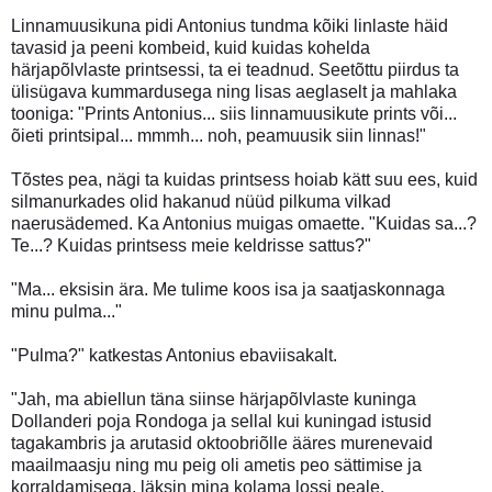
Linnamuusikuna pidi Antonius tundma kõiki linlaste häid
tavasid ja peeni kombeid, kuid kuidas kohelda
härjapõlvlaste printsessi, ta ei teadnud. Seetõttu piirdus ta
ülisügava kummardusega ning lisas aeglaselt ja mahlaka
tooniga: "Prints Antonius... siis linnamuusikute prints või...
õieti printsipal... mmmh... noh, peamuusik siin linnas!"
Tõstes pea, nägi ta kuidas printsess hoiab kätt suu ees, kuid
silmanurkades olid hakanud nüüd pilkuma vilkad
naerusädemed. Ka Antonius muigas omaette. "Kuidas sa...?
Te...? Kuidas printsess meie keldrisse sattus?"
"Ma... eksisin ära. Me tulime koos isa ja saatjaskonnaga
minu pulma..."
"Pulma?" katkestas Antonius ebaviisakalt.
"Jah, ma abiellun täna siinse härjapõlvlaste kuninga
Dollanderi poja Rondoga ja sellal kui kuningad istusid
tagakambris ja arutasid oktoobriõlle ääres murenevaid
maailmaasju ning mu peig oli ametis peo sättimise ja
korraldamisega, läksin mina kolama lossi peale.