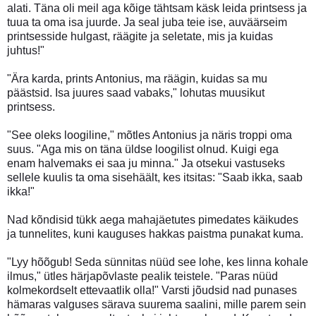
alati. Täna oli meil aga kõige tähtsam käsk leida printsess ja
tuua ta oma isa juurde. Ja seal juba teie ise, auväärseim
printsesside hulgast, räägite ja seletate, mis ja kuidas
juhtus!"
"Ära karda, prints Antonius, ma räägin, kuidas sa mu
päästsid. Isa juures saad vabaks," lohutas muusikut
printsess.
"See oleks loogiline," mõtles Antonius ja näris troppi oma
suus. "Aga mis on täna üldse loogilist olnud. Kuigi ega
enam halvemaks ei saa ju minna." Ja otsekui vastuseks
sellele kuulis ta oma sisehäält, kes itsitas: "Saab ikka, saab
ikka!"
Nad kõndisid tükk aega mahajäetutes pimedates käikudes
ja tunnelites, kuni kauguses hakkas paistma punakat kuma.
"Lyy hõõgub! Seda sünnitas nüüd see lohe, kes linna kohale
ilmus," ütles härjapõvlaste pealik teistele. "Paras nüüd
kolmekordselt ettevaatlik olla!" Varsti jõudsid nad punases
hämaras valguses särava suurema saalini, mille parem sein