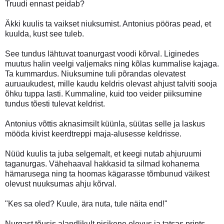
Truudi ennast peidab?
Äkki kuulis ta vaikset niuksumist. Antonius pööras pead, et
kuulda, kust see tuleb.
See tundus lähtuvat toanurgast voodi kõrval. Liginedes
muutus halin veelgi valjemaks ning kõlas kummalise kajaga.
Ta kummardus. Niuksumine tuli põrandas olevatest
auruaukudest, mille kaudu keldris olevast ahjust talviti sooja
õhku tuppa lasti. Kummaline, kuid too veider piiksumine
tundus tõesti tulevat keldrist.
Antonius võttis aknasimsilt küünla, süütas selle ja laskus
mööda kivist keerdtreppi maja-alusesse keldrisse.
Nüüd kuulis ta juba selgemalt, et keegi nutab ahjuruumi
taganurgas. Vähehaaval hakkasid ta silmad kohanema
hämarusega ning ta hoomas kägarasse tõmbunud väikest
olevust nuuksumas ahju kõrval.
"Kes sa oled? Kuule, ära nuta, tule näita end!"
Nurgast tõusis alandlikult pisikene olevus ja tatsas prints