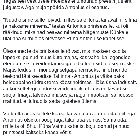
Tagasiteel vestlusele mõeldes ei tundunud preestri jutt eriti
julgustav. Aga mujalt pärida Antonius ei osanud.
"Nüüd otsime sulle rõivad, milles sa ei torka tänaval nii silma
ja hakkame minema," teatas Antonius printsessile, kui oli
rääkinud, miks nad peavad minema Nägemuste Künkale,
ülalinna surnuaias olevasse Püha Antoniuse kabelisse.
Ülesanne: leida printsessile rõivad, mis maskeeriksid ta
lapseks, polnud muusikute majas, kes vahel ka legendide
etendamise ja veiderdamisega leiba teenisid, üldsegi raske.
Majas leidus nii mõndagi selgapanemiseks, nii et nende
teekond läbi kevadise Tallinna - Antonius ja väike paks
heledapäine tüdruk tema käest hoidmas - läks üsna ladusalt.
Ja kui kellelegi tunduski veidi imelik, et laps on kevadise
sooja ilmaga talvevammuses ja nägu ninaotsani sallidesse
mähitud, ei tulnud ta seda igatahes ütlema.
Võib-olla aitas sellele kaasa ka vana auväärne oda, millega
Antonius otsekui poognaga takti lüüa vehkis. Sama oda,
mille ta oli õhtul Püha Vaimu kabelist koju toonud ja nüüd
printsessi kaitseks kaasa võttis.