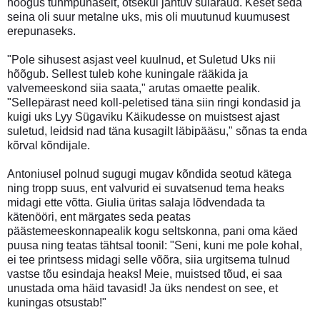
hõõgus tuhmpunaselt, otsekui jahtuv sularaud. Keset seda
seina oli suur metalne uks, mis oli muutunud kuumusest
erepunaseks.
"Pole sihusest asjast veel kuulnud, et Suletud Uks nii
hõõgub. Sellest tuleb kohe kuningale rääkida ja
valvemeeskond siia saata," arutas omaette pealik.
"Sellepärast need koll-peletised täna siin ringi kondasid ja
kuigi uks Lyy Sügaviku Käikudesse on muistsest ajast
suletud, leidsid nad täna kusagilt läbipääsu," sõnas ta enda
kõrval kõndijale.
Antoniusel polnud sugugi mugav kõndida seotud kätega
ning tropp suus, ent valvurid ei suvatsenud tema heaks
midagi ette võtta. Giulia üritas salaja lõdvendada ta
kätenööri, ent märgates seda peatas
päästemeeskonnapealik kogu seltskonna, pani oma käed
puusa ning teatas tähtsal toonil: "Seni, kuni me pole kohal,
ei tee printsess midagi selle võõra, siia urgitsema tulnud
vastse tõu esindaja heaks! Meie, muistsed tõud, ei saa
unustada oma häid tavasid! Ja üks nendest on see, et
kuningas otsustab!"