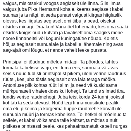
valgus, mis otsekui voogas aeglaselt üle linna. Siis ilmus
valgus juba Pika Hermanni kohale, keeras aeglaselt kabeli
suunas ja ta nägi, et seda punast valgust kiirgas hiiglaslik
olevus, kes liigutas aeglaselt omi tiibu ja pead, otsekui
otsides midagi. Draakon! Vana õel lohemadu, kes oma saaki
otsides kõigis õudu külvab ja tavaliselt oma saagiks mõne
noore linnaneitsi või koguni kuningatütre nõuab. Koletis
hõljus aeglaselt surnuaiale ja kabelile lähemale ning avas
aeg-ajalt omi lõugu, et nende vahelt leeke pursata.
Printsipal ei jõudnud mõelda midagi. Ta pöördus, tahtes
tormata kabelisse varju, ent tema ees, surnuaia väravas
seisis nüüd tublisti printsipalist pikem, üleni verine raudrüüs
rüütel, kes juba tõstis aeglaselt oma laia teraga mõõka.
Antoniuse pilk kohtas rüütli silmi ja need välkusid sama
mürkpunaselt vihaleekides kui lohegi. Ta tundis silmad ära,
tundis verise raudmehegi. Juba teist korda 24 tunni jooksul
kohtab ta seda olevust. Nüüd tegi linnamuusikute pealik
oma elu pikeima ja kõrgeima hüppe raudmehe kõrvalt üle
surnuaia müüri ja tormas kabelisse. Tol hetkel ei mõelnud ta
sellele, et kabel võiks anda talle kaitset, ta mõtles ainult
pisikese printsessi peale, kes pahaaimamatult kabeli nurgas