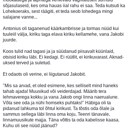
sõjasulaseid, kes oma hauas iial rahu ei saa. Teda kutsuti ka
Lohekoeraks, sest räägiti, et teda seob lohedega mingi
salajane vanne...
Antonius oli taganenud käärkambrisse ja tormas nüüd kui
tuuleiil välja, kiriku taga elava kiriku kellamehe, vana Jakobi
juurde.
Koos tulid nad tagasi ja ja süüdanud piisavalt küünlaid,
otsisid kiriku läbi. Ei kedagi. Ei rüütlit, ei kirikuvarast. Aknad-
uksed terved ja suletud.
Et odaots oli verine, ei liigutanud Jakobit.
"Mis sa arvad, et oled esimene, kes selliselt mind haneks
tahab ajada! Muusikud või veiderdajad. Määrib tera
lehmaverega kokku ja vana Jakob ongi linna naerualune.
Võta see oda ja nühi homseks puhtaks!" Häbiga oli ta
pidanud lahkuma tol õhtul kirikust. Ta tõstis oda õlale ja
sammus sellega läbi linna oma koju, Teenri tänavale,
linnamuusikute majja. Täna võttis ta oda kabelisse kaasa.
Kuhu oli see nüüd jäänud?