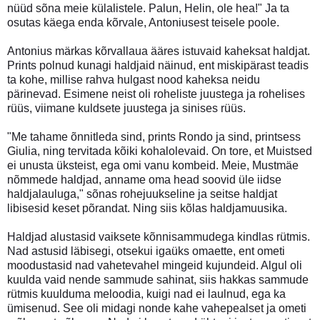
nüüd sõna meie külalistele. Palun, Helin, ole hea!" Ja ta
osutas käega enda kõrvale, Antoniusest teisele poole.
Antonius märkas kõrvallaua ääres istuvaid kaheksat haldjat.
Prints polnud kunagi haldjaid näinud, ent miskipärast teadis
ta kohe, millise rahva hulgast nood kaheksa neidu
pärinevad. Esimene neist oli roheliste juustega ja rohelises
rüüs, viimane kuldsete juustega ja sinises rüüs.
"Me tahame õnnitleda sind, prints Rondo ja sind, printsess
Giulia, ning tervitada kõiki kohalolevaid. On tore, et Muistsed
ei unusta üksteist, ega omi vanu kombeid. Meie, Mustmäe
nõmmede haldjad, anname oma head soovid üle iidse
haldjalauluga," sõnas rohejuukseline ja seitse haldjat
libisesid keset põrandat. Ning siis kõlas haldjamuusika.
Haldjad alustasid vaiksete kõnnisammudega kindlas rütmis.
Nad astusid läbisegi, otsekui igaüks omaette, ent ometi
moodustasid nad vahetevahel mingeid kujundeid. Algul oli
kuulda vaid nende sammude sahinat, siis hakkas sammude
rütmis kuulduma meloodia, kuigi nad ei laulnud, ega ka
ümisenud. See oli midagi nonde kahe vahepealset ja ometi