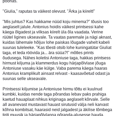
põõnas.
"Giulia," raputas ta väikest olevust. "Ärka ja kiirelt!"
"Mis juhtus? Kas hakkame nüüd koju minema?" tõusis too
aeglaselt jalule. Antonius hoidis väikest printsessi kahe
käega õlgadest ja vilksas kiirelt üla õla vaadata. Verine
rüütel ligines ukseavale. Ta vaatas paremale ja nägi aknast,
kuidas lähemale hõljuv lohe paiskas lõugade vahelt kabeli
suunas tuleleeke. "Kas tõesti otsib lohe kuningatütar Giuliat
taga, et teda röövida ja... ära süüa?!" mõtles prints
õudusega. Nähes koletisi Antoniuse taga, hakkas printsess
hirmust kiljuma ja klammerdus kogu härjapõlvlase jõuga
Antoniuse vasaku käe külge. Vaba parema käega haaras
Antonius kramplikult ainsast relvast - kaasavõetud odast ja
suunas selle ukseavale.
Printsessi kiljumise ja Antoniuse hirmu tõttu ei kuulnud
kumbki, kuidas nende taga põrandas lebav paks prahiga
kaetud hauaplaat nihkus kriginaga aeglaselt kõrvale. Selle
all avanevast mustavast hauast sirutusid välja neli karvast
kõhna kombitsat, haarasid neid jalgadest ja äkilise tõmbega
tiriti muusik ja härjapõlvlanna põranda-alusesse hauda.