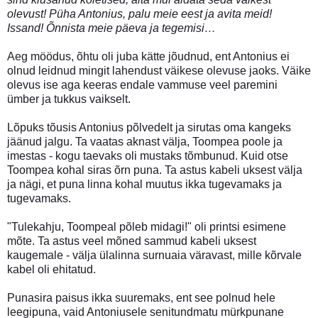
olevust! Püha Antonius, palu meie eest ja avita meid!
Issand! Õnnista meie päeva ja tegemisi…
Aeg möödus, õhtu oli juba kätte jõudnud, ent Antonius ei
olnud leidnud mingit lahendust väikese olevuse jaoks. Väike
olevus ise aga keeras endale vammuse veel paremini
ümber ja tukkus vaikselt.
Lõpuks tõusis Antonius põlvedelt ja sirutas oma kangeks
jäänud jalgu. Ta vaatas aknast välja, Toompea poole ja
imestas - kogu taevaks oli mustaks tõmbunud. Kuid otse
Toompea kohal siras õrn puna. Ta astus kabeli uksest välja
ja nägi, et puna linna kohal muutus ikka tugevamaks ja
tugevamaks.
"Tulekahju, Toompeal põleb midagi!" oli printsi esimene
mõte. Ta astus veel mõned sammud kabeli uksest
kaugemale - välja ülalinna surnuaia väravast, mille kõrvale
kabel oli ehitatud.
Punasira paisus ikka suuremaks, ent see polnud hele
leegipuna, vaid Antoniusele senitundmatu mürkpunane