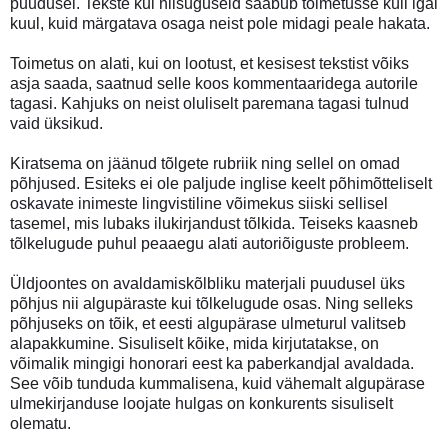
puudusel. Tekste kui niisuguseid saabub toimetusse küll igal
kuul, kuid märgatava osaga neist pole midagi peale hakata.
Toimetus on alati, kui on lootust, et kesisest tekstist võiks
asja saada, saatnud selle koos kommentaaridega autorile
tagasi. Kahjuks on neist oluliselt paremana tagasi tulnud
vaid üksikud.
Kiratsema on jäänud tõlgete rubriik ning sellel on omad
põhjused. Esiteks ei ole paljude inglise keelt põhimõtteliselt
oskavate inimeste lingvistiline võimekus siiski sellisel
tasemel, mis lubaks ilukirjandust tõlkida. Teiseks kaasneb
tõlkelugude puhul peaaegu alati autoriõiguste probleem.
Üldjoontes on avaldamiskõlbliku materjali puudusel üks
põhjus nii algupäraste kui tõlkelugude osas. Ning selleks
põhjuseks on tõik, et eesti algupärase ulmeturul valitseb
alapakkumine. Sisuliselt kõike, mida kirjutatakse, on
võimalik mingigi honorari eest ka paberkandjal avaldada.
See võib tunduda kummalisena, kuid vähemalt algupärase
ulmekirjanduse loojate hulgas on konkurents sisuliselt
olematu.