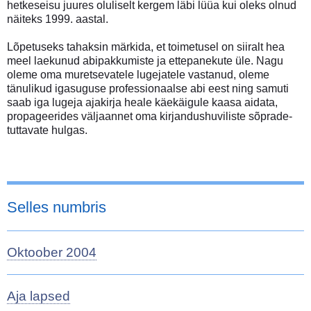
hetkeseisu juures oluliselt kergem läbi lüüa kui oleks olnud
näiteks 1999. aastal.
Lõpetuseks tahaksin märkida, et toimetusel on siiralt hea
meel laekunud abipakkumiste ja ettepanekute üle. Nagu
oleme oma muretsevatele lugejatele vastanud, oleme
tänulikud igasuguse professionaalse abi eest ning samuti
saab iga lugeja ajakirja heale käekäigule kaasa aidata,
propageerides väljaannet oma kirjandushuviliste sõprade-
tuttavate hulgas.
Selles numbris
Oktoober 2004
Aja lapsed