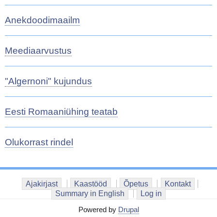
Anekdoodimaailm
Meediaarvustus
"Algernoni" kujundus
Eesti Romaaniühing teatab
Olukorrast rindel
Ajakirjast
Kaastööd
Õpetus
Kontakt
Summary in English
Log in
Powered by
Drupal