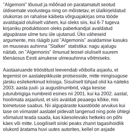
"Algernoni" tõusud ja mõõnad on paratamatult seotud
üldisemate voolustega ning on mõistetav, et ülalkirjeldatud
olukorras on rahalise käibeta võrguajakirjas oma tööde
avaldajaid oluliselt vähem, kui oleks siis, kui 6-7 tugeva
kirjaniku produktsioon oleks paberkandjal avaldatud
algupärase ulme turu üle ujutanud. Üks väheseid
argumente, mis räägib just "Algernonis" avaldamise kasuks
on muuseas auhinna "Stalker" statistika: nagu ajalugu
näitab, on "Algernonis" ilmunud teosel oluliselt suurem
tõenäosus Eesti ainukese ulmeauhinna võitmiseks.
Aastaaruande trööstitust leevendab võibolla asjaolu, et
tegemist on aastatepikkuste protsesside, mitte mingisuguse
järsku esilekerkinud kriisiga. Sisuliselt tühjad olid ka näiteks
2003. aasta juuli- ja augustinumbrid, väga kesise
juturubriigiga numbreid esines nii 2001. kui ka 2002. aastal,
hoolimata asjaolust, et siis avaldati peaaegu kõike, mis
toimetusse saabus. Nii algupäraste kaastööde arvukus kui
tase on viimastel aastatel pidevalt langenud ning pole ühtegi
võimalust teada saada, kas käesolevaks hetkeks on põhi
käes või mitte. Loogiliselt siiski peaks zhanri tagasihoidlik
olukord äratama huvi uutes autorites, kellel on asjade