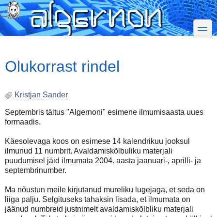
Skip
to
main
toggle
content
Olukorrast rindel
Kristjan Sander
Septembris täitus "Algernoni" esimene ilmumisaasta uues
formaadis.
Käesolevaga koos on esimese 14 kalendrikuu jooksul
ilmunud 11 numbrit. Avaldamiskõlbuliku materjali
puudumisel jäid ilmumata 2004. aasta jaanuari-, aprilli- ja
septembrinumber.
Ma nõustun meile kirjutanud mureliku lugejaga, et seda on
liiga palju. Selgituseks tahaksin lisada, et ilmumata on
jäänud numbreid justnimelt avaldamiskõlbliku materjali