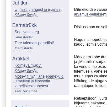
Juhtkiri
Ulmest, ühingust ja mainest
Mitmekordse varase
arvamus-belialsi-ma
Kristjan Sander
Esmatrükk
Diskussioon on sel
Sooilvese aeg
Ilmar Kelder
Nagu maineprobleemi
Tere tulemast paradiisi!
kaudu: et mis võtme
Martti Kalda
Märkigem kohe ära, 
Artikkel
ja „Mirabilia“ sarj
Kolmevaimukivi
ka vene ulme osas e
Kristjan Sander
tulemusel). Vahe sei
muuhulgas ka ulmet.
Mõtlev film? Tähelepanekuid
Nõukogude ajaga võr
ulmefilmi ja filosoofia
raamatupoe lettidel
vahelistest suhetest
Teet Teinemaa
Retseptsiooni juurd
kirjutama hakanud, 