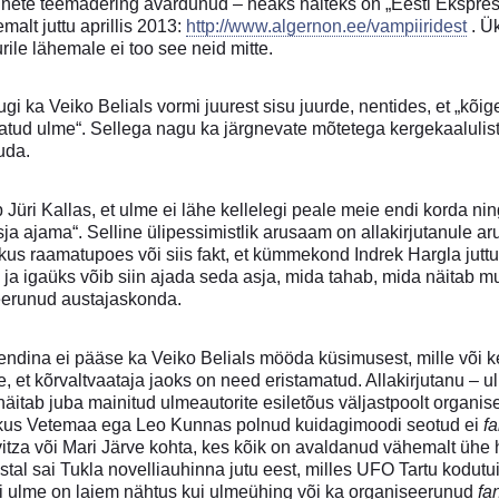
nete teemadering avardunud – heaks näiteks on „Eesti Ekspressi“ a
emalt juttu aprillis 2013:
http://www.algernon.ee/vampiiridest
. Ü
urile lähemale ei too see neid mitte.
i ka Veiko Belials vormi juurest sisu juurde, nentides, et „kõi
astatud ulme“. Sellega nagu ka järgnevate mõtetega kergekaalulist
uda.
b Jüri Kallas, et ulme ei lähe kellelegi peale meie endi korda n
ja ajama“. Selline ülipessimistlik arusaam on allakirjutanule a
us raamatupoes või siis fakt, et kümmekond Indrek Hargla juttu 
k ja igaüks võib siin ajada seda asja, mida tahab, mida näitab 
eerunud austajaskonda.
dina ei pääse ka Veiko Belials mööda küsimusest, mille või kell
e, et kõrvaltvaataja jaoks on need eristamatud. Allakirjutanu – 
näitab juba mainitud ulmeautorite esiletõus väljastpoolt organ
kus Vetemaa ega Leo Kunnas polnud kuidagimoodi seotud ei
f
vitza või Mari Järve kohta, kes kõik on avaldanud vähemalt üh
stal sai Tukla novelliauhinna jutu eest, milles UFO Tartu kodut
sti ulme on laiem nähtus kui ulmeühing või ka organiseerunud
fa