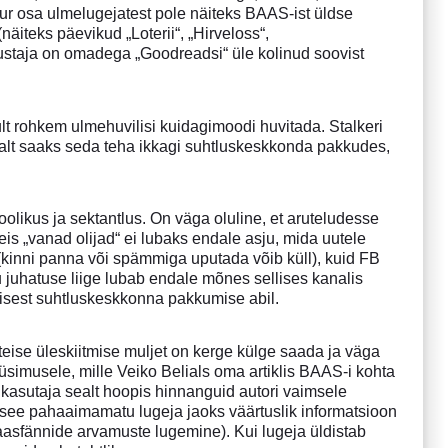
ur osa ulmelugejatest pole näiteks BAAS-ist üldse
näiteks päevikud „Loterii“, „Hirveloss“,
staja on omadega „Goodreadsi“ üle kolinud soovist
lt rohkem ulmehuvilisi kuidagimoodi huvitada. Stalkeri
malt saaks seda teha ikkagi suhtluskeskkonda pakkudes,
olikus ja sektantlus. On väga oluline, et aruteludesse
neis „vanad olijad“ ei lubaks endale asju, mida uutele
 (kinni panna või spämmiga uputada võib küll), kuid FB
 juhatuse liige lubab endale mõnes sellises kanalis
sest suhtluskeskkonna pakkumise abil.
ise üleskiitmise muljet on kerge külge saada ja väga
üsimusele, mille Veiko Belials oma artiklis BAAS-i kohta
kasutaja sealt hoopis hinnanguid autori vaimsele
ka see pahaaimamatu lugeja jaoks väärtuslik informatsioon
kaasfännide arvamuste lugemine). Kui lugeja üldistab