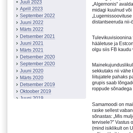
Juuli 2023
„Algernonis“ avalda
Aprill 2023
midagi kuulnud või 
September 2022
„Lugemissoovituse 
distantseeruda nii-
Juuni 2022
Märts 2022
Detsember 2021
Tulevikuvisioonina 
Juuni 2021
hääletuse ja Estco
olgu siis FB kaudu
Märts 2021
Detsember 2020
September 2020
Mainekujunduslikult
Juuni 2020
sekkutaks nii vähe k
liitujatele pahaks 
Märts 2020
grupis saab lõngad
Detsember 2019
roppude sõnadega 
Oktoober 2019
Juuni 2019
Samamoodi on maine
Märts 2019
raske sellest vaban
Detsember 2018
sõnastas: „Mis mul
September 2018
tervisele?” Vastus 
Kolmevaimukivi
(mind isiklikult on
Mõtlev film?