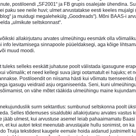
nute, postiloendi „SF2001“ ja FB grupis osalejate ühendina. Su
ei paku see neile huvi; ulmet arvustatakse eesti keeles mujalgi (
blog“ ja muidugi megalehekülg „Goodreads“). Mõni BAAS-i arvu
öelda „ulmikute seltskonnast“.
võikski allakirjutanu arvates ulmeühingu eesmärk olla võimaliku
ni info levitamisega sinnapoole püüeldaksegi, aga kõige lihtsa
 või muud moodi.
 tuleks selleks eeskätt juhatuse poolt välistada igasugune erapo
ui võimalik; et need kellegi suva järgi ootamatult ei hajuks; et 
pannakse. Postiloendit on niisama hästi kui võimatu tsenseerida
ega igasugu veidraid asju organiseerida. Seni, kuni ulmeühingu
sõimamist, on vähe mõtet rääkida ulmeühingu maine kujundami
kujunduslik surm sektantlus: sumbunud seltskonna poolt ükste
eda. Selles tõdemuses sisaldubki allakirjutanu arvates vastus k
je jääb ulmest, kui arvustuse asemel leiab pahaaimamatu Baasi 
on, et kui autori tekst meenutab arvustajale hullu sonimist, on 
 Udo Truija tekstidest kaugele eemale hoida aidanud justnimelt 