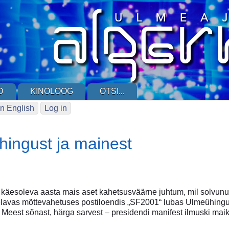
D
KINOLOOG
OTSI...
n English
Log in
hingust ja mainest
is käesoleva aasta mais aset kahetsusväärne juhtum, mil solvun
elavas mõttevahetuses postiloendis „SF2001“ lubas Ulmeühingu
 Meest sõnast, härga sarvest – presidendi manifest ilmuski mai