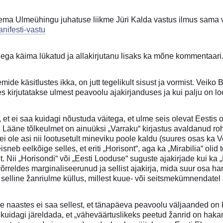
ma Ulmeühingu juhatuse liikme Jüri Kalda vastus ilmus sama 
nifesti-vastu
lega käima lükatud ja allakirjutanu lisaks ka mõne kommentaari
de käsitlustes ikka, on jutt tegelikult sisust ja vormist. Veiko 
s kirjutatakse ulmest peavoolu ajakirjanduses ja kui palju on loo
et ei saa kuidagi nõustuda väitega, et ulme seis olevat Eestis o
as. Lääne tõlkeulmet on ainuüksi „Varraku“ kirjastus avaldanud r
i ole asi nii lootusetult mineviku poole kaldu (suures osas ka 
sneb eelkõige selles, et eriti „Horisont“, aga ka „Mirabilia“ oli
 Nii „Horisondi“ või „Eesti Looduse“ suguste ajakirjade kui ka 
reldes marginaliseerunud ja sellist ajakirja, mida suur osa har
 selline žanriulme küllus, millest kuue- või seitsmekümnendatel 
e naastes ei saa sellest, et tänapäeva peavoolu väljaanded on 
kuidagi järeldada, et „väheväärtuslikeks peetud žanrid on haka