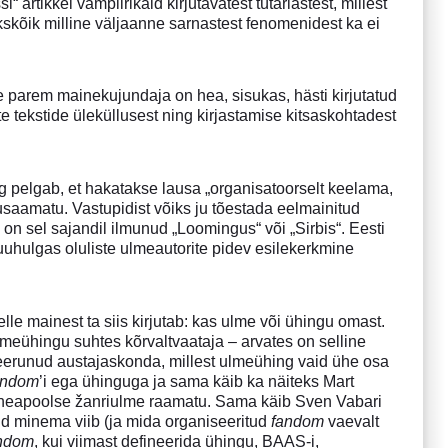
rtikkel vampiirikaid kirjutavatest tütarlastest, millest
kskõik milline väljaanne sarnastest fenomenidest ka ei
ge parem mainekujundaja on hea, sisukas, hästi kirjutatud
e tekstide üleküllusest ning kirjastamise kitsaskohtadest
ing pelgab, et hakatakse lausa „organisatoorselt keelama,
rusaamatu. Vastupidist võiks ju tõestada eelmainitud
on sel sajandil ilmunud „Loomingus“ või „Sirbis“. Eesti
muuhulgas oluliste ulmeautorite pidev esilekerkmine
e mainest ta siis kirjutab: kas ulme või ühingu omast.
ulmeühingu suhtes kõrvaltvaataja – arvates on selline
iseerunud austajaskonda, millest ulmeühing vaid ühe osa
andom
’i ega ühinguga ja sama käib ka näiteks Mart
e heapoolse žanriulme raamatu. Sama käib Sven Vabari
uid minema viib (ja mida organiseeritud
fandom
vaevalt
ndom
, kui viimast defineerida ühingu, BAAS-i,