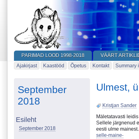
Skip
to
main
content
PARIMAD LOOD 1998-2018
VÄÄRT ARTIKLI
Ajakirjast
Kaastööd
Õpetus
Kontakt
Summary i
Ulmest, ü
September
2018
Kristjan Sander
Mäletatavasti leid
Esileht
Sellele järgnenud 
September 2018
eesti ulme mainest.
selle-maine-