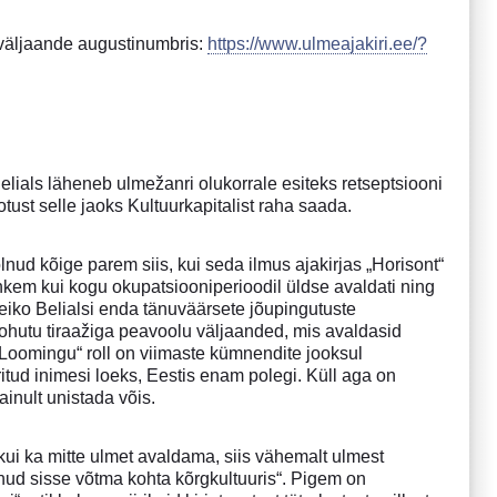
väljaande augustinumbris:
https://www.ulmeajakiri.ee/?
.
Belials läheneb ulmežanri olukorrale esiteks retseptsiooni
tust selle jaoks Kultuurkapitalist raha saada.
lnud kõige parem siis, kui seda ilmus ajakirjas „Horisont“
ohkem kui kogu okupatsiooniperioodil üldse avaldati ning
Veiko Belialsi enda tänuväärsete jõupingutuste
d tohutu tiraažiga peavoolu väljaanded, mis avaldasid
„Loomingu“ roll on viimaste kümnendite jooksul
itud inimesi loeks, Eestis enam polegi. Küll aga on
ainult unistada võis.
kui ka mitte ulmet avaldama, siis vähemalt ulmest
nud sisse võtma kohta kõrgkultuuris“. Pigem on