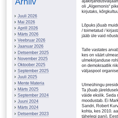
Arhiiv
ajakirjandusväljaan
oli „Algernonis“ pik
kirjutaks, kõrgkultu
Juuli 2026
Mai 2026
Lõpuks jõuab muidug
Aprill 2026
/ toimetatud / kirj
Märts 2026
jääb üle vaid nõust
Veebruar 2026
Jaanuar 2026
Talle vastates arva
Detsember 2025
kes on väärt ulmeas
November 2025
ulmekirjanduse rohk
Oktoober 2025
on demokraatlik rii
väljaspool organis
September 2025
Juuli 2025
Mente Materia
Ulmeühingu presiden
Märts 2025
Ta jõuab järeldusel
väide ekslik. Seda 
September 2024
moodustab. Ei Mar
Juuni 2024
Sandri, Robert Kur
Märts 2024
kohta, kes 2010. aa
Detsember 2023
tähelegi pani). Ee