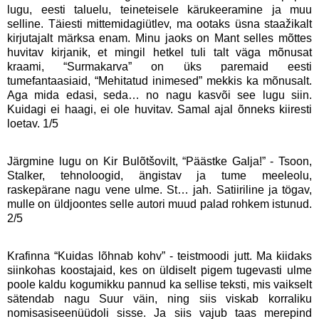
lugu, eesti taluelu, teineteisele kärukeeramine ja muu
selline. Täiesti mittemidagiütlev, ma ootaks üsna staažikalt
kirjutajalt märksa enam. Minu jaoks on Mant selles mõttes
huvitav kirjanik, et mingil hetkel tuli talt väga mõnusat
kraami, “Surmakarva” on üks paremaid eesti
tumefantaasiaid, “Mehitatud inimesed” mekkis ka mõnusalt.
Aga mida edasi, seda… no nagu kasvõi see lugu siin.
Kuidagi ei haagi, ei ole huvitav. Samal ajal õnneks kiiresti
loetav. 1/5
Järgmine lugu on Kir Bulõtšovilt, “Päästke Galja!” - Tsoon,
Stalker, tehnoloogid, ängistav ja tume meeleolu,
raskepärane nagu vene ulme. St… jah. Satiiriline ja tögav,
mulle on üldjoontes selle autori muud palad rohkem istunud.
2/5
Krafinna “Kuidas lõhnab kohv” - teistmoodi jutt. Ma kiidaks
siinkohas koostajaid, kes on üldiselt pigem tugevasti ulme
poole kaldu kogumikku pannud ka sellise teksti, mis vaikselt
sätendab nagu Suur väin, ning siis viskab korraliku
nomisasiseenüüdoli sisse. Ja siis vajub taas merepind