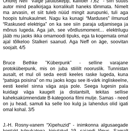
Ondrej Neff "Valge jalutuskepp, kaliiber 7,62" - siin suutis
autor mind pealkirjaga korralikult haneks tõmmata. Nimelt
ma arvasin, et siit tuleb nüüd mingit aurupunki, tuli aga
hoopis tulnukaulmet. Nagu ka kunagi “Marduses” ilmunud
“Raskused elektriga” on ka see siin paraja udjamisega ja
mõnus lugeda. Aga jah, see võrdlusmoment… elektrilugu
jääb mu jaoks ikka omamoodi tipuks, ega ta kogemata omal
ajal tõlkeloo Stalkeri saanud. Aga Neff on äge, soovitan
soojalt. 4/5
Bruce Bethke "Küberpunk" - selline varajane
protoküberpunk, mis on juba stiililt nooruslik. Tunnistan
ausalt, et mul oli seda eesti keeles raske lugeda, kuna
“patsiga poisina” on mu jaoks kogu see iti-värk ingliskeelne,
eesti keelel sinna väga asja pole. Seega lugesin pala
kuidagi väga kaugelt ja distantsilt, tekitas sellise
kaheksakümnendate B-kategooria filmi mulje. Samas - need
on ju head, samuti ka selle loo kulg ja lahendus olid igati
omal kohal. 3/5
J.-H. Rosny-vanem “Xipehuzid” - inimkonna algusaegade
kontakt tulnukatega, kirjutatud 19. sajandi lõpus. Samalt