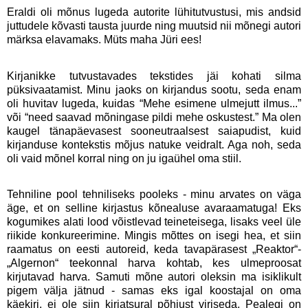
Eraldi oli mõnus lugeda autorite lühitutvustusi, mis andsid
juttudele kõvasti tausta juurde ning muutsid nii mõnegi autori
märksa elavamaks. Müts maha Jüri ees!
Kirjanikke tutvustavades tekstides jäi kohati silma
püksivaatamist. Minu jaoks on kirjandus sootu, seda enam
oli huvitav lugeda, kuidas “Mehe esimene ulmejutt ilmus...”
või “need saavad mõningase pildi mehe oskustest.” Ma olen
kaugel tänapäevasest sooneutraalsest saiapudist, kuid
kirjanduse kontekstis mõjus natuke veidralt. Aga noh, seda
oli vaid mõnel korral ning on ju igaühel oma stiil.
Tehniline pool tehniliseks pooleks - minu arvates on väga
äge, et on selline kirjastus kõnealuse avaraamatuga! Eks
kogumikes alati lood võistlevad teineteisega, lisaks veel üle
riikide konkureerimine. Mingis mõttes on isegi hea, et siin
raamatus on eesti autoreid, keda tavapärasest „Reaktor“-
„Algernon“ teekonnal harva kohtab, kes ulmeproosat
kirjutavad harva. Samuti mõne autori oleksin ma isiklikult
pigem välja jätnud - samas eks igal koostajal on oma
käekiri, ei ole siin kirjatsural põhjust viriseda. Pealegi on