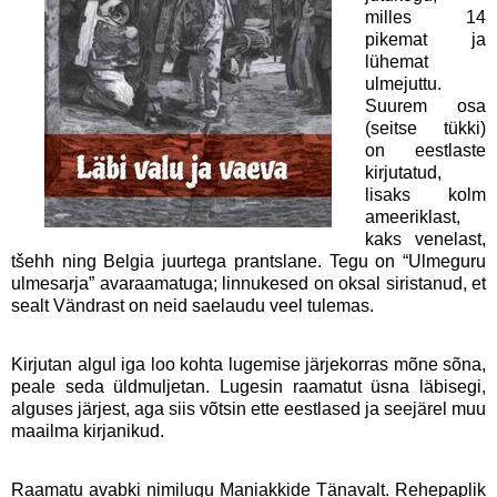
milles 14
pikemat ja
lühemat
ulmejuttu.
Suurem osa
(seitse tükki)
on eestlaste
kirjutatud,
lisaks kolm
ameeriklast,
kaks venelast,
tšehh ning Belgia juurtega prantslane. Tegu on “Ulmeguru
ulmesarja” avaraamatuga; linnukesed on oksal siristanud, et
sealt Vändrast on neid saelaudu veel tulemas.
Kirjutan algul iga loo kohta lugemise järjekorras mõne sõna,
peale seda üldmuljetan. Lugesin raamatut üsna läbisegi,
alguses järjest, aga siis võtsin ette eestlased ja seejärel muu
maailma kirjanikud.
Raamatu avabki nimilugu Maniakkide Tänavalt. Rehepaplik