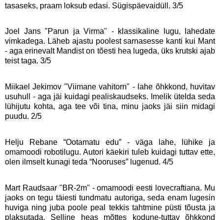
tasaseks, praam loksub edasi. Sügispäevaidüll. 3/5
Joel Jans "Parun ja Virma" - klassikaline lugu, lahedate
vimkadega. Läheb ajastu poolest sarnasesse kanti kui Mant
- aga erinevalt Mandist on tõesti hea lugeda, üks krutski ajab
teist taga. 3/5
Miikael Jekimov "Viimane vahitorn" - lahe õhkkond, huvitav
usuhull - aga jäi kuidagi pealiskaudseks. Imelik ütelda seda
lühijutu kohta, aga tee või tina, minu jaoks jäi siin midagi
puudu. 2/5
Helju Rebane “Ootamatu edu” - väga lahe, lühike ja
omamoodi robotilugu. Autori käekiri tuleb kuidagi tuttav ette,
olen ilmselt kunagi teda “Nooruses” lugenud. 4/5
Mart Raudsaar "BR-2m" - omamoodi eesti lovecraftiana. Mu
jaoks on tegu täiesti tundmatu autoriga, seda enam lugesin
huviga ning juba poole peal tekkis tahtmine püsti tõusta ja
plaksutada. Selline heas mõttes kodune-tuttav õhkkond