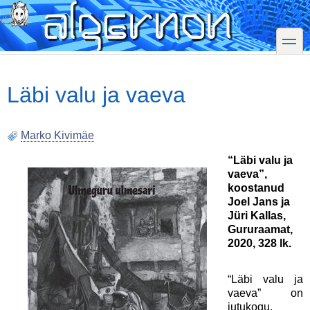
Skip
to
main
toggle
content
Läbi valu ja vaeva
Marko Kivimäe
“Läbi valu ja
vaeva”,
koostanud
Joel Jans ja
Jüri Kallas,
Gururaamat,
2020, 328 lk.
“Läbi valu ja
vaeva” on
jutukogu,