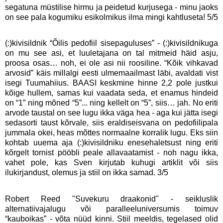
segatuna müstilise hirmu ja peidetud kurjusega - minu jaoks
on see pala kogumiku esikolmikus ilma mingi kahtluseta! 5/5
(:)kivisildnik “Õilis pedofiil sisepaguluses” - (:)kivisildnikuga
on mu see asi, et luuletajana on tal mitmeid häid asju,
proosa osas… noh, ei ole asi nii roosiline. “Kõik vihkavad
arvosid” käis millalgi eesti ulmemaailmast läbi, avaldati vist
isegi Tuumahiius. BAASI keskmine hinne 2,2 pole justkui
kõige hullem, samas kui vaadata seda, et enamus hindeid
on “1” ning mõned “5”... ning kellelt on “5”, siis… jah. No eriti
arvode taustal on see lugu ikka väga hea - aga kui jätta isegi
sedasorti taust kõrvale, siis eraldiseisvana on pedofiilipala
jummala okei, heas mõttes normaalne korralik lugu. Eks siin
kohtab uuema aja (:)kivisildniku enesehaletsust ning eriti
kõrgelt tornist pööbli peale allavaatamist - noh nagu ikka,
vahet pole, kas Sven kirjutab kuhugi artiklit või siis
ilukirjandust, olemus ja stiil on ikka samad. 3/5
Robert Reed "Suvekuru draakonid" - seikluslik
alternatiivajalugu või paralleeluniversumis toimuv
“kauboikas” - võta nüüd kinni. Stiil meeldis, tegelased olid