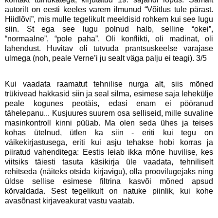
autorilt on eesti keeles varem ilmunud “Võitlus tule pärast.
Hiidlõvi”, mis mulle tegelikult meeldisid rohkem kui see lugu
siin. St ega see lugu polnud halb, selline “okei”,
“normaalne”, “pole paha”. Oli konflikti, oli madinat, oli
lahendust. Huvitav oli tutvuda prantsuskeelse varajase
ulmega (noh, peale Verne’i ju sealt väga palju ei teagi). 3/5
Kui vaadata raamatut tehnilise nurga alt, siis mõned
trükivead hakkasid siin ja seal silma, esimese saja lehekülje
peale kogunes peotäis, edasi enam ei pööranud
tähelepanu... Kusjuures suurem osa selliseid, mille suvaline
masinkontroll kinni püüab. Ma olen seda ühes ja teises
kohas ütelnud, ütlen ka siin - eriti kui tegu on
väikekirjastusega, eriti kui asju tehakse hobi korras ja
piiratud vahenditega: Eestis leiab ikka mõne huvilise, kes
viitsiks täiesti tasuta käsikirja üle vaadata, tehniliselt
rehitseda (näiteks otsida kirjavigu), olla proovilugejaks ning
üldse sellise esimese filtrina kasvõi mõned apsud
kõrvaldada. Sest tegelikult on natuke piinlik, kui kohe
avasõnast kirjaveakurat vastu vaatab.