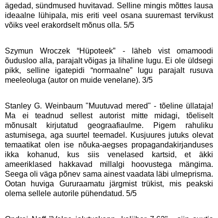
ägedad, sündmused huvitavad. Selline mingis mõttes lausa
ideaalne lühipala, mis eriti veel osana suuremast tervikust
võiks veel erakordselt mõnus olla. 5/5
Szymun Wroczek “Hüpoteek” - läheb vist omamoodi
õudusloo alla, parajalt võigas ja lihaline lugu. Ei ole üldsegi
pikk, selline igatepidi “normaalne” lugu parajalt rusuva
meeleoluga (autor on muide venelane). 3/5
Stanley G. Weinbaum "Muutuvad mered" - tõeline üllataja!
Ma ei teadnud sellest autorist mitte midagi, tõeliselt
mõnusalt kirjutatud geograafiaulme. Pigem rahuliku
astumisega, aga suurtel teemadel. Kusjuures jutuks olevat
temaatikat olen ise nõuka-aegses propagandakirjanduses
ikka kohanud, kus siis venelased kartsid, et äkki
ameeriklased hakkavad millalgi hoovustega mängima.
Seega oli väga põnev sama ainest vaadata läbi ulmeprisma.
Ootan huviga Gururaamatu järgmist trükist, mis peakski
olema sellele autorile pühendatud. 5/5