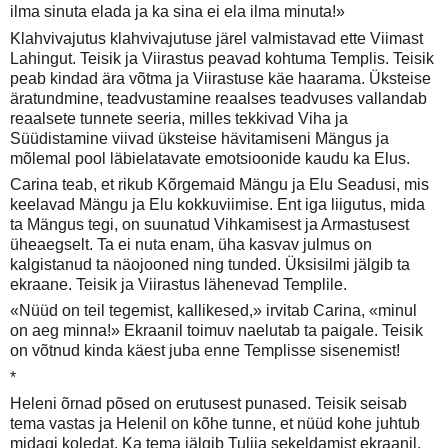
ilma sinuta elada ja ka sina ei ela ilma minuta!»
Klahvivajutus klahvivajutuse järel valmistavad ette Viimast
Lahingut. Teisik ja Viirastus peavad kohtuma Templis. Teisik
peab kindad ära võtma ja Viirastuse käe haarama. Üksteise
äratundmine, teadvustamine reaalses teadvuses vallandab
reaalsete tunnete seeria, milles tekkivad Viha ja
Süüdistamine viivad üksteise hävitamiseni Mängus ja
mõlemal pool läbielatavate emotsioonide kaudu ka Elus.
Carina teab, et rikub Kõrgemaid Mängu ja Elu Seadusi, mis
keelavad Mängu ja Elu kokkuviimise. Ent iga liigutus, mida
ta Mängus tegi, on suunatud Vihkamisest ja Armastusest
üheaegselt. Ta ei nuta enam, üha kasvav julmus on
kalgistanud ta näojooned ning tunded. Üksisilmi jälgib ta
ekraane. Teisik ja Viirastus lähenevad Templile.
«Nüüd on teil tegemist, kallikesed,» irvitab Carina, «minul
on aeg minna!» Ekraanil toimuv naelutab ta paigale. Teisik
on võtnud kinda käest juba enne Templisse sisenemist!
*
Heleni õrnad põsed on erutusest punased. Teisik seisab
tema vastas ja Helenil on kõhe tunne, et nüüd kohe juhtub
midagi koledat. Ka tema jälgib Tulija sekeldamist ekraanil.