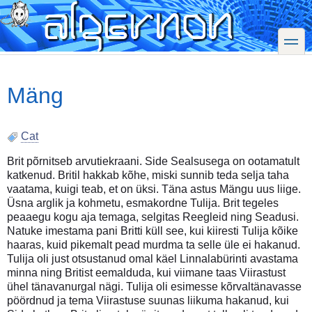
Skip
to
main
toggle
content
Mäng
Cat
Brit põrnitseb arvutiekraani. Side Sealsusega on ootamatult
katkenud. Britil hakkab kõhe, miski sunnib teda selja taha
vaatama, kuigi teab, et on üksi. Täna astus Mängu uus liige.
Üsna arglik ja kohmetu, esmakordne Tulija. Brit tegeles
peaaegu kogu aja temaga, selgitas Reegleid ning Seadusi.
Natuke imestama pani Britti küll see, kui kiiresti Tulija kõike
haaras, kuid pikemalt pead murdma ta selle üle ei hakanud.
Tulija oli just otsustanud omal käel Linnalabürinti avastama
minna ning Britist eemalduda, kui viimane taas Viirastust
ühel tänavanurgal nägi. Tulija oli esimesse kõrvaltänavasse
pöördnud ja tema Viirastuse suunas liikuma hakanud, kui