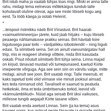
Brit istub maha ja vaatab tühjas toas ringi. Miski ei anna talle
rahu, midagi tema eelnevas mõttekäigus tundub talle
kohutavalt oluline olevat, aga see miski libiseb kogu aeg
eest. Ta lööb käega ja ootab Helenit.
*
...teispool ristmikku näeb Brit Viirastust. Brit haarab
«vaimuelimineerija» järele, kuid jäab hiljaks -- kuju libiseb
peaaegu nähtamatusse prakku seinas. Brit hävitab kiire
liigutusega paar torki -- värdjalikku robotolendit -- ning liigub
edasi. Ta silmitseb seina. Sel on ainult vaevumärgatav hall
triip, mis ei reageeri ühelegi võttele, mida Brit kasutada
oskab. Pisut nõutult silmitseb Brit tühja seina. Linna majad
on kirjud, tänavad mustad või tumepunased, kaetud Kiirte
imepeente võrguga. Aga see sein siin on värvitu valge, mitte
midagi, ainult see joon. Brit vaatab ringi. Talle meenub, et
kaks tapetud torki olid viimase viie minuti jooksul ainsad,
kes teda rünnanud olid. Tavaliselt ei saanud ta peatuda
hetkekski, ilma et teda ümbritsenuks torkid, leevid või
«kännuämblikud». Nüüd aga seisab Brit üksi vaikuses,
millesse tungib aegajalt Kiirte tasane võbin.
Brit vaatab enda asetust Linnas. Sein (ja ka tema) asus
kauges sopis, kus polnud peale tänavate ja majade midagi.