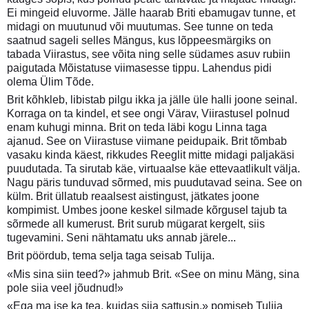
Ei mingeid eluvorme. Jälle haarab Briti ebamugav tunne, et
midagi on muutunud või muutumas. See tunne on teda
saatnud sageli selles Mängus, kus lõppeesmärgiks on
tabada Viirastus, see võita ning selle südames asuv rubiin
paigutada Mõistatuse viimasesse tippu. Lahendus pidi
olema Ülim Tõde.
Brit kõhkleb, libistab pilgu ikka ja jälle üle halli joone seinal.
Korraga on ta kindel, et see ongi Värav, Viirastusel polnud
enam kuhugi minna. Brit on teda läbi kogu Linna taga
ajanud. See on Viirastuse viimane peidupaik. Brit tõmbab
vasaku kinda käest, rikkudes Reeglit mitte midagi paljakäsi
puudutada. Ta sirutab käe, virtuaalse käe ettevaatlikult välja.
Nagu päris tunduvad sõrmed, mis puudutavad seina. See on
külm. Brit üllatub reaalsest aistingust, jätkates joone
kompimist. Umbes joone keskel silmade kõrgusel tajub ta
sõrmede all kumerust. Brit surub mügarat kergelt, siis
tugevamini. Seni nähtamatu uks annab järele...
Brit pöördub, tema selja taga seisab Tulija.
«Mis sina siin teed?» jahmub Brit. «See on minu Mäng, sina
pole siia veel jõudnud!»
«Ega ma ise ka tea, kuidas siia sattusin,» pomiseb Tulija