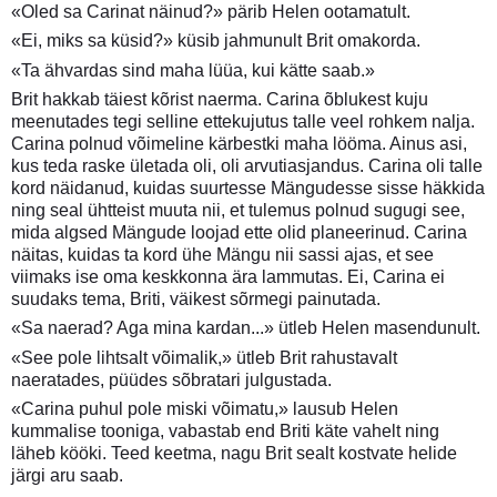
«Oled sa Carinat näinud?» pärib Helen ootamatult.
«Ei, miks sa küsid?» küsib jahmunult Brit omakorda.
«Ta ähvardas sind maha lüüa, kui kätte saab.»
Brit hakkab täiest kõrist naerma. Carina õblukest kuju
meenutades tegi selline ettekujutus talle veel rohkem nalja.
Carina polnud võimeline kärbestki maha lööma. Ainus asi,
kus teda raske ületada oli, oli arvutiasjandus. Carina oli talle
kord näidanud, kuidas suurtesse Mängudesse sisse häkkida
ning seal ühtteist muuta nii, et tulemus polnud sugugi see,
mida algsed Mängude loojad ette olid planeerinud. Carina
näitas, kuidas ta kord ühe Mängu nii sassi ajas, et see
viimaks ise oma keskkonna ära lammutas. Ei, Carina ei
suudaks tema, Briti, väikest sõrmegi painutada.
«Sa naerad? Aga mina kardan...» ütleb Helen masendunult.
«See pole lihtsalt võimalik,» ütleb Brit rahustavalt
naeratades, püüdes sõbratari julgustada.
«Carina puhul pole miski võimatu,» lausub Helen
kummalise tooniga, vabastab end Briti käte vahelt ning
läheb kööki. Teed keetma, nagu Brit sealt kostvate helide
järgi aru saab.