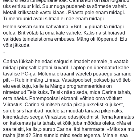
tekib kiiresti tumepunane loik. Carina kõri on läbi lõiganud
üks eriti suur kild. Suur nuga pudeneb ta sõrmede vahelt.
Metall kriiksatab vastu klaasi. Päästa pole enam midagi.
Tumepruunid avali silmad ei näe enam midagi.
Helen seisab surnukahvatuna. «Brit...» püüab ta midagi
öelda. Brit võtab ta oma käte vahele. Kaks naist hoiavad
vaikides teineteist oma embuses. Mäng oli lõppenud, Elu
võis jätkuda.
*
Carina lükkab heledad salgud silmadelt eemale ja vaatab
midagi pingsalt laptopi kuvaril. Laptop on ühendatud kahe
tavalise PC-ga. Mõlema ekraanil väreleb peaaegu sarnane
pilt -- Rubiinimäng Linnas. Vasakpoolsel jookseb ja võitleb
elu eest kuju, kelle ta Mängu programmeerides on
nimetanud Teisikuks. Teisik näeb seda, mida Carina tahab,
et ta näeks. Parempoolsel ekraanil võitleb oma võitlust
Viirastus. Carina silmitseb seda pikajuukselist kujukest,
surub siis hambad huulde ja muudab tänava pikemaks,
kiirendades seega Viirastuse edasijõudmist. Tema kannatus
on katkemas ja ta tahab, et kõik juba möödas oleks. «Ma ei
saa teisiti, kallis,» surub Carina läbi hammaste. «Miks sa mu
maha jätsid? Sina sunnid mind seda tegema. Mina ei saa