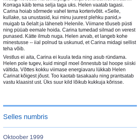
Korraga käib tema selja taga uks. Helen vaatab tagasi.
Carina hoiab sõrmede vahel tema korterivõtit. «Selle,
kullake, sa unustasid, kui minu juurest plehku panid,»
muigab ta õelalt ja läheneb Helenile. Viimane tõuseb püsti
ning püüab eemale hoida. Carina tumedad silmad on verest
punased. Kätte ilmub nuga. Helen arvab, et langeb kohe
minestusse -- iial polnud ta uskunud, et Carina midagi sellist
teha võib.
Vestlus ei aita, Carina ei kuula teda ning asub ründama.
Helen pole tugev, kuid mingil moel õnnestub tal hoope siiski
vältida. Võttes kokku viimase energiavaru lükkab Helen
Carinat kõigest jõust. Too kaotab tasakaalu ning prantsatab
vastu klaasist ust. Üks suur kild lõikub kukkuja kõrisse.
Selles numbris
Oktoober 1999