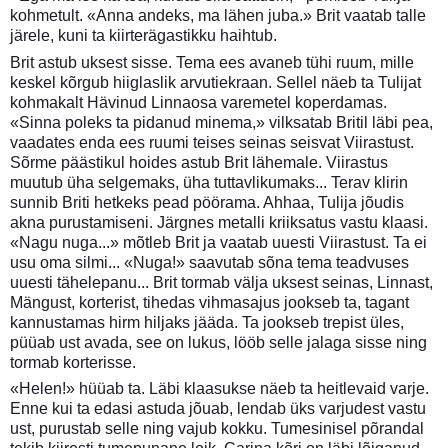
kohmetult. «Anna andeks, ma lähen juba.» Brit vaatab talle
järele, kuni ta kiirterägastikku haihtub.
Brit astub uksest sisse. Tema ees avaneb tühi ruum, mille
keskel kõrgub hiiglaslik arvutiekraan. Sellel näeb ta Tulijat
kohmakalt Hävinud Linnaosa varemetel koperdamas.
«Sinna poleks ta pidanud minema,» vilksatab Britil läbi pea,
vaadates enda ees ruumi teises seinas seisvat Viirastust.
Sõrme päästikul hoides astub Brit lähemale. Viirastus
muutub üha selgemaks, üha tuttavlikumaks... Terav klirin
sunnib Briti hetkeks pead pöörama. Ahhaa, Tulija jõudis
akna purustamiseni. Järgnes metalli kriiksatus vastu klaasi.
«Nagu nuga...» mõtleb Brit ja vaatab uuesti Viirastust. Ta ei
usu oma silmi... «Nuga!» saavutab sõna tema teadvuses
uuesti tähelepanu... Brit tormab välja uksest seinas, Linnast,
Mängust, korterist, tihedas vihmasajus jookseb ta, tagant
kannustamas hirm hiljaks jääda. Ta jookseb trepist üles,
püüab ust avada, see on lukus, lööb selle jalaga sisse ning
tormab korterisse.
«Helen!» hüüab ta. Läbi klaasukse näeb ta heitlevaid varje.
Enne kui ta edasi astuda jõuab, lendab üks varjudest vastu
ust, purustab selle ning vajub kokku. Tumesinisel põrandal