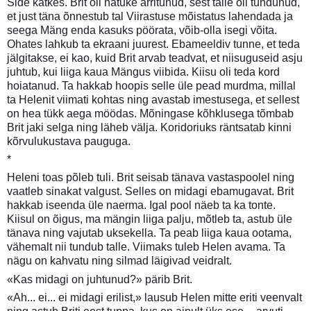
Side katkes. Brit oli natuke ärritunud, sest talle oli tundunud,
et just täna õnnestub tal Viirastuse mõistatus lahendada ja
seega Mäng enda kasuks pöörata, võib-olla isegi võita.
Ohates lahkub ta ekraani juurest. Ebameeldiv tunne, et teda
jälgitakse, ei kao, kuid Brit arvab teadvat, et niisuguseid asju
juhtub, kui liiga kaua Mängus viibida. Kiisu oli teda kord
hoiatanud. Ta hakkab hoopis selle üle pead murdma, millal
ta Helenit viimati kohtas ning avastab imestusega, et sellest
on hea tükk aega möödas. Mõningase kõhklusega tõmbab
Brit jaki selga ning läheb välja. Koridoriuks räntsatab kinni
kõrvulukustava pauguga.
*
Heleni toas põleb tuli. Brit seisab tänava vastaspoolel ning
vaatleb sinakat valgust. Selles on midagi ebamugavat. Brit
hakkab iseenda üle naerma. Igal pool näeb ta ka tonte.
Kiisul on õigus, ma mängin liiga palju, mõtleb ta, astub üle
tänava ning vajutab uksekella. Ta peab liiga kaua ootama,
vähemalt nii tundub talle. Viimaks tuleb Helen avama. Ta
nägu on kahvatu ning silmad läigivad veidralt.
«Kas midagi on juhtunud?» pärib Brit.
«Ah... ei... ei midagi erilist,» lausub Helen mitte eriti veenvalt