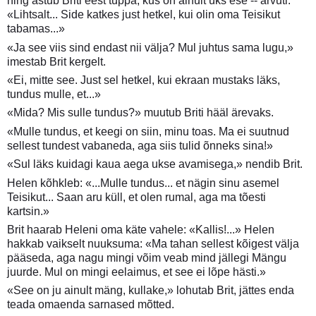
ning astub Briti eest tuppa, kus on ainult üks ese -- arvuti.
«Lihtsalt... Side katkes just hetkel, kui olin oma Teisikut
tabamas...»
«Ja see viis sind endast nii välja? Mul juhtus sama lugu,»
imestab Brit kergelt.
«Ei, mitte see. Just sel hetkel, kui ekraan mustaks läks,
tundus mulle, et...»
«Mida? Mis sulle tundus?» muutub Briti hääl ärevaks.
«Mulle tundus, et keegi on siin, minu toas. Ma ei suutnud
sellest tundest vabaneda, aga siis tulid õnneks sina!»
«Sul läks kuidagi kaua aega ukse avamisega,» nendib Brit.
Helen kõhkleb: «...Mulle tundus... et nägin sinu asemel
Teisikut... Saan aru küll, et olen rumal, aga ma tõesti
kartsin.»
Brit haarab Heleni oma käte vahele: «Kallis!...» Helen
hakkab vaikselt nuuksuma: «Ma tahan sellest kõigest välja
pääseda, aga nagu mingi võim veab mind jällegi Mängu
juurde. Mul on mingi eelaimus, et see ei lõpe hästi.»
«See on ju ainult mäng, kullake,» lohutab Brit, jättes enda
teada omaenda sarnased mõtted.