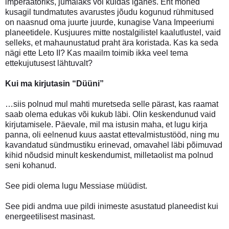
imperaatoriks, jumalaks või kuidas iganes. Ent mõned
kusagil tundmatutes avarustes jõudu kogunud rühmitused
on naasnud oma juurte juurde, kunagise Vana Impeeriumi
planeetidele. Kusjuures mitte nostalgilistel kaalutlustel, vaid
selleks, et mahaunustatud praht ära koristada. Kas ka seda
nägi ette Leto II? Kas maailm toimib ikka veel tema
ettekujutusest lähtuvalt?
Kui ma kirjutasin “Düüni”
…siis polnud mul mahti muretseda selle pärast, kas raamat
saab olema edukas või kukub läbi. Olin keskendunud vaid
kirjutamisele. Päevale, mil ma istusin maha, et lugu kirja
panna, oli eelnenud kuus aastat ettevalmistustööd, ning mu
kavandatud sündmustiku erinevad, omavahel läbi põimuvad
kihid nõudsid minult keskendumist, milletaolist ma polnud
seni kohanud.
See pidi olema lugu Messiase müüdist.
See pidi andma uue pildi inimeste asustatud planeedist kui
energeetilisest masinast.