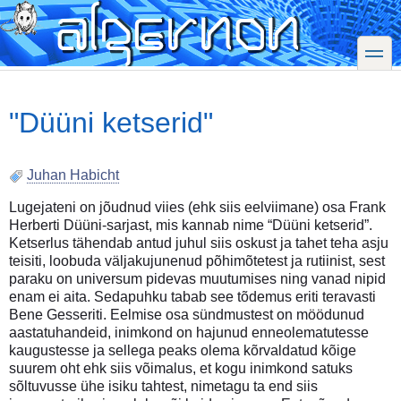
Skip
to
main
toggle
content
"Düüni ketserid"
Juhan Habicht
Lugejateni on jõudnud viies (ehk siis eelviimane) osa Frank
Herberti Düüni-sarjast, mis kannab nime “Düüni ketserid”.
Ketserlus tähendab antud juhul siis oskust ja tahet teha asju
teisiti, loobuda väljakujunenud põhimõtetest ja rutiinist, sest
paraku on universum pidevas muutumises ning vanad nipid
enam ei aita. Sedapuhku tabab see tõdemus eriti teravasti
Bene Gesseriti. Eelmise osa sündmustest on möödunud
aastatuhandeid, inimkond on hajunud enneolematutesse
kaugustesse ja sellega peaks olema kõrvaldatud kõige
suurem oht ehk siis võimalus, et kogu inimkond satuks
sõltuvusse ühe isiku tahtest, nimetagu ta end siis