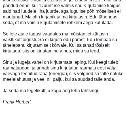
pandud enne, kui “Düün” ise valmis sai. Kirjutamise käigus
said nad luudele liha juurde, aga lugu ise põhimõtteliselt ei
muutunud. Ma olin kirjanik ja ma kirjutasin. Edu tähendas
seda, et ma võisin kirjutamisele rohkem aega kulutada.
Sellele ajale tagasi vaadates ma mõistan, et käitusin
vaistlikult õigesti. Sa ei kirjuta edu pärast. Edu tõmbab su
tähelepanu kirjutamiselt kõrvale. Kui sa tahad tõsiselt
kirjutada, siis on kirjutamine ainus, mida sa teed.
Sinu ja lugeja vahel on kirjutamata leping. Kui keegi tuleb
raamatupoodi ja annab sinu kirjutatud raamatu eest välja
vaevaga teenitud raha (energia), siis võlgned sa talle natuke
meelelahutust ja veel nii palju, kui sa suudad talle anda.
Ja seda ma tegelikult ju kogu aeg teha tahtsingi.
Frank Herbert