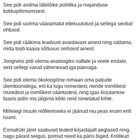
See pidi andma läbilõike poliitika ja majanduse
kokkupõimumisest.
See pidi uurima vääramatut ettekuulutust ja sellega seotud
ohtusid.
See pidi rääkima teadvust avardavast ainest ning näitama,
mida toob kaasa sõltuvus sellisest ainest.
Joogivesi pidi olema analoogiks naftale ja veele endale,
sest sellegi varud vähenevad iga päevaga.
See pidi olema ökoloogiline romaan oma paljude
ülemtoonidega, ent ka lugu inimestest, nende inimlikest
muredest ja inimlikest väärtustest, ning igas kirjutamise
faasis pidin ma jälgima kõiki neid nimetatud kihte.
Millelegi muule mõtlemiseks ei jäänud mu peas enam eriti
ruumi.
Esmatrüki järel saabusid teated kirjastajalt aeglaselt ning,
nagu pärast selgus, polnud need ka päris õiged. Kriitikud