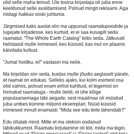
olid selle maha teinud. Üle tosina kirjastaja oli juba enne
keeldunud selle avaldamisest. Polnud mingit reklaami. Aga
midagi hakkas siiski juhtuma.
Järgmised kaks aastat olin ma uppunud raamatupoodide ja
lugejate kirjadesse, kes kurtsid, et ei saa kusagilt seda
raamatut. “The Whole Earth Catalog” kiitis seda. Jätkuvalt
helistasid mulle inimesed, kes küsisid, kas mul on plaanis
käivitada kultust.
“Jumal hoidku, ei!” vastasin ma neile.
Ma kirjeldan siin seda, kuidas mulle jõudis aeglaselt pärale,
et raamat on edukas. Selleks ajaks, kui kolm esimest osa
olid valmis, polnud enam erilist kahtlust, et tegemist on
hinnatud raamatuga - mulle öeldi, et ühe kõige
populaarsemaga läbi aegade, sest maailmas oli müüdud
juba umbes kümme miljonit eksemplari. Nüüd küsisid
inimesed minult enamasti: “Mida see edu teile tähendab?”
Edu üllatab mind. Mitte et ma oleksin oodanud
läbikukkumist. Raamatu kirjutamine oli töö, mida ma tegin.
Mõned osad “Düüni messiasest” ja “Düüni lastest” olid kirja