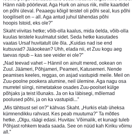
Hänn näib pöörlevat. Aga Hurk on ainus riik, mille kaartidel
on põhi üleval. Peaaegu kõigil teistel oli põhi seal, kus põhi
loogiliselt on – all. Aga antud juhul tähendas põhi
hoopis Istoid, eks ole?”
Skaht viivitas hetke; võib-olla kaalus, mida öelda, võib-olla
kuulas teistele kuulmatut sidet. Seda hetke kasutades
vaatas Ursaf huvitatult üle õla. „Kuidas nad ise end
kutsuvad? Jääookean? Uhh, elada nii, et Zuu kogu aeg
taevas ripub – kas see veider ei ole?”
„Nad teevad vahet – Hännil on ainult mered, ookean on
Zuul. Jäämeri, Põhjameri, Peameri, Katusemeri. Nende
peamises keeles, reggas, on asjad vastupidi meile. Meil on
Zuu-poolne pookera alumine, neil ülemine. Aga nagu osa
murretel siingi, nimetatakse osades Zuu-poolset külge
põhjaks ja teist lõunaks. Ja on ka läbisegi, mõlemad
poolused põhi, ja on ka vastupidi...”
„Mis tähtsust sel on?” kähvas Skaht. „Hurkis elab üheksa
kümnendikku rahvast. Kes peab muutuma?” Ta mõtles
hetke. „Olgu, räägi edasi. Huvitav. Võimalik, et kunagi tuleb
Põhjast rohkem teada saada. See on nüüd kah Kiriku võimu
all.”