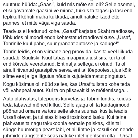
suutnud hüüda: „Gaas!”, kuid mis mõte sel oli? Selle asemel,
et sügavamale gaasipilve minna, tuikus ta tagasi ja lasi end
leplikult kõhuli maha kukkuda, ainult natuke käed ette
pannes, et mitte väga viga saada.
Teadvus ei kadunud kohe. „Gaas!” karjatas Skaht raadiosse,
lõhkudes niimoodi enda kehtestatud raadiovaikuse. „Ursaf,
Tobrinile kuul pähe, suur granaat autosse ja kaduge!”
Tobrin leidis, et on viimane aeg proovida, kas ta veel liikuda
suudab. Suutiski. Kuul tabas maapinda just siis, kui ta oli
end kõrvale veeretanud. Ent nalja sellega ei olnud. Ta oli
ainult riivanud gaasipilve serva, ent tal tõepoolest ujus kõik
silme ees ja iga liigutus nõudis kujuteldamatut pingutust.
Kogu küsimus oli nüüd selles, kas Ursaf tulistab kohe teda
või vahepeal autot. Kui ta on piisavalt kiire mõtlemisega...
Auto plahvatas, tulepööris kõrvetas ja Tobrin tundis, kuidas
teda tabavad mõned killud. Selle ajaga oli ta kuidagimoodi
pööranud oma relva toru selle akna suunas, kus ta teadis
Ursafi olevat, ja tulistas kiiresti tosinkond lasku. Kui teine
plahvatus ta nagu takukoonla eemale paiskas, käis tal
sünge huumoriga peast läbi, et nii lihtne ja kasulik on nende
juhmide gangsterite seas natuke intelligentsem olla – Ursaf