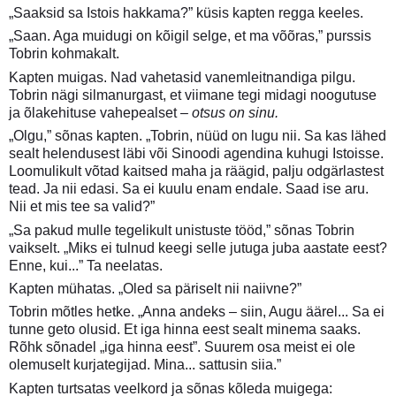
„Saaksid sa Istois hakkama?” küsis kapten regga keeles.
„Saan. Aga muidugi on kõigil selge, et ma võõras,” purssis
Tobrin kohmakalt.
Kapten muigas. Nad vahetasid vanemleitnandiga pilgu.
Tobrin nägi silmanurgast, et viimane tegi midagi noogutuse
ja õlakehituse vahepealset –
otsus on sinu.
„Olgu,” sõnas kapten. „Tobrin, nüüd on lugu nii. Sa kas lähed
sealt helendusest läbi või Sinoodi agendina kuhugi Istoisse.
Loomulikult võtad kaitsed maha ja räägid, palju odgärlastest
tead. Ja nii edasi. Sa ei kuulu enam endale. Saad ise aru.
Nii et mis tee sa valid?”
„Sa pakud mulle tegelikult unistuste tööd,” sõnas Tobrin
vaikselt. „Miks ei tulnud keegi selle jutuga juba aastate eest?
Enne, kui...” Ta neelatas.
Kapten mühatas. „Oled sa päriselt nii naiivne?”
Tobrin mõtles hetke. „Anna andeks – siin, Augu äärel... Sa ei
tunne geto olusid. Et iga hinna eest sealt minema saaks.
Rõhk sõnadel „iga hinna eest”. Suurem osa meist ei ole
olemuselt kurjategijad. Mina... sattusin siia.”
Kapten turtsatas veelkord ja sõnas kõleda muigega: