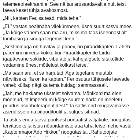
telemeetriaekraanile. See näitas arusaadavalt ainult teist
laeva keset tühja avakosmost.
„Nii, kapten Fer, sa tead, mida teha.”
„Ei,” vastas pealtnäha viiekümnene, üsna suurt kasvu mees.
„Ja kõige vähem saan ma aru, miks ma taas iseennast alt
tõmbasin ja sinuga tegemist teen.”
„Sest minuga on huvitav ja põnev, oo piraadikapten. Läheb
paremini nimega kokku kui Piraadikaptenite Liidu
igapäevane sokkide, sibulate ja kahejalgsete sitakottide
vedamine ühest mõttetust kolkast teise.”
„Ma saan aru, et sa harjutad. Aga tegelane muutub
närviliseks. Ta on ka kapten.” Fer osutas tühjusele laevade
vahel; küllap nägi ka tema kuidagi sammassaali.
„Jah, me hakkame üksteist solvama. Mõnikord ma olen
mõelnud, et Impeeriumi kõige suurem häda on meeletu
puudus psühhoterapeutidest.” Ta sättis end mugavamasse
asendisse oma pilooditoolil ja sulges silmad.
Ta astus enda laeva poolsest portaalist väljakule, noogutas
tervituseks ja istus nõupidamistelaua taha teise mehe vastu.
„Kaptenmajor Ado Hikkor,” noogutas ta. „Rahutoojate