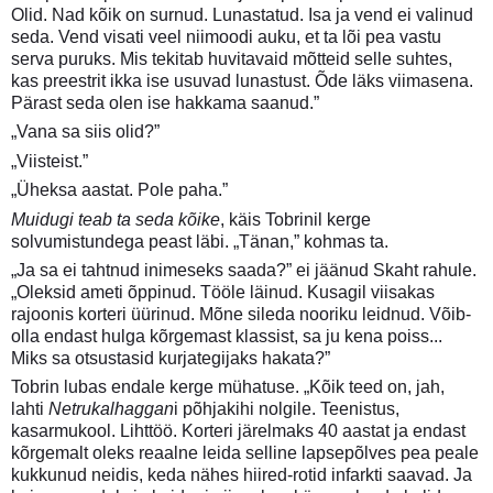
Olid. Nad kõik on surnud. Lunastatud. Isa ja vend ei valinud
seda. Vend visati veel niimoodi auku, et ta lõi pea vastu
serva puruks. Mis tekitab huvitavaid mõtteid selle suhtes,
kas preestrit ikka ise usuvad lunastust. Õde läks viimasena.
Pärast seda olen ise hakkama saanud.”
„Vana sa siis olid?”
„Viisteist.”
„Üheksa aastat. Pole paha.”
Muidugi teab ta seda kõike
, käis Tobrinil kerge
solvumistundega peast läbi. „Tänan,” kohmas ta.
„Ja sa ei tahtnud inimeseks saada?” ei jäänud Skaht rahule.
„Oleksid ameti õppinud. Tööle läinud. Kusagil viisakas
rajoonis korteri üürinud. Mõne sileda nooriku leidnud. Võib-
olla endast hulga kõrgemast klassist, sa ju kena poiss...
Miks sa otsustasid kurjategijaks hakata?”
Tobrin lubas endale kerge mühatuse. „Kõik teed on, jah,
lahti
Netrukalhaggan
i põhjakihi nolgile. Teenistus,
kasarmukool. Lihttöö. Korteri järelmaks 40 aastat ja endast
kõrgemalt oleks reaalne leida selline lapsepõlves pea peale
kukkunud neidis, keda nähes hiired-rotid infarkti saavad. Ja