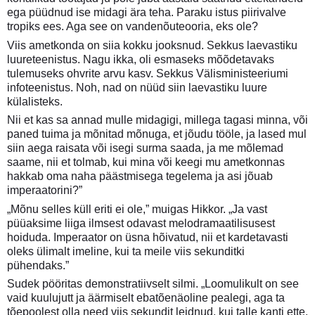
ega püüdnud ise midagi ära teha. Paraku istus piirivalve
tropiks ees. Aga see on vandenõuteooria, eks ole?
Viis ametkonda on siia kokku jooksnud. Sekkus laevastiku
luureteenistus. Nagu ikka, oli esmaseks mõõdetavaks
tulemuseks ohvrite arvu kasv. Sekkus Välisministeeriumi
infoteenistus. Noh, nad on nüüd siin laevastiku luure
külalisteks.
Nii et kas sa annad mulle midagigi, millega tagasi minna, või
paned tuima ja mõnitad mõnuga, et jõudu tööle, ja lased mul
siin aega raisata või isegi surma saada, ja me mõlemad
saame, nii et tolmab, kui mina või keegi mu ametkonnas
hakkab oma naha päästmisega tegelema ja asi jõuab
imperaatorini?”
„Mõnu selles küll eriti ei ole,” muigas Hikkor. „Ja vast
püüaksime liiga ilmsest odavast melodramaatilisusest
hoiduda. Imperaator on üsna hõivatud, nii et kardetavasti
oleks ülimalt imeline, kui ta meile viis sekunditki
pühendaks.”
Sudek pööritas demonstratiivselt silmi. „Loomulikult on see
vaid kuulujutt ja äärmiselt ebatõenäoline pealegi, aga ta
tõepoolest olla need viis sekundit leidnud, kui talle kanti ette,