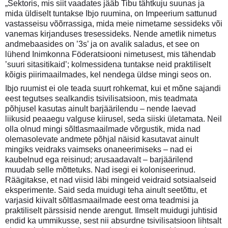
„Sektoris, mis siit vaadates jääb Tibu tähtkuju suunas ja
mida üldiselt tuntakse Ibjo ruumina, on Impeerium sattunud
vastasseisu võõrrassiga, mida meie nimetame sessideks või
vanemas kirjanduses tresessideks. Nende ametlik nimetus
andmebaasides on ’3s’ ja on avalik saladus, et see on
lühend Inimkonna Föderatsiooni nimetusest, mis tähendab
’suuri sitasitikaid’; kolmessidena tuntakse neid praktiliselt
kõigis piirimaailmades, kel nendega üldse mingi seos on.
Ibjo ruumist ei ole teada suurt rohkemat, kui et mõne sajandi
eest tegutses sealkandis tsivilisatsioon, mis teadmata
põhjusel kasutas ainult barjäärilendu – nende laevad
liikusid peaaegu valguse kiirusel, seda siiski ületamata. Neil
olla olnud mingi sõltlasmaailmade võrgustik, mida nad
olemasolevate andmete põhjal näisid kasutavat ainult
mingiks veidraks vaimseks onaneerimiseks – nad ei
kaubelnud ega reisinud; arusaadavalt – barjäärilend
muudab selle mõttetuks. Nad isegi ei koloniseerinud.
Räägitakse, et nad viisid läbi mingeid veidraid sotsiaalseid
eksperimente. Said seda muidugi teha ainult seetõttu, et
varjasid kiivalt sõltlasmaailmade eest oma teadmisi ja
praktiliselt pärssisid nende arengut. Ilmselt muidugi juhtisid
endid ka ummikusse, sest nii absurdne tsivilisatsioon lihtsalt