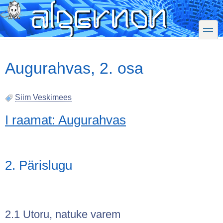
Skip
to
main
toggle
content
Augurahvas, 2. osa
Siim Veskimees
I raamat: Augurahvas
2. Pärislugu
2.1 Utoru, natuke varem