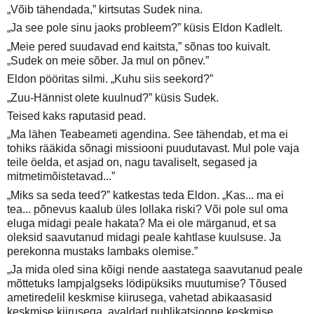
„Võib tähendada,” kirtsutas Sudek nina.
„Ja see pole sinu jaoks probleem?” küsis Eldon Kadlelt.
„Meie pered suudavad end kaitsta,” sõnas too kuivalt.
„Sudek on meie sõber. Ja mul on põnev.”
Eldon pööritas silmi. „Kuhu siis seekord?”
„Zuu-Hännist olete kuulnud?” küsis Sudek.
Teised kaks raputasid pead.
„Ma lähen Teabeameti agendina. See tähendab, et ma ei
tohiks rääkida sõnagi missiooni puudutavast. Mul pole vaja
teile öelda, et asjad on, nagu tavaliselt, segased ja
mitmetimõistetavad...”
„Miks sa seda teed?” katkestas teda Eldon. „Kas... ma ei
tea... põnevus kaalub üles lollaka riski? Või pole sul oma
eluga midagi peale hakata? Ma ei ole märganud, et sa
oleksid saavutanud midagi peale kahtlase kuulsuse. Ja
perekonna mustaks lambaks olemise.”
„Ja mida oled sina kõigi nende aastatega saavutanud peale
mõttetuks lampjalgseks lödipüksiks muutumise? Tõused
ametiredelil keskmise kiirusega, vahetad abikaasasid
keskmise kiirusega, avaldad publikatsioone keskmise