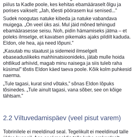
piilus ta Kadle poole, kes kehitas ebamääraselt õlgu ja
porises vaikselt: „Jah, tõesti pöörasem kui senised...”
Sudek noogutas natuke kibeda ja natuke vabandava
muigega. „On veel üks asi. Mul jäid mõned tehingud
ebamäärasesse seisu. Noh, pidin hämamiseks jätma – et
poleks ilmselge, et kavatsen pikemaks ajaks pildilt kaduda.
Eldon, ole hea, aja need lõpuni.”
„Kasutab mu staatust ja sidemeid ilmselgelt
ebaseaduslikeks mahhinatsioonideks, jätab mulle hoida
ohtlikud arhiivid, magab minu naisega ja siis tuleb raha
küsima!” tõstis Eldon käed taeva poole. Kõik kolm puhkesid
naerma.
„Tule tagasi, kurat sind võtaks,” sõnas Eldon lõpuks
tõsinedes. „Tule ainult tagasi, vana sõber, see on kõige
tähtsam.”
2.2 Viltuvedamispäev (veel pisut varem)
Tobrinilele ei meeldinud seal. Tegelikult ei meeldinud talle