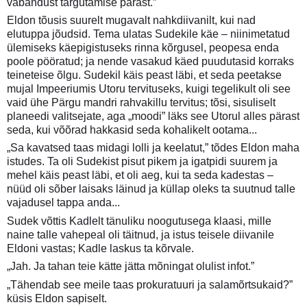
vabandust targutamise pärast.”
Eldon tõusis suurelt mugavalt nahkdiivanilt, kui nad
elutuppa jõudsid. Tema ulatas Sudekile käe – niinimetatud
ülemiseks käepigistuseks rinna kõrgusel, peopesa enda
poole pööratud; ja nende vasakud käed puudutasid korraks
teineteise õlgu. Sudekil käis peast läbi, et seda peetakse
mujal Impeeriumis Utoru tervituseks, kuigi tegelikult oli see
vaid ühe Pärgu mandri rahvakillu tervitus; tõsi, sisuliselt
planeedi valitsejate, aga „moodi” läks see Utorul alles pärast
seda, kui võõrad hakkasid seda kohalikelt ootama...
„Sa kavatsed taas midagi lolli ja keelatut,” tõdes Eldon maha
istudes. Ta oli Sudekist pisut pikem ja igatpidi suurem ja
mehel käis peast läbi, et oli aeg, kui ta seda kadestas –
nüüd oli sõber laisaks läinud ja küllap oleks ta suutnud talle
vajadusel tappa anda...
Sudek võttis Kadlelt tänuliku noogutusega klaasi, mille
naine talle vahepeal oli täitnud, ja istus teisele diivanile
Eldoni vastas; Kadle laskus ta kõrvale.
„Jah. Ja tahan teie kätte jätta mõningat olulist infot.”
„Tähendab see meile taas prokuratuuri ja salamõrtsukaid?”
küsis Eldon sapiselt.