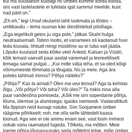
kui ma suudaksin kuidagi nii umbes kümme korda kolida,
siis vast lastelastele ei tuletata igal sammul meelde, kust
nad pärit on.”
„Eh-eh,” tegi Ursaf okularist lahti laskmata ja tõstes –
umbkaudu – tema suunas käe ülestõstetud pöidlaga.
„Ega tegelikult getos ju viga pole,” jätkas Skaht hulga
neutraalsemalt. Tobrin lootis, et vanamees oli kaotanud huvi
teda kiusata, lihtsalt mingi müstiline au ei luba vait jääda.
Lõpuks kuulasid seda kõike veel Anked, Kalsan ja Vüütri,
kõik temast vaevalt paar aastat vanemad ja teoreetiliselt
temaga samal pulgal... „Kui mitte välja teha, et sa oled kõigi
võimumeeste tõmmata ja tõugata. No ja meie. Aga ära
poleks tahtnud minna? Põhja näiteks?”
„Põhja?”
Kas ta aimab? Olen ma vea teinud?
Aga ta kehitas
õlgu. „Või
põhja
? Või taha? Või üles?” Ta riskis nina alla
paar vandesõna pomiseda. „Kõik me siin soperdame põhja,
lõuna, ülemise ja alumisega; igaüks isemoodi. Vastandlikult.
Ma õppisin neid kunagi natuke. Siin Soojamere ümber
räägime põhikeelt; noh, me olla selle tähtedelt kaasa
toonud. Aga see ei ole ammu enam see, vast tosin inimest
oskab vanu raamatuid lugeda. Tõlketa, ma mõtlen. Meie
loeme põhja-lõunasuunaks seda mõttelist telge, mille ümber