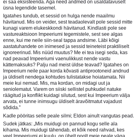
ei saa eksisteerida. Aga need andmed on usaldatavuselt
üsna legendide tasemel.
Igatahes tundub, et sessid on hulga nende maailmu
hävitanud. Mis on veider, sest teadaolevalt pole sessid mitte
kunagi varem elukeskkondi hävitanud. Kindlasti pole see
vastureaktsioon Impeeriumi tegemistele, sest see algas
enne, kui me neile siin-seal tappa andsime. Läbi kõigi
aastatuhandete on inimesed ja sessid teineteist praktiliselt
ignoreerinud. Mis nüüd muutus? Me ei tea isegi seda, kas
nad peavad Impeeriumi vaenulikkust nende vastu
kättemaksuks? Palju nad meist üldse teavad? Igatahes on
Impeerium neile paar korda kõvasti antiprootoneid andnud
ja üldiselt nendega kohtudes tulistatakse hoiatamata. Nii
meie kui nemad. Mis, ma kordan, on midagi uut ja
seniolematut. Varem on siiski sellistel puhkudel natuke
räägitud ja konflikt kuidagi silutud, sest kui Impeerium välja
arvata, ei tunne inimsugu üldiselt äravõitmatut vajadust
sõdida.”
Kadle pööritas selle peale silmi; Eldon ainult vangutas pead.
Sudek jätkas: „Mis muidugi on pannud kogu selle ala
kihama. Mis muidugi tähendab, et kõik need rahvad, kes
veel Impeeriumi ei kuulu, on ühelt poolt meie peale väga