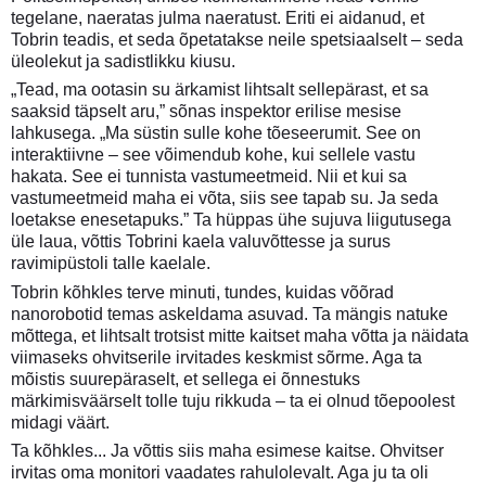
tegelane, naeratas julma naeratust. Eriti ei aidanud, et
Tobrin teadis, et seda õpetatakse neile spetsiaalselt – seda
üleolekut ja sadistlikku kiusu.
„Tead, ma ootasin su ärkamist lihtsalt sellepärast, et sa
saaksid täpselt aru,” sõnas inspektor erilise mesise
lahkusega. „Ma süstin sulle kohe tõeseerumit. See on
interaktiivne – see võimendub kohe, kui sellele vastu
hakata. See ei tunnista vastumeetmeid. Nii et kui sa
vastumeetmeid maha ei võta, siis see tapab su. Ja seda
loetakse enesetapuks.” Ta hüppas ühe sujuva liigutusega
üle laua, võttis Tobrini kaela valuvõttesse ja surus
ravimipüstoli talle kaelale.
Tobrin kõhkles terve minuti, tundes, kuidas võõrad
nanorobotid temas askeldama asuvad. Ta mängis natuke
mõttega, et lihtsalt trotsist mitte kaitset maha võtta ja näidata
viimaseks ohvitserile irvitades keskmist sõrme. Aga ta
mõistis suurepäraselt, et sellega ei õnnestuks
märkimisväärselt tolle tuju rikkuda – ta ei olnud tõepoolest
midagi väärt.
Ta kõhkles... Ja võttis siis maha esimese kaitse. Ohvitser
irvitas oma monitori vaadates rahulolevalt. Aga ju ta oli