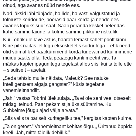
olnud, aga avanes nüüd nende ees.
Nad läksid läbi tühjade, hallide, halvasti valgustatud ja
tolmuste koridoride, pöörasid paar korda ja nende ees
avanes lõpuks suur saal. Saali põranda keskel helendas
kahe sammu laiune ja kolme sammu pikkune ristkülik.
Kui Tobrik üle läve astus, haarati temast kahelt poolt kinni.
Kiire pilk näitas, et tegu eksoskeletis sõduritega – ehk need
olid võimalik et paarkümmend korda tugevamad kui inimene
muidu saaks olla. Teda peaaegu kanti meetrit viis. Ta
märkas kaptenipagunitega tegelast alles siis, kui ta tolle ette
– sisuliselt – asetati.
„Seda tahtsid mulle näidata, Maleuk? See natuke
intelligentsem algaja gangster?” küsis tegelane
vanemleitnandilt.
„Jah,” vastas Tobrini ülekuulaja. „Ta ei ole seni veel otseselt
midagi teinud. Paar peksmist ja üks süütamine. Kui
Suhkelme jõugu ajad välja arvata.”
„Siis valis ta päriselt kuritegeliku tee,” kergitas kapten kulme.
„Ta on getost.” Vanemleitnant kehitas õlgu. „ Üritanud õppida
keeli. Jah, mitte täielik debiilik.”