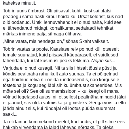
kaheksa minutit.
Tobrin uuris ümbrust. Oli piisavalt kohti, kust sai platsi
peaaegu sama hästi kirbul hoida kui Ursaf keldrist, kus nad
olid oodanud. Ühtki lennuvahendit ei olnud näha, kuid see
ei tähendanud midagi, korralikumat sedalaadi tehnikat
märkas inimene palja silmaga üliharva.
„Mine vaata, mis nendega on,” sõnas Skaht vaikselt.
Tobrin vaatas ta poole. Kaaslase relv polnud küll otseselt
temale suunatud, kuid piisavalt käepäraselt, et vaidlused
lahendada, kui tal küsimusi peaks tekkima.
Nojah siis...
Varjuda ei olnud kusagil. Nii ta siis lihtsalt tõusis püsti ja
kõndis pealtnäha rahulikult auto suunas. Ta ei põigelnud
ega hoidnud relva nii-öelda ründeasendis, näo kõrgusele
tõstetuna ja kogu aeg läbi sihiku ümbrust skaneerides. Mis
mõte sel oli? See oli surmamissioon – kui keegi oli maha
võtnud tegelased autos, nii et sellest pealtnäha mingeid jälgi
ei jäänud, siis oli ta valmis ka järgmisteks. Seega võis ta ellu
jääda ainult siis, kui ründajal oli lootus püüda suuremat
saaki...
Ta oli läinud kümmekond meetrit, kui tundis, et pilt silme ees
hakkab virvendama ja jalad lähevad nõrgaks. Ta oleks