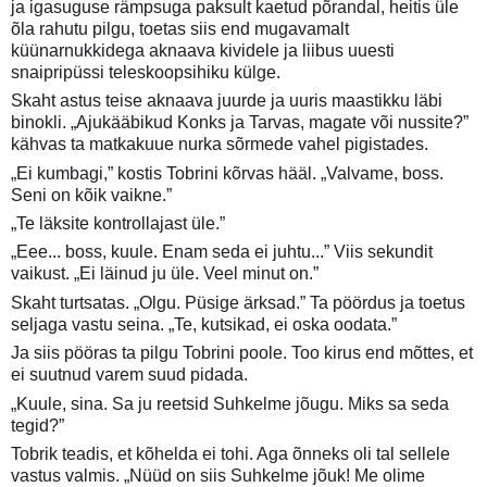
ja igasuguse rämpsuga paksult kaetud põrandal, heitis üle
õla rahutu pilgu, toetas siis end mugavamalt
küünarnukkidega aknaava kividele ja liibus uuesti
snaipripüssi teleskoopsihiku külge.
Skaht astus teise aknaava juurde ja uuris maastikku läbi
binokli. „Ajukääbikud Konks ja Tarvas, magate või nussite?”
kähvas ta matkakuue nurka sõrmede vahel pigistades.
„Ei kumbagi,” kostis Tobrini kõrvas hääl. „Valvame, boss.
Seni on kõik vaikne.”
„Te läksite kontrollajast üle.”
„Eee... boss, kuule. Enam seda ei juhtu...” Viis sekundit
vaikust. „Ei läinud ju üle. Veel minut on.”
Skaht turtsatas. „Olgu. Püsige ärksad.” Ta pöördus ja toetus
seljaga vastu seina. „Te, kutsikad, ei oska oodata.”
Ja siis pööras ta pilgu Tobrini poole. Too kirus end mõttes, et
ei suutnud varem suud pidada.
„Kuule, sina. Sa ju reetsid Suhkelme jõugu. Miks sa seda
tegid?”
Tobrik teadis, et kõhelda ei tohi. Aga õnneks oli tal sellele
vastus valmis. „Nüüd on siis Suhkelme jõuk! Me olime