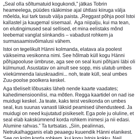
„Seal olla sõltumatuid kogukondi,” jätkas Tobrin
heameelega, püüdes rääkimise ajal ühtlasi kiiruga välja
mõelda, kui tark tasub välja paista. „Reggast põhja pool Istoi
kallastel ja kaugemal sisemaal. Aga niipalju, kui ma tean,
on elutingimused seal sellised, et mina eelistaks mõnd
leebemat vanglat siinkandis – vabadust rohkem ja
surmasaamisvõimalusi vähem.
Istoi on tegelikult Hänni kolmanda, elatava ala poolest
väikseima vesikonna nimi. See hõlmab küll kogu Hänni
põhjapooluse ümbruse, aga see on seal kuni põhjani läbi oli
külmunud. Asustatav on ainult see sopp, mis ulatub umbes
viiekümnenda laiuskraadini... noh, teate küll, seal umbes
Zuu-poolse poolkera keskel.
Aga tõeliselt lõbusaks läheb nende kaarte vaadates;
kahedimensioonilisi, ma mõtlen. Regga kaartidel on nad ise
muidugi keskel. Ja teate, kaks teist vesikonda on umbes
seal, kus suunas vanasti läksid peamised ühendusteed. Ja
muidugi on need kujutatud pisikeselt. Ega pole ju oluline, et
seal elab kakskümnend korda rohkem inimesi ja nii edasi.
Alumine rahvas.” Ta turtsatas. „Siin, pealinnas,
Netrukalhagganis elab peaaegu kuuendik Hänni elanikest.
See on kolm korda rohkem, kui kogu Istois kokku. Neil,