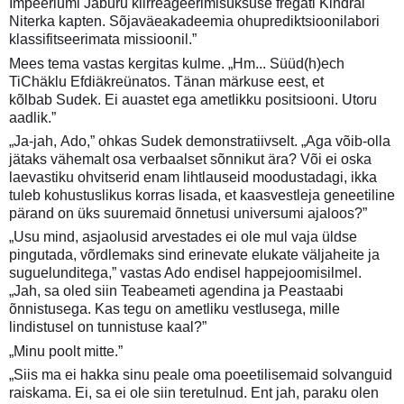
Impeeriumi Jaburu kiirreageerimisüksuse fregati Kindral
Niterka kapten. Sõjaväeakadeemia ohuprediktsioonilabori
klassifitseerimata missioonil.”
Mees tema vastas kergitas kulme. „Hm... Süüd(h)ech
TiChäklu Efdiäkreünatos. Tänan märkuse eest, et
kõlbab Sudek. Ei auastet ega ametlikku positsiooni. Utoru
aadlik.”
„Ja-jah, Ado,” ohkas Sudek demonstratiivselt. „Aga võib-olla
jätaks vähemalt osa verbaalset sõnnikut ära? Või ei oska
laevastiku ohvitserid enam lihtlauseid moodustadagi, ikka
tuleb kohustuslikus korras lisada, et kaasvestleja geneetiline
pärand on üks suuremaid õnnetusi universumi ajaloos?”
„Usu mind, asjaolusid arvestades ei ole mul vaja üldse
pingutada, võrdlemaks sind erinevate elukate väljaheite ja
suguelunditega,” vastas Ado endisel happejoomisilmel.
„Jah, sa oled siin Teabeameti agendina ja Peastaabi
õnnistusega. Kas tegu on ametliku vestlusega, mille
lindistusel on tunnistuse kaal?”
„Minu poolt mitte.”
„Siis ma ei hakka sinu peale oma poeetilisemaid solvanguid
raiskama. Ei, sa ei ole siin teretulnud. Ent jah, paraku olen