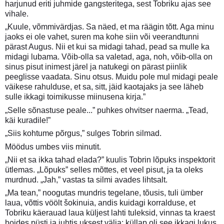
harjunud eriti juhmide gangsteritega, sest Tobriku ajas see
vihale.
„Kuule, võmmivärdjas. Sa näed, et ma räägin tõtt. Aga minu
jaoks ei ole vahet, suren ma kohe siin või veerandtunni
pärast Augus. Nii et kui sa midagi tahad, pead sa mulle ka
midagi lubama. Võib-olla sa valetad, aga, noh, võib-olla on
sinus pisut inimest järel ja natukegi on pärast piinlik
peeglisse vaadata. Sinu otsus. Muidu pole mul midagi peale
väikese rahulduse, et sa, sitt, jäid kaotajaks ja see läheb
sulle ikkagi toimikusse miinusena kirja.”
„Selle sõnastuse peale...” puhkes ohvitser naerma. „Tead,
käi kuradile!”
„Siis kohtume põrgus,” sulges Tobrin silmad.
Möödus umbes viis minutit.
„Nii et sa ikka tahad elada?” kuulis Tobrin lõpuks inspektorit
ütlemas. „Lõpuks” selles mõttes, et veel pisut, ja ta oleks
murdnud. „Jah,” vastas ta silmi avades lihtsalt.
„Ma tean,” noogutas mundris tegelane, tõusis, tuli ümber
laua, võttis vöölt šokinuia, andis kuidagi korralduse, et
Tobriku käerauad laua küljest lahti tuleksid, vinnas ta kraest
hoides püsti ja juhtis uksest välja; küllap oli see ikkagi lukus