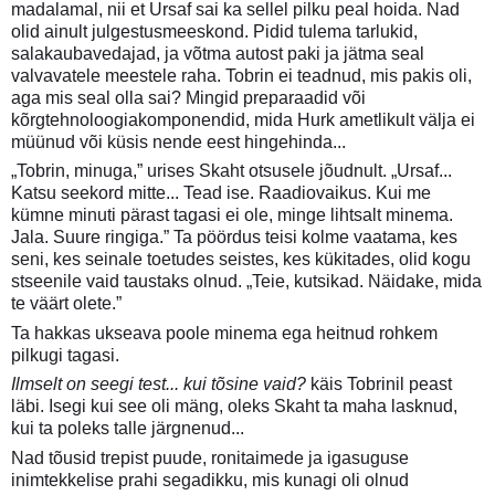
madalamal, nii et Ursaf sai ka sellel pilku peal hoida. Nad
olid ainult julgestusmeeskond. Pidid tulema tarlukid,
salakaubavedajad, ja võtma autost paki ja jätma seal
valvavatele meestele raha. Tobrin ei teadnud, mis pakis oli,
aga mis seal olla sai? Mingid preparaadid või
kõrgtehnoloogiakomponendid, mida Hurk ametlikult välja ei
müünud või küsis nende eest hingehinda...
„Tobrin, minuga,” urises Skaht otsusele jõudnult. „Ursaf...
Katsu seekord mitte... Tead ise. Raadiovaikus. Kui me
kümne minuti pärast tagasi ei ole, minge lihtsalt minema.
Jala. Suure ringiga.” Ta pöördus teisi kolme vaatama, kes
seni, kes seinale toetudes seistes, kes kükitades, olid kogu
stseenile vaid taustaks olnud. „Teie, kutsikad. Näidake, mida
te väärt olete.”
Ta hakkas ukseava poole minema ega heitnud rohkem
pilkugi tagasi.
Ilmselt on seegi test... kui tõsine vaid?
käis Tobrinil peast
läbi. Isegi kui see oli mäng, oleks Skaht ta maha lasknud,
kui ta poleks talle järgnenud...
Nad tõusid trepist puude, ronitaimede ja igasuguse
inimtekkelise prahi segadikku, mis kunagi oli olnud