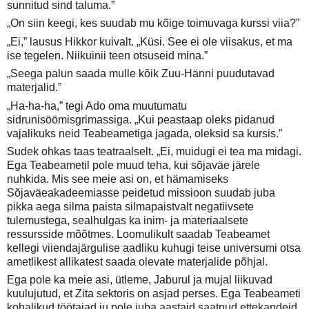
sunnitud sind taluma.”
„On siin keegi, kes suudab mu kõige toimuvaga kurssi viia?”
„Ei,” lausus Hikkor kuivalt. „Küsi. See ei ole viisakus, et ma
ise tegelen. Niikuinii teen otsuseid mina.”
„Seega palun saada mulle kõik Zuu-Hänni puudutavad
materjalid.”
„Ha-ha-ha,” tegi Ado oma muutumatu
sidrunisöömisgrimassiga. „Kui peastaap oleks pidanud
vajalikuks neid Teabeametiga jagada, oleksid sa kursis.”
Sudek ohkas taas teatraalselt. „Ei, muidugi ei tea ma midagi.
Ega Teabeametil pole muud teha, kui sõjaväe järele
nuhkida. Mis see meie asi on, et hämamiseks
Sõjaväeakadeemiasse peidetud missioon suudab juba
pikka aega silma paista silmapaistvalt negatiivsete
tulemustega, sealhulgas ka inim- ja materiaalsete
ressursside mõõtmes. Loomulikult saadab Teabeamet
kellegi viiendajärgulise aadliku kuhugi teise universumi otsa
ametlikest allikatest saada olevate materjalide põhjal.
Ega pole ka meie asi, ütleme, Jaburul ja mujal liikuvad
kuulujutud, et Zita sektoris on asjad perses. Ega Teabeameti
kohalikud töötajad ju pole juba aastaid saatnud ettekandeid