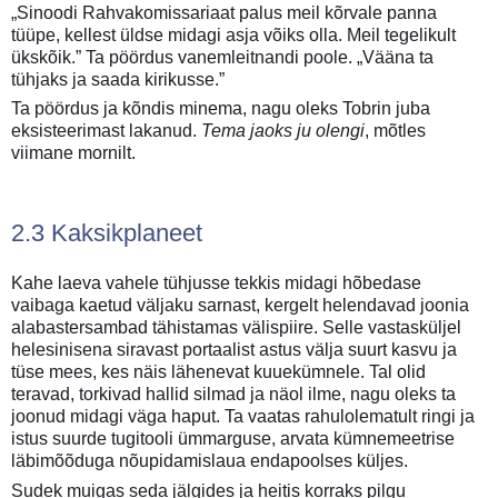
„Sinoodi Rahvakomissariaat palus meil kõrvale panna
tüüpe, kellest üldse midagi asja võiks olla. Meil tegelikult
ükskõik.” Ta pöördus vanemleitnandi poole. „Vääna ta
tühjaks ja saada kirikusse.”
Ta pöördus ja kõndis minema, nagu oleks Tobrin juba
eksisteerimast lakanud.
Tema jaoks ju olengi
, mõtles
viimane mornilt.
2.3 Kaksikplaneet
Kahe laeva vahele tühjusse tekkis midagi hõbedase
vaibaga kaetud väljaku sarnast, kergelt helendavad joonia
alabastersambad tähistamas välispiire. Selle vastasküljel
helesinisena siravast portaalist astus välja suurt kasvu ja
tüse mees, kes näis lähenevat kuuekümnele. Tal olid
teravad, torkivad hallid silmad ja näol ilme, nagu oleks ta
joonud midagi väga haput. Ta vaatas rahulolematult ringi ja
istus suurde tugitooli ümmarguse, arvata kümnemeetrise
läbimõõduga nõupidamislaua endapoolses küljes.
Sudek muigas seda jälgides ja heitis korraks pilgu