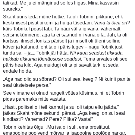
tatikad. Me ju ei mänginud selles liigas. Mina kasvasin
suureks.”
Skaht uuris teda mõne hetke. Ta oli Tobnini pikkune, ehk
keskmisest pisut pikem, ja hulga tüsedam.
Vana ta õieti on?
käis Tobrikul peast läbi. Ta nägi välja igivana, vähemalt
seitsmekümnene, aga ta ei saanud nii vana olla. Jah, ta oli
kortsus, ilmselt lonkas päriselt ja ilmselt oli üleni selline
kõver ja kulunud, ent ta oli päris tugev – nagu Tobrik just
tunda sai – ja... Tobrik jäi hätta.
Nii kaua seadust rikkuda
hakkab rikkuma tõenäosuse seadusi.
Tema arvates oli see
päris hea kild. Aga muidugi oli ta piisavalt tark, et seda
endale hoida.
„Aga nad olid su sõbrad? Oli sul seal keegi? Niikuinii panite
seal üksteisele perse.”
See viimane ei olnud rangelt võttes küsimus, nii et Tobrin
pidas paremaks mitte vastata.
„Hästi, politsei oli teil kannul ja sul oli taipu ellu jääda,”
jätkas Skaht mõne sekundi pärast. „Aga keegi on sul seal
kindlasti? Vanemad? Pere? Plika? Vasta!”
Tobrin kehitas õlgu. „Mu isa oli suli, ema prostituut,
emapoolne poolvend mõrvar ja isapoolne poolõde narkar.