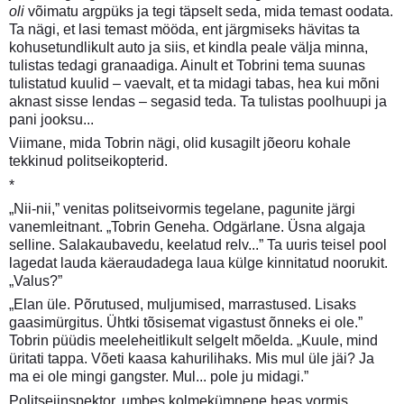
oli
võimatu argpüks ja tegi täpselt seda, mida temast oodata.
Ta nägi, et lasi temast mööda, ent järgmiseks hävitas ta
kohusetundlikult auto ja siis, et kindla peale välja minna,
tulistas tedagi granaadiga. Ainult et Tobrini tema suunas
tulistatud kuulid – vaevalt, et ta midagi tabas, hea kui mõni
aknast sisse lendas – segasid teda. Ta tulistas poolhuupi ja
pani jooksu...
Viimane, mida Tobrin nägi, olid kusagilt jõeoru kohale
tekkinud politseikopterid.
*
„Nii-nii,” venitas politseivormis tegelane, pagunite järgi
vanemleitnant. „Tobrin Geneha. Odgärlane. Üsna algaja
selline. Salakaubavedu, keelatud relv...” Ta uuris teisel pool
lagedat lauda käeraudadega laua külge kinnitatud noorukit.
„Valus?”
„Elan üle. Põrutused, muljumised, marrastused. Lisaks
gaasimürgitus. Ühtki tõsisemat vigastust õnneks ei ole.”
Tobrin püüdis meeleheitlikult selgelt mõelda. „Kuule, mind
üritati tappa. Võeti kaasa kahurilihaks. Mis mul üle jäi? Ja
ma ei ole mingi gangster. Mul... pole ju midagi.”
Politseiinspektor, umbes kolmekümnene heas vormis