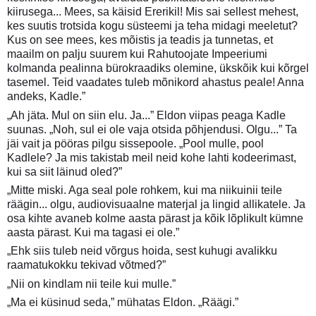
kiirusega... Mees, sa käisid Ererikil! Mis sai sellest mehest,
kes suutis trotsida kogu süsteemi ja teha midagi meeletut?
Kus on see mees, kes mõistis ja teadis ja tunnetas, et
maailm on palju suurem kui Rahutoojate Impeeriumi
kolmanda pealinna bürokraadiks olemine, ükskõik kui kõrgel
tasemel. Teid vaadates tuleb mõnikord ahastus peale! Anna
andeks, Kadle.”
„Ah jäta. Mul on siin elu. Ja...” Eldon viipas peaga Kadle
suunas. „Noh, sul ei ole vaja otsida põhjendusi. Olgu...” Ta
jäi vait ja pööras pilgu sissepoole. „Pool mulle, pool
Kadlele? Ja mis takistab meil neid kohe lahti kodeerimast,
kui sa siit läinud oled?”
„Mitte miski. Aga seal pole rohkem, kui ma niikuinii teile
räägin... olgu, audiovisuaalne materjal ja lingid allikatele. Ja
osa kihte avaneb kolme aasta pärast ja kõik lõplikult kümne
aasta pärast. Kui ma tagasi ei ole.”
„Ehk siis tuleb neid võrgus hoida, sest kuhugi avalikku
raamatukokku tekivad võtmed?”
„Nii on kindlam nii teile kui mulle.”
„Ma ei küsinud seda,” mühatas Eldon. „Räägi.”