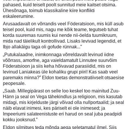
pahased, kuid teiselt poolt sunnitud meie kaitset otsima.
Ühesõnaga, toimub klassikaline kiire konflikti
eskaleerumine.
Arusaadavalt on võrrandis veel Föderatsioon, mis küll asub
teisel pool, kuid mis, nagu me kõik teame, tegutseb tuhat
korda suuremas ruumis kui nende nii-öelda tuumikruum,
mida nad täielikult kontrollivad. Lisaks levivad legendid, et
Ibjo allakäigu taga oli gofude rünnak...”
„Putukalaadne, inimkonnaga võrreldavalt levinud iidne
võõrrass, amorfne, aga vaieldamatult Linnutee suurvõim
Föderatsioon ja siis keha hõivavad parasiidid, mis on
levinud Laniakeas üle kohaliku grupi piiri! Kas saab veel
paremaks minna?” Eldon toetas demonstratiivselt otsaesise
peopesale.
„Saab. Millegipärast on selle loo keskel too mainitud Zuu-
Hänn ja seal on Vega tähekindlus ja religioon, mis kasutab
midagi, mis kirjelduste järgi võivad olla nullportaalid; ja seal
näib elavat inimesi, kes päriselt ei ole inimesed; ja
Impeeriumi salateenistuste eri harud on seal juba peadpidi
kokku jooksnud.”
Eldon silmitses teda mõnda aega seletamatul ilmel. Siis