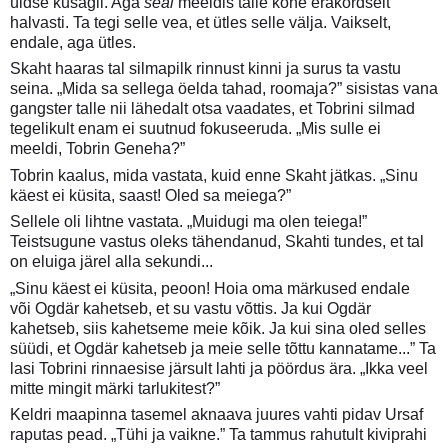
üldse kusagil. Aga
seal
meeldis talle kohe erakordselt
halvasti. Ta tegi selle vea, et ütles selle välja. Vaikselt,
endale, aga ütles.
Skaht haaras tal silmapilk rinnust kinni ja surus ta vastu
seina. „Mida sa sellega öelda tahad, roomaja?” sisistas vana
gangster talle nii lähedalt otsa vaadates, et Tobrini silmad
tegelikult enam ei suutnud fokuseeruda. „Mis sulle ei
meeldi, Tobrin Geneha?”
Tobrin kaalus, mida vastata, kuid enne Skaht jätkas. „Sinu
käest ei küsita, saast! Oled sa meiega?”
Sellele oli lihtne vastata. „Muidugi ma olen teiega!”
Teistsugune vastus oleks tähendanud, Skahti tundes, et tal
on eluiga järel alla sekundi...
„Sinu käest ei küsita, peoon! Hoia oma märkused endale
või Ogdär kahetseb, et su vastu võttis. Ja kui Ogdär
kahetseb, siis kahetseme meie kõik. Ja kui sina oled selles
süüdi, et Ogdär kahetseb ja meie selle tõttu kannatame...” Ta
lasi Tobrini rinnaesise järsult lahti ja pöördus ära. „Ikka veel
mitte mingit märki tarlukitest?”
Keldri maapinna tasemel aknaava juures vahti pidav Ursaf
raputas pead. „Tühi ja vaikne.” Ta tammus rahutult kiviprahi