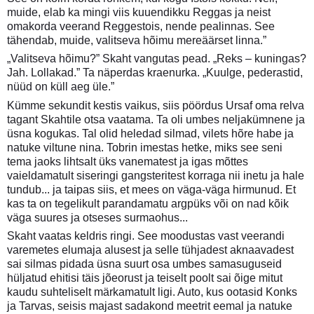
muide, elab ka mingi viis kuuendikku Reggas ja neist
omakorda veerand Reggestois, nende pealinnas. See
tähendab, muide, valitseva hõimu mereäärset linna.”
„Valitseva hõimu?” Skaht vangutas pead. „Reks – kuningas?
Jah. Lollakad.” Ta näperdas kraenurka. „Kuulge, pederastid,
nüüd on küll aeg üle.”
Kümme sekundit kestis vaikus, siis pöördus Ursaf oma relva
tagant Skahtile otsa vaatama. Ta oli umbes neljakümnene ja
üsna kogukas. Tal olid heledad silmad, vilets hõre habe ja
natuke viltune nina. Tobrin imestas hetke, miks see seni
tema jaoks lihtsalt üks vanematest ja igas mõttes
vaieldamatult siseringi gangsteritest korraga nii inetu ja hale
tundub... ja taipas siis, et mees on väga-väga hirmunud. Et
kas ta on tegelikult parandamatu argpüks või on nad kõik
väga suures ja otseses surmaohus...
Skaht vaatas keldris ringi. See moodustas vast veerandi
varemetes elumaja alusest ja selle tühjadest aknaavadest
sai silmas pidada üsna suurt osa umbes samasuguseid
hüljatud ehitisi täis jõeorust ja teiselt poolt sai õige mitut
kaudu suhteliselt märkamatult ligi. Auto, kus ootasid Konks
ja Tarvas, seisis majast sadakond meetrit eemal ja natuke