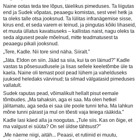
Naine ootas teda tee lõpus, täielikus pimeduses. Ta liigutas
end ja Sudek võpatas, peaaegu komistas, sest veel hetk ja
ta oleks talle otsa jooksnud. Ta lülitas infranägemise sisse,
kirus end, et seda varem ei teinud, ja pingutas kõiki lihaseid,
et muuta üllatus kavatsuseks – kallistas naist, nagu oleks ta
seda algusest peale mõelnud, mitte teadmatusest ta
peaaegu pikali jooksnud.
„Tere, Kadle. Nii tore sind näha. Siiralt.”
„Jäta. Eldon on siin. Jääd sa siia, kui ta on läinud?” Kadle
vastas ta põsesuudlusele ja lisas sellele keeletõmbe üle ta
kaela. Naine oli temast pool pead lühem ja vahelduseks
juuksed heledaks värvinud; ta silmad välgatasid pimeduses
vallatult.
Sudek raputas pead, võimalikult hellalt pisut eemale
tõmbudes. „Ma tahaksin, aga ei saa. Ma olen hetkel
jälitamatu, aga seda ei saa üle poole tunni teha. Ma lahkun
mõne tunni pärast ja mul on tõesti vaja teiega rääkida.”
Kadle lasi käed alla ja noogutas. „Tule siis. Kas on õige, et
ma valgust ei süüta? On sel üldse tähtsust?”
„Me näeme niigi, aitäh... Peaasi, et rutiinid ei muutu,