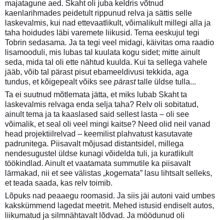
majatagune aed. Skaht oli juba keldris võtnud
kaenlarihmades peidetult rippunud relva ja sättis selle
laskevalmis, kui nad ettevaatlikult, võimalikult millegi alla ja
taha hoidudes läbi varemete liikusid. Tema eeskujul tegi
Tobrin sedasama. Ja ta tegi veel midagi, käivitas oma raadio
lisamooduli, mis lubas tal kuulata kogu sidet; mitte ainult
seda, mida tal oli ette nähtud kuulda. Kui ta sellega vahele
jääb, võib tal pärast pisut ebameeldivusi tekkida, aga
tundus, et kõigepealt võiks see
pärast
talle üldse tulla...
Ta ei suutnud mõtlemata jätta, et miks lubab Skaht ta
laskevalmis relvaga enda selja taha? Relv oli sobitatud,
ainult tema ja ta kaaslased said sellest lasta – oli see
võimalik, et seal oli veel mingi kaitse? Need olid neil vanad
head projektiilrelvad – keemilist plahvatust kasutavate
padrunitega. Piisavalt mõjusad distantsidel, millega
nendesugustel üldse kunagi võidelda tuli, ja kuratlikult
töökindlad. Ainult et vaatamata summutile ka piisavalt
lärmakad, nii et see välistas „kogemata” lasu lihtsalt selleks,
et teada saada, kas relv toimib.
Lõpuks nad peaaegu roomasid. Ja siis jäi autoni vaid umbes
kakskümmend lagedat meetrit. Mehed istusid endiselt autos,
liikumatud ja silmnähtavalt lõdvad. Ja möödunud oli