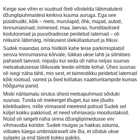
Kerge soe vihm ei suutnud õieti võistelda läbimatutest
džunglipuhmastest kerkiva kuuma auruga. Ega see
püüdnudki, kõik – mets, murulapid, õhk, majad, autod,
lennumasinad, inimesed, maa, taevas, hunditaolised
koduloomad ja puuvõradesse peidetud laternad – oli
niikuinii läbimärg, niiskusest üleküllastunud ja tilkuv.
Sudek maandas oma hiidkiili kahe teise parkimisplatsil
seisva lennumasina kõrvale, lükkas ukse lahti ja silmitses
pahaselt taevast, niipalju kui seda oli näha neljas suunas
metsakatusesse lõikuvate teede-sihtide kohal. Ühes suunas
oli isegi näha tähti, mis sest, et taimestikku peidetud laternad
kõik rootsud, varred ja õied kollakas naatriumlampide kumas
hõõguma panid.
Miski nähtamatu sirutus ühest metsapuhmast sõiduki
suunas. Tunda oli imekerget tõuget, kui see jõudis
kiletiibadeni, mille viimaseid meetreid polnud Sudek sel
küljel kokku pakkinud, et need vihmavarju moodustaksid.
Nüüd oli selgelt näha sinna džunglipimedusse viiv
vihmavaba koridor. Sudek muigas ja hakkas astuma,
viibates käega umbmääraselt üle õla, et sõiduk ukse
sulgeks ja end täiesti kokku pakiks.