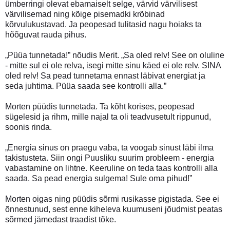
ümberringi olevat ebamaiselt selge, värvid värvilisest
värvilisemad ning kõige pisemadki krõbinad
kõrvulukustavad. Ja peopesad tulitasid nagu hoiaks ta
hõõguvat rauda pihus.
„Püüa tunnetada!” nõudis Merit. „Sa oled relv! See on oluline
- mitte sul ei ole relva, isegi mitte sinu käed ei ole relv. SINA
oled relv! Sa pead tunnetama ennast läbivat energiat ja
seda juhtima. Püüa saada see kontrolli alla.”
Morten püüdis tunnetada. Ta kõht korises, peopesad
sügelesid ja rihm, mille najal ta oli teadvusetult rippunud,
soonis rinda.
„Energia sinus on praegu vaba, ta voogab sinust läbi ilma
takistusteta. Siin ongi Puusliku suurim probleem - energia
vabastamine on lihtne. Keeruline on teda taas kontrolli alla
saada. Sa pead energia sulgema! Sule oma pihud!”
Morten oigas ning püüdis sõrmi rusikasse pigistada. See ei
õnnestunud, sest enne kiheleva kuumuseni jõudmist peatas
sõrmed jämedast traadist tõke.