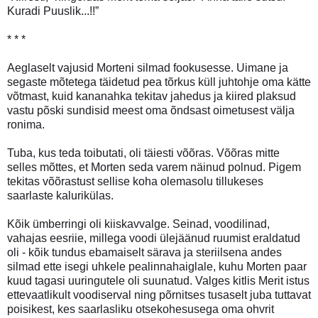
Kuradi Puuslik...!!”
* * *
Aeglaselt vajusid Morteni silmad fookusesse. Uimane ja
segaste mõtetega täidetud pea tõrkus küll juhtohje oma kätte
võtmast, kuid kananahka tekitav jahedus ja kiired plaksud
vastu põski sundisid meest oma õndsast oimetusest välja
ronima.
Tuba, kus teda toibutati, oli täiesti võõras. Võõras mitte
selles mõttes, et Morten seda varem näinud polnud. Pigem
tekitas võõrastust sellise koha olemasolu tillukeses
saarlaste kalurikülas.
Kõik ümberringi oli kiiskavvalge. Seinad, voodilinad,
vahajas eesriie, millega voodi ülejäänud ruumist eraldatud
oli - kõik tundus ebamaiselt särava ja steriilsena andes
silmad ette isegi uhkele pealinnahaiglale, kuhu Morten paar
kuud tagasi uuringutele oli suunatud. Valges kitlis Merit istus
ettevaatlikult voodiserval ning põrnitses tusaselt juba tuttavat
poisikest, kes saarlasliku otsekohesusega oma ohvrit