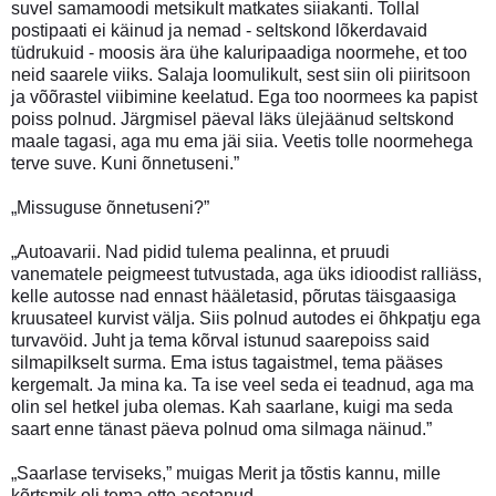
suvel samamoodi metsikult matkates siiakanti. Tollal
postipaati ei käinud ja nemad - seltskond lõkerdavaid
tüdrukuid - moosis ära ühe kaluripaadiga noormehe, et too
neid saarele viiks. Salaja loomulikult, sest siin oli piiritsoon
ja võõrastel viibimine keelatud. Ega too noormees ka papist
poiss polnud. Järgmisel päeval läks ülejäänud seltskond
maale tagasi, aga mu ema jäi siia. Veetis tolle noormehega
terve suve. Kuni õnnetuseni.”
„Missuguse õnnetuseni?”
„Autoavarii. Nad pidid tulema pealinna, et pruudi
vanematele peigmeest tutvustada, aga üks idioodist ralliäss,
kelle autosse nad ennast hääletasid, põrutas täisgaasiga
kruusateel kurvist välja. Siis polnud autodes ei õhkpatju ega
turvavöid. Juht ja tema kõrval istunud saarepoiss said
silmapilkselt surma. Ema istus tagaistmel, tema pääses
kergemalt. Ja mina ka. Ta ise veel seda ei teadnud, aga ma
olin sel hetkel juba olemas. Kah saarlane, kuigi ma seda
saart enne tänast päeva polnud oma silmaga näinud.”
„Saarlase terviseks,” muigas Merit ja tõstis kannu, mille
kõrtsmik oli tema ette asetanud.