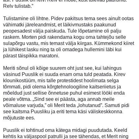
Relv tulistab.”
Tulistamine oli lihtne. Pidev pakitsus tema sees ainult ootas
vähimatki järeleandmist, et läikivmustaks paakunud
peopesadest välja paiskuda. Tule lõpetamine oli palju
raskem. Morten pidi rakendama kogu oma tahtejõu selle
sulapõrgu vastu, mis temast välja kiirgas. Kümmekond kiiret
ja lühikest lasku ning ta oli omadega hullemini läbi kui
pärast täispikka maratoni.
Meriti sõnul oli kõige suurem oht just see, kui lahingus
väsinud Puuslik ei suuda enam oma tuld peatada. Kirev
klounikostüüm, mis talle protestidest hoolimata selga
tõmmati, pidi olema kõrgtehnoloogiline kaitseriietus ja
mõeldud just sellise õnnetuse puhul esimest lööki enda
peale võtma. „Sind see ei päästa, aga annab meile
võimaluse varjuda,” oli Merit teda „lohutanud”. Samuti pidi
see kaitsma Puusliku ja eriti tema käsi väliskeskkonna
mõjutuste ees.
Puuslik ei tohtinud oma kätega midagi puudutada. Keeld
kehtis ka väljaspool patrulli ja see tähendas, et Merit ning