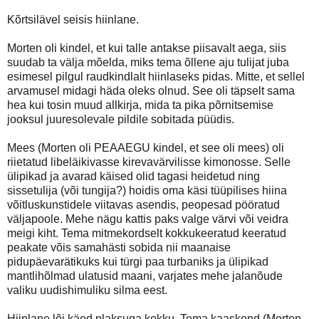
Kõrtsilävel seisis hiinlane.
Morten oli kindel, et kui talle antakse piisavalt aega, siis
suudab ta välja mõelda, miks tema õllene aju tulijat juba
esimesel pilgul raudkindlalt hiinlaseks pidas. Mitte, et sellel
arvamusel midagi häda oleks olnud. See oli täpselt sama
hea kui tosin muud allkirja, mida ta pika põrnitsemise
jooksul juuresolevale pildile sobitada püüdis.
Mees (Morten oli PEAAEGU kindel, et see oli mees) oli
riietatud libeläikivasse kirevavärvilisse kimonosse. Selle
ülipikad ja avarad käised olid tagasi heidetud ning
sissetulija (või tungija?) hoidis oma käsi tüüpilises hiina
võitluskunstidele viitavas asendis, peopesad pööratud
väljapoole. Mehe nägu kattis paks valge värvi või veidra
meigi kiht. Tema mitmekordselt kokkukeeratud keeratud
peakate võis samahästi sobida nii maanaise
pidupäevarätikuks kui türgi paa turbaniks ja ülipikad
mantlihõlmad ulatusid maani, varjates mehe jalanõude
valiku uudishimuliku silma eest.
Hiinlane lõi käed plaksuga kokku. Tema kaaskond (Morten