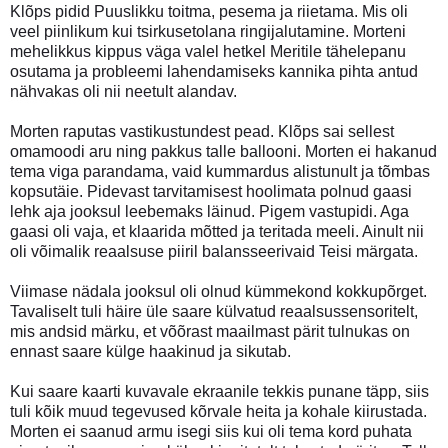
Klõps pidid Puuslikku toitma, pesema ja riietama. Mis oli
veel piinlikum kui tsirkusetolana ringijalutamine. Morteni
mehelikkus kippus väga valel hetkel Meritile tähelepanu
osutama ja probleemi lahendamiseks kannika pihta antud
nähvakas oli nii neetult alandav.
Morten raputas vastikustundest pead. Klõps sai sellest
omamoodi aru ning pakkus talle ballooni. Morten ei hakanud
tema viga parandama, vaid kummardus alistunult ja tõmbas
kopsutäie. Pidevast tarvitamisest hoolimata polnud gaasi
lehk aja jooksul leebemaks läinud. Pigem vastupidi. Aga
gaasi oli vaja, et klaarida mõtted ja teritada meeli. Ainult nii
oli võimalik reaalsuse piiril balansseerivaid Teisi märgata.
Viimase nädala jooksul oli olnud kümmekond kokkupõrget.
Tavaliselt tuli häire üle saare külvatud reaalsussensoritelt,
mis andsid märku, et võõrast maailmast pärit tulnukas on
ennast saare külge haakinud ja sikutab.
Kui saare kaarti kuvavale ekraanile tekkis punane täpp, siis
tuli kõik muud tegevused kõrvale heita ja kohale kiirustada.
Morten ei saanud armu isegi siis kui oli tema kord puhata