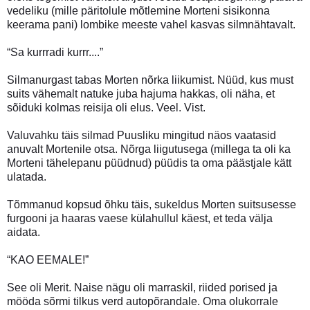
vedeliku (mille päritolule mõtlemine Morteni sisikonna
keerama pani) lombike meeste vahel kasvas silmnähtavalt.
“Sa kurrradi kurrr....”
Silmanurgast tabas Morten nõrka liikumist. Nüüd, kus must
suits vähemalt natuke juba hajuma hakkas, oli näha, et
sõiduki kolmas reisija oli elus. Veel. Vist.
Valuvahku täis silmad Puusliku mingitud näos vaatasid
anuvalt Mortenile otsa. Nõrga liigutusega (millega ta oli ka
Morteni tähelepanu püüdnud) püüdis ta oma päästjale kätt
ulatada.
Tõmmanud kopsud õhku täis, sukeldus Morten suitsusesse
furgooni ja haaras vaese külahullul käest, et teda välja
aidata.
“KAO EEMALE!”
See oli Merit. Naise nägu oli marraskil, riided porised ja
mööda sõrmi tilkus verd autopõrandale. Oma olukorrale