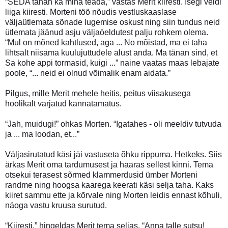
“SEDA tahan ka mina teada,” vastas Merit kiiresti. Isegi veidi
liiga kiiresti. Morteni töö nõudis vestluskaaslase
väljaütlemata sõnade lugemise oskust ning siin tundus neid
ütlemata jäänud asju väljaöeldutest palju rohkem olema.
“Mul on mõned kahtlused, aga ... No mõistad, ma ei taha
lihtsalt niisama kuulujuttudele alust anda. Ma tänan sind, et
Sa kohe appi tormasid, kuigi ...” naine vaatas maas lebajate
poole, “... neid ei olnud võimalik enam aidata.”
Pilgus, mille Merit mehele heitis, peitus viisakusega
hoolikalt varjatud kannatamatus.
“Jah, muidugi!” ohkas Morten. “Igatahes - oli meeldiv tutvuda
ja ... ma loodan, et...”
Väljasirutatud käsi jäi vastuseta õhku rippuma. Hetkeks. Siis
ärkas Merit oma tardumusest ja haaras sellest kinni. Tema
otsekui terasest sõrmed klammerdusid ümber Morteni
randme ning hoogsa kaarega keerati käsi selja taha. Kaks
kiiret sammu ette ja kõrvale ning Morten leidis ennast kõhuli,
näoga vastu kruusa surutud.
“Kiiresti,” hingeldas Merit tema seljas. “Anna talle sutsu!