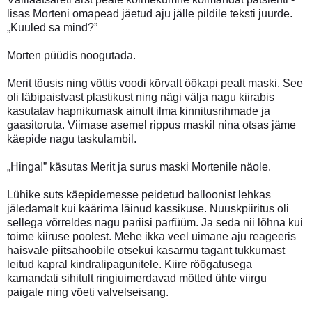
lisas Morteni omapead jäetud aju jälle pildile teksti juurde.
„Kuuled sa mind?”
Morten püüdis noogutada.
Merit tõusis ning võttis voodi kõrvalt öökapi pealt maski. See
oli läbipaistvast plastikust ning nägi välja nagu kiirabis
kasutatav hapnikumask ainult ilma kinnitusrihmade ja
gaasitoruta. Viimase asemel rippus maskil nina otsas jäme
käepide nagu taskulambil.
„Hinga!” käsutas Merit ja surus maski Mortenile näole.
Lühike suts käepidemesse peidetud balloonist lehkas
jäledamalt kui käärima läinud kassikuse. Nuuskpiiritus oli
sellega võrreldes nagu pariisi parfüüm. Ja seda nii lõhna kui
toime kiiruse poolest. Mehe ikka veel uimane aju reageeris
haisvale piitsahoobile otsekui kasarmu tagant tukkumast
leitud kapral kindralipagunitele. Kiire röögatusega
kamandati sihitult ringiuimerdavad mõtted ühte viirgu
paigale ning võeti valvelseisang.