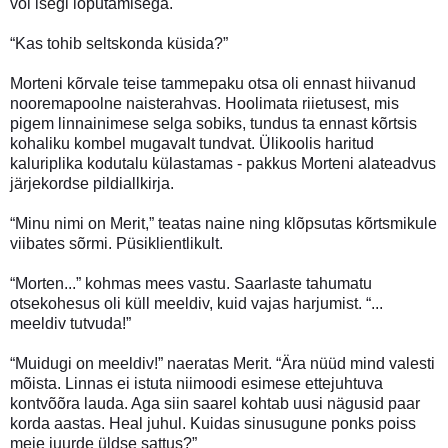
või isegi loputamisega.
“Kas tohib seltskonda küsida?”
Morteni kõrvale teise tammepaku otsa oli ennast hiivanud
nooremapoolne naisterahvas. Hoolimata riietusest, mis
pigem linnainimese selga sobiks, tundus ta ennast kõrtsis
kohaliku kombel mugavalt tundvat. Ülikoolis haritud
kaluriplika kodutalu külastamas - pakkus Morteni alateadvus
järjekordse pildiallkirja.
“Minu nimi on Merit,” teatas naine ning klõpsutas kõrtsmikule
viibates sõrmi. Püsiklientlikult.
“Morten...” kohmas mees vastu. Saarlaste tahumatu
otsekohesus oli küll meeldiv, kuid vajas harjumist. “...
meeldiv tutvuda!”
“Muidugi on meeldiv!” naeratas Merit. “Ära nüüd mind valesti
mõista. Linnas ei istuta niimoodi esimese ettejuhtuva
kontvõõra lauda. Aga siin saarel kohtab uusi nägusid paar
korda aastas. Heal juhul. Kuidas sinusugune ponks poiss
meie juurde üldse sattus?”