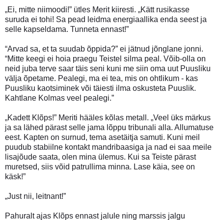
„Ei, mitte niimoodi!” ütles Merit kiiresti. „Kätt rusikasse
suruda ei tohi! Sa pead leidma energiaallika enda seest ja
selle kapseldama. Tunneta ennast!”
“Arvad sa, et ta suudab õppida?” ei jätnud jõnglane jonni.
“Mitte keegi ei hoia praegu Teistel silma peal. Võib-olla on
neid juba terve saar täis seni kuni me siin oma uut Puusliku
välja õpetame. Pealegi, ma ei tea, mis on ohtlikum - kas
Puusliku kaotsiminek või täiesti ilma oskusteta Puuslik.
Kahtlane Kolmas veel pealegi.”
„Kadett Klõps!” Meriti hääles kõlas metall. „Veel üks märkus
ja sa lähed pärast selle jama lõppu tribunali alla. Allumatuse
eest. Kapten on surnud, tema asetäitja samuti. Kuni meil
puudub stabiilne kontakt mandribaasiga ja nad ei saa meile
lisajõude saata, olen mina ülemus. Kui sa Teiste pärast
muretsed, siis võid patrullima minna. Lase käia, see on
käsk!”
„Just nii, leitnant!”
Pahuralt ajas Klõps ennast jalule ning marssis jalgu