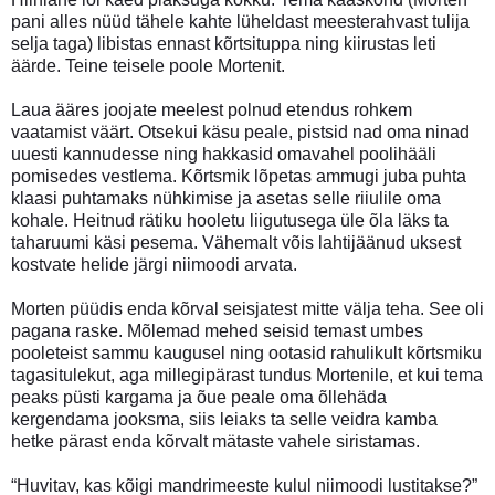
pani alles nüüd tähele kahte lüheldast meesterahvast tulija
selja taga) libistas ennast kõrtsituppa ning kiirustas leti
äärde. Teine teisele poole Mortenit.
Laua ääres joojate meelest polnud etendus rohkem
vaatamist väärt. Otsekui käsu peale, pistsid nad oma ninad
uuesti kannudesse ning hakkasid omavahel poolihääli
pomisedes vestlema. Kõrtsmik lõpetas ammugi juba puhta
klaasi puhtamaks nühkimise ja asetas selle riiulile oma
kohale. Heitnud rätiku hooletu liigutusega üle õla läks ta
taharuumi käsi pesema. Vähemalt võis lahtijäänud uksest
kostvate helide järgi niimoodi arvata.
Morten püüdis enda kõrval seisjatest mitte välja teha. See oli
pagana raske. Mõlemad mehed seisid temast umbes
pooleteist sammu kaugusel ning ootasid rahulikult kõrtsmiku
tagasitulekut, aga millegipärast tundus Mortenile, et kui tema
peaks püsti kargama ja õue peale oma õllehäda
kergendama jooksma, siis leiaks ta selle veidra kamba
hetke pärast enda kõrvalt mätaste vahele siristamas.
“Huvitav, kas kõigi mandrimeeste kulul niimoodi lustitakse?”