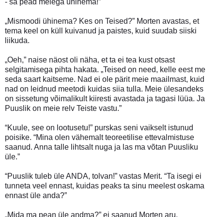
- sa pead meiega ühinema!”
„Mismoodi ühinema? Kes on Teised?” Morten avastas, et
tema keel on küll kuivanud ja paistes, kuid suudab siiski
liikuda.
„Oeh,” naise näost oli näha, et ta ei tea kust otsast
selgitamisega pihta hakata. „Teised on need, kelle eest me
seda saart kaitseme. Nad ei ole pärit meie maailmast, kuid
nad on leidnud meetodi kuidas siia tulla. Meie ülesandeks
on sissetung võimalikult kiiresti avastada ja tagasi lüüa. Ja
Puuslik on meie relv Teiste vastu.”
“Kuule, see on lootusetu!” purskas seni vaikselt istunud
poisike. “Mina olen vähemalt teoreetilise ettevalmistuse
saanud. Anna talle lihtsalt nuga ja las ma võtan Puusliku
üle.”
“Puuslik tuleb üle ANDA, tolvan!” vastas Merit. “Ta isegi ei
tunneta veel ennast, kuidas peaks ta sinu meelest oskama
ennast üle anda?”
„Mida ma pean üle andma?” ei saanud Morten aru.