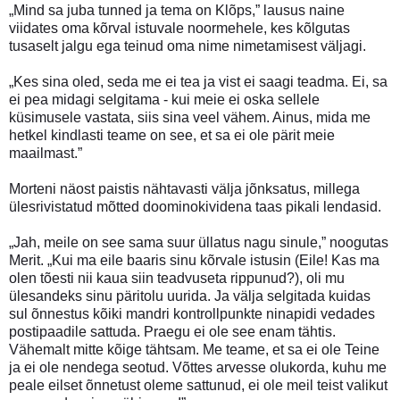
„Mind sa juba tunned ja tema on Klõps,” lausus naine
viidates oma kõrval istuvale noormehele, kes kõlgutas
tusaselt jalgu ega teinud oma nime nimetamisest väljagi.
„Kes sina oled, seda me ei tea ja vist ei saagi teadma. Ei, sa
ei pea midagi selgitama - kui meie ei oska sellele
küsimusele vastata, siis sina veel vähem. Ainus, mida me
hetkel kindlasti teame on see, et sa ei ole pärit meie
maailmast.”
Morteni näost paistis nähtavasti välja jõnksatus, millega
ülesrivistatud mõtted doominokividena taas pikali lendasid.
„Jah, meile on see sama suur üllatus nagu sinule,” noogutas
Merit. „Kui ma eile baaris sinu kõrvale istusin (Eile! Kas ma
olen tõesti nii kaua siin teadvuseta rippunud?), oli mu
ülesandeks sinu päritolu uurida. Ja välja selgitada kuidas
sul õnnestus kõiki mandri kontrollpunkte ninapidi vedades
postipaadile sattuda. Praegu ei ole see enam tähtis.
Vähemalt mitte kõige tähtsam. Me teame, et sa ei ole Teine
ja ei ole nendega seotud. Võttes arvesse olukorda, kuhu me
peale eilset õnnetust oleme sattunud, ei ole meil teist valikut