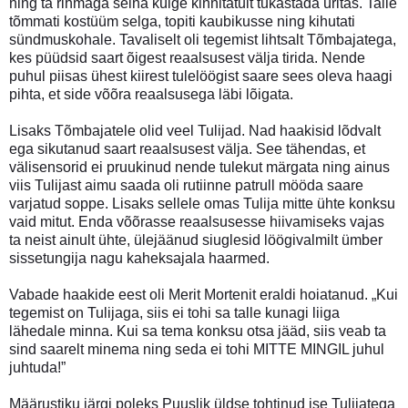
ning ta rihmaga seina külge kinnitatult tukastada üritas. Talle
tõmmati kostüüm selga, topiti kaubikusse ning kihutati
sündmuskohale. Tavaliselt oli tegemist lihtsalt Tõmbajatega,
kes püüdsid saart õigest reaalsusest välja tirida. Nende
puhul piisas ühest kiirest tulelöögist saare sees oleva haagi
pihta, et side võõra reaalsusega läbi lõigata.
Lisaks Tõmbajatele olid veel Tulijad. Nad haakisid lõdvalt
ega sikutanud saart reaalsusest välja. See tähendas, et
välisensorid ei pruukinud nende tulekut märgata ning ainus
viis Tulijast aimu saada oli rutiinne patrull mööda saare
varjatud soppe. Lisaks sellele omas Tulija mitte ühte konksu
vaid mitut. Enda võõrasse reaalsusesse hiivamiseks vajas
ta neist ainult ühte, ülejäänud siuglesid löögivalmilt ümber
sissetungija nagu kaheksajala haarmed.
Vabade haakide eest oli Merit Mortenit eraldi hoiatanud. „Kui
tegemist on Tulijaga, siis ei tohi sa talle kunagi liiga
lähedale minna. Kui sa tema konksu otsa jääd, siis veab ta
sind saarelt minema ning seda ei tohi MITTE MINGIL juhul
juhtuda!”
Määrustiku järgi poleks Puuslik üldse tohtinud ise Tulijatega