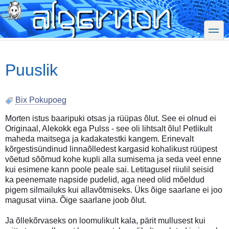
Skip
to
main
toggle
content
Puuslik
Bix Pokupoeg
Morten istus baaripuki otsas ja rüüpas õlut. See ei olnud ei
Originaal, Alekokk ega Pulss - see oli lihtsalt õlu! Petlikult
maheda maitsega ja kadakatestki kangem. Erinevalt
kõrgestisündinud linnaõlledest kargasid kohalikust rüüpest
võetud sõõmud kohe kupli alla sumisema ja seda veel enne
kui esimene kann poole peale sai. Letitagusel riiulil seisid
ka peenemate napside pudelid, aga need olid mõeldud
pigem silmailuks kui allavõtmiseks. Üks õige saarlane ei joo
magusat viina. Õige saarlane joob õlut.
Ja õllekõrvaseks on loomulikult kala, pärit mullusest kui