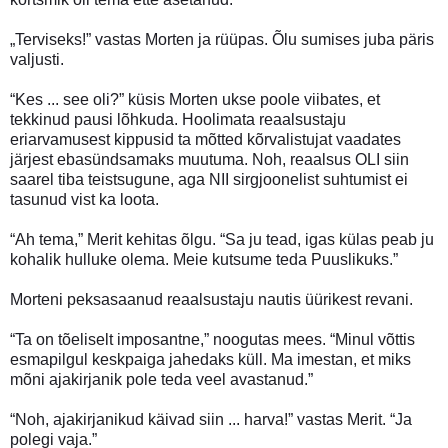
„Terviseks!” vastas Morten ja rüüpas. Õlu sumises juba päris
valjusti.
“Kes ... see oli?” küsis Morten ukse poole viibates, et
tekkinud pausi lõhkuda. Hoolimata reaalsustaju
eriarvamusest kippusid ta mõtted kõrvalistujat vaadates
järjest ebasündsamaks muutuma. Noh, reaalsus OLI siin
saarel tiba teistsugune, aga NII sirgjoonelist suhtumist ei
tasunud vist ka loota.
“Ah tema,” Merit kehitas õlgu. “Sa ju tead, igas külas peab ju
kohalik hulluke olema. Meie kutsume teda Puuslikuks.”
Morteni peksasaanud reaalsustaju nautis üürikest revani.
“Ta on tõeliselt imposantne,” noogutas mees. “Minul võttis
esmapilgul keskpaiga jahedaks küll. Ma imestan, et miks
mõni ajakirjanik pole teda veel avastanud.”
“Noh, ajakirjanikud käivad siin ... harva!” vastas Merit. “Ja
polegi vaja.”