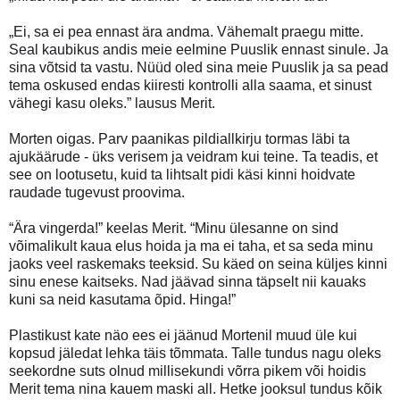
„Ei, sa ei pea ennast ära andma. Vähemalt praegu mitte.
Seal kaubikus andis meie eelmine Puuslik ennast sinule. Ja
sina võtsid ta vastu. Nüüd oled sina meie Puuslik ja sa pead
tema oskused endas kiiresti kontrolli alla saama, et sinust
vähegi kasu oleks.” lausus Merit.
Morten oigas. Parv paanikas pildiallkirju tormas läbi ta
ajukäärude - üks verisem ja veidram kui teine. Ta teadis, et
see on lootusetu, kuid ta lihtsalt pidi käsi kinni hoidvate
raudade tugevust proovima.
“Ära vingerda!” keelas Merit. “Minu ülesanne on sind
võimalikult kaua elus hoida ja ma ei taha, et sa seda minu
jaoks veel raskemaks teeksid. Su käed on seina küljes kinni
sinu enese kaitseks. Nad jäävad sinna täpselt nii kauaks
kuni sa neid kasutama õpid. Hinga!”
Plastikust kate näo ees ei jäänud Mortenil muud üle kui
kopsud jäledat lehka täis tõmmata. Talle tundus nagu oleks
seekordne suts olnud millisekundi võrra pikem või hoidis
Merit tema nina kauem maski all. Hetke jooksul tundus kõik