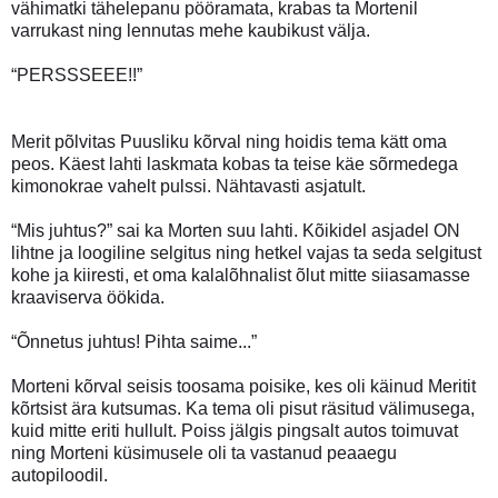
vähimatki tähelepanu pööramata, krabas ta Mortenil
varrukast ning lennutas mehe kaubikust välja.
“PERSSSEEE!!”
Merit põlvitas Puusliku kõrval ning hoidis tema kätt oma
peos. Käest lahti laskmata kobas ta teise käe sõrmedega
kimonokrae vahelt pulssi. Nähtavasti asjatult.
“Mis juhtus?” sai ka Morten suu lahti. Kõikidel asjadel ON
lihtne ja loogiline selgitus ning hetkel vajas ta seda selgitust
kohe ja kiiresti, et oma kalalõhnalist õlut mitte siiasamasse
kraaviserva öökida.
“Õnnetus juhtus! Pihta saime...”
Morteni kõrval seisis toosama poisike, kes oli käinud Meritit
kõrtsist ära kutsumas. Ka tema oli pisut räsitud välimusega,
kuid mitte eriti hullult. Poiss jälgis pingsalt autos toimuvat
ning Morteni küsimusele oli ta vastanud peaaegu
autopiloodil.