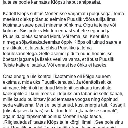
ja teise poole kannatas Klõpsu haput antipaatiat.
Kadett Klõps suhtus Mortenisse varjamatu põlgusega. Tema
meelest oleks pidanud eelmine Puuslik võõra tulija ilma
küsimata saare pealt minema pühkima. Olgu ta teine või
kolmas. Siis poleks Morten ennast vahele seganud ja
Puusliku oleks saanud Merit. Või tema ise. Keerulise
nimega sõjaväeakadeemias õppiv Klõps oli tulnud saarele
praktikale, et tutvuda ehtsa Puusliku ja tema
tööülesannetega. Selle asemel pidi ta nüüd hoopis ise
õpetust jagama ja lisaks veel valvama, et äpust Puuslik
Teiste kätte ei satuks. Või ennast ise õhku ei laseks.
Oma energia üle kontrolli kaotamine oli kõige suurem
eksimus, mida üks Puuslik teha sai. Ja tõenäoliselt ka
viimane. Merit oli hoidnud Mortenit senikaua turvaliste
käekuplite all kuni mees oli lõpuks ära tabanud selle kanali,
mille kaudu pulbitsev jõud temasse voogas ning õppinud
seda valitsema. Merit ei selgitanud, kust energia tuli. Kusagil
(ülisalajases kohas) seda „toodeti” ja „kanalisse suunati”,
aga midagi täpsemalt polnud Mortenil vaja teada. .
„Riigisaladus!” teatas Klõps talle kõrgil ilmel. „See pole sinu
asi. Puuslik on relv! Relv ei mõtle, kust tulevad padrunid.