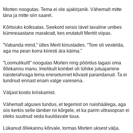
Morten noogutas. Tema ei ole ajakirjanik. Vähemalt mitte
täna ja mitte siin saarel.
Kõrtsiuks kolksatas. Seekord seisis lävel tavaline umbes
kümneaastane marakratt, kes erutatult Meritit viipas.
“Vabanda mind,” ütles Merit kiirustades. “Tore oli vestelda,
aga ma pean korra kiiresti ära käima.”
“Loomulikult!” noogutas Morten ning pöördus tagasi oma
õllekannu manu. Imelikult kombel oli lühike jutuajamine
naisterahvaga tema enesetunnet kõvasti parandanud. Ta ei
tundnud ennast enam valge varesena.
Väljast kostis kriiskamist.
Vähemalt alguses tundus, et tegemist on naishäälega, aga
siis kerkis selle tämber nii kõrgele, et ka parim ultrasopran ei
oleks suutnud seda kuuldavale tuua.
Lükanud õllekannu kõrvale, tormas Morten uksest välja.