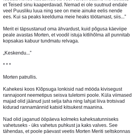
et Teised sinu kaaperdavad. Nemad ei ole suutnud endale
veel Puusliku luua ning see on meie ainuke eelis nende
ees. Kui sa peaks keelduma meie heaks töötamast, siis...”
Merit ei täpsustanud oma ähvardust, kuid põgusa käeviipe
peale avastas Morten, et voodil istuja kitlihõlma all punnitab
kopsakas kabuur tundmatu relvaga.
„Keskendu...”
* * *
Morten patrullis.
Kahekesi koos Klõpsuga lonkisid nad mööda kivisegust
rannajoont neemetipus seisva tuletorni poole. Küla viimased
majad olid jäänud just selja taha ning lahjat liiva trotsivad
kidurad rannamännid katsid kitsukest maanina.
Nad olid jaganud ööpäeva kolmeks kaheksatunniseks
vahetuseks - üks vahetus puhkust ja kaks valves. See
tähendas, et poole päevast veetis Morten Meriti seltskonnas