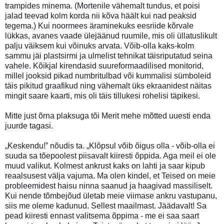
trampides minema. (Mortenile vähemalt tundus, et poisi
jalad teevad kolm korda nii kõva häält kui nad peaksid
tegema.) Kui noormees äraminekuks eesriide kõrvale
lükkas, avanes vaade ülejäänud ruumile, mis oli üllatuslikult
palju väiksem kui võinuks arvata. Võib-olla kaks-kolm
sammu jäi plastsirmi ja ulmelist tehnikat täisriputatud seina
vahele. Kõikjal kirendasid suureformaadilised monitorid,
millel jooksid pikad numbritulbad või kummalisi sümboleid
täis pikitud graafikud ning vähemalt üks ekraanidest näitas
mingit saare kaarti, mis oli täis tillukesi rohelisi täpikesi.
Mitte just õrna plaksuga tõi Merit mehe mõtted uuesti enda
juurde tagasi.
„Keskendu!” nõudis ta. „Klõpsul võib õigus olla - võib-olla ei
suuda sa tõepoolest piisavalt kiiresti õppida. Aga meil ei ole
muud valikut. Kolmest ankrust kaks on lahti ja saar kipub
reaalsusest välja vajuma. Ma olen kindel, et Teised on meie
probleemidest haisu ninna saanud ja haagivad massiliselt.
Kui nende tõmbejõud ületab meie viimase ankru vastupanu,
siis me oleme kadunud. Sellest maailmast. Jäädavalt! Sa
pead kiiresti ennast valitsema õppima - me ei saa saart