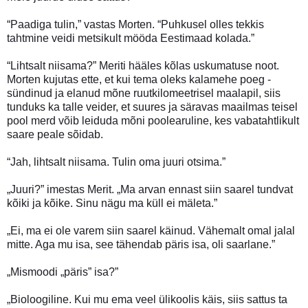
“Paadiga tulin,” vastas Morten. “Puhkusel olles tekkis
tahtmine veidi metsikult mööda Eestimaad kolada.”
“Lihtsalt niisama?” Meriti hääles kõlas uskumatuse noot.
Morten kujutas ette, et kui tema oleks kalamehe poeg -
sündinud ja elanud mõne ruutkilomeetrisel maalapil, siis
tunduks ka talle veider, et suures ja säravas maailmas teisel
pool merd võib leiduda mõni poolearuline, kes vabatahtlikult
saare peale sõidab.
“Jah, lihtsalt niisama. Tulin oma juuri otsima.”
„Juuri?” imestas Merit. „Ma arvan ennast siin saarel tundvat
kõiki ja kõike. Sinu nägu ma küll ei mäleta.”
„Ei, ma ei ole varem siin saarel käinud. Vähemalt omal jalal
mitte. Aga mu isa, see tähendab päris isa, oli saarlane.”
„Mismoodi „päris” isa?”
„Bioloogiline. Kui mu ema veel ülikoolis käis, siis sattus ta