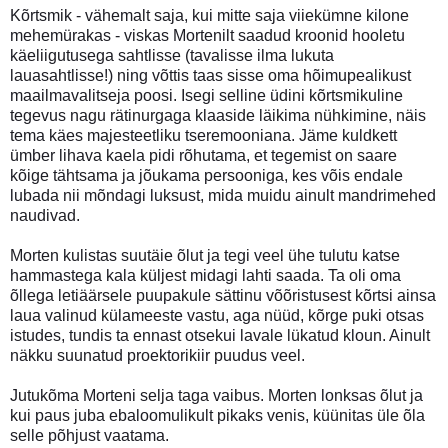
Kõrtsmik - vähemalt saja, kui mitte saja viiekümne kilone
mehemürakas - viskas Mortenilt saadud kroonid hooletu
käeliigutusega sahtlisse (tavalisse ilma lukuta
lauasahtlisse!) ning võttis taas sisse oma hõimupealikust
maailmavalitseja poosi. Isegi selline üdini kõrtsmikuline
tegevus nagu rätinurgaga klaaside läikima nühkimine, näis
tema käes majesteetliku tseremooniana. Jäme kuldkett
ümber lihava kaela pidi rõhutama, et tegemist on saare
kõige tähtsama ja jõukama persooniga, kes võis endale
lubada nii mõndagi luksust, mida muidu ainult mandrimehed
naudivad.
Morten kulistas suutäie õlut ja tegi veel ühe tulutu katse
hammastega kala küljest midagi lahti saada. Ta oli oma
õllega letiäärsele puupakule sättinu võõristusest kõrtsi ainsa
laua valinud külameeste vastu, aga nüüd, kõrge puki otsas
istudes, tundis ta ennast otsekui lavale lükatud kloun. Ainult
näkku suunatud proektorikiir puudus veel.
Jutukõma Morteni selja taga vaibus. Morten lonksas õlut ja
kui paus juba ebaloomulikult pikaks venis, küünitas üle õla
selle põhjust vaatama.