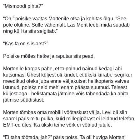
“Mismoodi pihta?”
“Oh,” poisike vaatas Mortenile otsa ja kehitas õlgu. “See
pole oluline. Sulle vähemalt. Las Merit teeb, mida suudab
ning küll ta siis selgitab.”
“Kas ta on siis arst?”
Poisike mõtles hetke ja raputas siis pead.
Mortenile kargas pähe, et ta polnud näinud kedagi abi
kutsumas. Ühest küljest oli kindel, et ükski kiirabi, isegi kui
meedikud oleks juba enne väljakutset helikopteris valves
istunud, poleks neid mehi enam päästa suutnud. Teisest
küljest aga - helistamata jätmine võis tähendada ka abita
jätmise süüdistust.
Morten tõmbas oma mobiili vöötaskust välja. Levi oli siin
saarel päris mitu pulka, kuid millegipärast ei leidnud telefon
EMT-ed üles. Ka ükski teine võrk ei võtnud jutule.
“Ei taha töötada, jah?” päris poiss. Ta oli huviga Morteni