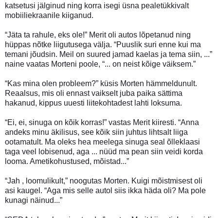
katsetusi jälginud ning korra isegi üsna pealetükkivalt
mobiiliekraanile kiiganud.
“Jäta ta rahule, eks ole!” Merit oli autos lõpetanud ning
hüppas nõtke liigutusega välja. “Puuslik suri enne kui ma
temani jõudsin. Meil on suured jamad kaelas ja tema siin, ...”
naine vaatas Morteni poole, “... on neist kõige väiksem.”
“Kas mina olen probleem?” küsis Morten hämmeldunult.
Reaalsus, mis oli ennast vaikselt juba paika sättima
hakanud, kippus uuesti liitekohtadest lahti loksuma.
“Ei, ei, sinuga on kõik korras!” vastas Merit kiiresti. “Anna
andeks minu äkilisus, see kõik siin juhtus lihtsalt liiga
ootamatult. Ma oleks hea meelega sinuga seal õlleklaasi
taga veel lobisenud, aga ... nüüd ma pean siin veidi korda
looma. Ametikohustused, mõistad...”
“Jah , loomulikult,” noogutas Morten. Kuigi mõistmisest oli
asi kaugel. “Aga mis selle autol siis ikka häda oli? Ma pole
kunagi näinud...”