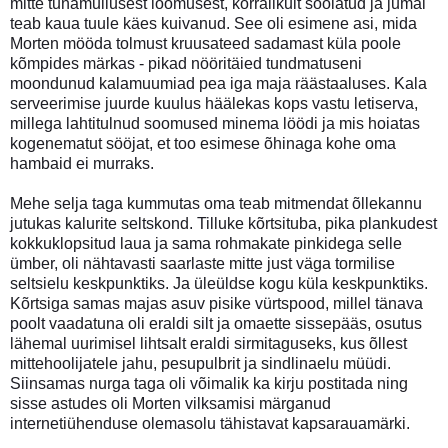
mitte tunamullusest loomusest, korralikult soolatud ja jumal
teab kaua tuule käes kuivanud. See oli esimene asi, mida
Morten mööda tolmust kruusateed sadamast küla poole
kõmpides märkas - pikad nööritäied tundmatuseni
moondunud kalamuumiad pea iga maja räästaaluses. Kala
serveerimise juurde kuulus häälekas kops vastu letiserva,
millega lahtitulnud soomused minema löödi ja mis hoiatas
kogenematut sööjat, et too esimese õhinaga kohe oma
hambaid ei murraks.
Mehe selja taga kummutas oma teab mitmendat õllekannu
jutukas kalurite seltskond. Tilluke kõrtsituba, pika plankudest
kokkuklopsitud laua ja sama rohmakate pinkidega selle
ümber, oli nähtavasti saarlaste mitte just väga tormilise
seltsielu keskpunktiks. Ja üleüldse kogu küla keskpunktiks.
Kõrtsiga samas majas asuv pisike vürtspood, millel tänava
poolt vaadatuna oli eraldi silt ja omaette sissepääs, osutus
lähemal uurimisel lihtsalt eraldi sirmitaguseks, kus õllest
mittehoolijatele jahu, pesupulbrit ja sindlinaelu müüdi.
Siinsamas nurga taga oli võimalik ka kirju postitada ning
sisse astudes oli Morten vilksamisi märganud
internetiühenduse olemasolu tähistavat kapsarauamärki.