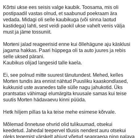
Kõrtsi ukse ees seisis valge kaubik. Toosama, mis oli
postipaadil vastas olnud, et saabunud poekraam ära
vedada. Midagi oli selle kaubikuga (või sinna laotud
kastidega) lahti, sest veidi paokil ukse vahelt venis välja
must ja jäme tossuniit.
Morteni jalad reageerisid enne kui õllehägune aju käsklusi
jagama hakkas. Paari hüppega oli ta auto juures ja rebis
selle uksed pärani.
Kaubikus olijad langesid talle kaela.
Ei, see polnud mitte suurest tänutundest. Mehed, kelles
Morten tundis ära ennist nähtud Puusliku kaaskondlased,
kukkusid uste avanedes talle sülle nagu jahukotid. Üks
prantsatas vähimagi elumärgita kruusale samas kui teise
suutis Morten hädavaevu kinni püüda.
Hetk hiljem pillas ta ka teise mehe esimese kõrvale.
Mõlemad õnnetuse ohvrid olid tulikuumad, otsekui
keedetud. Jahedal teepervel tõusis nendest auru otsekui
oleks tegemist värskelt ahjust võetud seapraega ning palava