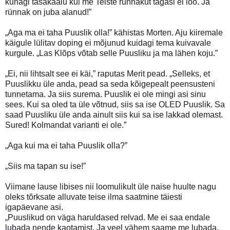
kunagi tasakaalu kui me Teiste rünnakut tagasi ei löö. Ja
rünnak on juba alanud!”
„Aga ma ei taha Puuslik olla!” kähistas Morten. Aju kiiremale
käigule lülitav doping ei mõjunud kuidagi tema kuivavale
kurgule. „Las Klõps võtab selle Puusliku ja ma lähen koju.”
„Ei, nii lihtsalt see ei käi,” raputas Merit pead. „Selleks, et
Puuslikku üle anda, pead sa seda kõigepealt peensusteni
tunnetama. Ja siis surema. Puuslik ei ole mingi asi sinu
sees. Kui sa oled ta üle võtnud, siis sa ise OLED Puuslik. Sa
saad Puusliku üle anda ainult siis kui sa ise lakkad olemast.
Sured! Kolmandat varianti ei ole.”
„Aga kui ma ei taha Puuslik olla?”
„Siis ma tapan su ise!”
Viimane lause libises nii loomulikult üle naise huulte nagu
oleks tõrksate alluvate teise ilma saatmine täiesti
igapäevane asi.
„Puuslikud on väga haruldased relvad. Me ei saa endale
lubada nende kaotamist. Ja veel vähem saame me lubada,