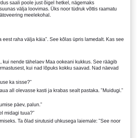
dus saali poole just õigel hetkel, nägemaks
suunas välja loovimas. Üks noor tüdruk võttis raamatu
e tätoveering meelekohal.
a eest raha välja käia". See kõlas üpris lamedalt. Kas see
iali, kui nende tähelaev Maa ookeani kukkus. See räägib
a armastusest, kui nad lõpuks kokku saavad. Nad näevad
duse ka sisse?"
laua all olevasse kasti ja krabas sealt pastaka. "Muidugi."
mumise päev, palun."
el midagi tuua?"
tamiseks. Ta õlad sirutusid uhkusega laiemale: "See noor