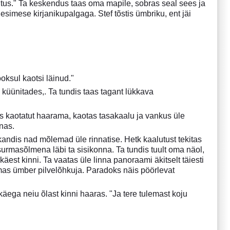
tus." Ta keskendus taas oma mapile, sobras seal sees ja
esimese kirjanikupalgaga. Stef tõstis ümbriku, ent jäi
ooksul kaotsi läinud."
e küünitades,. Ta tundis taas tagant lükkava
s kaotatut haarama, kaotas tasakaalu ja vankus üle
nas.
 kandis nad mõlemad üle rinnatise. Hetk kaalutust tekitas
urmasõlmena läbi ta sisikonna. Ta tundis tuult oma näol,
käest kinni. Ta vaatas üle linna panoraami äkitselt täiesti
mas ümber pilvelõhkuja. Paradoks näis pöörlevat
äega neiu õlast kinni haaras. "Ja tere tulemast koju