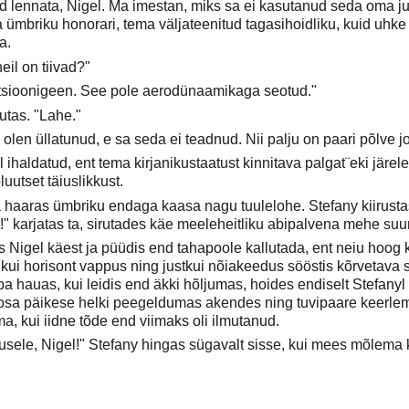
 lennata, Nigel. Ma imestan, miks sa ei kasutanud seda oma ju
 ümbriku honorari, tema väljateenitud tagasihoidliku, kuid uhke 
a.
eil on tiivad?"
tatsioonigeen. See pole aerodünaamikaga seotud."
tas. "Lahe."
 olen üllatunud, e sa seda ei teadnud. Nii palju on paari põlve j
l ihaldatud, ent tema kirjanikustaatust kinnitava palgat¨eki järel
utset täiuslikkust.
a haaras ümbriku endaga kaasa nagu tuulelohe. Stefany kiirusta
!" karjatas ta, sirutades käe meeleheitliku abipalvena mehe suu
ras Nigel käest ja püüdis end tahapoole kallutada, ent neiu hoog
ui horisont vappus ning justkui nõiakeedus sööstis kõrvetava s
uba hauas, kui leidis end äkki hõljumas, hoides endiselt Stefanyl 
 roosa päikese helki peegeldumas akendes ning tuvipaare keerle
, kui iidne tõde end viimaks oli ilmutanud.
tusele, Nigel!" Stefany hingas sügavalt sisse, kui mees mõlema k