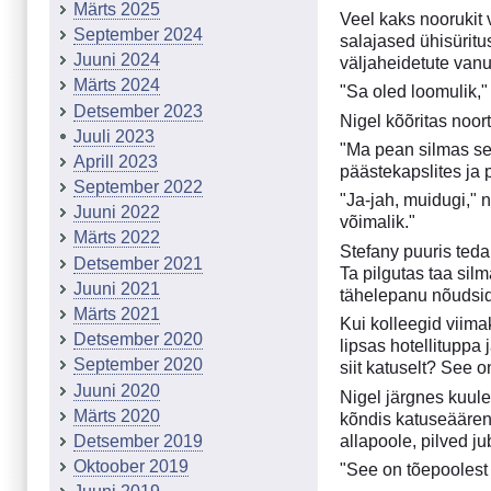
Märts 2025
Veel kaks noorukit 
September 2024
salajased ühisüritu
Juuni 2024
väljaheidetute van
Märts 2024
"Sa oled loomulik,"
Detsember 2023
Nigel kõõritas noort
Juuli 2023
"Ma pean silmas sed
Aprill 2023
päästekapslites ja p
September 2022
"Ja-jah, muidugi," 
Juuni 2022
võimalik."
Märts 2022
Stefany puuris teda
Detsember 2021
Ta pilgutas taa sil
Juuni 2021
tähelepanu nõudsid
Märts 2021
Kui kolleegid viima
Detsember 2020
lipsas hotellituppa
September 2020
siit katuselt? See o
Juuni 2020
Nigel järgnes kuulek
Märts 2020
kõndis katuseääreni
allapoole, pilved j
Detsember 2019
Oktoober 2019
"See on tõepoolest 