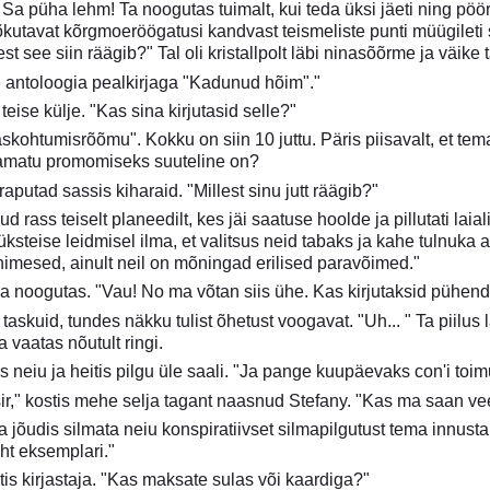
 püha lehm! Ta noogutas tuimalt, kui teda üksi jäeti ning pöör
kutavat kõrgmoeröögatusi kandvast teismeliste punti müügileti 
lest see siin räägib?" Tal oli kristallpolt läbi ninasõõrme ja väik
e antoloogia pealkirjaga "Kadunud hõim"."
eise külje. "Kas sina kirjutasid selle?"
askohtumisrõõmu". Kokku on siin 10 juttu. Päris piisavalt, et tem
raamatu promomiseks suuteline on?
aputad sassis kiharaid. "Millest sinu jutt räägib?"
d rass teiselt planeedilt, kes jäi saatuse hoolde ja pillutati la
ksteise leidmisel ilma, et valitsus neid tabaks ja kahe tulnuk
inimesed, ainult neil on mõningad erilised paravõimed."
 ja noogutas. "Vau! No ma võtan siis ühe. Kas kirjutaksid pühen
askuid, tundes näkku tulist õhetust voogavat. "Uh... " Ta piilus 
 vaatas nõutult ringi.
s neiu ja heitis pilgu üle saali. "Ja pange kuupäevaks con'i toi
 sir," kostis mehe selja tagant naasnud Stefany. "Kas ma saan ve
ja jõudis silmata neiu konspiratiivset silmapilgutust tema innus
ht eksemplari."
is kirjastaja. "Kas maksate sulas või kaardiga?"