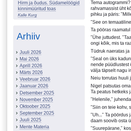
Tema autogrammi? Sa
Hirm ja õudus. Südamelöögid
rahvamassist üht kõ
kinnimüüritud toas
pihku ja päris: "Mil
Kalle Kurg
"See on temaatilin
Ta pööras raamatul t
Arhiiv
"Ühe juttudest. "Ta
ongi kõik, mis ta 
Tüdruk naeratas ja r
Juuli 2026
"Seal on üks kadunu
Mai 2026
nende püüdlustest ü
Aprill 2026
välja täpselt nagu 
Märts 2026
Neiu torrutas huuli
Veebruar 2026
Nigel patsutas oma t
Jaanuar 2026
Ta peatus hetkeks ja
Detsember 2025
"Helenile," juhenda
November 2025
Oktoober 2025
"Siin on teie kohv,
September 2025
"Uh..." Ta pöördus 
Juuli 2025
daam soovib osta ü
Mente Materia
"Suurepärane," kost