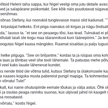
võtsid Heleni taha sappa, kui Nigel veelgi oma jutu detaile avas
sed ja salapärane psiikontakt. See kõik näis puudutavat sügava
userühmas.
 sõnas Stefany, kui noorukid tunglevasse massi olid kadunud. "
 kirjastajat hetkeks. Ent piiga naeratus oli kirgas ja nägu õndsali
a," lausus ta. "et see on peaaegu tõsi, kas tead. Tulnukad ei 
illutati laiali üle kogu maa idarannikust kuni läänepiirini." Ja 
noogutas Nigel kaasa mängides. Raamat sisaldas ju palju lugusid
 hetke pilguga. "See on briljantne," kordas ta ja rüüpas oma koh
ma taas ja tõmbas veel ühe tooli lähemale. Ta patsutas mehe põlve
 veel kaks lauale lähenevat kundet.
ks nende tööd üle võtma tulid, kutsus Stefany ta ülakorrusele kaa
 ja naases koguka musta pabereist pungil mapiga. Ta kohmerdas se
n võrratu! Tule!"
alt, kui naine ohutuspiirde eemale tõukas ja välja astus. Õhk oli 
 ja osutas peaga ranniku suunas, kus ulpivad jahid nii kaugelt 
uba roosatasid.
võrratu," kostis Nigel.