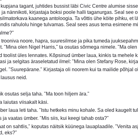
kupjana tagant, juhtides bussist läbi Civic Centre alumise siss
ja nännikoti, kirjastaja boksi poole halli taganurgas. Seal see ol
a silmatorkava kaanega antoloogia. Ta võttis ühe köite pihku, et 
ndis rahulolu hinge tulvamas. Seal sees asus tema esimene mü
 ulme?"
 trooniva noore, hapra, suuresilmse ja pika tumeda juuksepahmak
. "Mina olen Nigel Harris," ta osutas sõrmega nimele. "Ma olen
id toolist üles lennates. Kõpsinud ümber laua, kinkis ta mehele 
si ja selgitas äraseletatud ilmel: "Mina olen Stefany Rose, kirja
el. "Suurepärane." Kirjastaja oli noorem kui ta mailide põhjal ol
" lausus neid.
"
ik osutas selja taha. "Ma toon hiljem ära."
 laiutas viisakalt käsi.
mber laua leti taha. "Istu hetkeks minu kohale. Sa oled kaugelt t
us ja vaatas ümber. "Mis siis, kui keegi tahab osta?"
 on sahtlis," koputas näitsik küünega lauaplaadile. "Venita as
d, eks?"