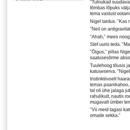
Juuni 2019
"Tulnukad suudavad
Märts 2019
tõmbas lõpuks välja
tema vastust ootam
Detsember 2018
September 2018
Nigel tardus. "Kas n
Märts 2018
"Neil on antigravi
Detsember 2017
"Ahah," mees noogu
Projekt "Tähetolm"
Stef uuris teda. "Ma
Juuni 2017
"Õigus," pillas Nige
Märts 2017
saatusesõrme absolu
Detsember 2016
Tuulehoog tõusis j
September 2016
katuseserva. "Nigel
Juuni 2016
Instinktiivselt haa
Märts 2016
temas paanikahoo, k
Detsember 2015
tal oli ühe jalaga j
Oktoober 2015
rahulikult, nautis
Märts 2015
mugavalt ümber tema
Detsember 2014
"Vii meid tagasi ka
Oktoober 2014
omade sekka."
Buenos Airese gootika
Vikerkaar enne vihma