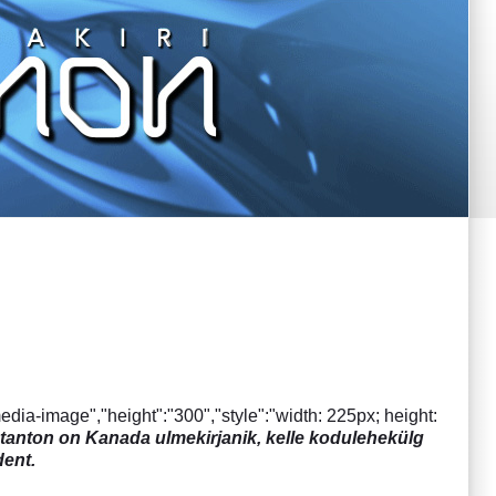
"media-image","height":"300","style":"width: 225px; height:
tanton on Kanada ulmekirjanik, kelle kodulehekülg
dent.