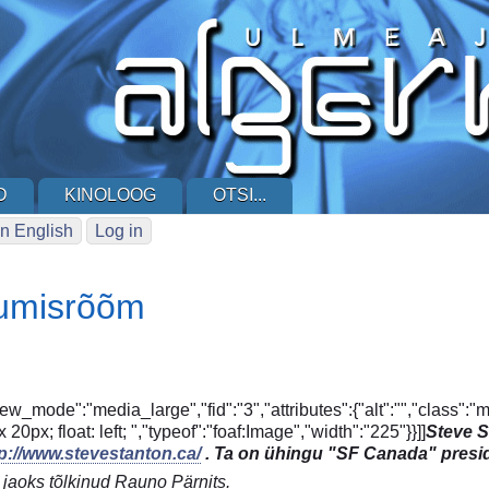
D
KINOLOOG
OTSI...
n English
Log in
umisrõõm
iew_mode":"media_large","fid":"3","attributes":{"alt":"","class":
20px; float: left; ","typeof":"foaf:Image","width":"225"}}]]
Steve S
tp://www.stevestanton.ca/
. Ta on ühingu "SF Canada" presi
 jaoks tõlkinud Rauno Pärnits.