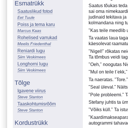
Esmatrükk
Saatus tõukas teda 
Saatuslikud fotod
sai oma nimekaardi 
judinaid tekitava j
Eet Tuule
kolmandana ning tu
Poiss ja tema karu
"Kas teile meedlib
Marcus Kaas
Rohelised varrukad
Ta vaatas laua taga
käesolevat raamatut
Meelis Friedenthal
Reniardi lugu
"Nigel!" rõkatas ne
Siim Veskimees
Ta tõmbus veidi taga
Longhorni lugu
"Oeh," noogutas Nig
Siim Veskimees
"Mul on teile t¨ekk,
Ta naeratas. "Tore.
Tõlge
"Seal üleval." Näits
Igavene viirus
"Pole probleemi." Ta
Steve Stanton
Stefany juhtis ta ü
Taaskohtumisrõõm
"Võiks küll." Ta ist
Steve Stanton
"Kaardimakseaparaat
Kordustrükk
autogrammi tahava