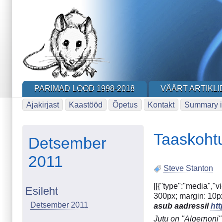
Skip
to
main
content
PARIMAD LOOD 1998-2018
VÄÄRT ARTIKLI
Ajakirjast
Kaastööd
Õpetus
Kontakt
Summary i
Taaskoht
Detsember
2011
Steve Stanton
[[{"type":"media","v
Esileht
300px; margin: 10px 
Detsember 2011
asub aadressil
ht
Jutu on "Algernoni"