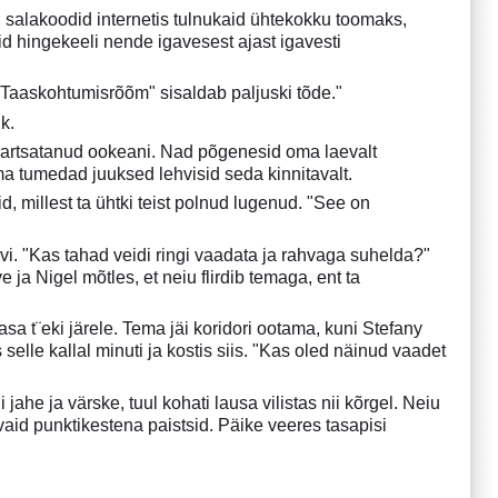
: salakoodid internetis tulnukaid ühtekokku toomaks,
id hingekeeli nende igavesest ajast igavesti
"Taaskohtumisrõõm" sisaldab paljuski tõde."
k.
plartsatanud ookeani. Nad põgenesid oma laevalt
tema tumedad juuksed lehvisid seda kinnitavalt.
, millest ta ühtki teist polnud lugenud. "See on
vi. "Kas tahad veidi ringi vaadata ja rahvaga suhelda?"
 ja Nigel mõtles, et neiu flirdib temaga, ent ta
sa t¨eki järele. Tema jäi koridori ootama, kuni Stefany
lle kallal minuti ja kostis siis. "Kas oled näinud vaadet
jahe ja värske, tuul kohati lausa vilistas nii kõrgel. Neiu
vaid punktikestena paistsid. Päike veeres tasapisi