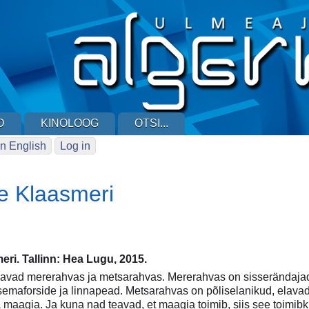
D
KINOLOOG
OTSI...
n English
Log in
e Klaasmeri
eri. Tallinn: Hea Lugu, 2015.
avad mererahvas ja metsarahvas. Mererahvas on sisserändajad
a semaforside ja linnapead. Metsarahvas on põliselanikud, elavad
 maagia. Ja kuna nad teavad, et maagia toimib, siis see toimibk