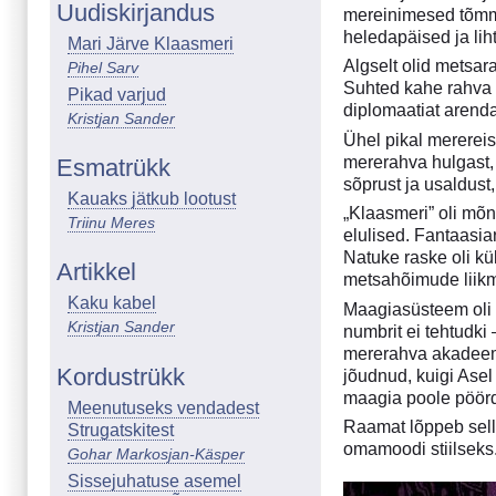
Uudiskirjandus
mereinimesed tõmmu
heledapäised ja li
Mari Järve Klaasmeri
Algselt olid metsa
Pihel Sarv
Suhted kahe rahva 
Pikad varjud
diplomaatiat arenda
Kristjan Sander
Ühel pikal mererei
mererahva hulgast, 
Esmatrükk
sõprust ja usaldust
Kauaks jätkub lootust
„Klaasmeri” oli mõn
Triinu Meres
elulised. Fantaasia
Natuke raske oli kü
Artikkel
metsahõimude liikm
Kaku kabel
Maagiasüsteem oli m
Kristjan Sander
numbrit ei tehtudki
mererahva akadeemi
Kordustrükk
jõudnud, kuigi Asel
maagia poole pöör
Meenutuseks vendadest
Raamat lõppeb selli
Strugatskitest
omamoodi stiilseks.
Gohar Markosjan-Käsper
Sissejuhatuse asemel