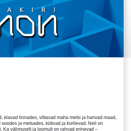
, elavad linnades, võtavad maha metsi ja harivad maad,
 soodes ja metsades, kütivad ja korilevad. Neil on
i. Ka välimuselt ja loomult on rahvad erinevad –