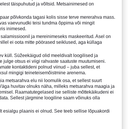
lest täispuhutud ja võltsid. Metsainimesed on
 paar põlvkonda tagasi kolis sisse terve mererahva mass.
vas vaevunudki teisi tundma õppima või mingit
ris inimesed.
, salamissioonil ja mereinimeseks maskeeritud. Asel on
illel ei oota mitte pöörased seiklused, aga küllaga
v küll. Süžeekäigud olid meeldivalt loogilised ja
e julge otsus ei viigi rahvaste saatuste muutumiseni.
ate kontaktideni polnud viinud – juba sellest, et
oksul mingigi teineteisemõistmine arenema.
ia metsarahva elu nii loomulik osa, et sellest suurt
l. Väga huvitav olnuks näha, milleks metsarahva maagia ja
misel. Raamatutegelased ise selliste mõttekäikudeni ei
data. Sellest järgmine loogiline saam võinuks olla
t esialgu plaanis ei olnud. See teeb sellise lõpuakordi