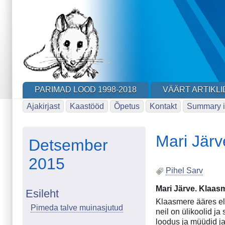
Skip
to
main
content
PARIMAD LOOD 1998-2018
VÄÄRT ARTIKLI
Ajakirjast
Kaastööd
Õpetus
Kontakt
Summary i
Mari Järv
Detsember
2015
Pihel Sarv
Mari Järve. Klaasm
Esileht
Klaasmere ääres el
Pimeda talve muinasjutud
neil on ülikoolid j
loodus ja müüdid ja