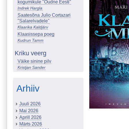
kogumikule "Õudne Eesti"
Indrek Hargla
Saatesõna Julio Cortazari
"Salarelvadele"
Klaarika Kaldjärv
Klaasissepa poeg
Kudrun Tamm
Kriku veerg
Väike sinine pilv
Kristjan Sander
Arhiiv
Juuli 2026
Mai 2026
Aprill 2026
Märts 2026