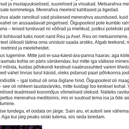
d ja mustajuukselised, suurelised ja viisakad. Metsarahva mee
htsate kommetega. Mererahva meelest kahtlased ja tigedad.
rahva alade rannikuil vaid pisikesed mererahva asundused, kuid
vahel on arusaadavalt pingelised. Õigupoolest pole kumbki rah
ma – teised tunduvad nii võõrad ja imelikud, justkui polekski pä
sil kohtuvad kaks noort naist Reu ja Asel. Reu on metsainimene
teel ülikooli täitma oma unistust saada arstiks. Algab teekond, m
, reetmist ja meeleheidet.
us lugemine. Mitte just ei-saa-käest-ära-panna haarav, aga köite
raamatu kohta on päris värskendav, kui mitte iga väikese inimes
ll mõista, kuidas põlvkondi kestnud naabrussuhted varem tihedam
ed vahel linnas turul käisid, oleks pidanud paari põlvkonna jo
õistlik – igal loitsul oli oma õiglane hind. Õigupoolest oli maag
 – see oli rohkem taustavärviks, mitte kuidagi loo kesksel koha
lised teadmised koosmõjus võimelised oleksid. Näiteks ravitse
 pettus mererahva meditsiinis, mis ei suutnud tema isa ja õde ai
dumine.
se tundega, et oodata on järge. Sain aru, et autoril see vähemal
 Aga kui järg peaks siiski tulema, siis seda toredam.