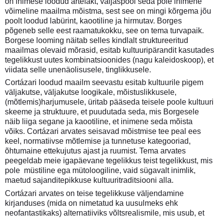
on inimese loodud artefakt, väljaspool seda pole inimene
võimeline maailma mõistma, sest see on mingi kõrgema jõu
poolt loodud labürint, kaootiline ja hirmutav. Borges
põgeneb selle eest raamatukokku, see on tema turvapaik.
Borgese looming näitab selles kindlalt struktureeritud
maailmas olevaid mõrasid, esitab kultuuripärandit kasutades
tegelikkust uutes kombinatsioonides (nagu kaleidoskoop), et
viidata selle unenäolisusele, tinglikkusele.
Cortázari loodud maailm seevastu esitab kultuurile pigem
väljakutse, väljakutse loogikale, mõistuslikkusele,
(mõtlemis)harjumusele, üritab pääseda teisele poole kultuuri
skeeme ja struktuure, et puudutada seda, mis Borgesele
näib liiga segane ja kaootiline, et inimene seda mõista
võiks. Cortázari arvates seisavad mõistmise tee peal ees
keel, normatiivse mõtlemise ja tunnetuse kategooriad,
õhtumaine ettekujutus ajast ja ruumist. Tema arvates
peegeldab meie igapäevane tegelikkus teist tegelikkust, mis
pole müstiline ega mütoloogiline, vaid sügavalt inimlik,
maetud sajanditepikkuse kultuuritraditsiooni alla.
Cortázari arvates on teise tegelikkuse väljendamine
kirjanduses (mida on nimetatud ka uusulmeks ehk
neofantastikaks) alternatiiviks võltsrealismile, mis usub, et