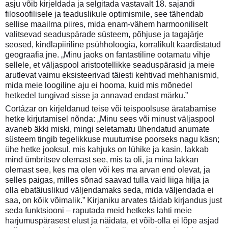
asju võib kirjeldada ja selgitada vastavalt 18. sajandi
filosoofilisele ja teaduslikule optimismile, see tähendab
sellise maailma piires, mida enam-vähem harmooniliselt
valitsevad seaduspärade süsteem, põhjuse ja tagajärje
seosed, kindlapiiriline psühholoogia, korralikult kaardistatud
geograafia jne. „Minu jaoks on fantastiline ootamatu vihje
sellele, et väljaspool aristootellikke seaduspärasid ja meie
arutlevat vaimu eksisteerivad täiesti kehtivad mehhanismid,
mida meie loogiline aju ei hooma, kuid mis mõnedel
hetkedel tungivad sisse ja annavad endast märku.”
Cortázar on kirjeldanud teise või teispoolsuse äratabamise
hetke kirjutamisel nõnda: „Minu sees või minust väljaspool
avaneb äkki miski, mingi seletamatu ühendatud anumate
süsteem tingib tegelikkuse muutumise poorseks nagu käsn;
ühe hetke jooksul, mis kahjuks on lühike ja kasin, lakkab
mind ümbritsev olemast see, mis ta oli, ja mina lakkan
olemast see, kes ma olen või kes ma arvan end olevat, ja
selles paigas, milles sõnad saavad tulla vaid liiga hilja ja
olla ebatäiuslikud väljendamaks seda, mida väljendada ei
saa, on kõik võimalik.” Kirjaniku arvates täidab kirjandus just
seda funktsiooni – raputada meid hetkeks lahti meie
harjumuspärasest elust ja näidata, et võib-olla ei lõpe asjad