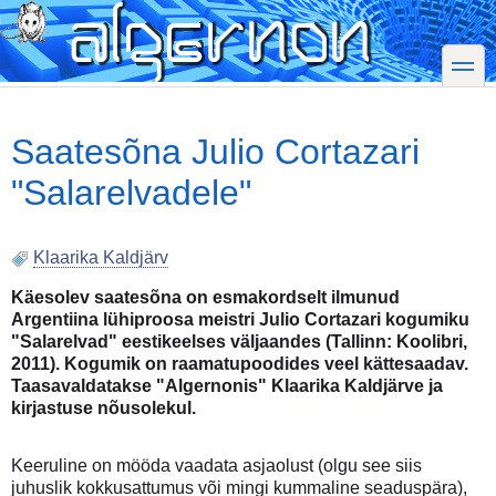
Skip
to
main
toggle
content
Saatesõna Julio Cortazari
"Salarelvadele"
Klaarika Kaldjärv
Käesolev saatesõna on esmakordselt ilmunud
Argentiina lühiproosa meistri Julio Cortazari kogumiku
"Salarelvad" eestikeelses väljaandes (Tallinn: Koolibri,
2011). Kogumik on raamatupoodides veel kättesaadav.
Taasavaldatakse "Algernonis" Klaarika Kaldjärve ja
kirjastuse nõusolekul.
Keeruline on mööda vaadata asjaolust (olgu see siis
juhuslik kokkusattumus või mingi kummaline seaduspära),