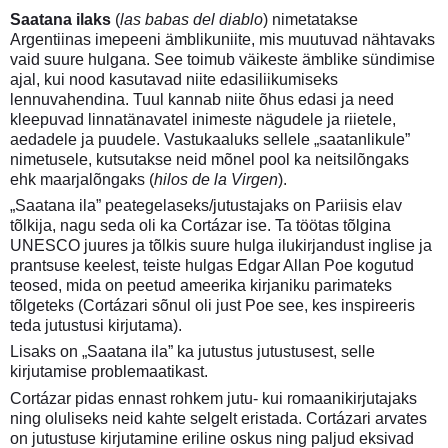
Saatana ilaks
(
las babas del diablo
) nimetatakse
Argentiinas imepeeni ämblikuniite, mis muutuvad nähtavaks
vaid suure hulgana. See toimub väikeste ämblike sündimise
ajal, kui nood kasutavad niite edasiliikumiseks
lennuvahendina. Tuul kannab niite õhus edasi ja need
kleepuvad linnatänavatel inimeste nägudele ja riietele,
aedadele ja puudele. Vastukaaluks sellele „saatanlikule”
nimetusele, kutsutakse neid mõnel pool ka neitsilõngaks
ehk maarjalõngaks (
hilos de la Virgen
).
„Saatana ila” peategelaseks/jutustajaks on Pariisis elav
tõlkija, nagu seda oli ka Cortázar ise. Ta töötas tõlgina
UNESCO juures ja tõlkis suure hulga ilukirjandust inglise ja
prantsuse keelest, teiste hulgas Edgar Allan Poe kogutud
teosed, mida on peetud ameerika kirjaniku parimateks
tõlgeteks (Cortázari sõnul oli just Poe see, kes inspireeris
teda jutustusi kirjutama).
Lisaks on „Saatana ila” ka jutustus jutustusest, selle
kirjutamise problemaatikast.
Cortázar pidas ennast rohkem jutu- kui romaanikirjutajaks
ning oluliseks neid kahte selgelt eristada. Cortázari arvates
on jutustuse kirjutamine eriline oskus ning paljud eksivad