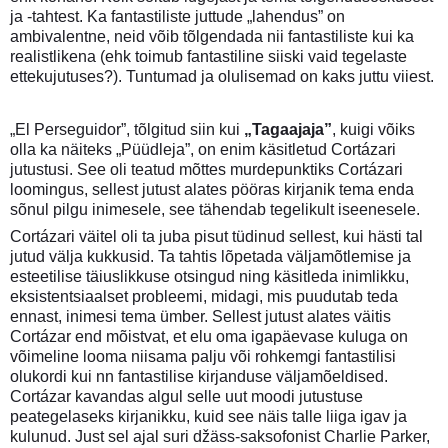
ja -tahtest. Ka fantastiliste juttude „lahendus” on
ambivalentne, neid võib tõlgendada nii fantastiliste kui ka
realistlikena (ehk toimub fantastiline siiski vaid tegelaste
ettekujutuses?). Tuntumad ja olulisemad on kaks juttu viiest.
„El Perseguidor”, tõlgitud siin kui
„Tagaajaja”
, kuigi võiks
olla ka näiteks „Püüdleja”, on enim käsitletud Cortázari
jutustusi. See oli teatud mõttes murdepunktiks Cortázari
loomingus, sellest jutust alates pööras kirjanik tema enda
sõnul pilgu inimesele, see tähendab tegelikult iseenesele.
Cortázari väitel oli ta juba pisut tüdinud sellest, kui hästi tal
jutud välja kukkusid. Ta tahtis lõpetada väljamõtlemise ja
esteetilise täiuslikkuse otsingud ning käsitleda inimlikku,
eksistentsiaalset probleemi, midagi, mis puudutab teda
ennast, inimesi tema ümber. Sellest jutust alates väitis
Cortázar end mõistvat, et elu oma igapäevase kuluga on
võimeline looma niisama palju või rohkemgi fantastilisi
olukordi kui nn fantastilise kirjanduse väljamõeldised.
Cortázar kavandas algul selle uut moodi jutustuse
peategelaseks kirjanikku, kuid see näis talle liiga igav ja
kulunud. Just sel ajal suri džäss-saksofonist Charlie Parker,