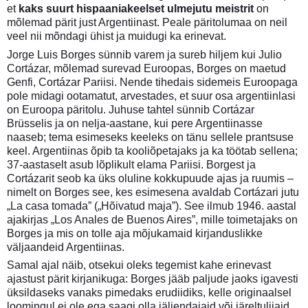
et
kaks suurt hispaaniakeelset ulmejutu meistrit
on
mõlemad pärit just Argentiinast. Peale päritolumaa on neil
veel nii mõndagi ühist ja muidugi ka erinevat.
Jorge Luis Borges sünnib varem ja sureb hiljem kui Julio
Cortázar, mõlemad surevad Euroopas, Borges on maetud
Genfi, Cortázar Pariisi. Nende tihedais sidemeis Euroopaga
pole midagi ootamatut, arvestades, et suur osa argentiinlasi
on Euroopa päritolu. Juhuse tahtel sünnib Cortázar
Brüsselis ja on nelja-aastane, kui pere Argentiinasse
naaseb; tema esimeseks keeleks on tänu sellele prantsuse
keel. Argentiinas õpib ta kooliõpetajaks ja ka töötab sellena;
37-aastaselt asub lõplikult elama Pariisi. Borgest ja
Cortázarit seob ka üks oluline kokkupuude ajas ja ruumis –
nimelt on Borges see, kes esimesena avaldab Cortázari jutu
„La casa tomada” („Hõivatud maja”). See ilmub 1946. aastal
ajakirjas „Los Anales de Buenos Aires”, mille toimetajaks on
Borges ja mis on tolle aja mõjukamaid kirjanduslikke
väljaandeid Argentiinas.
Samal ajal näib, otsekui oleks tegemist kahe erinevast
ajastust pärit kirjanikuga: Borges jääb paljude jaoks igavesti
üksildaseks vanaks pimedaks erudiidiks, kelle originaalsel
loomingul ei ole ega saagi olla jäljendajaid või järeltulijaid.