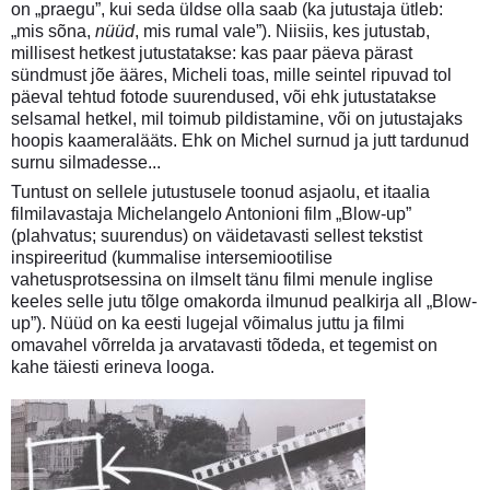
on „praegu”, kui seda üldse olla saab (ka jutustaja ütleb:
„mis sõna,
nüüd
, mis rumal vale”). Niisiis, kes jutustab,
millisest hetkest jutustatakse: kas paar päeva pärast
sündmust jõe ääres, Micheli toas, mille seintel ripuvad tol
päeval tehtud fotode suurendused, või ehk jutustatakse
selsamal hetkel, mil toimub pildistamine, või on jutustajaks
hoopis kaameralääts. Ehk on Michel surnud ja jutt tardunud
surnu silmadesse...
Tuntust on sellele jutustusele toonud asjaolu, et itaalia
filmilavastaja Michelangelo Antonioni film „Blow-up”
(plahvatus; suurendus) on väidetavasti sellest tekstist
inspireeritud (kummalise intersemiootilise
vahetusprotsessina on ilmselt tänu filmi menule inglise
keeles selle jutu tõlge omakorda ilmunud pealkirja all „Blow-
up”). Nüüd on ka eesti lugejal võimalus juttu ja filmi
omavahel võrrelda ja arvatavasti tõdeda, et tegemist on
kahe täiesti erineva looga.