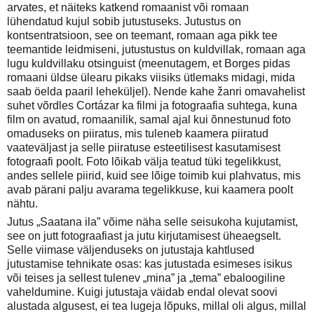
arvates, et näiteks katkend romaanist või romaan
lühendatud kujul sobib jutustuseks. Jutustus on
kontsentratsioon, see on teemant, romaan aga pikk tee
teemantide leidmiseni, jutustustus on kuldvillak, romaan aga
lugu kuldvillaku otsinguist (meenutagem, et Borges pidas
romaani üldse ülearu pikaks viisiks ütlemaks midagi, mida
saab öelda paaril leheküljel). Nende kahe žanri omavahelist
suhet võrdles Cortázar ka filmi ja fotograafia suhtega, kuna
film on avatud, romaanilik, samal ajal kui õnnestunud foto
omaduseks on piiratus, mis tuleneb kaamera piiratud
vaateväljast ja selle piiratuse esteetilisest kasutamisest
fotograafi poolt. Foto lõikab välja teatud tüki tegelikkust,
andes sellele piirid, kuid see lõige toimib kui plahvatus, mis
avab pärani palju avarama tegelikkuse, kui kaamera poolt
nähtu.
Jutus „Saatana ila” võime näha selle seisukoha kujutamist,
see on jutt fotograafiast ja jutu kirjutamisest üheaegselt.
Selle viimase väljenduseks on jutustaja kahtlused
jutustamise tehnikate osas: kas jutustada esimeses isikus
või teises ja sellest tulenev „mina” ja „tema” ebaloogiline
vaheldumine. Kuigi jutustaja väidab endal olevat soovi
alustada algusest, ei tea lugeja lõpuks, millal oli algus, millal