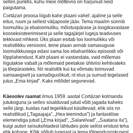
selles punktis, kuhu meie mõtteviis on harjunud neid
paigutama.
Cortázari proosa liigub kahe plaani vahel: ajaline ja selle
eitus, ruum ja sellest väljapoole jääv. Tema maailm sünnib
loomuliku ja ebaloomuliku, mõistuspärase ja loogikavastase
kooseksisteerimisest ja selle tagajärjel lugeja teadvuses
tekkivast nihkest. Üks plaan esitab loo loomulikku või
realistlikku versiooni, teine plaan annab samasuguse
loomulikkusega edasi sama loo ebaharilikku episoodi või
lõpplahendust. Kaht plaani ei vastandata, vaid mõlemas
liigutakse vabalt ja mõlemaid peetakse ühtviisi kehtivateks
ja tõepärasteks. Nii realistlik kui ka võimatu toimuvad
samaaegselt ja samaõiguslikult, nt elus ja surnud tegelased
jutus „Ema kirjad”. Kaks mõõdet segunevad.
Käesolev raamat
ilmus 1959. aastal Cortázari kolmanda
jutukoguna ja selles sisalduvad jutud võib jagada kaheks
selle järgi, kuidas nad tegelikkust käsitlevad, ehk siis nn
realistlikud („Tagaajaja”, „Hea teenindus”) ja fantastilise
elemendiga jutud („Ema kirjad”, „Salarelvad”, „Saatana ila”),
kuigi autori seisukohtadest lähtudes pole sellist eristust teha
ehk kohane. Kõik sõltub lugejast ja tema tõlgendusoskusest