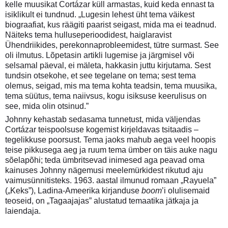
kelle muusikat Cortázar küll armastas, kuid keda ennast ta
isiklikult ei tundnud. „Lugesin lehest üht tema väikest
biograafiat, kus räägiti paarist seigast, mida ma ei teadnud.
Näiteks tema hulluseperioodidest, haiglaravist
Ühendriikides, perekonnaprobleemidest, tütre surmast. See
oli ilmutus. Lõpetasin artikli lugemise ja järgmisel või
selsamal päeval, ei mäleta, hakkasin juttu kirjutama. Sest
tundsin otsekohe, et see tegelane on tema; sest tema
olemus, seigad, mis ma tema kohta teadsin, tema muusika,
tema süütus, tema naiivsus, kogu isiksuse keerulisus on
see, mida olin otsinud.”
Johnny kehastab sedasama tunnetust, mida väljendas
Cortázar teispoolsuse kogemist kirjeldavas tsitaadis –
tegelikkuse poorsust. Tema jaoks mahub aega veel hoopis
teise pikkusega aeg ja ruum tema ümber on täis auke nagu
sõelapõhi; teda ümbritsevad inimesed aga peavad oma
kainuses Johnny nägemusi meelemürkidest rikutud aju
vaimusünnitisteks. 1963. aastal ilmunud romaan „Rayuela”
(„Keks”), Ladina-Ameerika kirjanduse
boom
’i olulisemaid
teoseid, on „Tagaajajas” alustatud temaatika jätkaja ja
laiendaja.