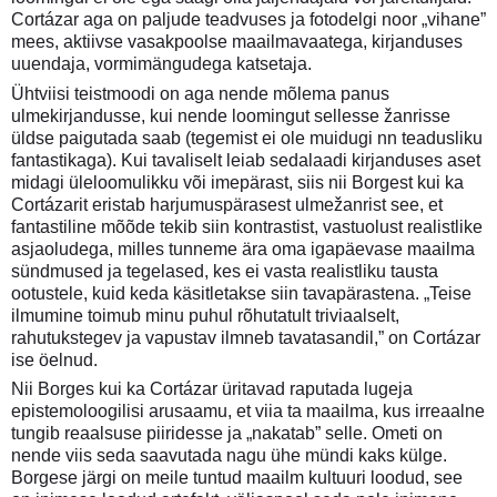
Cortázar aga on paljude teadvuses ja fotodelgi noor „vihane”
mees, aktiivse vasakpoolse maailmavaatega, kirjanduses
uuendaja, vormimängudega katsetaja.
Ühtviisi teistmoodi on aga nende mõlema panus
ulmekirjandusse, kui nende loomingut sellesse žanrisse
üldse paigutada saab (tegemist ei ole muidugi nn teadusliku
fantastikaga). Kui tavaliselt leiab sedalaadi kirjanduses aset
midagi üleloomulikku või imepärast, siis nii Borgest kui ka
Cortázarit eristab harjumuspärasest ulmežanrist see, et
fantastiline mõõde tekib siin kontrastist, vastuolust realistlike
asjaoludega, milles tunneme ära oma igapäevase maailma
sündmused ja tegelased, kes ei vasta realistliku tausta
ootustele, kuid keda käsitletakse siin tavapärastena. „Teise
ilmumine toimub minu puhul rõhutatult triviaalselt,
rahutukstegev ja vapustav ilmneb tavatasandil,” on Cortázar
ise öelnud.
Nii Borges kui ka Cortázar üritavad raputada lugeja
epistemoloogilisi arusaamu, et viia ta maailma, kus irreaalne
tungib reaalsuse piiridesse ja „nakatab” selle. Ometi on
nende viis seda saavutada nagu ühe mündi kaks külge.
Borgese järgi on meile tuntud maailm kultuuri loodud, see