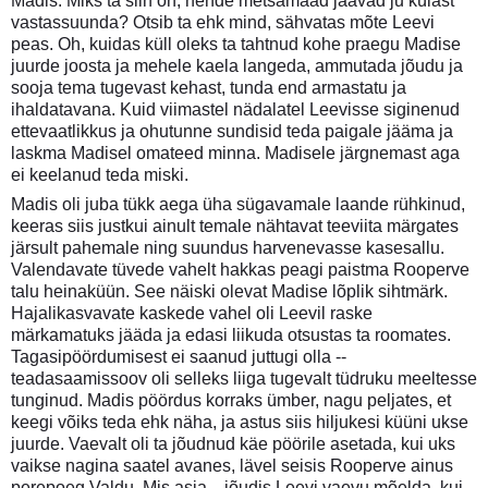
Madis. Miks ta siin on, nende metsamaad jäävad ju külast
vastassuunda? Otsib ta ehk mind, sähvatas mõte Leevi
peas. Oh, kuidas küll oleks ta tahtnud kohe praegu Madise
juurde joosta ja mehele kaela langeda, ammutada jõudu ja
sooja tema tugevast kehast, tunda end armastatu ja
ihaldatavana. Kuid viimastel nädalatel Leevisse siginenud
ettevaatlikkus ja ohutunne sundisid teda paigale jääma ja
laskma Madisel omateed minna. Madisele järgnemast aga
ei keelanud teda miski.
Madis oli juba tükk aega üha sügavamale laande rühkinud,
keeras siis justkui ainult temale nähtavat teeviita märgates
järsult pahemale ning suundus harvenevasse kasesallu.
Valendavate tüvede vahelt hakkas peagi paistma Rooperve
talu heinaküün. See näiski olevat Madise lõplik sihtmärk.
Hajalikasvavate kaskede vahel oli Leevil raske
märkamatuks jääda ja edasi liikuda otsustas ta roomates.
Tagasipöördumisest ei saanud juttugi olla --
teadasaamissoov oli selleks liiga tugevalt tüdruku meeltesse
tunginud. Madis pöördus korraks ümber, nagu peljates, et
keegi võiks teda ehk näha, ja astus siis hiljukesi küüni ukse
juurde. Vaevalt oli ta jõudnud käe pöörile asetada, kui uks
vaikse nagina saatel avanes, lävel seisis Rooperve ainus
perepoeg Valdu. Mis asja... jõudis Leevi vaevu mõelda, kui