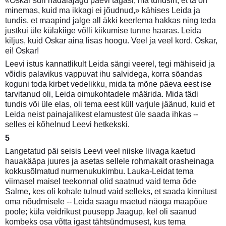
«Oskar suri nädalajagu päevi tagasi, ma tundsin, et ta on
minemas, kuid ma ikkagi ei jõudnud,» kähises Leida ja
tundis, et maapind jalge all äkki keerlema hakkas ning teda
justkui üle külakiige võlli kiikumise tunne haaras. Leida
kiljus, kuid Oskar aina lisas hoogu. Veel ja veel kord. Oskar,
ei! Oskar!
Leevi istus kannatlikult Leida sängi veerel, tegi mähiseid ja
võidis palavikus vappuvat ihu salvidega, korra söandas
koguni toda kirbet vedelikku, mida ta mõne päeva eest ise
tarvitanud oli, Leida oimukohtadele määrida. Mida tädi
tundis või üle elas, oli tema eest küll varjule jäänud, kuid et
Leida neist painajalikest elamustest üle saada ihkas --
selles ei kõhelnud Leevi hetkekski.
5
Langetatud päi seisis Leevi veel niiske liivaga kaetud
hauakääpa juures ja asetas sellele rohmakalt orasheinaga
kokkusõlmatud nurmenukukimbu. Lauka-Leidat tema
viimasel maisel teekonnal olid saatnud vaid tema õde
Salme, kes oli kohale tulnud vaid selleks, et saada kinnitust
oma nõudmisele -- Leida saagu maetud näoga maapõue
poole; küla veidrikust puusepp Jaagup, kel oli saanud
kombeks osa võtta igast tähtsündmusest, kus tema