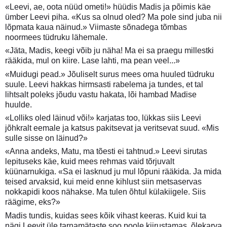
«Leevi, ae, oota nüüd ometi!» hüüdis Madis ja põimis käe
ümber Leevi piha. «Kus sa olnud oled? Ma pole sind juba nii
lõpmata kaua näinud.» Viimaste sõnadega tõmbas
noormees tüdruku lähemale.
«Jäta, Madis, keegi võib ju näha! Ma ei sa praegu millestki
rääkida, mul on kiire. Lase lahti, ma pean veel...»
«Muidugi pead.» Jõuliselt surus mees oma huuled tüdruku
suule. Leevi hakkas hirmsasti rabelema ja tundes, et tal
lihtsalt poleks jõudu vastu hakata, lõi hambad Madise
huulde.
«Lolliks oled läinud või!» karjatas too, lükkas siis Leevi
jõhkralt eemale ja katsus pakitsevat ja veritsevat suud. «Mis
sulle sisse on läinud?»
«Anna andeks, Matu, ma tõesti ei tahtnud.» Leevi sirutas
lepituseks käe, kuid mees rehmas vaid tõrjuvalt
küünarnukiga. «Sa ei lasknud ju mul lõpuni rääkida. Ja mida
teised arvaksid, kui meid enne kihlust siin metsaservas
nokkapidi koos nähakse. Ma tulen õhtul külakiigele. Siis
räägime, eks?»
Madis tundis, kuidas sees kõik vihast keeras. Kuid kui ta
nägi Leevit üle tarnamätaste soo poole kiirustamas, õlekarva