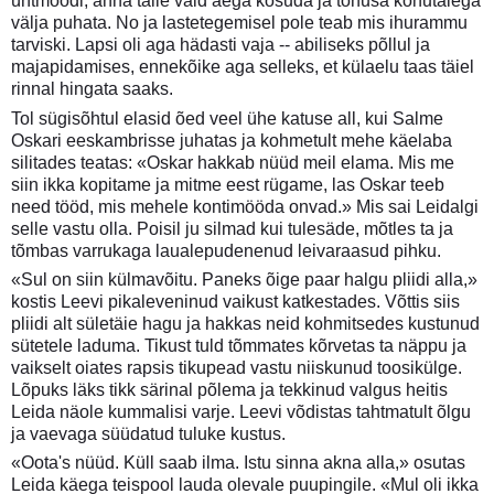
ühtmoodi, anna talle vaid aega kosuda ja tõhusa kõhutäiega
välja puhata. No ja lastetegemisel pole teab mis ihurammu
tarviski. Lapsi oli aga hädasti vaja -- abiliseks põllul ja
majapidamises, ennekõike aga selleks, et külaelu taas täiel
rinnal hingata saaks.
Tol sügisõhtul elasid õed veel ühe katuse all, kui Salme
Oskari eeskambrisse juhatas ja kohmetult mehe käelaba
silitades teatas: «Oskar hakkab nüüd meil elama. Mis me
siin ikka kopitame ja mitme eest rügame, las Oskar teeb
need tööd, mis mehele kontimööda onvad.» Mis sai Leidalgi
selle vastu olla. Poisil ju silmad kui tulesäde, mõtles ta ja
tõmbas varrukaga laualepudenenud leivaraasud pihku.
«Sul on siin külmavõitu. Paneks õige paar halgu pliidi alla,»
kostis Leevi pikaleveninud vaikust katkestades. Võttis siis
pliidi alt sületäie hagu ja hakkas neid kohmitsedes kustunud
sütetele laduma. Tikust tuld tõmmates kõrvetas ta näppu ja
vaikselt oiates rapsis tikupead vastu niiskunud toosikülge.
Lõpuks läks tikk särinal põlema ja tekkinud valgus heitis
Leida näole kummalisi varje. Leevi võdistas tahtmatult õlgu
ja vaevaga süüdatud tuluke kustus.
«Oota's nüüd. Küll saab ilma. Istu sinna akna alla,» osutas
Leida käega teispool lauda olevale puupingile. «Mul oli ikka