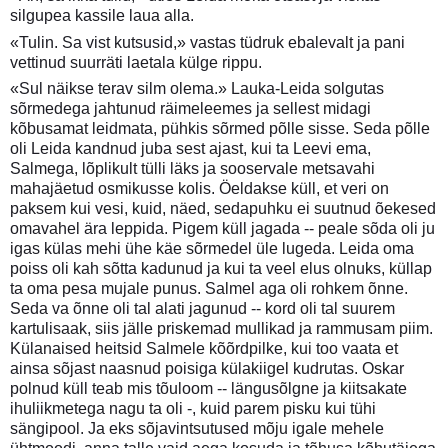
silgupea kassile laua alla.
«Tulin. Sa vist kutsusid,» vastas tüdruk ebalevalt ja pani
vettinud suurräti laetala külge rippu.
«Sul näikse terav silm olema.» Lauka-Leida solgutas
sõrmedega jahtunud räimeleemes ja sellest midagi
kõbusamat leidmata, pühkis sõrmed põlle sisse. Seda põlle
oli Leida kandnud juba sest ajast, kui ta Leevi ema,
Salmega, lõplikult tülli läks ja sooservale metsavahi
mahajäetud osmikusse kolis. Öeldakse küll, et veri on
paksem kui vesi, kuid, näed, sedapuhku ei suutnud õekesed
omavahel ära leppida. Pigem küll jagada -- peale sõda oli ju
igas külas mehi ühe käe sõrmedel üle lugeda. Leida oma
poiss oli kah sõtta kadunud ja kui ta veel elus olnuks, küllap
ta oma pesa mujale punus. Salmel aga oli rohkem õnne.
Seda va õnne oli tal alati jagunud -- kord oli tal suurem
kartulisaak, siis jälle priskemad mullikad ja rammusam piim.
Külanaised heitsid Salmele kõõrdpilke, kui too vaata et
ainsa sõjast naasnud poisiga külakiigel kudrutas. Oskar
polnud küll teab mis tõuloom -- längusõlgne ja kiitsakate
ihuliikmetega nagu ta oli -, kuid parem pisku kui tühi
sängipool. Ja eks sõjavintsutused mõju igale mehele