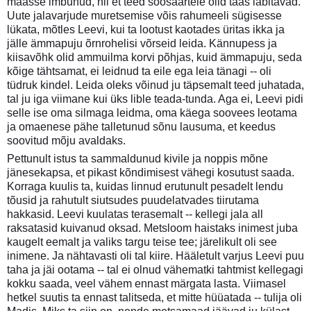
maasse imbunud, nii et teed soosaartele olid taas läbitavad.
Uute jalavarjude muretsemise võis rahumeeli sügisesse
lükata, mõtles Leevi, kui ta lootust kaotades üritas ikka ja
jälle ämmapuju õrnrohelisi võrseid leida. Kännupess ja
kiisavõhk olid ammuilma korvi põhjas, kuid ämmapuju, seda
kõige tähtsamat, ei leidnud ta eile ega leia tänagi -- oli
tüdruk kindel. Leida oleks võinud ju täpsemalt teed juhatada,
tal ju iga viimane kui üks lible teada-tunda. Aga ei, Leevi pidi
selle ise oma silmaga leidma, oma käega soovees leotama
ja omaenese pähe talletunud sõnu lausuma, et keedus
soovitud mõju avaldaks.
Pettunult istus ta sammaldunud kivile ja noppis mõne
jänesekapsa, et pikast kõndimisest vähegi kosutust saada.
Korraga kuulis ta, kuidas linnud erutunult pesadelt lendu
tõusid ja rahutult siutsudes puudelatvades tiirutama
hakkasid. Leevi kuulatas terasemalt -- kellegi jala all
raksatasid kuivanud oksad. Metsloom haistaks inimest juba
kaugelt eemalt ja valiks targu teise tee; järelikult oli see
inimene. Ja nähtavasti oli tal kiire. Hääletult varjus Leevi puu
taha ja jäi ootama -- tal ei olnud vähematki tahtmist kellegagi
kokku saada, veel vähem ennast märgata lasta. Viimasel
hetkel suutis ta ennast talitseda, et mitte hüüatada -- tulija oli