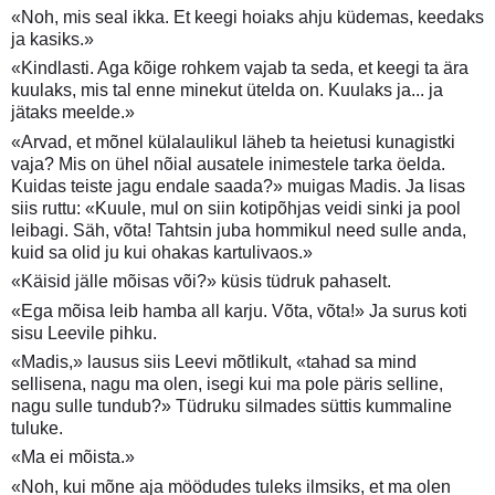
«Noh, mis seal ikka. Et keegi hoiaks ahju küdemas, keedaks
ja kasiks.»
«Kindlasti. Aga kõige rohkem vajab ta seda, et keegi ta ära
kuulaks, mis tal enne minekut ütelda on. Kuulaks ja... ja
jätaks meelde.»
«Arvad, et mõnel külalaulikul läheb ta heietusi kunagistki
vaja? Mis on ühel nõial ausatele inimestele tarka öelda.
Kuidas teiste jagu endale saada?» muigas Madis. Ja lisas
siis ruttu: «Kuule, mul on siin kotipõhjas veidi sinki ja pool
leibagi. Säh, võta! Tahtsin juba hommikul need sulle anda,
kuid sa olid ju kui ohakas kartulivaos.»
«Käisid jälle mõisas või?» küsis tüdruk pahaselt.
«Ega mõisa leib hamba all karju. Võta, võta!» Ja surus koti
sisu Leevile pihku.
«Madis,» lausus siis Leevi mõtlikult, «tahad sa mind
sellisena, nagu ma olen, isegi kui ma pole päris selline,
nagu sulle tundub?» Tüdruku silmades süttis kummaline
tuluke.
«Ma ei mõista.»
«Noh, kui mõne aja möödudes tuleks ilmsiks, et ma olen