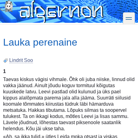
Skip
to
main
toggle
content
Lauka perenaine
Lindrit Soo
1
Taevas kiskus vägisi vihmale. Õhk oli juba niiske, linnud olid
vakka jäänud. Ainult jõudu koguv tormituul kõigutas
kuuskede latvu. Leevi pastlad olid kulunud ja üks pael
kippus alalõpmata parema jala alla jääma. Suurräti siilusid
koomale tõmmates kiirustas tüdruk läbi hämarduva
metsatuka. Hakkas tibutama. Lõpuks silmas ta soopervel
tulukest. Ta on ikkagi kodus, mõtles Leevi ja lisas sammu.
Lävele jõudnud, lõhestas taevast piksenoole saatanlik
helendus. Kõu jäi ukse taha.
«Ah, sa ikka tulid,» ütles Leida moka otsast ja viskas