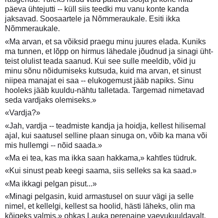
päeva ühtejutti -- küll siis teedki mu vanu konte kanda
jaksavad. Soosaartele ja Nõmmeraukale. Esiti ikka
Nõmmeraukale.
«Ma arvan, et sa võiksid praegu minu juures elada. Kuniks
ma tunnen, et lõpp on hirmus lähedale jõudnud ja sinagi üht-
teist olulist teada saanud. Kui see sulle meeldib, võid ju
minu sõnu nõidumiseks kutsuda, kuid ma arvan, et sinust
niipea manajat ei saa -- elukogemust jääb napiks. Sinu
hooleks jääb kuuldu-nähtu talletada. Targemad nimetavad
seda vardjaks olemiseks.»
«Vardja?»
«Jah, vardja -- teadmiste kandja ja hoidja, kellest hilisemal
ajal, kui saatusel selline plaan sinuga on, võib ka mana või
mis hullemgi -- nõid saada.»
«Ma ei tea, kas ma ikka saan hakkama,» kahtles tüdruk.
«Kui sinust peab keegi saama, siis selleks sa ka saad.»
«Ma ikkagi pelgan pisut...»
«Minagi pelgasin, kuid armastusel on suur vägi ja selle
nimel, et kellelgi, kellest sa hoolid, hästi läheks, olin ma
kõigeks valmis,» ohkas Lauka perenaine vaevukuuldavalt.