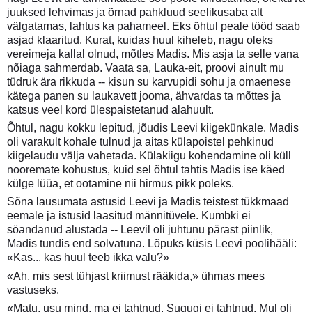
juuksed lehvimas ja õrnad pahkluud seelikusaba alt
välgatamas, lahtus ka pahameel. Eks õhtul peale tööd saab
asjad klaaritud. Kurat, kuidas huul kiheleb, nagu oleks
vereimeja kallal olnud, mõtles Madis. Mis asja ta selle vana
nõiaga sahmerdab. Vaata sa, Lauka-eit, proovi ainult mu
tüdruk ära rikkuda -- kisun su karvupidi sohu ja omaenese
kätega panen su laukavett jooma, ähvardas ta mõttes ja
katsus veel kord ülespaistetanud alahuult.
Õhtul, nagu kokku lepitud, jõudis Leevi kiigekünkale. Madis
oli varakult kohale tulnud ja aitas külapoistel pehkinud
kiigelaudu välja vahetada. Külakiigu kohendamine oli küll
nooremate kohustus, kuid sel õhtul tahtis Madis ise käed
külge lüüa, et ootamine nii hirmus pikk poleks.
Sõna lausumata astusid Leevi ja Madis teistest tükkmaad
eemale ja istusid laasitud männitüvele. Kumbki ei
söandanud alustada -- Leevil oli juhtunu pärast piinlik,
Madis tundis end solvatuna. Lõpuks küsis Leevi poolihääli:
«Kas... kas huul teeb ikka valu?»
«Ah, mis sest tühjast kriimust rääkida,» ühmas mees
vastuseks.
«Matu, usu mind, ma ei tahtnud. Sugugi ei tahtnud. Mul oli