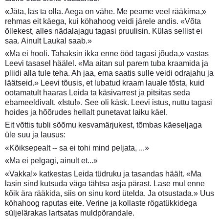
«Jäta, las ta olla. Aega on vähe. Me peame veel rääkima,»
rehmas eit käega, kui köhahoog veidi järele andis. «Võta
õllekest, alles nädalajagu tagasi pruulisin. Külas sellist ei
saa. Ainult Laukal saab.»
«Ma ei hooli. Tahaksin ikka enne ööd tagasi jõuda,» vastas
Leevi tasasel häälel. «Ma aitan sul parem tuba kraamida ja
pliidi alla tule teha. Ah jaa, ema saatis sulle veidi odrajahu ja
läätseid.» Leevi tõusis, et lubatud kraam lauale tõsta, kuid
ootamatult haaras Leida ta käsivarrest ja pitsitas seda
ebameeldivalt. «Istu!». See oli käsk. Leevi istus, nuttu tagasi
hoides ja hõõrudes hellalt punetavat laiku käel.
Eit võttis tubli sõõmu kesvamärjukest, tõmbas käeseljaga
üle suu ja lausus:
«Kõiksepealt -- sa ei tohi mind peljata, ...»
«Ma ei pelgagi, ainult et...»
«Vakka!» katkestas Leida tüdruku ja tasandas häält. «Ma
lasin sind kutsuda väga tähtsa asja pärast. Lase mul enne
kõik ära rääkida, siis on sinu kord ütelda. Ja otsustada.» Uus
köhahoog raputas eite. Verine ja kollaste rögatükkidega
süljelärakas lartsatas muldpõrandale.