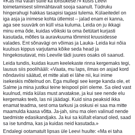
«Kas ma valan sulle ka törtsukese?» küsis Leevi
toimetamisest silmnähtavalt sooja saanult. Tüdruku
hingerahugi hakkas tasapisi tagasi tulema. Külaeitedel on
iga asja ja inimese kohta ütlemist -- jalad enam ei kanna,
aga see suuvärk on küll visa kuluma. Leida on ju ikkagi
minu ema õde, kuidas võikski ta oma õetütart kurjasti
kasutada, mõtles ta auravkuuma tõmmist kruusidesse
valades. Ent sõnavägi on võimas ja Lauka- Leida kui nõia
kuulsus kippus varjutama kõike seda head ja
hingekosutavat, mis Leevile tädi juures osaks oli saanud.
Leida tundis, kuidas kuum keelekaste rinna kergemaks tegi,
lausus siis poolihääli: «Vaata, mu laps, ilmas on asjad kord
nõndaviisi säätud, et mitte alati ei lähe nii, kui inime
isekeskis mõtelnud on. Ega mullegi see kerge kanda ole, et
Salme ja mina justkui teine teispool piiri oleme. Sa oled vast
kuulnud, mida külas must arvatakse, ja kui see nende elu
kergemaks teeb, las nii jäädagi. Kuid sina peaksid ikka
enamat teadma, sest oma tarkusi ja oskusi ei saa ma mitte
maamulda kaasa võtta. Ja-jah, sinu ma olen valinud nende
taedmiste edasikandjaks. Ja kui sa küllalt elanud oled, saad
sa ise tundma, kas ja kuidas neid kasutada.»
Endalegi ootamatult lipsas üle Leevi huulte: «Ma ei taha