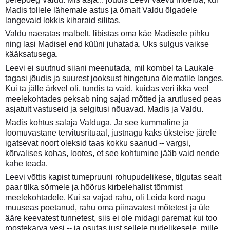
Madis tollele lähemale astus ja õrnalt Valdu õlgadele
langevaid lokkis kiharaid silitas.
Valdu naeratas malbelt, libistas oma käe Madisele pihku
ning lasi Madisel end küüni juhatada. Uks sulgus vaikse
kääksatusega.
Leevi ei suutnud siiani meenutada, mil kombel ta Laukale
tagasi jõudis ja suurest jooksust hingetuna õlematile langes.
Kui ta jälle ärkvel oli, tundis ta vaid, kuidas veri ikka veel
meelekohtades peksab ning sajad mõtted ja arutlused peas
asjatult vastuseid ja selgitusi nõuavad. Madis ja Valdu.
Madis kohtus salaja Valduga. Ja see kummaline ja
loomuvastane tervitusrituaal, justnagu kaks üksteise järele
igatsevat noort oleksid taas kokku saanud -- vargsi,
kõrvalises kohas, lootes, et see kohtumine jääb vaid nende
kahe teada.
Leevi võttis kapist tumepruuni rohupudelikese, tilgutas sealt
paar tilka sõrmele ja hõõrus kirbelehalist tõmmist
meelekohtadele. Kui sa vajad rahu, oli Leida kord nagu
muuseas poetanud, rahu oma piinavatest mõtetest ja üle
ääre keevatest tunnetest, siis ei ole midagi paremat kui too
roostekarva vesi -- ja osutas just sellele pudelikesele, mille