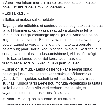
«Varem või hiljem murran ma sellest sõõrist läbi -- kaitse
pole just sinu tugevaim külg, õeraas.»
«Eks sa katsu!»
«Selles ei maksa sul kahelda!»
Tagantjärele mõteldes ei suutnud Leida isegi uskuda, kuidas
ta küll Nõmmeraukalt kaasa saadud valutunde ja luhta
läinud lootustega kodumajja tagasi jõudis, vahepealse öö
koguni metsas veetis. Eks oli ta varemaltki metsa vahel hilja
peale jäänud ja verejanulisi elajaid malakaga eemale
peletanud; paaril korral kogunisti tõrjumisloitsu kasutanud ja
sedagi vaid puhtast teadasaamishimust, et kas sõnavägi
mitte kaotsi läinud pole. Sel korral aga naasis ta
teadmisega, et ta oli ikkagi hiljaks jäänud ja et...
«Oskar on surnud.» Leida oli nende kahe eemal oldud
päevaga justkui mitu aastat vanemaks ja põduramaks
jäänud. Ta hingeldas raskelt ja rehmas käega savikruusi
suunas. Kiiruga täitis Leevi nõu mõruda vedelikuga ja ulatas
selle Leidale, tõstis siis veekeeduanuma lauale, et
vajadusel otsemaid uus kruusitäis kallata.
«Oskar? Muidugi on ta surnud. Kuid miks...»