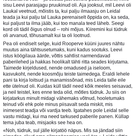
sisu Leevi parasjagu pruukinud oli. Aja jooksul, mil Leevi oli
Laukal veetnud, mõistis ta, kui palju ilmaasju on Leidal
teada ja kui palju tal Lauka perenaiselt õppida on, ka seda,
kui paljust ta ilma jääb, kui too manala teed läheb. Seegi
kord oli tädil õigus olnud -- rohi mõjus. Kiiremini kui tüdruk
oli arvanud, tõhusamalt kui ta oli lootnud.
Pea oli endiselt selge, kuid Rooperve küüni juures nähtu
muutus aina tähtsusetumaks, kuni kadus sootuks. Leevi
istus köögilaua äärde, võttis sahtlist narmendavad
paberilehed ja hakkas hoolikalt tähti ritta seades kirjutama.
Taimede kirjeldused, nende omadused ja iseloom,
kasvukoht, nende koosmõju teiste taimedega. Eraldi lehele
pani ta kirja loitsud ja manamissõnad, mis Leida talle eile
ette ütelnud oli. Kuidas küll tädil need kõik meeles seisavad,
ja neil teistel, kes enne teda olid, mõtles tüdruk. Ju siis on
kirjatarkus minult midagi vähemaks võtnud, hooletumaks
teinud või ehk pole minus piisavalt seda miskit, mis
inimesest teadja või vardja teeb. Igatahes pole Leidal selle
vastu midagi, kui ma need tarkused paberile panen. Küllap
tema juba teab, misjaoks see hea on.
«Noh, tüdruk, sul jälle kirjatöö näpus. Mis sa jändad siin