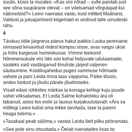
suutis, küsis ta muiates: «Kas siis nõiad -- sulle paistab just
see sõna suupärane olevat -- on viletsamad võrgutajad kui
näkineitsid?» Leevi naeratas vastu, kuid mõtted Madisest,
Valdust ja jutuajamisest kiigemäel ei andnud talle uinudeski
rahu.
4
Täiskuu ööle järgneva päeva hakul pakkis Lauka perenaine
viimased leivaviilud riidest kompsu sisse, avas vargsi ukse
ja hiilis kargesse hommikusse. Viimne teekond
Nõmmeraukale viis läbi soo kohal heljuvate udulaamade,
saateks vaid vastärganud tiivuliste järjest valjenev
säutsumine. Koidikujahedus puges vammuse hõlmade
vahele ja pani Leida rinna taas vappuma. Päike tõusis,
andes lootust ja jõudu pärale jõudmiseks.
Visalt edasi rühkides märkas ta korraga kellegi kuju puude
vahel vilksatamas. Et Leida Salme kohaloleku ära oli
tabanud, astus too esile ja lausus kurjakuulutavalt: «Ära sa
mõtlegi Leevi kallal oma trikke tarvitada, lase ta parem
heaga tulema.»
«Tasakaal peab säilima,» vastas Leida õelt pilku pööramata.
«See pole sinu otsustada.» Õelalt naeratades lisas ta: