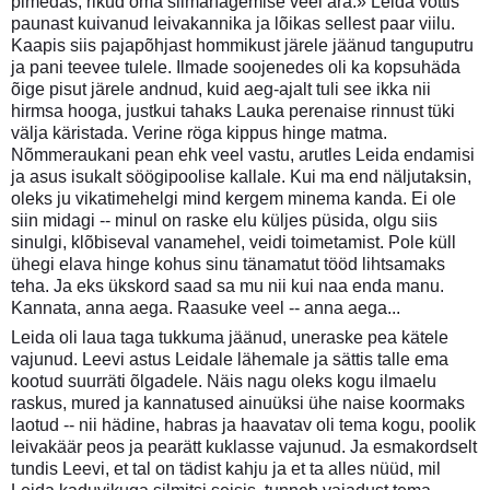
pimedas, rikud oma silmanägemise veel ära.» Leida võttis
paunast kuivanud leivakannika ja lõikas sellest paar viilu.
Kaapis siis pajapõhjast hommikust järele jäänud tanguputru
ja pani teevee tulele. Ilmade soojenedes oli ka kopsuhäda
õige pisut järele andnud, kuid aeg-ajalt tuli see ikka nii
hirmsa hooga, justkui tahaks Lauka perenaise rinnust tüki
välja käristada. Verine röga kippus hinge matma.
Nõmmeraukani pean ehk veel vastu, arutles Leida endamisi
ja asus isukalt söögipoolise kallale. Kui ma end näljutaksin,
oleks ju vikatimehelgi mind kergem minema kanda. Ei ole
siin midagi -- minul on raske elu küljes püsida, olgu siis
sinulgi, klõbiseval vanamehel, veidi toimetamist. Pole küll
ühegi elava hinge kohus sinu tänamatut tööd lihtsamaks
teha. Ja eks ükskord saad sa mu nii kui naa enda manu.
Kannata, anna aega. Raasuke veel -- anna aega...
Leida oli laua taga tukkuma jäänud, uneraske pea kätele
vajunud. Leevi astus Leidale lähemale ja sättis talle ema
kootud suurräti õlgadele. Näis nagu oleks kogu ilmaelu
raskus, mured ja kannatused ainuüksi ühe naise koormaks
laotud -- nii hädine, habras ja haavatav oli tema kogu, poolik
leivakäär peos ja pearätt kuklasse vajunud. Ja esmakordselt
tundis Leevi, et tal on tädist kahju ja et ta alles nüüd, mil