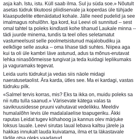
asja kah. Istu, istu. Küll saab ilma. Sul ju süda soe.» Nõutult
asetas tüdruk tikutoosi pliidiservale ja koperdas üle tühjade
klaaspudelite ettenäidatud kohale. Jälle need pudelid ja see
imalmagus rohulõhn. Iga kord, kui Leevi oli sunnitud -- sest
omal tahtel ta poleks kindlasti kohe tihanud Laukale minna --
tädi juurde minema, tundis ta teel olles seletamatut
vastumeelsust selle poolmetsistunud majalobudiku ja
eelkõige selle asuka -- oma lihase tädi suhtes. Niipea aga
kui ta oli üle kambri läve astunud, adus ta mõnus-erutavat
lehka ninasõõrmeisse tungivat ja teda kuidagi leplikumaks
ja vaguramaks tegevat.
Leida uuris tüdrukut ja vedas siis näole midagi
naeratusetaolist. Ära karda, ütles see. Ma ei kardagi, vastas
tüdruku pilk.
«Salmel tervis korras, mis? Eks ta ikka on, muidu poleks sa
nii ruttu tulla saanud.» Värisevate kätega valas ta
savikruusidesse pruuni vahutavat vedelikku. Meeldiv
humalalõhn levis üle madalalaelise toapugeriku. Äkki
raputas Leidat tugev köhahoog ja kannus olev märjuke
loksus lauale. Leevi sirutas laual lebava kaltsu järele ja
hakkas innukalt lauda kuivatama, ilma et ta läkastavale
tädile otsa oleks vaadanud.