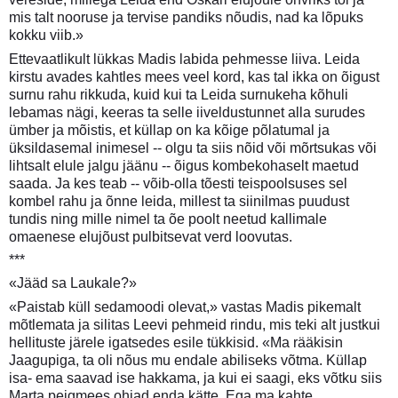
mis talt nooruse ja tervise pandiks nõudis, nad ka lõpuks
kokku viib.»
Ettevaatlikult lükkas Madis labida pehmesse liiva. Leida
kirstu avades kahtles mees veel kord, kas tal ikka on õigust
surnu rahu rikkuda, kuid kui ta Leida surnukeha kõhuli
lebamas nägi, keeras ta selle iiveldustunnet alla surudes
ümber ja mõistis, et küllap on ka kõige põlatumal ja
üksildasemal inimesel -- olgu ta siis nõid või mõrtsukas või
lihtsalt elule jalgu jäänu -- õigus kombekohaselt maetud
saada. Ja kes teab -- võib-olla tõesti teispoolsuses sel
kombel rahu ja õnne leida, millest ta siinilmas puudust
tundis ning mille nimel ta õe poolt neetud kallimale
omaenese elujõust pulbitsevat verd loovutas.
***
«Jääd sa Laukale?»
«Paistab küll sedamoodi olevat,» vastas Madis pikemalt
mõtlemata ja silitas Leevi pehmeid rindu, mis teki alt justkui
hellituste järele igatsedes esile tükkisid. «Ma rääkisin
Jaagupiga, ta oli nõus mu endale abiliseks võtma. Küllap
isa- ema saavad ise hakkama, ja kui ei saagi, eks võtku siis
Marta peigmees ohjad enda kätte. Ega ma kahte