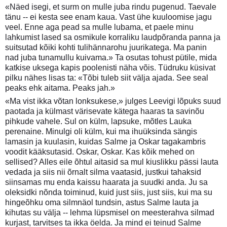
«Näed isegi, et surm on mulle juba rindu pugenud. Taevale
tänu -- ei kesta see enam kaua. Vast ühe kuuloomise jagu
veel. Enne aga pead sa mulle lubama, et paele minu
lahkumist lased sa osmikule korraliku laudpõranda panna ja
suitsutad kõiki kohti tulihännarohu juurikatega. Ma panin
nad juba tunamullu kuivama.» Ta osutas tohust pütile, mida
katkise uksega kapis poolenisti näha võis. Tüdruku küsivat
pilku nähes lisas ta: «Tõbi tuleb siit välja ajada. See seal
peaks ehk aitama. Peaks jah.»
«Ma vist ikka võtan lonksukese,» julges Leevigi lõpuks suud
paotada ja külmast värisevate kätega haaras ta savinõu
pihkude vahele. Sul on külm, lapsuke, mõtles Lauka
perenaine. Minulgi oli külm, kui ma ihuüksinda sängis
lamasin ja kuulasin, kuidas Salme ja Oskar tagakambris
voodit kääksutasid. Oskar, Oskar. Kas kõik mehed on
sellised? Alles eile õhtul aitasid sa mul kiuslikku pässi lauta
vedada ja siis nii õrnalt silma vaatasid, justkui tahaksid
siinsamas mu enda kaissu haarata ja suudki anda. Ju sa
oleksidki nõnda toiminud, kuid just siis, just siis, kui ma su
hingeõhku oma silmnäol tundsin, astus Salme lauta ja
kihutas su välja -- lehma lüpsmisel on meesterahva silmad
kurjast, tarvitses ta ikka öelda. Ja mind ei teinud Salme