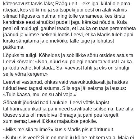
käteosavust tarvis läks; Räägu-eit -- eks igal külal ole oma
itkejad, kes võikirnu ja suitsupekijupi eest on alati valmis
silmad hägusaks nutma; ning tolle vanamees, kes kirstu
kandmise eest ainuüksi pudeli jagu kärakat nõudis. Küla
peal oli muidugi igaühel teada, et Lauka on taas peremeheta
jäänud ja viimse hetkeni lootis Leevi, et ka Madis tuleb appi
kirstu sängitama ja ennekõike talle tuge ja lohutust
pakkuma.
Lõpuks ta tuligi. Kõheldes ja sobilikke sõnu otsides astus ta
Leevi kõrvale: «Noh, nüüd sul polegi enam tarvidust Lauka
ja kodu vahet kolistada. Sai vaevast lahti ja eks on sinulgi
selle võrra kergem.»
Leevi ei vastanud, ohkas vaid vaevukuuldavalt ja hakkas
tuldud teed tagasi astuma. Siis aga jäi seisma ja lausus:
«Tule kaasa, mul on su abi vaja.»
Sõnatult jõudsid nad Laukale. Leevi võttis kapist
tulihännajuurikad ja pani need saviliuale suitsema. Lae alla
tõusev suits oli meeldiva lõhnaga ja pani pea kergelt
sumisema; Leevi lükkas majaukse paokile.
«Miks me siia tulime?» küsis Madis pisut ärritunult.
«Kuhu siis veel? Siin on meid ju kõige rohkem vaja. Maja ei