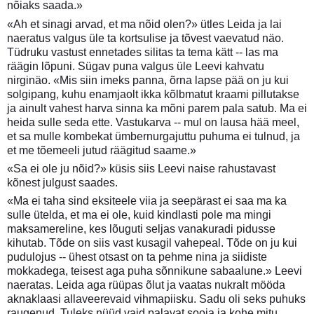
nõiaks saada.»
«Ah et sinagi arvad, et ma nõid olen?» ütles Leida ja lai
naeratus valgus üle ta kortsulise ja tõvest vaevatud näo.
Tüdruku vastust ennetades silitas ta tema kätt -- las ma
räägin lõpuni. Sügav puna valgus üle Leevi kahvatu
nirginäo. «Mis siin imeks panna, õrna lapse pää on ju kui
solgipang, kuhu enamjaolt ikka kõlbmatut kraami pillutakse
ja ainult vahest harva sinna ka mõni parem pala satub. Ma ei
heida sulle seda ette. Vastukarva -- mul on lausa hää meel,
et sa mulle kombekat ümbernurgajuttu puhuma ei tulnud, ja
et me tõemeeli jutud räägitud saame.»
«Sa ei ole ju nõid?» küsis siis Leevi naise rahustavast
kõnest julgust saades.
«Ma ei taha sind eksiteele viia ja seepärast ei saa ma ka
sulle ütelda, et ma ei ole, kuid kindlasti pole ma mingi
maksamereline, kes lõuguti seljas vanakuradi pidusse
kihutab. Tõde on siis vast kusagil vahepeal. Tõde on ju kui
pudulojus -- ühest otsast on ta pehme nina ja siidiste
mokkadega, teisest aga puha sõnnikune sabaalune.» Leevi
naeratas. Leida aga rüüpas õlut ja vaatas nukralt mööda
aknaklaasi allaveerevaid vihmapiisku. Sadu oli seks puhuks
raugenud. Tuleks nüüd vaid palavat sooja ja kohe mitu