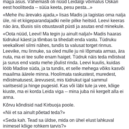
majja asus. Vähemasti oli nüüd Leidalgi võimalus Oskari
eest hoolitseda -- süüa keeta, pesu pesta...»
«Mehe ihu ärevaks ajada,» lisas Madis ja lagistas oma nalja
üle, nii et kiigeparandajadki neile pilke heitsid. Leevi keeras
näo ära, tõusis siis otsustavalt püsti ja asutas end minekule.
«Oota nüüd, Leevi! Ma tegin ju ainult nalja!» Madis haaras
tüdrukul käest ja tõmbas ta tihedalt enda vastu. Tüdruku
veekalkvel silmi nähes, tundis ta valusat torget rinnus.
Leevike, mu linnuke, sa oled mulle ju nii lõpmata armas, ära
nuta, ma ei tee sulle enam haiget. Tüdruk näis teda mõistvat
ja surus end vastu mehe jõulist rinda. Leevi kuulis, kuidas
lööb Madise süda, ja ta tundis, et selle mehega võiks kasvõi
maailma äärele minna. Hoolimata raskustest, muredest,
mõistmatusest, ärevusest, mis tüdrukut igal sammul
varitsesid ja hinge pugesid. Kas või läbi tule ja vee, kõige
kiuste, ma ei korda Leida viga -- mina juba nii kergelt alla ei
anna.
Kõrvu kõndisid nad Kirbuoja poole.
«Nii et sa ainult põetad teda?»
«Seda kah. Tead sa üldse, mida on ühel elust lahkuval
inimesel kõige rohkem tarvis?»