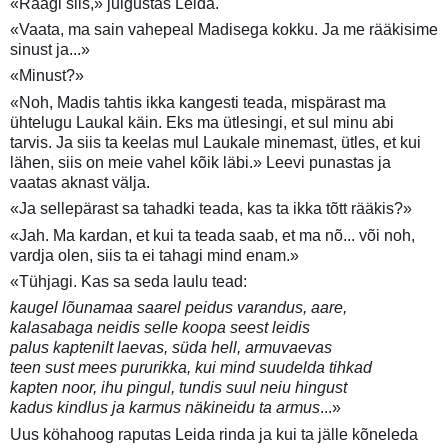
«Räägi siis,» julgustas Leida.
«Vaata, ma sain vahepeal Madisega kokku. Ja me rääkisime
sinust ja...»
«Minust?»
«Noh, Madis tahtis ikka kangesti teada, mispärast ma
ühtelugu Laukal käin. Eks ma ütlesingi, et sul minu abi
tarvis. Ja siis ta keelas mul Laukale minemast, ütles, et kui
lähen, siis on meie vahel kõik läbi.» Leevi punastas ja
vaatas aknast välja.
«Ja sellepärast sa tahadki teada, kas ta ikka tõtt rääkis?»
«Jah. Ma kardan, et kui ta teada saab, et ma nõ... või noh,
vardja olen, siis ta ei tahagi mind enam.»
«Tühjagi. Kas sa seda laulu tead:
kaugel lõunamaa saarel peidus varandus, aare,
kalasabaga neidis selle koopa seest leidis
palus kaptenilt laevas, süda hell, armuvaevas
teen sust mees pururikka, kui mind suudelda tihkad
kapten noor, ihu pingul, tundis suul neiu hingust
kadus kindlus ja karmus näkineidu ta armus
...»
Uus köhahoog raputas Leida rinda ja kui ta jälle kõneleda