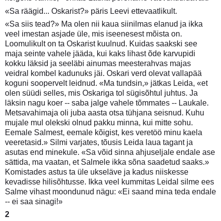
«Sa räägid... Oskarist?» päris Leevi ettevaatlikult.
«Sa siis tead?» Ma olen nii kaua siinilmas elanud ja ikka
veel imestan asjade üle, mis iseenesest mõista on.
Loomulikult on ta Oskarist kuulnud. Kuidas saakski see
maja seinte vahele jääda, kui kaks lihast õde karvupidi
kokku läksid ja seeläbi ainumas meesterahvas majas
veidral kombel kadunuks jäi. Oskari verd olevat vallapää
koguni soopervelt leidnud. «Ma tundsin,» jätkas Leida, «et
olen süüdi selles, mis Oskariga tol sügisõhtul juhtus. Ja
läksin nagu koer -- saba jalge vahele tõmmates -- Laukale.
Metsavahimaja oli juba aasta otsa tühjana seisnud. Kuhu
mujale mul olekski olnud pakku minna, kui mitte sohu.
Eemale Salmest, eemale kõigist, kes veretöö minu kaela
veeretasid.» Silmi varjates, tõusis Leida laua tagant ja
asutas end minekule. «Sa võid sinna ahjuseljale endale ase
sättida, ma vaatan, et Salmele ikka sõna saadetud saaks.»
Komistades astus ta üle ukseläve ja kadus niiskesse
kevadisse hilisõhtusse. Ikka veel kummitas Leidal silme ees
Salme vihast moondunud nägu: «Ei saand mina teda endale
-- ei saa sinagi!»
2