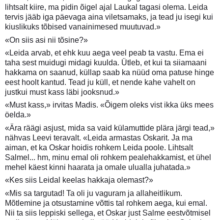
lihtsalt kiire, ma pidin õigel ajal Laukal tagasi olema. Leida
tervis jääb iga päevaga aina viletsamaks, ja tead ju isegi kui
kiuslikuks tõbised vanainimesed muutuvad.»
«On siis asi nii tõsine?»
«Leida arvab, et ehk kuu aega veel peab ta vastu. Ema ei
taha sest muidugi midagi kuulda. Ütleb, et kui ta siiamaani
hakkama on saanud, küllap saab ka nüüd oma patuse hinge
eest hoolt kantud. Tead ju küll, et nende kahe vahelt on
justkui must kass läbi jooksnud.»
«Must kass,» irvitas Madis. «Õigem oleks vist ikka üks mees
öelda.»
«Ära räägi asjust, mida sa vaid külamuttide plära järgi tead,»
nähvas Leevi teravalt. «Leida armastas Oskarit. Ja ma
aiman, et ka Oskar hoidis rohkem Leida poole. Lihtsalt
Salmel... hm, minu emal oli rohkem pealehakkamist, et ühel
mehel käest kinni haarata ja omale ulualla juhatada.»
«Kes siis Leidal keelas hakkaja olemast?»
«Mis sa targutad! Ta oli ju vaguram ja allaheitlikum.
Mõtlemine ja otsustamine võttis tal rohkem aega, kui emal.
Nii ta siis leppiski sellega, et Oskar just Salme eestvõtmisel