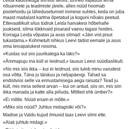
Leida kaduvikuga silmitsi seisis, tunneb vajadust tema
nõuannete ja teadmiste järele, alles nüüd hoomab
poolehoidu ja lähedusetunnet inimese suhtes, keda on juba
maast madalast kartma õpetatud ja koguni nõiaks peetud.
Ettevaatlikult silus tüdruk Leida harvakesi hõbehalle
juukseid, silma tükkivaid pisaraid vaevu tagasi hoides.
Korraga Leida võpatas ja avas silmad: «Jäin vist pisut
tukastama.» Kohmetult nihkus Leevi tädist eemale ja asus
oma leivapalukest nosima.
«Kuidas sul siis juurikatega ka läks?»
«Ämmapuju ma küll ei leidnud,» lausus Leevi süüdlaslikult.
«No mis siis ikka -- kui ei leidnud, siis tuleb minu varudest
osa võtta. Täna ju täiskuu ja neljapäevgi. Tahad sa
endistviisi selle va ennustamisega aega raisata? Tead ju
küll, mis mina sellest arvan -- kui on antud, siis on, mis siin
ikka manada ja katte alla piiluda. Mõtled ehk ümber?»
«Ei mõtle. Nüüd enam ei mõtle.»
«Miks siis nüüd? Juhtus midagistki või?»
Madise ja Valdu kujud ilmusid taas Leevi silmi ette.
«Alati juhtub midagi.»