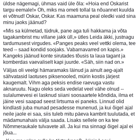
üldse nägemagi, ühmas vaid üle õla: «Hoia end Oskarist
targu eemale!» Oh, miks ma ometi tollal ta nõuannet kuulda
ei võtnud! Oskar, Oskar. Kas maamuna peal oledki vaid sina
minu jaoks jäänud?
«Mis sa külmetad, tüdruk, pane aga tuli hakkama ja võta
tagakambrist mu villane jakk üll,» ütles Leida äkki, justnagu
tardumusest virgudes. «Panges peaks veel vettki olema, tee
teed -- saad kondid soojaks. Vabarnavarred on kapis.»
Kangeks jäänud konte sirutades tõusis ta laua tagant ja
komberdas vaevaliselt kapi juurde. «Säh, siin nad on.»
Väljas oli veelgi hämaramaks läinud ja ainult aeg-ajalt
sähvatasid laotuses piksenooled, mürin kostis järjest
kaugemalt. Vihm aga peksis endise raevuga vastu
aknaruutu. Nagu oleks seda vedelat veel vähe olnud --
sulalumevesi ei lasknud siiani soosaartele kõndida, ilma et
jäine vesi saapad seest lirtsuma ei paneks. Linnud olid
kindlasti juba munad pesadesse munenud, ja kui õigel ajal
neile jaole ei saa, siis tuleb mitu päeva kambrit tuulutada, et
mädamunahais välja saada. Lisaks sellele on ka tee
Nõmmeraukale tulvavete all. Ja kui ma sinnagi õigel ajal ei
jõua...