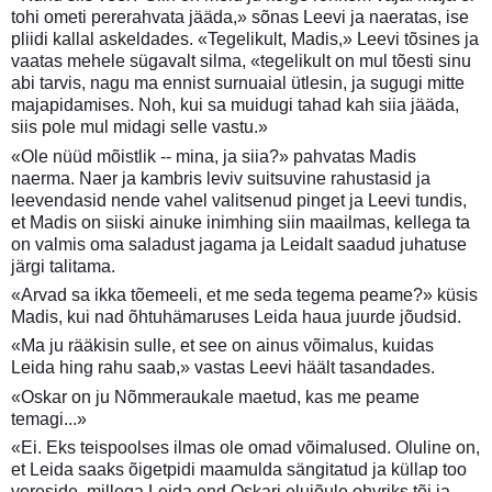
tohi ometi pererahvata jääda,» sõnas Leevi ja naeratas, ise
pliidi kallal askeldades. «Tegelikult, Madis,» Leevi tõsines ja
vaatas mehele sügavalt silma, «tegelikult on mul tõesti sinu
abi tarvis, nagu ma ennist surnuaial ütlesin, ja sugugi mitte
majapidamises. Noh, kui sa muidugi tahad kah siia jääda,
siis pole mul midagi selle vastu.»
«Ole nüüd mõistlik -- mina, ja siia?» pahvatas Madis
naerma. Naer ja kambris leviv suitsuvine rahustasid ja
leevendasid nende vahel valitsenud pinget ja Leevi tundis,
et Madis on siiski ainuke inimhing siin maailmas, kellega ta
on valmis oma saladust jagama ja Leidalt saadud juhatuse
järgi talitama.
«Arvad sa ikka tõemeeli, et me seda tegema peame?» küsis
Madis, kui nad õhtuhämaruses Leida haua juurde jõudsid.
«Ma ju rääkisin sulle, et see on ainus võimalus, kuidas
Leida hing rahu saab,» vastas Leevi häält tasandades.
«Oskar on ju Nõmmeraukale maetud, kas me peame
temagi...»
«Ei. Eks teispoolses ilmas ole omad võimalused. Oluline on,
et Leida saaks õigetpidi maamulda sängitatud ja küllap too
vereside, millega Leida end Oskari elujõule ohvriks tõi ja