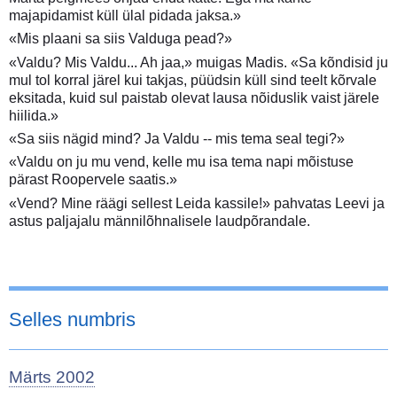
majapidamist küll ülal pidada jaksa.»
«Mis plaani sa siis Valduga pead?»
«Valdu? Mis Valdu... Ah jaa,» muigas Madis. «Sa kõndisid ju
mul tol korral järel kui takjas, püüdsin küll sind teelt kõrvale
eksitada, kuid sul paistab olevat lausa nõiduslik vaist järele
hiilida.»
«Sa siis nägid mind? Ja Valdu -- mis tema seal tegi?»
«Valdu on ju mu vend, kelle mu isa tema napi mõistuse
pärast Roopervele saatis.»
«Vend? Mine räägi sellest Leida kassile!» pahvatas Leevi ja
astus paljajalu männilõhnalisele laudpõrandale.
Selles numbris
Märts 2002