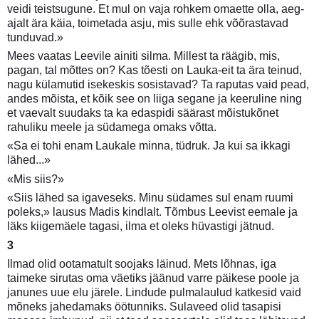
veidi teistsugune. Et mul on vaja rohkem omaette olla, aeg-
ajalt ära käia, toimetada asju, mis sulle ehk võõrastavad
tunduvad.»
Mees vaatas Leevile ainiti silma. Millest ta räägib, mis,
pagan, tal mõttes on? Kas tõesti on Lauka-eit ta ära teinud,
nagu külamutid isekeskis sosistavad? Ta raputas vaid pead,
andes mõista, et kõik see on liiga segane ja keeruline ning
et vaevalt suudaks ta ka edaspidi säärast mõistukõnet
rahuliku meele ja südamega omaks võtta.
«Sa ei tohi enam Laukale minna, tüdruk. Ja kui sa ikkagi
lähed...»
«Mis siis?»
«Siis lähed sa igaveseks. Minu südames sul enam ruumi
poleks,» lausus Madis kindlalt. Tõmbus Leevist eemale ja
läks kiigemäele tagasi, ilma et oleks hüvastigi jätnud.
3
Ilmad olid ootamatult soojaks läinud. Mets lõhnas, iga
taimeke sirutas oma väetiks jäänud varre päikese poole ja
janunes uue elu järele. Lindude pulmalaulud katkesid vaid
mõneks jahedamaks öötunniks. Sulaveed olid tasapisi