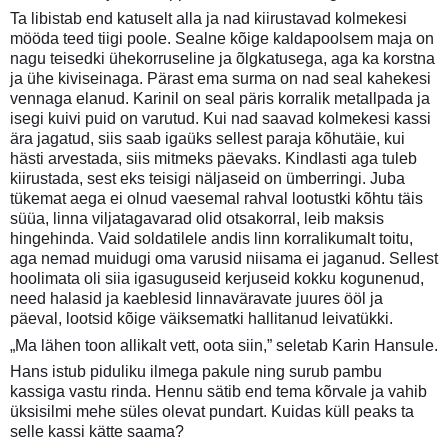
Ta libistab end katuselt alla ja nad kiirustavad kolmekesi
mööda teed tiigi poole. Sealne kõige kaldapoolsem maja on
nagu teisedki ühekorruseline ja õlgkatusega, aga ka korstna
ja ühe kiviseinaga. Pärast ema surma on nad seal kahekesi
vennaga elanud. Karinil on seal päris korralik metallpada ja
isegi kuivi puid on varutud. Kui nad saavad kolmekesi kassi
ära jagatud, siis saab igaüks sellest paraja kõhutäie, kui
hästi arvestada, siis mitmeks päevaks. Kindlasti aga tuleb
kiirustada, sest eks teisigi näljaseid on ümberringi. Juba
tükemat aega ei olnud vaesemal rahval lootustki kõhtu täis
süüa, linna viljatagavarad olid otsakorral, leib maksis
hingehinda. Vaid soldatilele andis linn korralikumalt toitu,
aga nemad muidugi oma varusid niisama ei jaganud. Sellest
hoolimata oli siia igasuguseid kerjuseid kokku kogunenud,
need halasid ja kaeblesid linnaväravate juures ööl ja
päeval, lootsid kõige väiksematki hallitanud leivatükki.
„Ma lähen toon allikalt vett, oota siin,” seletab Karin Hansule.
Hans istub piduliku ilmega pakule ning surub pambu
kassiga vastu rinda. Hennu sätib end tema kõrvale ja vahib
üksisilmi mehe süles olevat pundart. Kuidas küll peaks ta
selle kassi kätte saama?