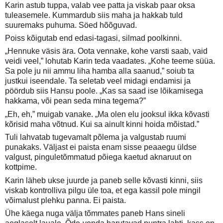
Karin astub tuppa, valab vee patta ja viskab paar oksa
tuleasemele. Kummardub siis maha ja hakkab tuld
suuremaks puhuma. Söed hõõguvad.
Poiss kõigutab end edasi-tagasi, silmad poolkinni.
„Hennuke väsis ära. Oota vennake, kohe varsti saab, vaid
veidi veel,” lohutab Karin teda vaadates. „Kohe teeme süüa.
Sa pole ju nii ammu liha hamba alla saanud,” soiub ta
justkui iseendale. Ta seletab veel midagi endamisi ja
pöördub siis Hansu poole. „Kas sa saad ise lõikamisega
hakkama, või pean seda mina tegema?”
„Eh, eh,” muigab vanake. „Ma olen elu jooksul ikka kõvasti
kõrisid maha võtnud. Kui sa ainult kinni hoida mõistad.”
Tuli lahvatab tugevamalt põlema ja valgustab ruumi
punakaks. Väljast ei paista enam sisse peaaegu üldse
valgust, pinguletõmmatud põiega kaetud aknaruut on
kottpime.
Karin läheb ukse juurde ja paneb selle kõvasti kinni, siis
viskab kontrolliva pilgu üle toa, et ega kassil pole mingil
võimalust plehku panna. Ei paista.
Ühe käega nuga välja tõmmates paneb Hans sineli