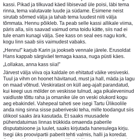
kassi. Pikad ja tilkuvad käed libisevad üle poisi, läbi tema
rinna, tema valutavate luude ja südame. Esimene neist
sirutab sõrmed välja ja tahab tema luudest niiti välja
tõmmata. Hennu põikleb. Ta peab selle kassi allikale viima,
päris alla, siis saavad vaimud oma toidu kätte, siis nad ei
tule enam kunagi välja. See kass on seal ees nagu kork,
kogu linn saab siis vaimudest vabaks.
„Hennu!” karjub Karin ja jookseb vennale järele. Erusoldat
Hans kappab särgiväel temaga kaasa, nuga püsti käes.
„Lollakas, anna kass siia!”
Järvest välja viiva oja kaldale on ehitatud väike vesiveski.
Tuul ja vihm on hoonet hävitanud, must ja hall, mäda ja lagu
on maad võtnud. Veskiratast on küll aeg-ajalt parandatud,
kui keegi uus mölder on veskisse tulnud, aga pikaleveninud
vaidluste tõttu raha ja omanike üle on veski olukord kogu
aeg ebakindel. Vahepeal taheti see isegi Tartu Ülikoolile
anda ning sinna sisse paberiveski teha, mille toodangut siis
ülikool saaks ära kasutada. Et saaks muusadele
pühendatuimas linnas trükkida omaenda paberile
disputatsioone ja luulet, saaks kirjutada hanesulega kirju.
Isegi üks proovipartii paberit tehti valmis, halli ja koredat.