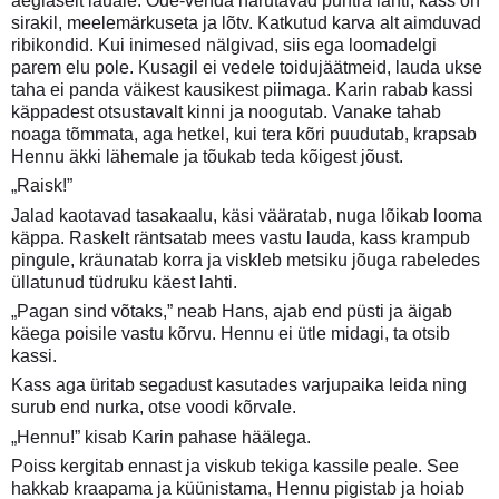
aeglaselt lauale. Õde-venda harutavad puntra lahti, kass on
sirakil, meelemärkuseta ja lõtv. Katkutud karva alt aimduvad
ribikondid. Kui inimesed nälgivad, siis ega loomadelgi
parem elu pole. Kusagil ei vedele toidujäätmeid, lauda ukse
taha ei panda väikest kausikest piimaga. Karin rabab kassi
käppadest otsustavalt kinni ja noogutab. Vanake tahab
noaga tõmmata, aga hetkel, kui tera kõri puudutab, krapsab
Hennu äkki lähemale ja tõukab teda kõigest jõust.
„Raisk!”
Jalad kaotavad tasakaalu, käsi vääratab, nuga lõikab looma
käppa. Raskelt räntsatab mees vastu lauda, kass krampub
pingule, kräunatab korra ja viskleb metsiku jõuga rabeledes
üllatunud tüdruku käest lahti.
„Pagan sind võtaks,” neab Hans, ajab end püsti ja äigab
käega poisile vastu kõrvu. Hennu ei ütle midagi, ta otsib
kassi.
Kass aga üritab segadust kasutades varjupaika leida ning
surub end nurka, otse voodi kõrvale.
„Hennu!” kisab Karin pahase häälega.
Poiss kergitab ennast ja viskub tekiga kassile peale. See
hakkab kraapama ja küünistama, Hennu pigistab ja hoiab