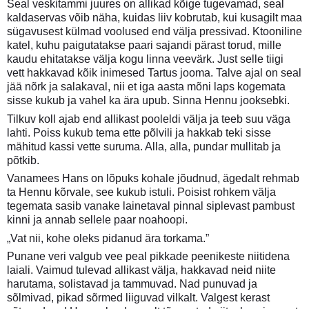
Seal veskitammi juures on allikad kõige tugevamad, seal
kaldaservas võib näha, kuidas liiv kobrutab, kui kusagilt maa
sügavusest külmad voolused end välja pressivad. Ktooniline
katel, kuhu paigutatakse paari sajandi pärast torud, mille
kaudu ehitatakse välja kogu linna veevärk. Just selle tiigi
vett hakkavad kõik inimesed Tartus jooma. Talve ajal on seal
jää nõrk ja salakaval, nii et iga aasta mõni laps kogemata
sisse kukub ja vahel ka ära upub. Sinna Hennu jooksebki.
Tilkuv koll ajab end allikast pooleldi välja ja teeb suu väga
lahti. Poiss kukub tema ette põlvili ja hakkab teki sisse
mähitud kassi vette suruma. Alla, alla, pundar mullitab ja
põtkib.
Vanamees Hans on lõpuks kohale jõudnud, ägedalt rehmab
ta Hennu kõrvale, see kukub istuli. Poisist rohkem välja
tegemata sasib vanake lainetaval pinnal siplevast pambust
kinni ja annab sellele paar noahoopi.
„Vat nii, kohe oleks pidanud ära torkama.”
Punane veri valgub vee peal pikkade peenikeste niitidena
laiali. Vaimud tulevad allikast välja, hakkavad neid niite
harutama, solistavad ja tammuvad. Nad punuvad ja
sõlmivad, pikad sõrmed liiguvad vilkalt. Valgest kerast