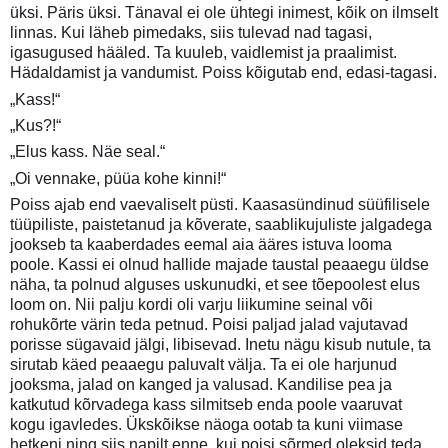
üksi. Päris üksi. Tänaval ei ole ühtegi inimest, kõik on ilmselt
linnas. Kui läheb pimedaks, siis tulevad nad tagasi,
igasugused hääled. Ta kuuleb, vaidlemist ja praalimist.
Hädaldamist ja vandumist. Poiss kõigutab end, edasi-tagasi.
„Kass!“
„Kus?!“
„Elus kass. Näe seal.“
„Oi vennake, püüa kohe kinni!“
Poiss ajab end vaevaliselt püsti. Kaasasündinud süüfilisele
tüüpiliste, paistetanud ja kõverate, saablikujuliste jalgadega
jookseb ta kaaberdades eemal aia ääres istuva looma
poole. Kassi ei olnud hallide majade taustal peaaegu üldse
näha, ta polnud alguses uskunudki, et see tõepoolest elus
loom on. Nii palju kordi oli varju liikumine seinal või
rohukõrte värin teda petnud. Poisi paljad jalad vajutavad
porisse sügavaid jälgi, libisevad. Inetu nägu kisub nutule, ta
sirutab käed peaaegu paluvalt välja. Ta ei ole harjunud
jooksma, jalad on kanged ja valusad. Kandilise pea ja
katkutud kõrvadega kass silmitseb enda poole vaaruvat
kogu igavledes. Ükskõikse näoga ootab ta kuni viimase
hetkeni ning siis napilt enne, kui poisi sõrmed oleksid teda