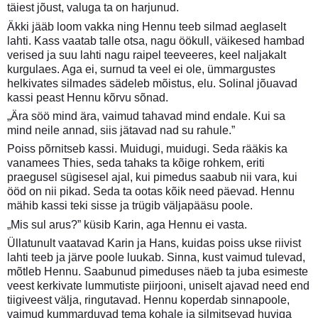
täiest jõust, valuga ta on harjunud.
Äkki jääb loom vakka ning Hennu teeb silmad aeglaselt
lahti. Kass vaatab talle otsa, nagu öökull, väikesed hambad
verised ja suu lahti nagu raipel teeveeres, keel naljakalt
kurgulaes. Aga ei, surnud ta veel ei ole, ümmargustes
helkivates silmades sädeleb mõistus, elu. Solinal jõuavad
kassi peast Hennu kõrvu sõnad.
„Ära söö mind ära, vaimud tahavad mind endale. Kui sa
mind neile annad, siis jätavad nad su rahule.”
Poiss põrnitseb kassi. Muidugi, muidugi. Seda rääkis ka
vanamees Thies, seda tahaks ta kõige rohkem, eriti
praegusel sügisesel ajal, kui pimedus saabub nii vara, kui
ööd on nii pikad. Seda ta ootas kõik need päevad. Hennu
mähib kassi teki sisse ja trügib väljapääsu poole.
„Mis sul arus?” küsib Karin, aga Hennu ei vasta.
Üllatunult vaatavad Karin ja Hans, kuidas poiss ukse riivist
lahti teeb ja järve poole luukab. Sinna, kust vaimud tulevad,
mõtleb Hennu. Saabunud pimeduses näeb ta juba esimeste
veest kerkivate lummutiste piirjooni, uniselt ajavad need end
tiigiveest välja, ringutavad. Hennu koperdab sinnapoole,
vaimud kummarduvad tema kohale ja silmitsevad huviga