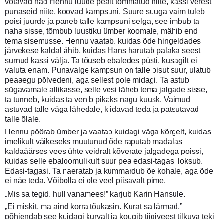
võtavad nad Hennu luude pealt tõmmatud niite, kassi verest
punaseid niite, koovad kampsuni. Suure suuga vaim tuleb
poisi juurde ja paneb talle kampsuni selga, see imbub ta
naha sisse, tõmbub luustiku ümber koomale, mähib end
tema sisemusse. Hennu vaatab, kuidas õde hingeldades
järvekese kaldal ähib, kuidas Hans harutab palaka seest
surnud kassi välja. Ta tõuseb ebaledes püsti, kusagilt ei
valuta enam. Punavalge kampsun on talle pisut suur, ulatub
peaaegu põlvedeni, aga sellest pole midagi. Ta astub
sügavamale allikasse, selle vesi läheb tema jalgade sisse,
ta tunneb, kuidas ta venib pikaks nagu kuusk. Vaimud
astuvad talle väga lähedale, kiidavad teda ja patsutavad
talle õlale.
Hennu pöörab ümber ja vaatab kuidagi väga kõrgelt, kuidas
imelikult väikeseks muutunud õde raputab madalas
kaldaäärses vees ühte veidralt kõverate jalgadega poissi,
kuidas selle ebaloomulikult suur pea edasi-tagasi loksub.
Edasi-tagasi. Ta naeratab ja kummardub õe kohale, aga õde
ei näe teda. Võibolla ei ole veel piisavalt pime.
„Mis sa tegid, hull vanamees!” karjub Karin Hansule.
„Ei miskit, ma aind korra tõukasin. Kurat sa lärmad,”
põhjendab see kuidagi kurvalt ja kougib tiigiveest tilkuva teki