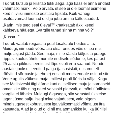
Tüdruk kutsub ja kiisitab tükk aega, aga kass ei anna endast
vähimatki märki. Võib arvata, et see ei ole loomal esimene
kord niiviisi inimeste eest ära lipsata. Kõik vähegi
usaldavamad loomad olid ju juba ammu kätte saadud.
„Karin, mis teed seal üleval?“ kraaksatab äkki keegi
kähiseva häälega. „Vargile tahad sinna minna või?“
„Kussa...“
Tüdruk vaatab roigasaia peal tasakaalu hoides alla.
Muidugi, niimoodi võõra aia otsa ronides võis ei tea mis
mulje asjast jääda. See maja, mille räästa küljes ta praegu
rippus, kuulus ühele mornile endisele sõdurile, kes pärast
25 aasta pikkust teenistust lõpuks oli erru saanud. Nende
aastate jooksul teenitud palga (ja sosistati, et surnutelt
röövitud sõrmuste ja ehete) eest oli mees endale ostnud siin
Vene agulis väikese maja, millest poolt üüris ta välja. Kogu
see Meltsiveski tiigi äärne kant oli sellised maju ja sarnaseid
omanikke täis ning need valvasid pidevalt, et mõni üürilistest
vargile ei läheks. Muidugi õigusega, siin varastati üksteise
tagant üsna palju. Isegi mitte vajadusest, vaid pigem
mingisugusest kohustusest iga väiksematki võimalust ära
kasutada. Ajad ja olud olid nii majaomanikke kui ka üürilisi