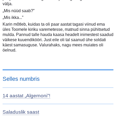
välja.
„Mis nüüd saab?”
„Mis ikka...”
Karin mõtleb, kuidas ta oli paar aastat tagasi viinud ema
üles Toomele kiriku varemetesse, matnud sinna pühitsetud
mulda. Pannud talle hauda kaasa headelt inimestest saadud
väikese kuuendikööri. Just eile oli tal saanud ühe soldati
käest samasuguse. Valurahaks, nagu mees muiates oli
öelnud.
Selles numbris
14 aastat „Algernoni”!
Saladuslik saast