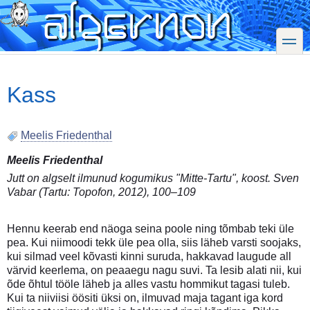
Skip
to
main
toggle
content
Kass
Meelis Friedenthal
Meelis Friedenthal
Jutt on algselt ilmunud kogumikus "Mitte-Tartu", koost. Sven
Vabar (Tartu: Topofon, 2012), 100–109
Hennu keerab end näoga seina poole ning tõmbab teki üle
pea. Kui niimoodi tekk üle pea olla, siis läheb varsti soojaks,
kui silmad veel kõvasti kinni suruda, hakkavad laugude all
värvid keerlema, on peaaegu nagu suvi. Ta lesib alati nii, kui
õde õhtul tööle läheb ja alles vastu hommikut tagasi tuleb.
Kui ta niiviisi öösiti üksi on, ilmuvad maja tagant iga kord