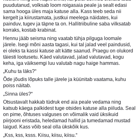
puudutanud, volksab loom roigasaia peale ja sealt edasi
sama hooga üles maja katuse alla. Kass teeb seda nii
kergelt ja kiirustamata, justkui meelega näidates, kui
painduv, tugev ja täpne ta on. Hallitriibuline saba vilksatab
korraks, kostab krabinat.
Hennu jääb seisma ning vaatab tühja pilguga loomale
järele. Isegi mõni aasta tagasi, kui tal jalad veel paindusid,
ei oleks ta kassi katuse alt kätte saanud. Praegu on olukord
täiesti lootusetu. Käed valutavad, jalad valutavad, kogu
keha, iga väiksemgi luu valutab nagu haige hammas.
„Kuhu ta läks?“
Õde jõudis lõpuks talle järele ja küünitab vaatama, kuhu
poiss näitab.
„Sinna üles?“
Otsustavalt hakkab tüdruk end aia peale vedama ning
katsub käega palkidest tuge otsides katuse alla piiluda. Seal
on pime, õhtuses valguses on võimalik vaid üksikuid
piirjooni eristada, heledamad hallid ja tumedamad mustad
laigud. Kass võib seal olla ükskõik kus.
„Kss, kss, ksss. Kiisu, kiisu, kiisu.“