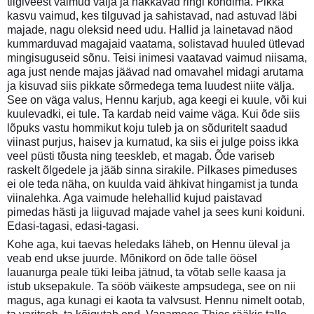
tiigiveest vaimud välja ja hakkavad ringi kõndima. Pikka
kasvu vaimud, kes tilguvad ja sahistavad, nad astuvad läbi
majade, nagu oleksid need udu. Hallid ja lainetavad näod
kummarduvad magajaid vaatama, solistavad huuled ütlevad
mingisuguseid sõnu. Teisi inimesi vaatavad vaimud niisama,
aga just nende majas jäävad nad omavahel midagi arutama
ja kisuvad siis pikkate sõrmedega tema luudest niite välja.
See on väga valus, Hennu karjub, aga keegi ei kuule, või kui
kuulevadki, ei tule. Ta kardab neid vaime väga. Kui õde siis
lõpuks vastu hommikut koju tuleb ja on sõduritelt saadud
viinast purjus, haisev ja kurnatud, ka siis ei julge poiss ikka
veel püsti tõusta ning teeskleb, et magab. Õde variseb
raskelt õlgedele ja jääb sinna sirakile. Pilkases pimeduses
ei ole teda näha, on kuulda vaid ähkivat hingamist ja tunda
viinalehka. Aga vaimude helehallid kujud paistavad
pimedas hästi ja liiguvad majade vahel ja sees kuni koiduni.
Edasi-tagasi, edasi-tagasi.
Kohe aga, kui taevas heledaks läheb, on Hennu üleval ja
veab end ukse juurde. Mõnikord on õde talle öösel
lauanurga peale tüki leiba jätnud, ta võtab selle kaasa ja
istub uksepakule. Ta sööb väikeste ampsudega, see on nii
magus, aga kunagi ei kaota ta valvsust. Hennu nimelt ootab,