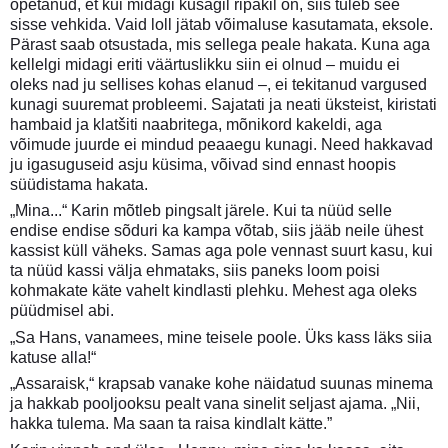
õpetanud, et kui midagi kusagil ripakil on, siis tuleb see
sisse vehkida. Vaid loll jätab võimaluse kasutamata, eksole.
Pärast saab otsustada, mis sellega peale hakata. Kuna aga
kellelgi midagi eriti väärtuslikku siin ei olnud – muidu ei
oleks nad ju sellises kohas elanud –, ei tekitanud vargused
kunagi suuremat probleemi. Sajatati ja neati üksteist, kiristati
hambaid ja klatšiti naabritega, mõnikord kakeldi, aga
võimude juurde ei mindud peaaegu kunagi. Need hakkavad
ju igasuguseid asju küsima, võivad sind ennast hoopis
süüdistama hakata.
„Mina...“ Karin mõtleb pingsalt järele. Kui ta nüüd selle
endise endise sõduri ka kampa võtab, siis jääb neile ühest
kassist küll väheks. Samas aga pole vennast suurt kasu, kui
ta nüüd kassi välja ehmataks, siis paneks loom poisi
kohmakate käte vahelt kindlasti plehku. Mehest aga oleks
püüdmisel abi.
„Sa Hans, vanamees, mine teisele poole. Üks kass läks siia
katuse alla!“
„Assaraisk,“ krapsab vanake kohe näidatud suunas minema
ja hakkab pooljooksu pealt vana sinelit seljast ajama. „Nii,
hakka tulema. Ma saan ta raisa kindlalt kätte.”