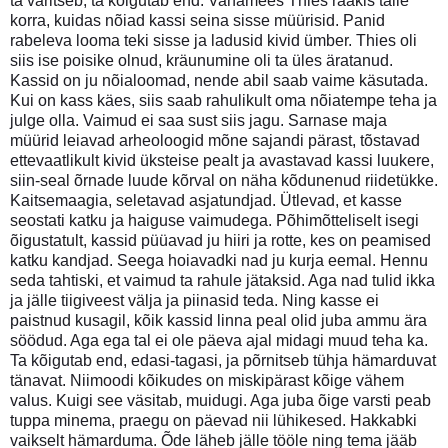
ta varitseb, ta kõigutab end. Vanamees Thies rääkis talle
korra, kuidas nõiad kassi seina sisse müürisid. Panid
rabeleva looma teki sisse ja ladusid kivid ümber. Thies oli
siis ise poisike olnud, kräunumine oli ta üles äratanud.
Kassid on ju nõialoomad, nende abil saab vaime käsutada.
Kui on kass käes, siis saab rahulikult oma nõiatempe teha ja
julge olla. Vaimud ei saa sust siis jagu. Sarnase maja
müürid leiavad arheoloogid mõne sajandi pärast, tõstavad
ettevaatlikult kivid üksteise pealt ja avastavad kassi luukere,
siin-seal õrnade luude kõrval on näha kõdunenud riidetükke.
Kaitsemaagia, seletavad asjatundjad. Ütlevad, et kasse
seostati katku ja haiguse vaimudega. Põhimõtteliselt isegi
õigustatult, kassid püüavad ju hiiri ja rotte, kes on peamised
katku kandjad. Seega hoiavadki nad ju kurja eemal. Hennu
seda tahtiski, et vaimud ta rahule jätaksid. Aga nad tulid ikka
ja jälle tiigiveest välja ja piinasid teda. Ning kasse ei
paistnud kusagil, kõik kassid linna peal olid juba ammu ära
söödud. Aga ega tal ei ole päeva ajal midagi muud teha ka.
Ta kõigutab end, edasi-tagasi, ja põrnitseb tühja hämarduvat
tänavat. Niimoodi kõikudes on miskipärast kõige vähem
valus. Kuigi see väsitab, muidugi. Aga juba õige varsti peab
tuppa minema, praegu on päevad nii lühikesed. Hakkabki
vaikselt hämarduma. Õde läheb jälle tööle ning tema jääb