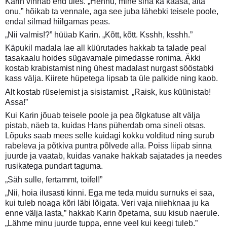
Karin vinnab end üles. „Hennu, mine sina ka kaasa, aita
onu,” hõikab ta vennale, aga see juba lähebki teisele poole,
endal silmad hiilgamas peas.
„Nii valmis!?” hüüab Karin. „Kõtt, kõtt. Ksshh, ksshh.”
Käpukil madala lae all küürutades hakkab ta talade peal
tasakaalu hoides sügavamale pimedasse ronima. Äkki
kostab krabistamist ning ühest madalast nurgast sööstabki
kass välja. Kiirete hüpetega lipsab ta üle palkide ning kaob.
Alt kostab rüselemist ja sisistamist. „Raisk, kus küünistab!
Assa!”
Kui Karin jõuab teisele poole ja pea õlgkatuse alt välja
pistab, näeb ta, kuidas Hans püherdab oma sineli otsas.
Lõpuks saab mees selle kuidagi kokku volditud ning surub
rabeleva ja põtkiva puntra põlvede alla. Poiss liipab sinna
juurde ja vaatab, kuidas vanake hakkab sajatades ja needes
rusikatega pundart taguma.
„Säh sulle, fertammt, toifel!”
„Nii, hoia ilusasti kinni. Ega me teda muidu surnuks ei saa,
kui tuleb noaga kõri läbi lõigata. Veri vaja niiehknaa ju ka
enne välja lasta,” hakkab Karin õpetama, suu kisub naerule.
„Lähme minu juurde tuppa, enne veel kui keegi tuleb.”