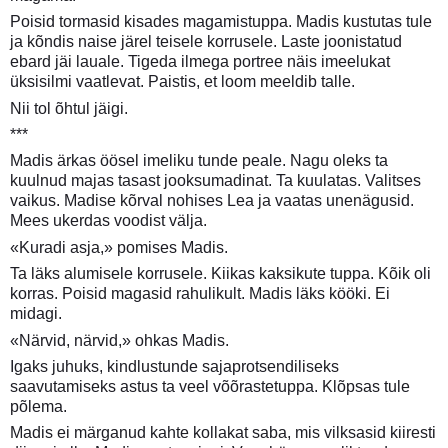
Poisid tormasid kisades magamistuppa. Madis kustutas tule
ja kõndis naise järel teisele korrusele. Laste joonistatud
ebard jäi lauale. Tigeda ilmega portree näis imeelukat
üksisilmi vaatlevat. Paistis, et loom meeldib talle.
Nii tol õhtul jäigi.
***
Madis ärkas öösel imeliku tunde peale. Nagu oleks ta
kuulnud majas tasast jooksumadinat. Ta kuulatas. Valitses
vaikus. Madise kõrval nohises Lea ja vaatas unenägusid.
Mees ukerdas voodist välja.
«Kuradi asja,» pomises Madis.
Ta läks alumisele korrusele. Kiikas kaksikute tuppa. Kõik oli
korras. Poisid magasid rahulikult. Madis läks kööki. Ei
midagi.
«Närvid, närvid,» ohkas Madis.
Igaks juhuks, kindlustunde sajaprotsendiliseks
saavutamiseks astus ta veel võõrastetuppa. Klõpsas tule
põlema.
Madis ei märganud kahte kollakat saba, mis vilksasid kiiresti