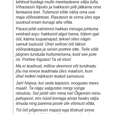
tahtnud kuidagi mulle meelepärane välja tulla.
Vihastasin lõpuks ja hakkasin pilti jätkama oma
fantaasia toel. Tulemust võite näha oma uue
maja võõrastetoas. Riputasin ta sinna üles ega
suutnud enam kunagi alla võtta.
Pärast pildi valmimist hakkas minuga juhtuma
veidraid asju: hakkasid algul harva, hiljem igal
ööl, käima luupainajad; ärkvel olles nägin
samuti luulusid. Ühel sellisel ööl läksin
võõrastetuppa ja seisin portree ette. Teile võib
järgnev tunduda hullumelsena, kuid see pole
nii. Portree liigutas! Ta oli elus!
Ma ei teadnud, millise deemoni või tundmatu
jõu ma enese teadmata üles maalisin, kuni
ühel hetkel märkasin teatud sarnasusi.
Jah! Niipea, kui seda taipasin, noogutas mees
maalil. Ta nägu valgustas mingi sünge
rahulolu. Sel pildil olin mina ise! Õigemini minu
pahupool, mis nüüd korraga arvas heaks välja
ilmuda ning parema poole üle võimust võtta.
Tol ööl põgenesin majast ega tõstnud sinna