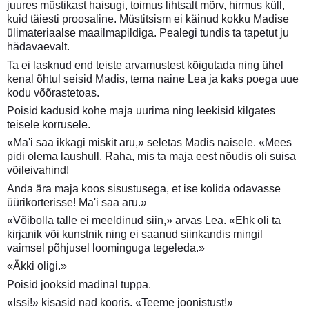
juures müstikast haisugi, toimus lihtsalt mõrv, hirmus küll,
kuid täiesti proosaline. Müstitsism ei käinud kokku Madise
ülimateriaalse maailmapildiga. Pealegi tundis ta tapetut ju
hädavaevalt.
Ta ei lasknud end teiste arvamustest kõigutada ning ühel
kenal õhtul seisid Madis, tema naine Lea ja kaks poega uue
kodu võõrastetoas.
Poisid kadusid kohe maja uurima ning leekisid kilgates
teisele korrusele.
«Ma'i saa ikkagi miskit aru,» seletas Madis naisele. «Mees
pidi olema laushull. Raha, mis ta maja eest nõudis oli suisa
võileivahind!
Anda ära maja koos sisustusega, et ise kolida odavasse
üürikorterisse! Ma'i saa aru.»
«Võibolla talle ei meeldinud siin,» arvas Lea. «Ehk oli ta
kirjanik või kunstnik ning ei saanud siinkandis mingil
vaimsel põhjusel loominguga tegeleda.»
«Äkki oligi.»
Poisid jooksid madinal tuppa.
«Issi!» kisasid nad kooris. «Teeme joonistust!»