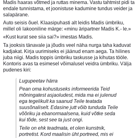
Madis haaras võtmed ja ruttas minema. Vastu tahtmist pidi ta
endale tunnistama, et joonistuse kadumine tundus veider ja
salapärane.
Auto seisis õuel. Klaasipuhasti alt leidis Madis ümbriku,
millel oli lakooniline märge: «minu äripartner Madis K.- le.»
«Kust kurat see siia sai?» imestas Madis.
Ta jooksis tänavale ja jõudis veel näha nurga taha kaduvat
kadjakat. Kirja uurimiseks ei jäänud enam aega. Ta hilines
juba niigi. Madis toppis ümbriku taskusse ja kihutas tööle.
Kontoris avas ta esimesel võimalusel veidra ümbriku. Välja
pudenes kiri:
Lugupeetav härra
Pean oma kohustuseks informeerida Teid
mõningatest asjaoludest, mida ma ei julenud
ega tegelikult ka saanud Teile teatada
suusõnaliselt. Edasine jutt võib tunduda Teile
võõriku ja ebanormaalsena, kuid võtke seda
kui tõde, sest see ta just ongi.
Teile on ehk teadmata, et olen kunstnik,
portretist. Kord maalisin üht portreed, mis ei