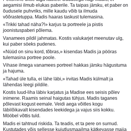
aegamisi ilmub elukas paberile. Ta taipas järsku, et paber on
õudusele puhvriks, mille kaudu võib ta ilmuda
võõrastetuppa. Madis haaras taskust tulemasina.
«Trikki tahad näha?!» karjus ta portreele ja pistis
joonistuspaberi põlema.
Vanamees pildil jahmatas. Kostis valukarjet meenutav ulg,
kui paber söeks pudenes.
«Nüüd on sinu kord, tõbras,» kisendas Madis ja pööras
tulemasina portree poole.
Vihase ilmega vanamees portreel hakkas järsku hägustuma
ja hajuma.
«Tahad üle tulla, ei lähe läbi,» irvitas Madis külmalt ja
lähendas leegi pildile.
Kostis luud-liha läbiv karjatus ja Madise ees seisis põlev
inimene. Raamis seinal haigutas tühjus. Madis taganes
põlevast kogust eemale. Veidi aega võitles kogu
läbilõikavalt kisendades leekidega ja vajus siis kokku.
Mööbel võttis tuld.
Madis ei tahtnud riskida. Ta teadis, et ta pere on surnud.
Kustutades võis sellesse kujutlusmaailma kätkevasse majja