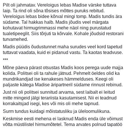
Pilt oli jahmatav. Vereloigus lebas Madise värske tuttava
laip. Ta rind oli sõna tõsises mõttes puruks rebitud.
Vereloigus lebas bidee kõrval mingi tomp. Madis tundis ära
südame. Tal hakkas halb. Madis jõudis veel märgata
kohutavat hirmugrimmassi mehe näol ning purustatud
tualetipeeglit. Siis tõrjuti ta kõrvale. Kohale jõudsid restorani
turvamehed.
Madis püüdis õudustunnet maha surudes veel kord tapetud
tuttavat vaadata, kuid ei pidanud vastu. Ta kaotas teadvuse.
***
Mõne päeva pärast otsustas Madis koos perega uude majja
kolida. Politsei oli ta rahule jätnud. Pehmelt öeldes olid ka
mundrikandjad ise kenakeses hämmelduses. Keegi oli
paljaste kätega Madise äripartneril südame rinnust rebinud.
Just nii oli politsei sunnitud arvama, sest laibalt ei leitud
mitte mingeid jälgi terariista kasutamisest. Nii ei teadnud
korrakaitsjad isegi, kes või mis oli mehe tapnud.
Surm tundus kuidagi mõistatusliku ja üleloomulikuna.
Keskmise eesti mehena ei lasknud Madis enda üle võimust
võtta müstilistel hirmumõtetel. Tema arvates polnud tapatöö