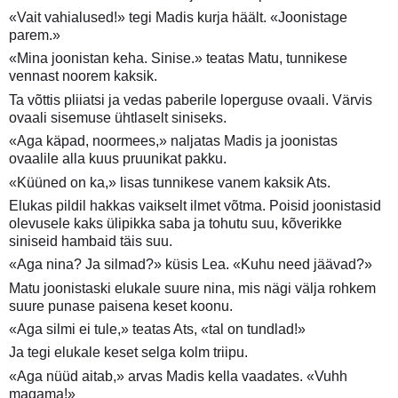
«Vait vahialused!» tegi Madis kurja häält. «Joonistage
parem.»
«Mina joonistan keha. Sinise.» teatas Matu, tunnikese
vennast noorem kaksik.
Ta võttis pliiatsi ja vedas paberile loperguse ovaali. Värvis
ovaali sisemuse ühtlaselt siniseks.
«Aga käpad, noormees,» naljatas Madis ja joonistas
ovaalile alla kuus pruunikat pakku.
«Küüned on ka,» lisas tunnikese vanem kaksik Ats.
Elukas pildil hakkas vaikselt ilmet võtma. Poisid joonistasid
olevusele kaks ülipikka saba ja tohutu suu, kõverikke
siniseid hambaid täis suu.
«Aga nina? Ja silmad?» küsis Lea. «Kuhu need jäävad?»
Matu joonistaski elukale suure nina, mis nägi välja rohkem
suure punase paisena keset koonu.
«Aga silmi ei tule,» teatas Ats, «tal on tundlad!»
Ja tegi elukale keset selga kolm triipu.
«Aga nüüd aitab,» arvas Madis kella vaadates. «Vuhh
magama!»