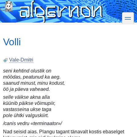
Skip
to
main
toggle
content
Volli
Vale-Dmitri
seni kehtind olustik on
möödas, peatunud ka aeg.
saanud minust, minu kodust,
öö ja päeva vaheaed.
selle väikse akna alla
küünib päikse võimupiir,
vastasseina ukse taga
pole ühtki valguskiirt.
/canis vedru «terminaator»/
Nad seisid aias. Plangu tagant tänavalt kostis ebaselget