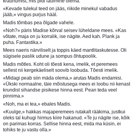
kräunumist, mis pidi laulmine olema.
«Kevade tulekul teed on jääs, riikide minekul vabadus
jääb,» vingus purjus hääl.
Madis tõmbas pea õlgade vahele.
«Noh?» päris Madise kõrval seisev lüheldane mees. «Kas
võtate, maja on ju korralik, ise nägite. Aed kah. Plank ja
puha. Fantastika.»
Mees naeris närviliselt ja toppis käed mantlitaskutesse. Oli
sügisele paslik udune ja sompus õhtupoolik.
Madis mõtles. Koht oli tõesti kena, imelik, et peremees
sellest nii kergekäeliselt soovib loobuda. Tõesti imelik.
«Midagi peab siin mäda olema,» arutas Madis endamisi.
«Ükski normaalne, täie mõistusega mees ei loobu nii kenast
krundist sihandse pisikese hinna eest. Pean teda veel
pinnima.»
«Noh, ma ei tea,» ebales Madis.
«Kuulge,» hakkas majaperemees rutakalt rääkima, justkui
oleks tal kuhugi hirmus kiire hakanud. «Te ju nägite ise, kõik
on parimas korras. Sellise hinna eest, mida ma küsin, ei
tohiks te ju vastu olla.»