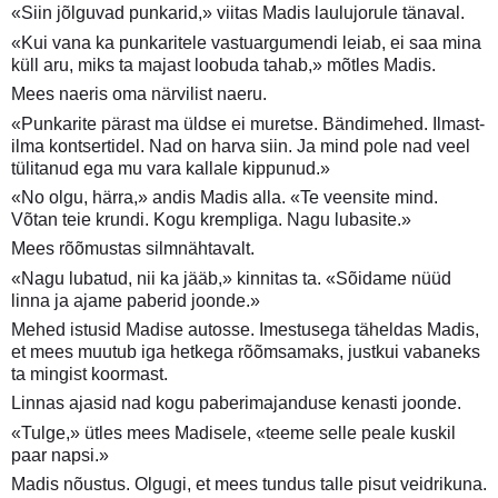
«Siin jõlguvad punkarid,» viitas Madis laulujorule tänaval.
«Kui vana ka punkaritele vastuargumendi leiab, ei saa mina
küll aru, miks ta majast loobuda tahab,» mõtles Madis.
Mees naeris oma närvilist naeru.
«Punkarite pärast ma üldse ei muretse. Bändimehed. Ilmast-
ilma kontsertidel. Nad on harva siin. Ja mind pole nad veel
tülitanud ega mu vara kallale kippunud.»
«No olgu, härra,» andis Madis alla. «Te veensite mind.
Võtan teie krundi. Kogu krempliga. Nagu lubasite.»
Mees rõõmustas silmnähtavalt.
«Nagu lubatud, nii ka jääb,» kinnitas ta. «Sõidame nüüd
linna ja ajame paberid joonde.»
Mehed istusid Madise autosse. Imestusega täheldas Madis,
et mees muutub iga hetkega rõõmsamaks, justkui vabaneks
ta mingist koormast.
Linnas ajasid nad kogu paberimajanduse kenasti joonde.
«Tulge,» ütles mees Madisele, «teeme selle peale kuskil
paar napsi.»
Madis nõustus. Olgugi, et mees tundus talle pisut veidrikuna.