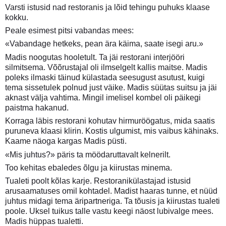
Varsti istusid nad restoranis ja lõid tehingu puhuks klaase
kokku.
Peale esimest pitsi vabandas mees:
«Vabandage hetkeks, pean ära käima, saate isegi aru.»
Madis noogutas hooletult. Ta jäi restorani interjööri
silmitsema. Võõrustajal oli ilmselgelt kallis maitse. Madis
poleks ilmaski täinud külastada seesugust asutust, kuigi
tema sissetulek polnud just väike. Madis süütas suitsu ja jäi
aknast välja vahtima. Mingil imelisel kombel oli päikegi
paistma hakanud.
Korraga läbis restorani kohutav hirmuröögatus, mida saatis
puruneva klaasi klirin. Kostis ulgumist, mis vaibus kähinaks.
Kaame näoga kargas Madis püsti.
«Mis juhtus?» päris ta möödaruttavalt kelnerilt.
Too kehitas ebaledes õlgu ja kiirustas minema.
Tualeti poolt kõlas karje. Restoranikülastajad istusid
arusaamatuses omil kohtadel. Madist haaras tunne, et nüüd
juhtus midagi tema äripartneriga. Ta tõusis ja kiirustas tualeti
poole. Uksel tuikus talle vastu keegi näost lubivalge mees.
Madis hüppas tualetti.