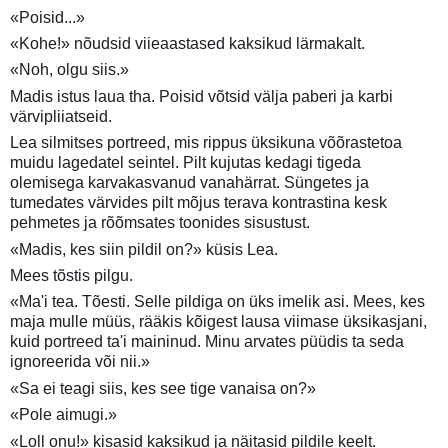
«Poisid...»
«Kohe!» nõudsid viieaastased kaksikud lärmakalt.
«Noh, olgu siis.»
Madis istus laua tha. Poisid võtsid välja paberi ja karbi
värvipliiatseid.
Lea silmitses portreed, mis rippus üksikuna võõrastetoa
muidu lagedatel seintel. Pilt kujutas kedagi tigeda
olemisega karvakasvanud vanahärrat. Süngetes ja
tumedates värvides pilt mõjus terava kontrastina kesk
pehmetes ja rõõmsates toonides sisustust.
«Madis, kes siin pildil on?» küsis Lea.
Mees tõstis pilgu.
«Ma'i tea. Tõesti. Selle pildiga on üks imelik asi. Mees, kes
maja mulle müüs, rääkis kõigest lausa viimase üksikasjani,
kuid portreed ta'i maininud. Minu arvates püüdis ta seda
ignoreerida või nii.»
«Sa ei teagi siis, kes see tige vanaisa on?»
«Pole aimugi.»
«Loll onu!» kisasid kaksikud ja näitasid pildile keelt.