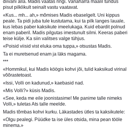
diivani alla. Madis vaatas ringi. Vanahärra maalil tundus
pisut pilklikult seinalt vastu vaatavat.
«Kus... mh... ah,» mõmises Madis ebaselgelt. Uni kippus
peale. Ta pidi juba tule kustutama, kui ta pilk langes lauale,
kus lebas paber kaksikute imeelukaga. Kuid ebardit polnud
enam paberil. Madis pilgutas imestunult silmi. Keeras paberi
teise külje. Ka siin valitses valge tühjus.
«Poisid viisid vist eluka oma tuppa,» otsustas Madis.
Ta ei muretsenud enam ja läks magama.
***
«Hommikul, kui Madis köögis kohvi jõi, tulid kaksikud virinal
võõrastetoast.
«Issi, Volli on kadunud,» kaebasid nad.
«Mis Volli?» küsis Madis.
«See, keda me eile joonistasime! Me panime talle nimeks
Volli,» tuletas Ats talle meelde.
Madis tõmbas kohvi kurku. Läkastades ütles ta kaksikutele:
«Olgu pealegi. Püüdke ta ise üles otsida, mina pean tööle
minema.»