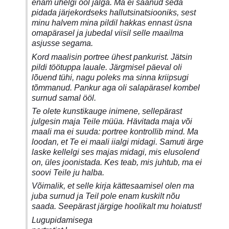
enam ühelgi ööl jalga. Ma ei saanud seda
pidada järjekordseks hallutsinatsiooniks, sest
minu halvem mina pildil hakkas ennast üsna
omapärasel ja jubedal viisil selle maailma
asjusse segama.
Kord maalisin portree ühest pankurist. Jätsin
pildi töötuppa lauale. Järgmisel päeval oli
lõuend tühi, nagu poleks ma sinna kriipsugi
tõmmanud. Pankur aga oli salapärasel kombel
surnud samal ööl.
Te olete kunstikauge inimene, sellepärast
julgesin maja Teile müüa. Hävitada maja või
maali ma ei suuda: portree kontrollib mind. Ma
loodan, et Te ei maali iialgi midagi. Samuti ärge
laske kellelgi ses majas midagi, mis elusolend
on, üles joonistada. Kes teab, mis juhtub, ma ei
soovi Teile ju halba.
Võimalik, et selle kirja kättesaamisel olen ma
juba surnud ja Teil pole enam kuskilt nõu
saada. Seepärast järgige hoolikalt mu hoiatust!
Lugupidamisega