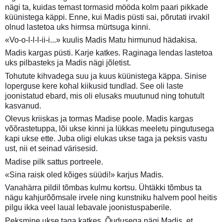
nägi ta, kuidas temast tormasid mööda kolm paari pikkade
küünistega käppi. Enne, kui Madis püsti sai, põrutati irvakil
olnud lastetoa uks hirmsa mürtsuga kinni.
«Vo-o-l-l-l-ii-i...» kuulis Madis Matu hirmunud hädakisa.
Madis kargas püsti. Karje katkes. Raginaga lendas lastetoa
uks pilbasteks ja Madis nägi jõletist.
Tohutute kihvadega suu ja kuus küünistega käppa. Sinise
loperguse kere kohal kiikusid tundlad. See oli laste
joonistatud ebard, mis oli elusaks muutunud ning tohutult
kasvanud.
Olevus kriiskas ja tormas Madise poole. Madis kargas
võõrastetuppa, lõi ukse kinni ja lükkas meeletu pingutusega
kapi ukse ette. Juba oligi elukas ukse taga ja peksis vastu
ust, nii et seinad värisesid.
Madise pilk sattus portreele.
«Sina raisk oled kõiges süüdi!» karjus Madis.
Vanahärra pildil tõmbas kulmu kortsu. Ühtäkki tõmbus ta
nägu kahjurõõmsale irvele ning kunstniku halvem pool heitis
pilgu ikka veel laual lebavale joonistuspaberile.
Peksmine ukse taga katkes. Õudusega nägi Madis, et