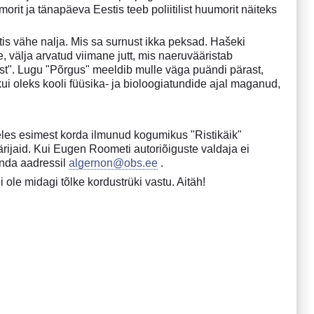
rit ja tänapäeva Eestis teeb poliitilist huumorit näiteks
s vähe nalja. Mis sa surnust ikka peksad. Hašeki
 välja arvatud viimane jutt, mis naeruvääristab
ist". Lugu "Põrgus" meeldib mulle väga puändi pärast,
tkui oleks kooli füüsika- ja bioloogiatundide ajal maganud,
eles esimest korda ilmunud kogumikus "Ristikäik"
rijaid. Kui Eugen Roometi autoriõiguste valdaja ei
anda aadressil
algernon@obs.ee
.
 ole midagi tõlke kordustrüki vastu. Aitäh!