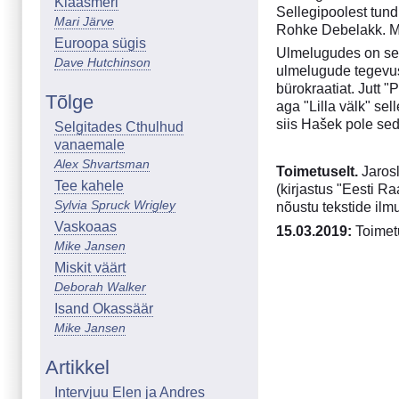
Klaasmeri
Sellegipoolest tund
Mari Järve
Rohke Debelakk. Mõ
Euroopa sügis
Ulmelugudes on sed
Dave Hutchinson
ulmelugude tegevus 
bürokraatiat. Jutt 
Tõlge
aga "Lilla välk" sel
siis Hašek pole sed
Selgitades Cthulhud
vanaemale
Alex Shvartsman
Toimetuselt.
Jaros
Tee kahele
(kirjastus "Eesti R
Sylvia Spruck Wrigley
nõustu tekstide ilm
Vaskoaas
15.03.2019:
Toimetu
Mike Jansen
Miskit väärt
Deborah Walker
Isand Okassäär
Mike Jansen
Artikkel
Intervjuu Elen ja Andres