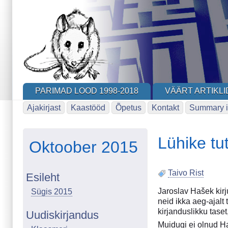
Skip
to
main
content
PARIMAD LOOD 1998-2018
VÄÄRT ARTIKLI
Ajakirjast
Kaastööd
Õpetus
Kontakt
Summary i
Lühike tu
Oktoober 2015
Taivo Rist
Esileht
Jaroslav Hašek kirj
Sügis 2015
neid ikka aeg-ajalt
kirjanduslikku tase
Uudiskirjandus
Muidugi ei olnud Ha