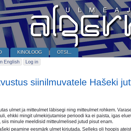
D
KINOLOOG
OTSI...
n English
Log in
tvustus siinilmuvatele Hašeki ju
utas ulmet ja mitteulmet läbisegi ning mitteulmet rohkem. Varase
 tuli, ehkki mingit ulmekirjutamise perioodi ka ei paista, igas e
t, siis minule meeldisid mitteulmelised jutud pisut enam.
šeki peamine eesmärk ulmet kirjutada. Selleks oli hoopis ateis