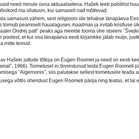
usid need minule üsna aktuaalsetena. Hašek teeb poliitilist huumo
nikord ma üllatusin, kui sarnaselt nad mõtlevad.
a sarnasust vähem, sest religiooni üle tehakse tänapäeva Eesti
toimub peamiselt hauataguses maailmas ja irvitab kristluse üle,
"Paater Ondrej patt" peaks aga meelde tooma ühe stseeni "Švejk
le poolest, et kui osa tänapäeva eesti kirjanikke jätab mulje, jus
a mitte teinud.
lav Hašeki juttude tõlkija on Eugen Roomet ja need on eesti ke
aamat", 1966). Toimetusel ei õnnestunud leida Eugen Roometi pä
umisega "Algernonis", siis palutakse sellest toimetusele teada 
sega võttis ühendust Eugen Roometi pärija ning teatas, et tal ei