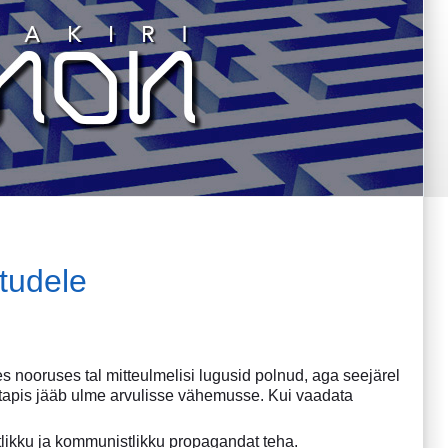
ttudele
s nooruses tal mitteulmelisi lugusid polnud, aga seejärel
luetapis jääb ulme arvulisse vähemusse. Kui vaadata
tlikku ja kommunistlikku propagandat teha.