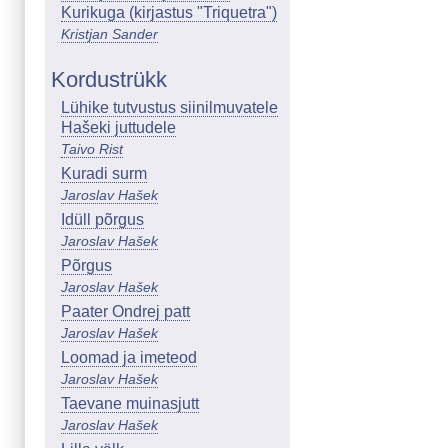
Kurikuga (kirjastus "Triquetra")
Kristjan Sander
Kordustrükk
Lühike tutvustus siinilmuvatele
Hašeki juttudele
Taivo Rist
Kuradi surm
Jaroslav Hašek
Idüll põrgus
Jaroslav Hašek
Põrgus
Jaroslav Hašek
Paater Ondrej patt
Jaroslav Hašek
Loomad ja imeteod
Jaroslav Hašek
Taevane muinasjutt
Jaroslav Hašek