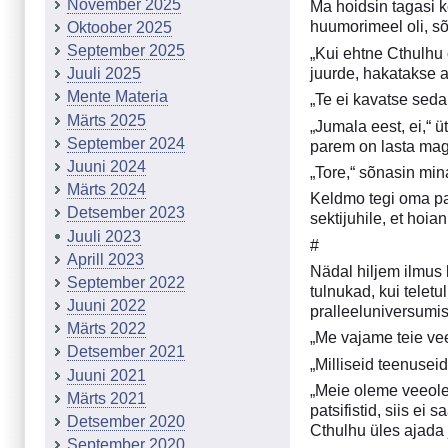
November 2025
Ma hoidsin tagasi k
huumorimeel oli, sõ
Oktoober 2025
September 2025
„Kui ehtne Cthulhu
juurde, hakatakse a
Juuli 2025
Mente Materia
„Te ei kavatse seda
Märts 2025
„Jumala eest, ei,“ ü
September 2024
parem on lasta mag
Juuni 2024
„Tore,“ sõnasin min
Märts 2024
Keldmo tegi oma pak
Detsember 2023
sektijuhile, et hoi
Juuli 2023
#
Aprill 2023
Nädal hiljem ilmus 
September 2022
tulnukad, kui telet
Juuni 2022
pralleeluniversumis
Märts 2022
„Me vajame teie vee
Detsember 2021
„Milliseid teenusei
Juuni 2021
„Meie oleme veeolen
Märts 2021
patsifistid, siis e
Detsember 2020
Cthulhu üles ajada 
September 2020