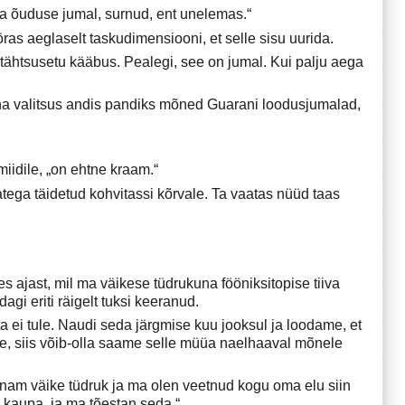
ja õuduse jumal, surnud, ent unelemas.“
as aeglaselt taskudimensiooni, et selle sisu uurida.
ähtsusetu kääbus. Pealegi, see on jumal. Kui palju aega
na valitsus andis pandiks mõned Guarani loodusjumalad,
idile, „on ehtne kraam.“
tega täidetud kohvitassi kõrvale. Ta vaatas nüüd taas
es ajast, mil ma väikese tüdrukuna fööniksitopise tiiva
gi eriti räigelt tuksi keeranud.
si ta ei tule. Naudi seda järgmise kuu jooksul ja loodame, et
tte, siis võib-olla saame selle müüa naelhaaval mõnele
 enam väike tüdruk ja ma olen veetnud kogu oma elu siin
 kaupa, ja ma tõestan seda.“