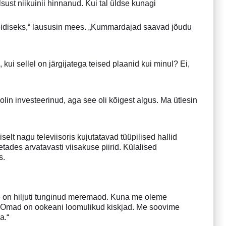
st niikuinii hinnanud. Kui tal üldse kunagi
upidiseks,“ laususin mees. „Kummardajad saavad jõudu
, kui sellel on järgijatega teised plaanid kui minul? Ei,
in investeerinud, aga see oli kõigest algus. Ma ütlesin
elt nagu televiisoris kujutatavad tüüpilised hallid
etades arvatavasti viisakuse piirid. Külalised
s.
se on hiljuti tunginud meremaod. Kuna me oleme
iku Omad on ookeani loomulikud kiskjad. Me soovime
a.“