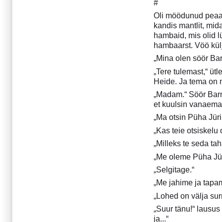
#
Euroopa sügis
Oli möödunud peaae
Idüll põrgus
kandis mantlit, mida
Intervjuu Elen ja Andres
hambaid, mis olid 
Kurikuga (kirjastus
hambaarst. Vöö kül
"Triquetra")
„Mina olen söör Bar
Isand Okassäär
„Tere tulemast,“ üt
Klaasmeri
Heide. Ja tema on mu
Kuidas ma surin
„Madam.“ Söör Barn
Kuradi surm
et kuulsin vanaem
Lilla välk
„Ma otsin Püha Jüri
Loomad ja imeteod
Lühike tutvustus
„Kas teie otsiskel
siinilmuvatele Hašeki
„Milleks te seda ta
juttudele
„Me oleme Püha Jüri
Miskit väärt
„Selgitage.“
Paater Ondrej patt
„Me jahime ja tapa
Päike ulmekirjanduses
Põrgus
„Lohed on välja su
Selgitades Cthulud
„Suur tänu!“ lausu
vanaemale
ja...“