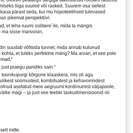
amiseks liiga suured või rasked. Suurem osa sellest
a kaua pärast seda, kui mu hüpoteetilised tulevased
lmas pikemat perspektiivi.
ud, et teha ruumi
solitaire
´ile, mida ta mängis
i ma sisse marssisin.
idin suudab võltsida tunnet, mida annab kulunud
kohta, et tuleks perfektne mäng? Ma arvan, et see pole
emad.“
a just praegu pandiks sain.“
toonikupurgi kõrgune klaaskera, mis oli aga
mulikest soomustest, kombitsatest ja kehavormidest
 olnud asetatud meie aegruumi kontiinumist väljapoole,
äike mägi – ja just see teebki taskudimensioonid nii
selt mitte.