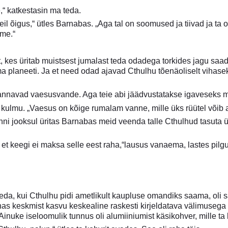
e,“ katkestasin ma teda.
teil õigus,“ ütles Barnabas. „Aga tal on soomused ja tiivad ja ta
ime.“
, kes üritab muistsest jumalast teda odadega torkides jagu saada
 planeeti. Ja et need odad ajavad Cthulhu tõenäoliselt vihasek
 annavad vaesusvande. Aga teie abi jäädvustatakse igaveseks me
kulmu. „Vaesus on kõige rumalam vanne, mille üks rüütel võib a
i jooksul üritas Barnabas meid veenda talle Cthulhud tasuta ül
e, et keegi ei maksa selle eest raha,“lausus vanaema, lastes pilg
a, kui Cthulhu pidi ametlikult kaupluse omandiks saama, oli sa
as keskmist kasvu keskealine raskesti kirjeldatava välimusega 
. Ainuke iseloomulik tunnus oli alumiiniumist käsikohver, mille ta 