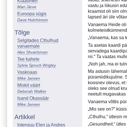
Klaasmeri
vastu ja liikusin e
Mari Järve
kraamist oli siin o
Euroopa sügis
lapsed äri üle võtav
Dave Hutchinson
Vanaema Heide oli m
kolmeteistkümnenda 
Tõlge
„Vanaema, kas sa t
Selgitades Cthulhud
Ta asetas kaardi p
vanaemale
servadega kaardipa
Alex Shvartsman
nii.“ Ta vaatas mul
Tee kahele
„Noh jah, ma ei tuln
Sylvia Spruck Wrigley
Ma astusin lähemal
Vaskoaas
püramiidikujuline. 
Mike Jansen
koosnev olevus, et
Miskit väärt
oleks see olnud kru
Deborah Walker
neetult mugavakas 
Isand Okassäär
Vanaema võttis püram
Mike Jansen
„Mis see on?“ küsis 
Artikkel
„Cthulhu,“ ütlesin 
„
Gesundheit
,“ ütle
Intervjuu Elen ja Andres