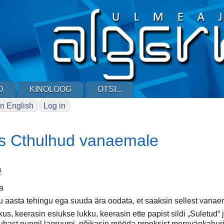
D
KINOLOOG
OTSI...
n English
Log in
es Cthulhud vanaemale
n
ra
u aasta tehingu ega suuda ära oodata, et saaksin sellest vanae
hkus, keerasin esiukse lukku, keerasin ette papist sildi „Suletud
aubast pungil laoruumi, põikasin mööda pronksist mereväekahur