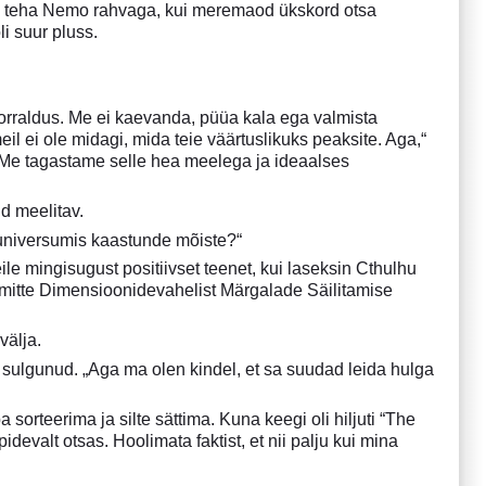
õib teha Nemo rahvaga, kui meremaod ükskord otsa
i suur pluss.
akorraldus. Me ei kaevanda, püüa kala ega valmista
l ei ole midagi, mida teie väärtuslikuks peaksite. Aga,“
a. Me tagastame selle hea meelega ja ideaalses
d meelitav.
es universumis kaastunde mõiste?“
eile mingisugust positiivset teenet, kui laseksin Cthulhu
, mitte Dimensioonidevahelist Märgalade Säilitamise
välja.
l sulgunud. „Aga ma olen kindel, et sa suudad leida hulga
sorteerima ja silte sättima. Kuna keegi oli hiljuti “The
devalt otsas. Hoolimata faktist, et nii palju kui mina