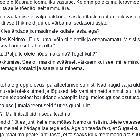
eelele tõusnud loomuliku vastuse. Keldmo poleks mu teravmeelsu
i ta selle tõenäoliselt ammu ära.
 on vaatamiseks välja pakkuda, siis kindlasti muutub kõik vast
ktiivselt liikmeid juurde värbama, sedasorti asjad.“
 üles äratada ja maailmale kallale lasta, ega?“
tles Keldmo. „Elus jumal võib olla ohtlik ja ettearvamatu. Mis siis
aval õudusel rahus olla.“
a. „Palju te olete nõus maksma? Tegelikult?“
kumise. See oli märkimisväärselt väiksem kui see, mille mina ol
an temaga kontakti ja saatsin ta minema.
kohale grupp olevusi paralleeluniversumist. Nad nägid välja üldis
ulnukatel oleks uimed ja lõpused. Ma vahtisin neid ammuli sui, ül
t on tõepoolest haruldane vaatepilt, isegi meiesuguses asutuse
aluse jumala teenuseid,“ ütles grupi juht.
d?“ Ma lihtsalt pidin seda teadma.
did,“ ütles juht, kelle ma mõttes Nemoks ristisin. „Meie vetes
i saa me selle hädaga ise tegeleda. Aga on teada fakt, et Sügav
ja maailma peale lahti lasta, et ta saaks kõik meremaod ära süü