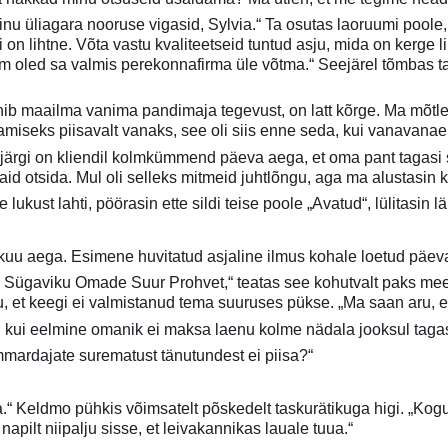
inu üliagara nooruse vigasid, Sylvia.“ Ta osutas laoruumi poole
 on lihtne. Võta vastu kvaliteetseid tuntud asju, mida on kerge l
m oled sa valmis perekonnafirma üle võtma.“ Seejärel tõmbas ta
hib maailma vanima pandimaja tegevust, on latt kõrge. Ma mõtl
tamiseks piisavalt vanaks, see oli siis enne seda, kui vanavan
järgi on kliendil kolmkümmend päeva aega, et oma pant tagasi sa
jaid otsida. Mul oli selleks mitmeid juhtlõngu, aga ma alustasin 
lukust lahti, pöörasin ette sildi teise poole „Avatud“, lülitasin lä
 kuu aega. Esimene huvitatud asjaline ilmus kohale loetud päev
 Sügaviku Omade Suur Prohvet,“ teatas see kohutvalt paks mees
tu, et keegi ei valmistanud tema suuruses pükse. „Ma saan aru, 
 kui eelmine omanik ei maksa laenu kolme nädala jooksul tagas
mardajate surematust tänutundest ei piisa?“
a.“ Keldmo pühkis võimsatelt põskedelt taskurätikuga higi. „Kog
apilt niipalju sisse, et leivakannikas lauale tuua.“