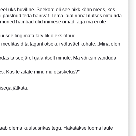
el üks huviline. Seekord oli see pikk kõhn mees, kes
paistnud teda häirivat. Tema laial rinnal ilutses mitu rida
et mõned hambad olid inimese omad, aga ma ei ole
i see tingimata tarvilik oleks olnud.
 meelitasid ta tagant otsekui võluväel kohale. „Mina olen
s ta seejärel galantselt minule. Ma võiksin vanduda,
es. Kas te aitate mind mu otsiskelus?“
sega jätkata.
saab olema kuulsusrikas tegu. Hakatakse looma laule