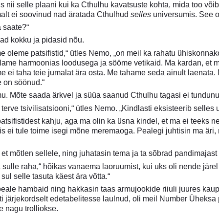
s nii selle plaani kui ka Cthulhu kavatsuste kohta, mida too v
lt ei soovinud nad äratada Cthulhud
selles
universumis. See ol
a saate?“
ad kokku ja pidasid nõu.
 me oleme patsifistid,“ ütles Nemo, „on meil ka rahatu ühiskonn
lame harmoonias loodusega ja sööme vetikaid. Ma kardan, et mei
„me ei taha teie jumalat ära osta. Me tahame seda ainult laenat
e on söönud.“
mu. Mõte saada ärkvel ja süüa saanud Cthulhu tagasi ei tundunu
 terve tsivilisatsiooni,“ ütles Nemo. „Kindlasti eksisteerib sell
patsifistidest kahju, aga ma olin ka üsna kindel, et ma ei teeks n
is ei tule toime isegi mõne meremaoga. Pealegi juhtisin ma äri
et mõtlen sellele, ning juhatasin tema ja ta sõbrad pandimajast 
a sulle raha,“ hõikas vanaema laoruumist, kui uks oli nende järe
sul selle tasuta käest ära võtta.“
peale hambaid ning hakkasin taas armujookide riiuli juures kaupa 
ti järjekordselt edetabelitesse laulnud, oli meil Number Üheksa pi
e nagu trolliokse.