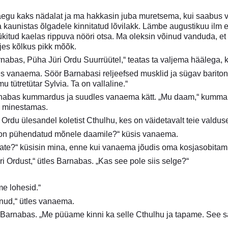
gu kaks nädalat ja ma hakkasin juba muretsema, kui saabus ve
 kaunistas õlgadele kinnitatud lõvilakk. Lämbe augustikuu ilm ei 
lükitud kaelas rippuva nööri otsa. Ma oleksin võinud vanduda, 
jes kõlkus pikk mõõk.
nabas, Püha Jüri Ordu Suurrüütel,“ teatas ta valjema häälega, ku
les vanaema. Söör Barnabasi reljeefsed musklid ja sügav bariton
 tütretütar Sylvia. Ta on vallaline.“
abas kummardus ja suudles vanaema kätt. „Mu daam,“ kummarda
a minestamas.
 Ordu ülesandel koletist Cthulhu, kes on väidetavalt teie valdus
u on pühendatud mõnele daamile?“ küsis vanaema.
hate?“ küsisin mina, enne kui vanaema jõudis oma kosjasobitami
 Ordust,“ ütles Barnabas. „Kas see pole siis selge?“
me lohesid.“
rnud,“ ütles vanaema.
s Barnabas. „Me püüame kinni ka selle Cthulhu ja tapame. See 