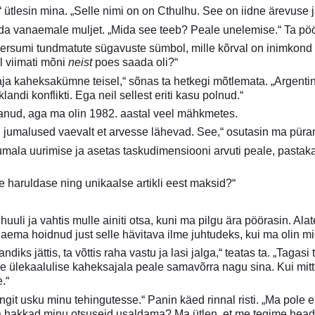
 ütlesin mina. „Selle nimi on on Cthulhu. See on iidne ärevuse 
lda vanaemale muljet. „Mida see teeb? Peale unelemise.“ Ta pöör
ersumi tundmatute sügavuste sümbol, mille kõrval on inimkond t
l viimati mõni
neist
poes saada oli?“
a kaheksakümne teisel,“ sõnas ta hetkegi mõtlemata. „Argenti
landi konflikti. Ega neil sellest eriti kasu polnud.“
anud, aga ma olin 1982. aastal veel mähkmetes.
jumalused vaevalt et arvesse lähevad. See,“ osutasin ma pürami
ala uurimise ja asetas taskudimensiooni arvuti peale, pastaka
le haruldase ning unikaalse artikli eest maksid?“
uli ja vahtis mulle ainiti otsa, kuni ma pilgu ära pöörasin. Alat
naema hoidnud just selle hävitava ilme juhtudeks, kui ma olin mida
ndiks jättis, ta võttis raha vastu ja lasi jalga,“ teatas ta. „Taga
lle ülekaalulise kaheksajala peale samavõrra nagu sina. Kui mi
e.“
ngit usku minu tehingutesse.“ Panin käed rinnal risti. „Ma pole
sa hakkad minu otsuseid usaldama? Ma ütlen, et me tegime head