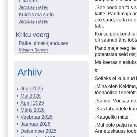
Lilla välk
Jaroslav Hašek
„See pood on täis s
kätte. Pandimaja äri
Kuidas ma surin
aru saad, seda rute
Jaroslav Hašek
läbi.
Kriku veerg
Kui su perekond ju
oli saanud äris töö
Päike ulmekirjanduses
Pandimaja reeglite 
Kristjan Sander
potentsiaalseid ost
Ma keerasin esiukse 
Arhiiv
#
Selleks ei kulunud
„Mina olen Keldmo,
Juuli 2026
tõenäoliselt seetõt
Mai 2026
„Saime. Või saame,
Aprill 2026
„Kas tuhandete kum
Märts 2026
„Kaugeltki mitte.“
Veebruar 2026
Jaanuar 2026
„Mul pole palju rah
Annetuskauss toob n
Detsember 2025