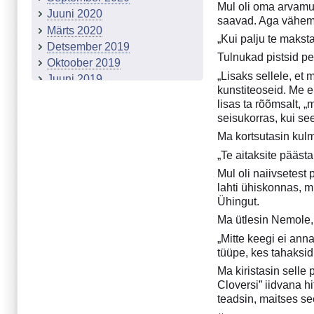
Mul oli oma arvamu
Juuni 2020
saavad. Aga vähema
Märts 2020
„Kui palju te makst
Detsember 2019
Tulnukad pistsid pe
Oktoober 2019
„Lisaks sellele, et
Juuni 2019
kunstiteoseid. Me e
Märts 2019
lisas ta rõõmsalt, 
Detsember 2018
seisukorras, kui se
September 2018
Ma kortsutasin kul
Märts 2018
„Te aitaksite päästa
Detsember 2017
Mul oli naiivsetest 
Projekt "Tähetolm"
lahti ühiskonnas, m
Juuni 2017
Ühingut.
Märts 2017
Ma ütlesin Nemole, 
Detsember 2016
„Mitte keegi ei ann
September 2016
tüüpe, kes tahaksid 
Juuni 2016
Ma kiristasin selle 
Märts 2016
Cloversi” iidvana hi
Detsember 2015
teadsin, maitses se
Oktoober 2015