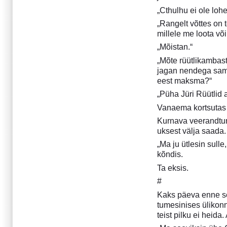
Taevane muinasjutt
„Cthulhu ei ole loh
Tee kahele
„Rangelt võttes on 
Vaskoaas
millele me loota võ
Märts 2015
„Mõistan.“
Detsember 2014
„Mõte rüütlikambast
Oktoober 2014
jagan nendega sama
Buenos Airese gootika
eest maksma?“
Vikerkaar enne vihma
„Püha Jüri Rüütlid
Juuli 2014
Vanaema kortsutas 
Aprill 2014
Kurnava veerandtunn
Oktoober 2013
uksest välja saada.
August 2013
„Ma ju ütlesin sull
Aprill 2013
kõndis.
Detsember 2012
Ta eksis.
September 2012
#
Aprill 2012
Detsember 2011
Kaks päeva enne sed
tumesinises ülikonn
September 2011
teist pilku ei heida
Juuli 2011