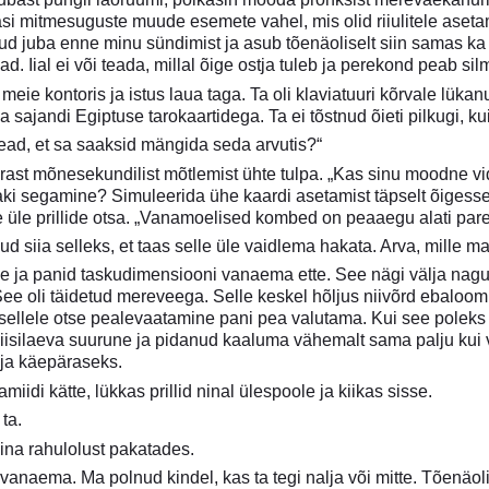
dasi mitmesuguste muude esemete vahel, mis olid riiulitele aset
lnud juba enne minu sündimist ja asub tõenäoliselt siin samas k
ad. Iial ei või teada, millal õige ostja tuleb ja perekond peab si
eie kontoris ja istus laua taga. Ta oli klaviatuuri kõrvale lükan
sajandi Egiptuse tarokaartidega. Ta ei tõstnud õieti pilkugi, ku
ead, et sa saaksid mängida seda arvutis?“
ärast mõnesekundilist mõtlemist ühte tulpa. „Kas sinu moodne v
ki segamine? Simuleerida ühe kaardi asetamist täpselt õigesse 
le üle prillide otsa. „Vanamoelised kombed on peaaegu alati par
ud siia selleks, et taas selle üle vaidlema hakata. Arva, mille m
e ja panid taskudimensiooni vanaema ette. See nägi välja nagu 
See oli täidetud mereveega. Selle keskel hõljus niivõrd ebaloo
 sellele otse pealevaatamine pani pea valutama. Kui see poleks
iisilaeva suurune ja pidanud kaaluma vähemalt sama palju kui v
ja käepäraseks.
iidi kätte, lükkas prillid ninal ülespoole ja kiikas sisse.
ta.
mina rahulolust pakatades.
s vanaema. Ma polnud kindel, kas ta tegi nalja või mitte. Tõenäoli