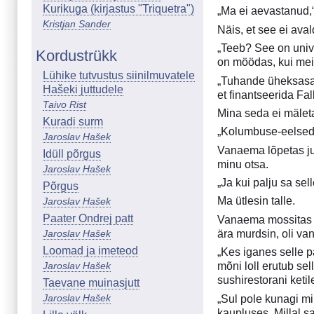
Kurikuga (kirjastus "Triquetra")
„Ma ei aevastanud,“
Kristjan Sander
Näis, et see ei ava
„Teeb? See on univ
Kordustrükk
on möödas, kui mei
Lühike tutvustus siinilmuvatele
„Tuhande üheksasaj
Hašeki juttudele
et finantseerida Falk
Taivo Rist
Mina seda ei mälet
Kuradi surm
„Kolumbuse-eelsed 
Jaroslav Hašek
Vanaema lõpetas jum
Idüll põrgus
minu otsa.
Jaroslav Hašek
„Ja kui palju sa sel
Põrgus
Ma ütlesin talle.
Jaroslav Hašek
Paater Ondrej patt
Vanaema mossitas hu
Jaroslav Hašek
ära murdsin, oli va
Loomad ja imeteod
„Kes iganes selle pa
Jaroslav Hašek
mõni loll erutub se
sushirestorani ketil
Taevane muinasjutt
Jaroslav Hašek
„Sul pole kunagi mi
kaupluses. Millal 