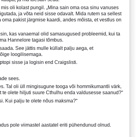
, mis oli kolast pungil. „Mina sain oma osa sinu vanuses
iigutada, ja võta neid sisse odavalt. Mida rutem sa sellest
 oma pakist järgmise kaardi, andes mõista, et vestlus on
esin, kas vanaemal olid samasugused probleemid, kui ta
aema Hannelore tagasi tõmbus.
ada. See jättis mulle küllalt palju aega, et
kõige loogilisemaga.
ptopi sisse ja logisin end Craigslisti.
ade sees.
. Tal oli üll mingisugune tooga või hommikumantli värk,
et te olete hiljuti suure Cthulhu enda valdusesse saanud?“
i. Kui palju te olete nõus maksma?“
udus pole viimastel aastatel eriti pühendunud olnud.