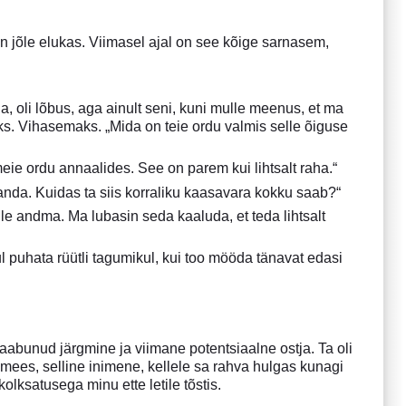
 on jõle elukas. Viimasel ajal on see kõige sarnasem,
, oli lõbus, aga ainult seni, kuni mulle meenus, et ma
s. Vihasemaks. „Mida on teie ordu valmis selle õiguse
ie ordu annaalides. See on parem kui lihtsalt raha.“
nda. Kuidas ta siis korraliku kaasavara kokku saab?“
e andma. Ma lubasin seda kaaluda, et teda lihtsalt
ul puhata rüütli tagumikul, kui too mööda tänavat edasi
abunud järgmine ja viimane potentsiaalne ostja. Ta oli
mees, selline inimene, kellele sa rahva hulgas kunagi
kolksatusega minu ette letile tõstis.