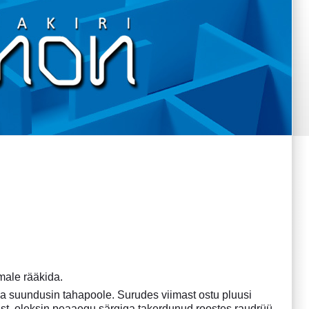
male rääkida.
“ ja suundusin tahapoole. Surudes viimast ostu pluusi
ist, oleksin peaaegu särgiga takerdunud roostes raudrüü