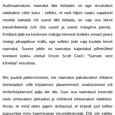
Audioraamatuna raamatut läbi töötades on aga arvukatest 
näideatest vähe kasu - selleks, et neid hiljem saaks vajadusel 
meelde tuletada või uuesti läbi töötada, on vaja osa teksti 
transkribeerida (või üha uuesti ja uuesti mängima panna).  
Kindlasti jääb ka keskmise mäluga inimesel (kelleks ennast pean) 
midagi pikaajalisse mällu, aga selleks pole vaja kuulata tervet 
raamatut. Suures pildis on raamatus kajastatud põhimõtted 
toredasti kokku võetud Orson Scott Card´i “Surnute eest 
kõneleja” eessõnas. 
Mis puutub paberversiooni, siis raamatus pakutavatest ohtatest 
tööriistadest võib kirjutamise planeerimisel, analüüsimisel või 
ümberkirjutamisel palju abi olla. Suur osa raamatust koosneb 
siiski erinevatest pikkadest ja mõnikord lohisevatest näidetest. 
Arvan, et mind oleks pigem ärritaunud, et kirjanik just sellise 
popuurriiga minu lugemisaega sisustabkasutab. Ehk siis valdav 