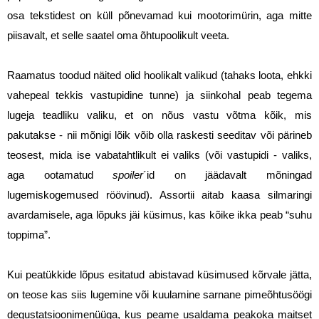
osa tekstidest on küll põnevamad kui mootorimürin, aga mitte 
piisavalt, et selle saatel oma õhtupoolikult veeta. 
Raamatus toodud näited olid hoolikalt valikud (tahaks loota, ehkki 
vahepeal tekkis vastupidine tunne) ja siinkohal peab tegema 
lugeja teadliku valiku, et on nõus vastu võtma kõik, mis 
pakutakse - nii mõnigi lõik võib olla raskesti seeditav või pärineb 
teosest, mida ise vabatahtlikult ei valiks (või vastupidi - valiks, 
aga ootamatud 
spoiler
´id on jäädavalt mõningad 
lugemiskogemused röövinud). Assortii aitab kaasa silmaringi 
avardamisele, aga lõpuks jäi küsimus, kas kõike ikka peab “suhu 
toppima”. 
Kui peatükkide lõpus esitatud abistavad küsimused kõrvale jätta, 
on teose kas siis lugemine või kuulamine sarnane pimeõhtusöögi 
degustatsioonimenüüga, kus peame usaldama peakoka maitset 