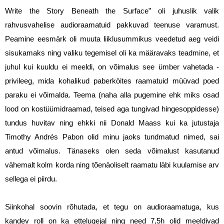
Write the Story Beneath the Surface” oli juhuslik valik 
rahvusvahelise audioraamatuid pakkuvad teenuse varamust. 
Peamine eesmärk oli muuta liiklusummikus veedetud aeg veidi 
sisukamaks ning valiku tegemisel oli ka määravaks teadmine, et 
juhul kui kuuldu ei meeldi, on võimalus see ümber vahetada - 
privileeg, mida kohalikud paberköites raamatuid müüvad poed 
paraku ei võimalda. Teema (naha alla pugemine ehk miks osad 
lood on kostüümidraamad, teised aga tungivad hingesoppidesse) 
tundus huvitav ning ehkki nii Donald Maass kui ka jutustaja 
Timothy Andrés Pabon olid minu jaoks tundmatud nimed, sai 
antud võimalus. Tänaseks olen seda võimalust kasutanud 
vähemalt kolm korda ning tõenäoliselt raamatu läbi kuulamise arv 
sellega ei piirdu. 
Siinkohal soovin rõhutada, et tegu on audioraamatuga, kus 
kandev roll on ka ettelugejal ning need 7,5h olid meeldivad 