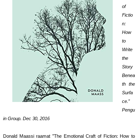
of 
Fictio
n: 
How 
to 
Write 
the 
Story 
Benea
th the 
Surfa
ce.” 
Pengu
in Group. Dec 30, 2016
Donald Maassi raamat ”The Emotional Craft of Fiction: How to 