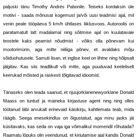
paljuski tänu Timothy Andrés Pabonile. Teiseks kordaksin üle 
motiivi - saada mõnusat kogemust ja/või uusi teadmisi ajal, mil 
venin peale tööpäeva 5 km/h ühtlases liiklusvoos. Autoroolis on 
paratamatult latt madalamal ning sõitmise ajal on kuulatavale 
teostele kaks peamist nõudmist - võiks olla põnevam kui 
mootorimürin, aga mitte niiliiga põnev, et avaldaks mõju 
sõiduohutusele. Samuti lisan, et inglise keel on lihtne ning hõlpsalt 
jälgitav. Kas siis teadlikult või mitte, aga puuduvad keeleliselt 
keerukad mõisted ja raskesti tõlgitavad idioomid. 
Tänaseks olen teada saanud, et njuujorklanenewyorklane Donald 
Maass on tuntud ja maineka kirjastuse agent ning ning olles 
töötanud läbi arvukalt erinevaid käsikirju, kahtlemata teab, mida 
räägib. Seega enesekindlus on õigustatud, aga minu jaoks jäi 
küsitavaks, kas seda on vaja iga võimalikul momendil rõhutada? 
Raamatu lõpuks olin veendunud, et kirjutamise ajal kandis Donald 