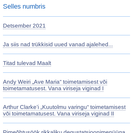
Selles numbris
Detsember 2021
Ja siis nad trükkisid uued vanad ajalehed...
Titad tulevad Maalt
Andy Weiri „Ave Maria“ toimetamisest või
toimetamatusest. Vana viriseja viginad I
Arthur Clarke’i „Kuutolmu varingu“ toimetamisest
või toimetamatusest. Vana viriseja viginad II
Pimeõhtusöök rikkaliku degustatsioonimenüüga