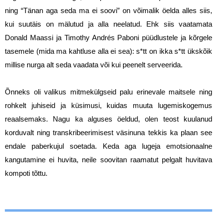
ning “Tänan aga seda ma ei soovi” on võimalik öelda alles siis, 
kui suutäis on mälutud ja alla neelatud. Ehk siis vaatamata 
Donald Maassi ja Timothy Andrés Paboni püüdlustele ja kõrgele 
tasemele (mida ma kahtluse alla ei sea): s*tt on ikka s*tt ükskõik 
millise nurga alt seda vaadata või kui peenelt serveerida. 
Õnneks oli valikus mitmekülgseid palu erinevale maitsele ning 
rohkelt juhiseid ja küsimusi, kuidas muuta lugemiskogemus 
reaalsemaks. Nagu ka alguses öeldud, olen teost kuulanud 
korduvalt ning transkribeerimisest väsinuna tekkis ka plaan see 
endale paberkujul soetada. Keda aga lugeja emotsionaalne 
kangutamine ei huvita, neile soovitan raamatut pelgalt huvitava 
kompoti tõttu.