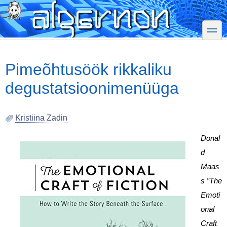
Skip
to
main
toggle
content
Pimeõhtusöök rikkaliku
degustatsioonimenüüga
Kristiina Zadin
Donal
d 
Maas
s ”The 
Emoti
onal 
Craft 