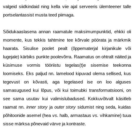
valgeid siidkindaid ning kella viie ajal serveeris ülemteener talle 
portselantassist musta teed piimaga.  
Sõidukaaslasena annan raamatule maksimumpunktid, ehkki oli 
momente, kus tekkis tahtmine tee kõrvale pöörata ja märkmik 
haarata. Sisulise poolet pealt (õppematerjal kirjanikule või 
lugejale) kärbiks punkte poolevõrra. Raamatus on ohtralt näited ja 
küsimuse vormis tööriistu tegelas(t)e sisemise teekonna 
loomiseks. Eks paljud nn. lamelood kipuvad olema sellised, kus 
tegevust on kõvasti, aga tegelased ise on loo alguses 
samasugused kui lõpus, või kui toimubki transformatsiooni, on 
see sama usutav kui valimislubadused. Kokkuvõtvalt käsitleb 
raamat nn. 
inner story
 ja 
outer story
 sidumist ning seda, kuidas 
põhitoonide asemel (hea 
vs.
 halb, armastaus 
vs.
 vihkamine) tuua 
sisse märksa põnevaid värve ja kontraste. 