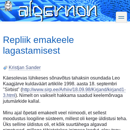
Skip
to
main
toggle
content
Repliik emakeele
lagastamisest
Kristjan Sander
Käesolevas lühikeses sõnavõtus tahaksin osundada Leo
Kaagjärve kuldaväärt artiklile 1998. aasta 18. septembri
"Sirbist" (
http://www.sirp.ee/Arhiiv/18.09.98/Kirjand/kirjand1-
3.html
). Nimelt on vaikselt hakkama saadud keelemõrvaga
jutumärkide kallal.
Minu ajal õpetati emakeelt veel niimoodi, et sellest
moodustus loogiline süsteem, millest oli kerge üldistusi teha.
Üks selline üldistus oli, et kõik suurtähega algavad