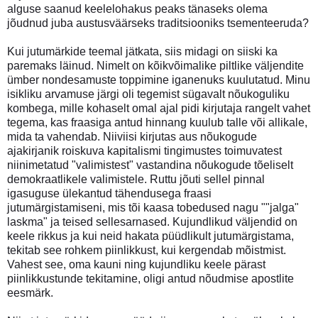
alguse saanud keelelohakus peaks tänaseks olema
jõudnud juba austusväärseks traditsiooniks tsementeeruda?
Kui jutumärkide teemal jätkata, siis midagi on siiski ka
paremaks läinud. Nimelt on kõikvõimalike piltlike väljendite
ümber nondesamuste toppimine iganenuks kuulutatud. Minu
isikliku arvamuse järgi oli tegemist sügavalt nõukoguliku
kombega, mille kohaselt omal ajal pidi kirjutaja rangelt vahet
tegema, kas fraasiga antud hinnang kuulub talle või allikale,
mida ta vahendab. Niiviisi kirjutas aus nõukogude
ajakirjanik roiskuva kapitalismi tingimustes toimuvatest
niinimetatud "valimistest" vastandina nõukogude tõeliselt
demokraatlikele valimistele. Ruttu jõuti sellel pinnal
igasuguse ülekantud tähendusega fraasi
jutumärgistamiseni, mis tõi kaasa tobedused nagu ""jalga"
laskma" ja teised sellesarnased. Kujundlikud väljendid on
keele rikkus ja kui neid hakata püüdlikult jutumärgistama,
tekitab see rohkem piinlikkust, kui kergendab mõistmist.
Vahest see, oma kauni ning kujundliku keele pärast
piinlikkustunde tekitamine, oligi antud nõudmise apostlite
eesmärk.