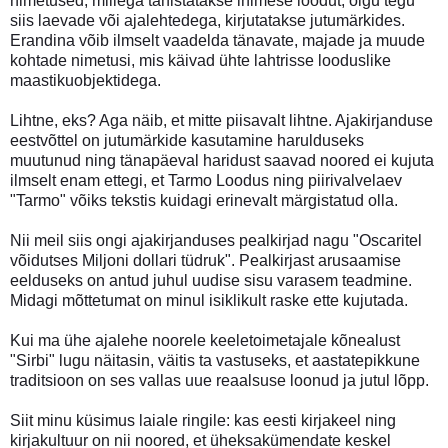
nimetused, millega tähistatakse inimese loodut, olgu tegu
siis laevade või ajalehtedega, kirjutatakse jutumärkides.
Erandina võib ilmselt vaadelda tänavate, majade ja muude
kohtade nimetusi, mis käivad ühte lahtrisse looduslike
maastikuobjektidega.
Lihtne, eks? Aga näib, et mitte piisavalt lihtne. Ajakirjanduse
eestvõttel on jutumärkide kasutamine harulduseks
muutunud ning tänapäeval haridust saavad noored ei kujuta
ilmselt enam ettegi, et Tarmo Loodus ning piirivalvelaev
"Tarmo" võiks tekstis kuidagi erinevalt märgistatud olla.
Nii meil siis ongi ajakirjanduses pealkirjad nagu "Oscaritel
võidutses Miljoni dollari tüdruk". Pealkirjast arusaamise
eelduseks on antud juhul uudise sisu varasem teadmine.
Midagi mõttetumat on minul isiklikult raske ette kujutada.
Kui ma ühe ajalehe noorele keeletoimetajale kõnealust
"Sirbi" lugu näitasin, väitis ta vastuseks, et aastatepikkune
traditsioon on ses vallas uue reaalsuse loonud ja jutul lõpp.
Siit minu küsimus laiale ringile: kas eesti kirjakeel ning
kirjakultuur on nii noored, et üheksakümendate keskel