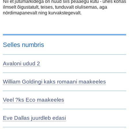
Nii et jutumärkidega on nüüd siis peaaegu kutu - ühes kohas
ilmselt õigustatult, teises, tunduvalt olulisemas, aga
nördimapanevalt ning kurvakstegevalt.
Selles numbris
Avaloni udud 2
William Goldingi kaks romaani maakeeles
Veel ?ks Eco maakeeles
Eve Dallas juurdleb edasi