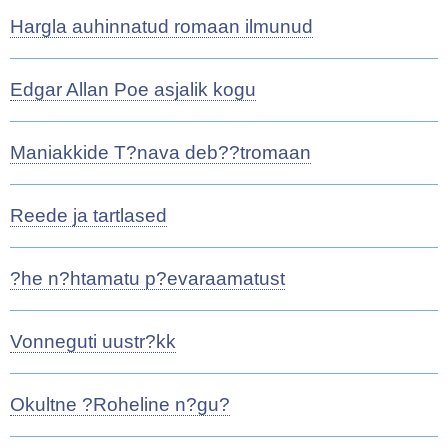
Hargla auhinnatud romaan ilmunud
Edgar Allan Poe asjalik kogu
Maniakkide T?nava deb??tromaan
Reede ja tartlased
?he n?htamatu p?evaraamatust
Vonneguti uustr?kk
Okultne ?Roheline n?gu?