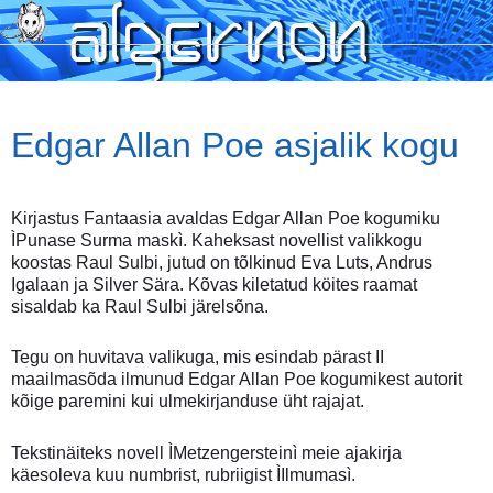
Skip
to
main
content
Edgar Allan Poe asjalik kogu
Kirjastus Fantaasia avaldas Edgar Allan Poe kogumiku
ÌPunase Surma maskì. Kaheksast novellist valikkogu
koostas Raul Sulbi, jutud on tõlkinud Eva Luts, Andrus
Igalaan ja Silver Sära. Kõvas kiletatud köites raamat
sisaldab ka Raul Sulbi järelsõna.
Tegu on huvitava valikuga, mis esindab pärast II
maailmasõda ilmunud Edgar Allan Poe kogumikest autorit
kõige paremini kui ulmekirjanduse üht rajajat.
Tekstinäiteks novell ÌMetzengersteinì meie ajakirja
käesoleva kuu numbrist, rubriigist ÌIlmumasì.