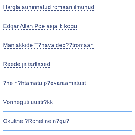
Hargla auhinnatud romaan ilmunud
Edgar Allan Poe asjalik kogu
Maniakkide T?nava deb??tromaan
Reede ja tartlased
?he n?htamatu p?evaraamatust
Vonneguti uustr?kk
Okultne ?Roheline n?gu?