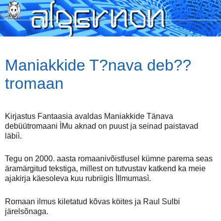
Skip
to
main
content
Maniakkide T?nava deb??
tromaan
Kirjastus Fantaasia avaldas Maniakkide Tänava
debüütromaani ÌMu aknad on puust ja seinad paistavad
läbiì.
Tegu on 2000. aasta romaanivõistlusel kümne parema seas
äramärgitud tekstiga, millest on tutvustav katkend ka meie
ajakirja käesoleva kuu rubriigis ÌIlmumasì.
Romaan ilmus kiletatud kõvas köites ja Raul Sulbi
järelsõnaga.