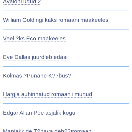
Avaloni udud 2
William Goldingi kaks romaani maakeeles
Veel ?ks Eco maakeeles
Eve Dallas juurdleb edasi
Kolmas ?Punane K??bus?
Hargla auhinnatud romaan ilmunud
Edgar Allan Poe asjalik kogu
Maniakkide T?nava deb??tromaan