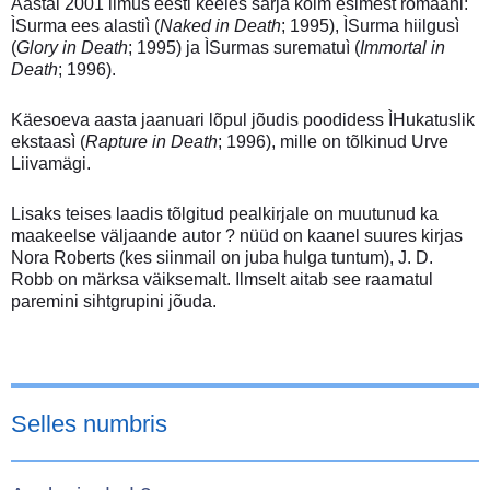
Aastal 2001 ilmus eesti keeles sarja kolm esimest romaani:
ÌSurma ees alastiì (
Naked in Death
; 1995), ÌSurma hiilgusì
(
Glory in Death
; 1995) ja ÌSurmas surematuì (
Immortal in
Death
; 1996).
Käesoeva aasta jaanuari lõpul jõudis poodidess ÌHukatuslik
ekstaasì (
Rapture in Death
; 1996), mille on tõlkinud Urve
Liivamägi.
Lisaks teises laadis tõlgitud pealkirjale on muutunud ka
maakeelse väljaande autor ? nüüd on kaanel suures kirjas
Nora Roberts (kes siinmail on juba hulga tuntum), J. D.
Robb on märksa väiksemalt. Ilmselt aitab see raamatul
paremini sihtgrupini jõuda.
Selles numbris