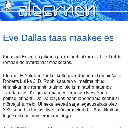
Skip
to
main
content
Eve Dallas taas maakeeles
Kirjastus Ersen on pikema pausi järel jätkamas J. D. Robbi
romaanide avaldamist maakeeles.
Eleanor F. Aufdem-Brinke, kelle pseudonüümid on nii Nora
Roberts kui ka J. D. Robb, kasutab viimatimainitud
kirjanikunime romantilis-ulmeliste kriminaalromaanide
avaldamisel. Kõigis raamatutes tegutseb New Yorki
politseileitnant Eve Dallas, kes peab lahendama keerulisi
mõrvajuhtumeid. Ulmeks teevad sarja tegevusajaks olev
XXI sajand ja fantastilised mõrvameetodid ... õhustikult on
tegu siiski nn. naisteromaanidega.