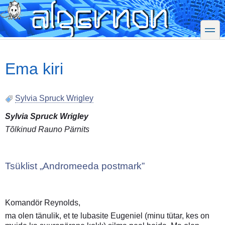
Skip
to
main
toggle
content
Ema kiri
Sylvia Spruck Wrigley
Sylvia Spruck Wrigley
Tõlkinud Rauno Pärnits
Tsüklist „Andromeeda postmark”
Komandör Reynolds,
ma olen tänulik, et te lubasite Eugeniel (minu tütar, kes on