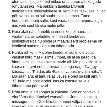
olemas nii palju kiireid nõkse oma paremate külgede
rõhutamiseks. Ma pakkisin täieliku L'Oreali
meigitarvete reisikarbikese su kohvri esitaskusse, nii et
põhivarustus on sul saabumisel olemas. Tume
huulepulk sobib sulle, kuid vaata ette säravpunasega,
mis võib sust litsaka mulje jätta.
Hoia alati näol õnnelik ja enesekindel naeratus,
vaatamata asjaoludele. Inimesed tõmbuvad
instinktiivselt sinu poole ja maaväliseid probleeme on
kindlasti summas ohutum lahendada.
Puhka rohkem. Ma olen kindel, et sul ei ole võtta
värsket kurgimaski silme ümber, nii et sa pead iga
hinna eest vältima kotte silmade all. Ma pakkisin sulle
kaasa e-lugeri eneseabiraamatutega nagu Twiggy
käsiraamat "Kuidas üle 40selet vapustav välja näha".
Ma saan aru, et tänu relatiivsusele oled sa küll ainult
32, kuid ma pole kindel, kas ka kortsud sellele
tähelepanu pööravad.
Hoia oma jalad soojas ja kuivana. See on terveks ja
elurõõmsaks jäämisel esmatähtis. Jumal üksi teab,
missugune see Goldilocksi planeet välja näeb, kui te
sinna jõuate, nii et ma panin su kohvrisse 6 paari