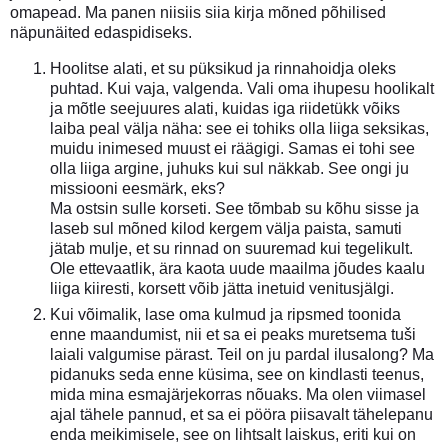
omapead. Ma panen niisiis siia kirja mõned põhilised
näpunäited edaspidiseks.
Hoolitse alati, et su püksikud ja rinnahoidja oleks
puhtad. Kui vaja, valgenda. Vali oma ihupesu hoolikalt
ja mõtle seejuures alati, kuidas iga riidetükk võiks
laiba peal välja näha: see ei tohiks olla liiga seksikas,
muidu inimesed muust ei räägigi. Samas ei tohi see
olla liiga argine, juhuks kui sul näkkab. See ongi ju
missiooni eesmärk, eks?
Ma ostsin sulle korseti. See tõmbab su kõhu sisse ja
laseb sul mõned kilod kergem välja paista, samuti
jätab mulje, et su rinnad on suuremad kui tegelikult.
Ole ettevaatlik, ära kaota uude maailma jõudes kaalu
liiga kiiresti, korsett võib jätta inetuid venitusjälgi.
Kui võimalik, lase oma kulmud ja ripsmed toonida
enne maandumist, nii et sa ei peaks muretsema tuši
laiali valgumise pärast. Teil on ju pardal ilusalong? Ma
pidanuks seda enne küsima, see on kindlasti teenus,
mida mina esmajärjekorras nõuaks. Ma olen viimasel
ajal tähele pannud, et sa ei pööra piisavalt tähelepanu
enda meikimisele, see on lihtsalt laiskus, eriti kui on