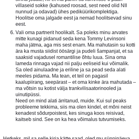
villaseid sokke (kahused roosad, sest need olid NII
nunnud ja odavad) ühes pediküürikomplektiga.
Hoolitse oma jalgade eest ja nemad hoolitsevad sinu
eest.
Vali oma partnerit hoolikalt. Sa poleks minu arvates
mitte kunagi pidanud seda kena Tommy Levinsoni
maha jätma, aga mis sest enam. Ma mahutasin su kotti
ära ka musta siidist öösärgi ja pudeli šampanjat, et sa
saaksid vajadusel romantilise õhtu luua. Sina oma
lameda rinnaga vajad nii palju eeliseid kui võimalik.
Sa oled ainulaadne ja eriline ja sa pead seda alati
meeles pidama. Ma tean, et teil on pagasil
kaalupiirang, seepärast – et oma kinke ära mahutada –
ma võtsin su kotist välja trankvilisaatorinooled ja
uinutipüssi.
Need on mind alati ärritanud, muide. Kui sul peaks
probleeme tekkima, siis ma olen kindel, et mõni neist
kenadest sõdurpoistest, kes sinuga koos reisivad,
kaitseb sind. See on ka hea võimalus tutvumiseks.
Hetkeks, mil sa selle kirja kätte saad, oled mu sünnipäeva