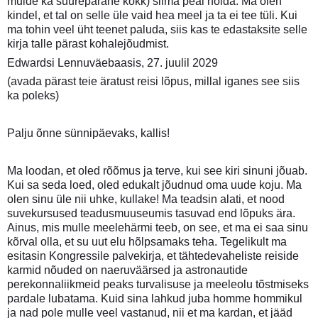
muide ka suurepärane kokk) silma peal hoida. Ma olen
kindel, et tal on selle üle vaid hea meel ja ta ei tee tüli. Kui
ma tohin veel üht teenet paluda, siis kas te edastaksite selle
kirja talle pärast kohalejõudmist.
Edwardsi Lennuväebaasis, 27. juulil 2029
(avada pärast teie äratust reisi lõpus, millal iganes see siis
ka poleks)
Palju õnne sünnipäevaks, kallis!
Ma loodan, et oled rõõmus ja terve, kui see kiri sinuni jõuab.
Kui sa seda loed, oled edukalt jõudnud oma uude koju. Ma
olen sinu üle nii uhke, kullake! Ma teadsin alati, et nood
suvekursused teadusmuuseumis tasuvad end lõpuks ära.
Ainus, mis mulle meelehärmi teeb, on see, et ma ei saa sinu
kõrval olla, et su uut elu hõlpsamaks teha. Tegelikult ma
esitasin Kongressile palvekirja, et tähtedevaheliste reiside
karmid nõuded on naeruväärsed ja astronautide
perekonnaliikmeid peaks turvalisuse ja meeleolu tõstmiseks
pardale lubatama. Kuid sina lahkud juba homme hommikul
ja nad pole mulle veel vastanud, nii et ma kardan, et jääd