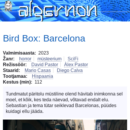
Skip
to
main
content
Bird Box: Barcelona
Valmimisaasta
2023
Žanr
horror
müsteerium
SciFi
Režissöör
David Pastor
Àlex Pastor
Staarid
Mario Casas
Diego Calva
Tootjamaa
Hispaania
Kestus (min)
112
Tundmatut päritolu müstiline olend hävitab inimkonna sel
moel, et kõik, kes teda näevad, võtavad endalt elu.
Sebastian ja tema tütar seiklevad Barcelonas, püüdes
kuidagi ellu jääda.
Image