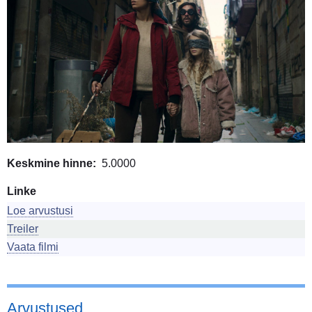
Keskmine hinne
5.0000
Linke
Loe arvustusi
Treiler
Vaata filmi
Arvustused